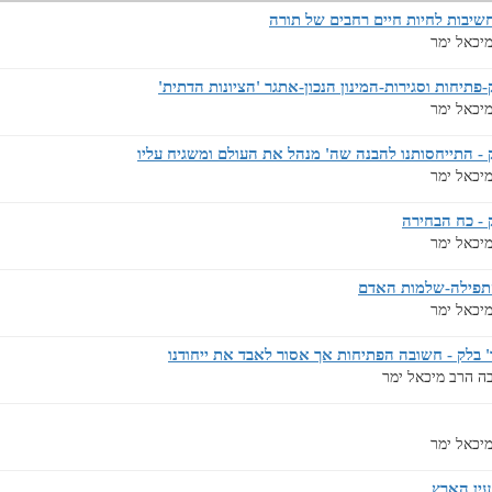
שיבות לחיות חיים רחבים של תורה
יכאל ימר
תיחות וסגירות-המינון הנכון-אתגר 'הציונות הדתית'
יכאל ימר
 התייחסותנו להבנה שה' מנהל את העולם ומשגיח עליו
יכאל ימר
- כח הבחירה
יכאל ימר
התפילה-שלמות האדם
יכאל ימר
 בלק - חשובה הפתיחות אך אסור לאבד את ייחודנו
ה הרב מיכאל ימר
יכאל ימר
עין הארץ