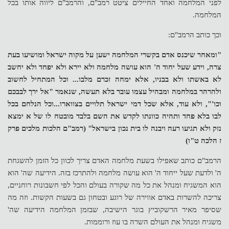
לפני המלחמה ואחד החיילים ציטט רמב"ם, והרמב"ם ליווה אותו בכל
המלחמה.
וכך כותב הרמב"ם:
"ומאחר שיכנס אדם בקשרי המלחמה ישען על מקוה ישראל ומושיעו בעת
צרה, וידע שעל יחוד ה' הוא עושה מלחמה ולא יירא ולא יפחד ולא יחשב
לא באשתו ולא בבניו, אלא ימחה זכרם מלבו... וכל המתחיל לחשוב
ולהרהר במלחמה ומבהיל עצמו עובר בלא תעשה, שנאמר "אל ירך לבבכם
וכו'", ולא עוד, אלא שכל דמי ישראל תלויים בצווארו...וכל הנלחם בכל
לבו בלא פחד ותהיה כוונתו לקדש את השם בלבד מובטח לו של א ימצא
נזק ולא תגיעו רעה ויבנה לו בית נכון בישראל" (רמב"ם הלכות מלכים פרק
ז הלכה ט"ו)
הרמב"ם כותב שאפילו בשעת מלחמה האדם צריך לכוון כל הזמן להשגחת
ה' ולדעת שעל ייחוד ה' הוא עושה מלחמה ולהתרכז בזה. הידיעה שה' הוא
הוא המשגיח ומנהל את כל מה שקורה בעולם והכל לפי חשבונות רוחניים,
צריכה להשרות באדם אווירה של רוגע ובטחון גם בשעות הקשות. וזה מה
שסיפר מאיר הרשקוביץ בוגר הישיבה, שבזמן המלחמה הידיעה שה'
משגיח ומנהל את העולם השרה בו עוז ורוממות.