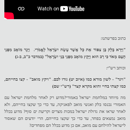
כתוב בפרשתנו:
"וַיַּרְא בָּלָק בֶּן צִפּוֹר אֵת כָּל אֲשֶׁר עָשָׂה יִשְׂרָאֵל לָאֱמֹרִי. וַיָּגָר מוֹאָב מִפְּנֵי
הָעָם מְאֹד כִּי רַב הוּא וַיָּקָץ מוֹאָב מִפְּנֵי בְּנֵי יִשְׂרָאֵל" (במדבר כ"ב, ב-ג)
וכותב רש"י:
"ויגר" - לשון מורא כמו (איוב יט) גורו לכם. "ויקץ מואב" - קצו בחייהם,
כמו קצתי בחיי והוא מקרא קצר" (רש"י שם)
מה מיוחד במלחמת ישראל באמורי?מדוע רק לאחר מלחמת ישראל עם
האמורי נכנסו בלק ואנשי מואב לפאניקה, עד כדי כך שקצו בחייהם, ולא
לאחר שראו את גדולת ישראל במכות מצרים וקריעת ים סוף? מדוע בכלל
מואב נמצאים בפחד, עד כדי כך שקצו בחייהם, הרי יודעים הם שאסור
לישראל להילחם עם מואב, אם כן מדוע בכלל הם מפחדים?