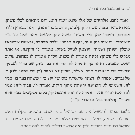
וכך כתוב בגמ' בסנהדרין:
"אמר להם: אלהיהם של אלו שונא זימה הוא, והם מתאוים לכלי פשתן,
בוא ואשיאך עצה: עשה להן קלעים, והושיב בהן זונות, זקינה מבחוץ וילדה
מבפנים, וימכרו להן כלי פשתן. עשה להן קלעים מהר שלג עד בית
הישימות, והושיב בהן זונות, זקינה מבחוץ וילדה מבפנים, ובשעה שישראל
אוכלין ושותין ושמחין ויוצאין לטייל בשוק, אומרת לו הזקינה: אי אתה
מבקש כלי פשתן? זקינה אומרת לו בשוה, וילדה אומרת לו בפחות. שתים
ושלש פעמים. ואחר כך אומרת לו: הרי את כבן בית, שב ברור לעצמך.
וצרצורי של יין עמוני מונח אצלה, ועדיין לא נאסר (יין של עמוני ולא) יין
של נכרים. אמרה לו: רצונך שתשתה כוס של יין? כיון ששתה בער בו. אמר
לה: השמיעי לי. הוציאה יראתה מתוך חיקה, אמרה לו: עבוד לזה! אמר
לה: הלא יהודי אני. - אמרה לו: ומה איכפת לך, כלום מבקשים ממך אלא
פיעור" (תלמוד בבלי סנהדרין ק"ו.)
בלעם מציע להכשיל את עם ישראל בזמן שהם עוסקים בקלות ראש
באכילה, שתיה, טיולים, הנעשים שלא על מנת לקדש שם שמים. בני
ישראל חיו חיים כפולים ולכן היה אפשר בקלות לגרום להם לחטא.