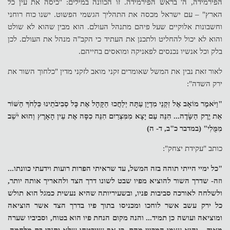
הפירמידה, ה' בראש הפירמידה. זו הכוונה במילים: "כיסה את עין כל
הארץ" – עם ישראל מכסה את התהליך הגשמי הפשוט. ישנו כוח רוחני
וחשבונות אלוקיים שעל פיהם מתנהל העולם. הוא מבין שהוא לא שולט
והוא לא יכול להחליט ולתכנן את העתיד כי הקב"ה מנהל את העולם. לכן
בלק וכל אנשיו נכנסים לפאניקה ומואסים בחייהם.
לאור זאת נבין את המשל שאומרים זקני מואב לזקני מדין "כלחוך השור את
ירק השדה":
"וַיֹּאמֶר מוֹאָב אֶל זִקְנֵי מִדְיָן עַתָּה יְלַחֲכוּ הַקָּהָל אֶת כָּל סְבִיבֹתֵינוּ כִּלְחֹךְ הַשּׁוֹר
אֵת יֶרֶק הַשָּׂדֶה... הִנֵּה עַם יָצָא מִמִּצְרַיִם הִנֵּה כִסָּה אֶת עֵין הָאָרֶץ וְהוּא יֹשֵׁב
מִמֻּלִי" (במדבר כ"ב, ד- ה)
כותב "עקידת יצחק":
"כל ימיי הייתי תוהה בזה המשל, עד שראיתי הפרות רועות וידעתי כוונתו...
וזה- שדרך השור להוציא מפיו שבט לשונו דרך הצד ולהאריך אותה יותר,
ולשלחה לאורכה סביבות פניו, ובשעיריותה שהיא נעשית כמגל הוא תולש
כל ירק עשב אשר לוחכו ומכניסו בתוך פיו בדרך הצד אשר הוציאה
ומוציאה ועושה כן תמיד... והנה מקום הנחת פיו הוא בטוח, וסביביו שערה