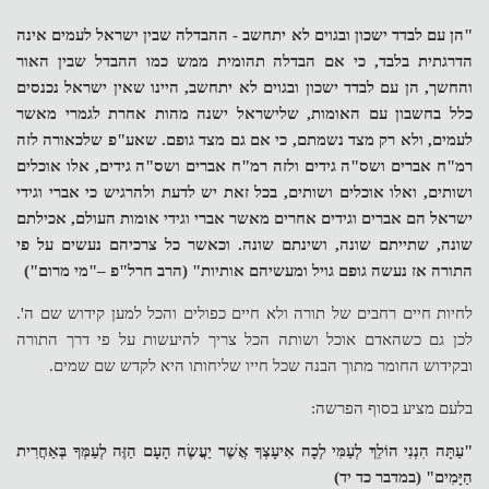
"הן עם לבדד ישכון ובגוים לא יתחשב - ההבדלה שבין ישראל לעמים אינה
הדרגתית בלבד, כי אם הבדלה תהומית ממש כמו ההבדל שבין האור
והחשך, הן עם לבדד ישכון ובגוים לא יתחשב, היינו שאין ישראל נכנסים
כלל בחשבון עם האומות, שלישראל ישנה מהות אחרת לגמרי מאשר
לעמים, ולא רק מצד נשמתם, כי אם גם מצד גופם. שאע"פ שלכאורה לזה
רמ"ח אברים ושס"ה גידים ולזה רמ"ח אברים ושס"ה גידים, אלו אוכלים
ושותים, ואלו אוכלים ושותים, בכל זאת יש לדעת ולהרגיש כי אברי וגידי
ישראל הם אברים וגידים אחרים מאשר אברי וגידי אומות העולם, אכילתם
שונה, שתייתם שונה, ושינתם שונה. וכאשר כל צרכיהם נעשים על פי
התורה אז נעשה גופם גויל ומעשיהם אותיות" (הרב חרל"פ –"מי מרום")
לחיות חיים רחבים של תורה ולא חיים כפולים והכל למען קידוש שם ה'.
לכן גם כשהאדם אוכל ושותה הכל צריך להיעשות על פי דרך התורה
ובקידוש החומר מתוך הבנה שכל חייו שליחותו היא לקדש שם שמים.
בלעם מציע בסוף הפרשה:
"עַתָּה הִנְנִי הוֹלֵךְ לְעַמִּי לְכָה אִיעָצְךָ אֲשֶׁר יַעֲשֶׂה הָעָם הַזֶּה לְעַמְּךָ בְּאַחֲרִית
הַיָּמִים" (במדבר כד יד)