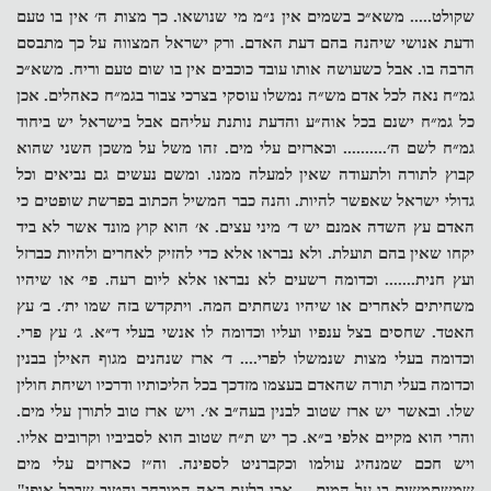
שקולט..... משא״כ בשמים אין נ״מ מי שנושאו. כך מצות ה׳ אין בו טעם
ודעת אנושי שיהנה בהם דעת האדם. ורק ישראל המצווה על כך מתבסם
הרבה בו. אבל כשעושה אותו עובד כוכבים אין בו שום טעם וריח. משא״כ
גמ״ח נאה לכל אדם מש״ה נמשלו עוסקי בצרכי צבור בגמ״ח כאהלים. אכן
כל גמ״ח ישנם בכל אוה״ע והדעת נותנת עליהם אבל בישראל יש ביחוד
גמ״ח לשם ה׳.......... וכארזים עלי מים. זהו משל על משכן השני שהוא
קבוץ לתורה ולתעודה שאין למעלה ממנו. ומשם נעשים גם נביאים וכל
גדולי ישראל שאפשר להיות. והנה כבר המשיל הכתוב בפרשת שופטים כי
האדם עץ השדה אמנם יש ד׳ מיני עצים. א׳ הוא קוץ מונד אשר לא ביד
יקחו שאין בהם תועלת. ולא נבראו אלא כדי להזיק לאחרים ולהיות כברזל
ועץ חנית....... וכדומה רשעים לא נבראו אלא ליום רעה. פי׳ או שיהיו
משחיתים לאחרים או שיהיו נשחתים המה. ויתקדש בזה שמו ית׳. ב׳ עץ
האטד. שחסים בצל ענפיו ועליו וכדומה לו אנשי בעלי ד״א. ג׳ עץ פרי.
וכדומה בעלי מצות שנמשלו לפרי.... ד׳ ארז שנהנים מגוף האילן בבנין
וכדומה בעלי תורה שהאדם בעצמו מזדכך בכל הליכותיו ודרכיו ושיחת חולין
שלו. ובאשר יש ארז שטוב לבנין בעה״ב א׳. ויש ארז טוב לתורן עלי מים.
והרי הוא מקיים אלפי ב״א. כך יש ת״ח שטוב הוא לסביביו וקרובים אליו.
ויש חכם שמנהיג עולמו וכקברניט לספינה. וה״ז כארזים עלי מים
שמשתמשים בו על המים.... אכן בלעם ראה המובחר והטוב שבכל אופן"