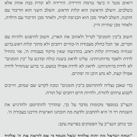
רואים מגמ' זו כיצד נגרמת הירידה. הירידה לא קורת בבת אחת אלא
בשלבים. השלב הראשון הוא קלות הראש. השלב השני הוא הדיבור עם
הזקנה, השלב לאחר מכן הוא הכניסה לבית, ולאחר מכן הדיבור עם הילדה,
ולאחר מכן שתיית היין.
חשוב ב"בין הזמנים" לטייל ולאהוב את הארץ, חשוב להיפגש ולהיות עם
חברים, אך הכל כחלק מעבודת ה'-כחיים רחבים ולא מתוך קלות ראש.ברגע
שנהיה באווירת קלות ראש, בהרגשה שאין מיקוד בעבודת ה', אזי נתחיל
לרדת ולאבד מרוחניותינו. עלינו לדאוג בשנה כולה ובדגש על "בין הזמנים"
לא לרדת ברוחניותנו. לדאוג לא לרדת אפילו במעט, כי ברגע שנתחיל לרדת
אפילו קצת, לא נדע היכן זה יסתיים.
כדי שאכן נצליח להתרומם ב"בין הזמנים" ונזכה לקדש שם שמים, חייבים
לקבוע עיתים לתורה, ולחיות חיים רחבים של תורה.
הנצי"ב במספר מקומות מדבר על כך, שהדרך להתרומם ולהרגיש את
השגחת ויד ה' היא להתבונן ולדעת מה חובתנו האישית ודרכנו בעבודת ה'.
וכך כותב הנצי"ב על הפסוקים בפרשת עקב:
"וְעַתָּה יִשְׂרָאֵל מָה יְהוָה אֱלֹהֶיךָ שֹׁאֵל מֵעִמָּךְ כִּי אִם לְיִרְאָה אֶת ה' אֱלֹקֶיךָ