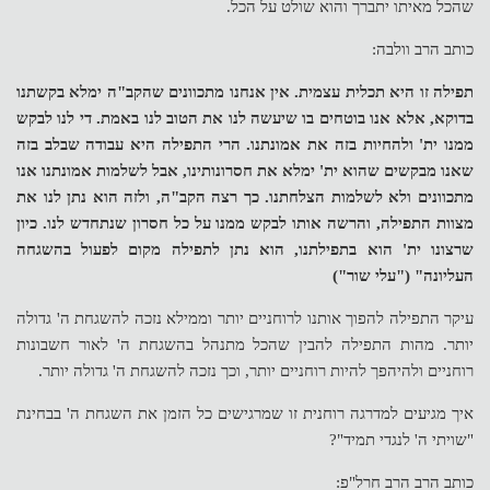
שהכל מאיתו יתברך והוא שולט על הכל.
כותב הרב וולבה:
תפילה זו היא תכלית עצמית. אין אנחנו מתכוונים שהקב"ה ימלא בקשתנו
בדוקא, אלא אנו בוטחים בו שיעשה לנו את הטוב לנו באמת. די לנו לבקש
ממנו ית' ולהחיות בזה את אמונתנו. הרי התפילה היא עבודה שבלב בזה
שאנו מבקשים שהוא ית' ימלא את חסרונותינו, אבל לשלמות אמונתנו אנו
מתכוונים ולא לשלמות הצלחתנו. כך רצה הקב"ה, ולזה הוא נתן לנו את
מצוות התפילה, והרשה אותו לבקש ממנו על כל חסרון שנתחדש לנו. כיון
שרצונו ית' הוא בתפילתנו, הוא נתן לתפילה מקום לפעול בהשגחה
העליונה" ("עלי שור")
עיקר התפילה להפוך אותנו לרוחניים יותר וממילא נזכה להשגחת ה' גדולה
יותר. מהות התפילה להבין שהכל מתנהל בהשגחת ה' לאור חשבונות
רוחניים ולהיהפך להיות רוחניים יותר, וכך נזכה להשגחת ה' גדולה יותר.
איך מגיעים למדרגה רוחנית זו שמרגישים כל הזמן את השגחת ה' בבחינת
"שויתי ה' לנגדי תמיד"?
כותב הרב הרב חרל"פ: