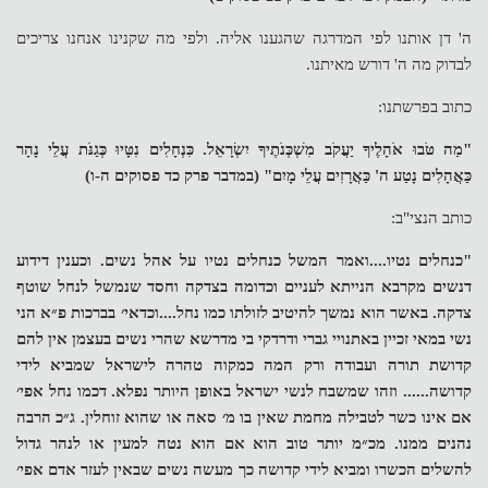
ה' דן אותנו לפי המדרגה שהגענו אליה. ולפי מה שקנינו אנחנו צריכים
לבדוק מה ה' דורש מאיתנו.
כתוב בפרשתנו:
"מַה טֹּבוּ אֹהָלֶיךָ יַעֲקֹב מִשְׁכְּנֹתֶיךָ יִשְׂרָאֵל.
כִּנְחָלִים נִטָּיוּ כְּגַנֹּת עֲלֵי נָהָר
כַּאֲהָלִים נָטַע ה' כַּאֲרָזִים עֲלֵי מָיִם" (במדבר פרק כד פסוקים ה-ו)
כותב הנצי"ב:
"כנחלים נטיו....ואמר המשל כנחלים נטיו על אהל נשים. וכענין דידוע
דנשים מקרבא הנייתא לעניים וכדומה בצדקה וחסד שנמשל לנחל שוטף
צדקה. באשר הוא נמשך להיטיב לזולתו כמו נחל....וכדאי׳ בברכות פ״א הני
נשי במאי זכיין באתנויי גברי ודרדקי בי מדרשא שהרי נשים בעצמן אין להם
קדושת תורה ועבודה ורק המה כמקוה טהרה לישראל שמביא לידי
קדושה...... וזהו שמשבח לנשי ישראל באופן היותר נפלא. דכמו נחל אפי׳
אם אינו כשר לטבילה מחמת שאין בו מ׳ סאה או שהוא זוחלין. ג״כ הרבה
נהנים ממנו. מכ״מ יותר טוב הוא אם הוא נטה למעין או לנהר גדול
להשלים הכשרו ומביא לידי קדושה כך מעשה נשים שבאין לעזר אדם אפי׳