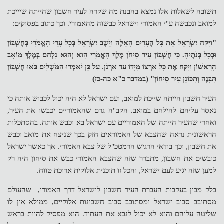
תשובה לשאלות אלו נמצא בהבנת מה שקרה לעיר חשבון שהייתה שיייכת
למואב ונכבשה ע"י האמורי וישראל כבשוה מהאמורי. וכך כתוב בפסוקים:
"וַיִּקַּח יִשְׂרָאֵל אֵת כָּל הֶעָרִים הָאֵלֶּה וַיֵּשֶׁב יִשְׂרָאֵל בְּכָל עָרֵי הָאֱמֹרִי בְּחֶשְׁבּוֹן
וּבְכָל בְּנֹתֶיהָ. כִּי חֶשְׁבּוֹן עִיר סִיחֹן מֶלֶךְ הָאֱמֹרִי הִוא וְהוּא נִלְחַם בְּמֶלֶךְ מוֹאָב
הָרִאשׁוֹן וַיִּקַּח אֶת כָּל אַרְצוֹ מִיָּדוֹ עַד אַרְנֹן. עַל כֵּן יֹאמְרוּ הַמֹּשְׁלִים בֹּאוּ חֶשְׁבּוֹן
תִּבָּנֶה וְתִכּוֹנֵן עִיר סִיחוֹן" (במדבר כ"א כה-כז)
העיר חשבון הייתה שייכת למואב, ועם ישראל לא היה יכול לכבוש אותה כי
נאסר עליהם להילחם במואב. הקב"ה גרם שהאמוריים יכבשו את העיר,
ואחרי שהעיר הייתה של האמוריים עם ישראל בא וכבש אותה. בהסתכלות
הראשונית נראה שהצבא של האמוראים חזק בכך שניצח את מואב וכבש
את חשבון, וכך בודאי הרגיש הרמטכ"ל של צבא האמורי. אך כאשר ישראל
כובשים את חשבון, מתברר שזה שהצבא האמורי כבש את סיחון היה רק
למען שזה יגיע לעם ישראל, והכל זו תוכנית אלוקית ארוכת טווח.
בלק מבין בעקבות העברת העיר חשבון לישראל דרך האמורי, שהעולם
מסתובב סביב ישראל ומסתובב סביב חשבונות אלוקיים, ממילא אין לו
שליטה עליהם והוא לא יכול לנבא את העתיד. הוא מפסיק להיות בראש