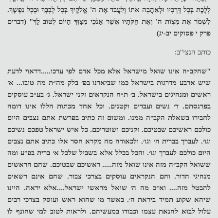
לָלֶכֶת בְּכָל דְּרָכָיו וּלְאַהֲבָה אֹתוֹ וְלַעֲבֹד אֶת ה' אֱלֹקֶיךָ בְּכָל לְבָבְךָ וּבְכָל נַפְשֶׁךָ.
לִשְׁמֹר אֶת מִצְו
ֹת ה' וְאֶת חֻקֹּתָיו אֲשֶׁר אָנֹכִי מְצַוְּךָ הַיּוֹם לְטוֹב לָךְ" (דברים
פרק י פסוקים יב-יג)
כותב הנצי"ב:
"שהקב״ה אינו שואל מישראל אלא מכל אדם לפי ערכו.....דראוי לדעת
שיש ארבע מדרגות בישראל כמו שביארנו בפ׳ בלק מה״ת מה טובו... א׳
ראשים ומנהיגים בישראל. ב׳ ת״ח הנקראים זקני ישראל. ג׳ בע״ב עוסקים
בפרנסתם. ד׳ נשים ועבדים וקטנים. וכל אחד מכתות הללו אינו דומה
לחבירו בשאלת הקב״ה ממנו. ומשום זה כתיב בפרשת אתם נצבים היום
כולכם ראשיכם שבטיכם. זקניכם ושוטריכם. כל איש ישראל טפכם נשיכם
וגו׳. לעברך בברית ה׳ וגו׳. ולכאורה מה מקרא חסר אלו כתיב אתם נצבים
היום כולכם לעברך וגו׳. והכל בכלל אלא בשביל שלכל א׳ ברית בפ״ע ומה
ששואל הקב״ה מזה אינו שואל מזה..... ראשיכם שבטיכם. שהם הראשים
מנהיגי הדור. והם הנקראים עוסקים בצרכי צבור. שהם אינם רשאים
להבטל מזה.... וא״כ מה ה׳ שואל מראשי ישראל....אלא יראה. היינו
שיהא שקוע תמיד ביראת ה׳. באשר מי שהוא ראש ועוסק בצרכי רבים
עלול לבוא להנאת עצמו וכבודו במעשיהם. ולראות לטוב למי שחונף לו