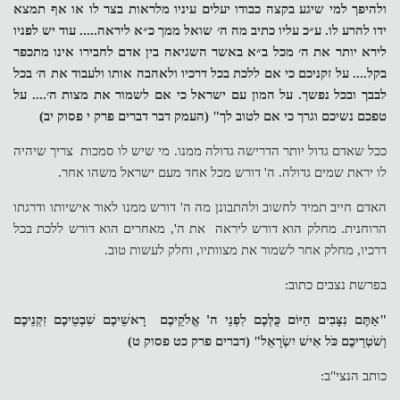
ולהיפך למי שיגע בקצה כבודו יעלים עיניו מלראות בצר לו או אף תמצא
ידו להרע לו. ע״כ עליו כתיב מה ה׳ שואל ממך כ״א ליראה..... עוד יש לפניו
לירא יותר את ה׳ מכל ב״א באשר השגיאה בין אדם לחבירו אינו מתכפר
בקל.... על זקניכם כי אם ללכת בכל דרכיו ולאהבה אותו ולעבוד את ה׳ בכל
לבבך ובכל נפשך. על המון עם ישראל כי אם לשמור את מצות ה׳.... על
טפכם נשיכם וגרך כי אם לטוב לך" (העמק דבר דברים פרק י פסוק יב)
ככל שאדם גדול יותר הדרישה גדולה ממנו. מי שיש לו סמכות צריך שיהיה
לו יראת שמים גדולה. ה' דורש מכל אחד מעם ישראל משהו אחר.
האדם חייב תמיד לחשוב ולהתבונן מה ה' דורש ממנו לאור אישיותו ודרגתו
הרוחנית. מחלק הוא דורש ליראה את ה', מאחרים הוא דורש ללכת בכל
דרכיו, מחלק אחר לשמור את מצוותיו, וחלק לעשות טוב.
בפרשת נצבים כתוב:
"אַתֶּם נִצָּבִים הַיּוֹם כֻּלְּכֶם לִפְנֵי ה' אֱלֹקֵיכֶם רָאשֵׁיכֶם שִׁבְטֵיכֶם זִקְנֵיכֶם
וְשֹׁטְרֵיכֶם כֹּל אִישׁ יִשְׂרָאֵל" (דברים פרק כט פסוק ט)
כותב הנצי"ב: