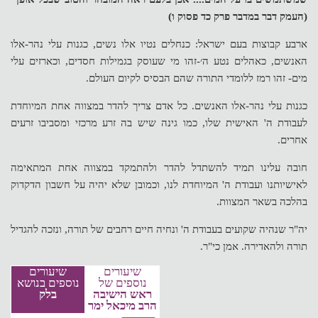
(העמק דבר במדבר פרק כד פסוק ו)
ארבע קבוצות בעם ישראל: כנחלים נטיו אלו נשים, כגנות עלי נהר-אלו
האנשים, כאהלים נטע ה׳-זהו מי שעוסק בגמילות חסדים, וכארזים עלי
מים- זהו רמז ללומדי התורה שהם הבסיס לקיום העולם.
כגנות עלי נהר-אלו האנשים. כל אדם צריך להדר במצווה אחת המיוחדת
לעבודת ה' האישית שלו, כמו גינה שיש בה זרע מרכזי ומסביבו זרעים
אחרים.
חובה עלינו תמיד להשתדל להדר ולהתמקד במצווה אחת המתאימה
לאישיותנו ועבודת ה' המיוחדת לנו, וכמובן שלא יהיה על חשבון הדקדוק
בהלכה בשאר המצוות.
יה"ר שנהיה שקועים בעבודת ה' ונחיה חיים רחבים של תורה, ונזכה להגדיל
תורה ולהאדירה. אמן כי"ר.
שיעורים
שיעורים
נוספים של
נוספים בנושא
ראש הישיבה
בלק
הרב מיכאל ימר