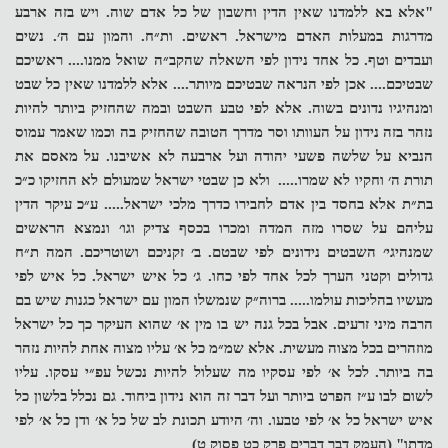
"אלא בא ללמדנו שאין הדין וחשבון של כל אדם שוה. ויש בזה ארבע
מדרגות במעלות האדם מישראל. ראשים. ות״ח. והמון עם ה׳. נשים
ועבדים וטף. כל אחד נידון לפי השאלה שהקב״ה שואל ממנו.... ראשיכם
שבטיכם.... אכן לפי הנראה שבטיכם מיותר.... אלא ללמדנו שאין כל שבט
ומנהיגיו נדונים בשוה. אלא לפי טבע השבט ובמה שהחזיק ביותר להיות
נזהר בזה נידון על העוותו וסר מדרך הטובה שהחזיק בה וכמו שאמר עמוס
הנביא על שלשה פשעי יהודה ועל ארבעה לא אשיבנו. על מאסם את
תורת ה׳ וחקיו לא שמרו..... ולא כן שבטי ישראל שמעולם לא החזיקו כ״כ
בת״ת אלא בחסד בין אדם לחבירו כדרך מלכי ישראל..... ע״כ עיקר הדין
עליהם על שסרו מזה המדה ומכרו בכסף צדיק וגו׳ ונמצא הראשים
שמנהיגי׳ השבטים נידונים לפי שבטם. ב׳ זקניכם ושוטריכם. המה ת״ח
גדולים וקטני הערך לכל אחד לפי כחו. ג׳ כל איש ישראל. כל איש לפי
מעשיו בהליכות עולמו..... ברוה״ק שנמשלו המון עם ישראל כגנות שיש בם
הרבה מיני זרעים. אבל בכל גנה יש בו מין א׳ שהוא העיקר כך כל ישראל
מוזהרים בכל מצוה מעשית. אלא שמ״מ כל א׳ עליו מצוה אחת להיות נזהר
בה ביותר. לכל א׳ לפי עסקיו מה שעלול להיות נכשל עפ״י עסקו. עליו
לשום לבו ע״ז הפרט ביותר ועל דבר זה הוא נידון ביחוד. גם נכלל בלשון כל
איש ישראל כל א׳ לפי טבעו. וה׳ היודע תכונת לב של כל א׳ ודן כל א׳ לפי
מדתו" (העמק דבר דברים פרק כט פסוק ט)