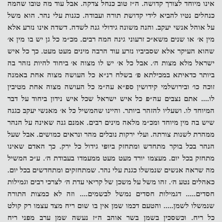
אינו מיוחד לצורך קדושה. ה״ז טוב כנחל צדקה. אבל עוד מה טובו שהמה
כנחלים נטיו להביא לידי קדושת תורה ועבודה. כגנות עלי נהר. הוא משל
על אוהל אנשי יעקב. והנה משונה גידולי גנה לשדה. דשדה אינו נזרע אלא
מין א׳ או שנים משא״כ זרעוני גינה המה רבים. מכ״מ כל גן יש בו מין א׳
שהוא העיקר אלא שסביביו נזרע עוד הרבה מינים מעט מעט. כך כל איש
ישראל מלא מצות ה׳. אבל כל א׳ יש לו מצוה א׳ ביחוד להיות נזהר בה
ביותר כדאיתא במכילתא פ׳ בשלח רנ״א כל העושה מצוה אחת באמנה
זוכה כו׳ ובירושלמי קידושין ספ״א עה״מ כל העושה מצוה אחת מטיבין
לו.... אתם נצבים עה״פ כל איש ישראל שכל איש נידון ביחוד על דבר
המיוחד לו. ושעליו להזהר ביותר. והיינו שהמשיל כל א׳ מאנשי יעקב כגנה
שיש בה מין מיוחד ומכ״מ מלאה מינים רבים. אמנם גנה שאינה על הנהר
ממהרת לשנות צורתה. ועלי ירקות נובלים מהר ונראים כמושים. אבל שעל
הנהר בכל בוקר מתחדש ומתחזק ביופי גידול כל ירק. כך האדם שאינו
מתחזק בכל יום. מעצמו יורד מעט מעט ממעמדו בעבודת ה׳. ע״כ המשיל
מה שראה אנשים שנמשלו כגנת עלי נהר. שמתחזקים ומתחדשים בכל יום.
כאהלים נטע ה׳. זהו משל על משכן של קריאי עדת ה׳ לצרכי רבים וגמילות
חסדים..... דגמילות חסדים נמשל לבשמים.... וזה לא כמצות התורה
שנמשלו לשמן..... והטעם דכמו שמן אין בו שום ריח מצד עצמו רק קולט
כל ריח. וכשסכין בשמן בשר אוהב ה״ז נעשה שמן ערב מפני ריח