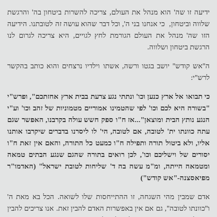
ידיעה זו שה' הוא מנהל את העולם, צריכה להשרות ביטחון בה' והרגשת
שלווה וביטחון, כי אנחנו בני ה', וכל דבר שהוא עושה זה לטובתנו. הידיעה
הזו שה' מנהל את העולם הגורמת לחץ לגויים, היא צריכה לגרום לנו
הרגשת ביטחון ושלווה.
ה"אש קודש" יושב בגטו ורשה, אשתו וילדיו נרצחים והוא כותב בהקשר
לרש"י:
כי תבואו אל ארץ כנען וכו' ונתתי נגע צרעת בבית ארץ אחזתכם", ופרש"י
"בשורה היא לכם וכו' לפי שהטמינו אמוריים מטמוניות של זהב וכו' וע"י
הנגע נותץ הבית ומוצאן"...אז ח"ו ספק חשש עולה בקרבנו, האפשר שגם
עתה כוונתו ית' לטובה, אם לטובה, הי' לו ליסרנו בדברים שיקרבו אותנו
אליו, ולא ביטול תורה ותפילה ח"ו כמעט כל התורה, והאם אין זאת ח"ו
יסורים של וישליכם וכו', לכן רואים בתורה שהגם שנגע הבתים טמאה
ומטמאה הייתה, ומ"מ עשה בה ד' שליחות לטובת ישראל" (האדמו"ר
מפיאסצנה-"אש קודש")
אדם שמבין מהי השגחה, זו ההתייחסות שלו לשואה. הכל בא מאת ה'
ו"כוונתו לטובה", גם אם אין באפשרות האדם להבין זאת. אנו צריכים להבין