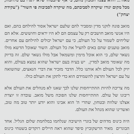
מאוד... והוא עצמו המכוון מהם, כי אף שיובטחו שלא יתגרו בם מלחמה,
מכל מקום יגורו שיקרה לסביבתם, מה שיקרה לסביבות פי השור" ("עקידת
יצחק")
מואב פונה לזקני מדין ומסביר להם שלעם ישראל אסור להילחם בהם, ואם
היו אנשי מואב חושבים רק על עצמם הם לא היו יראים וחוששים. אלא הם
שליחים לשמור על כל העולם, כי עם ישראל יכולים להילחם עם אחרים.
מואב טוענים שהם באים להציל את כל העולם. השור שאוכל הדשא מולו
נשאר שלם, כי הוא אוכל מימין ומשמאל אבל מולו נשאר שלם. זה בדיוק
מה שאומר מואב למדין, יש בעיה בעם ישראל שהוא נמצא בעולם, והוא
יזיק לכל העולם ולא אותנו כלל. הדבר מזכיר את דברי הנאצים, שהשואה
על עם ישראל והרצון להשמידם הוא כדי לתקן את העולם כולו.
מה צריכה להיות ההתייחסות שלנו לכך שאנו לא מנהלים את העולם אלא
ריבונו של עולם. ההתייחסות שלנו הפוכה משל מואב. עובדה זו יוצרת
אצלנו שלווה ובטחון, שהרי ה' הוא אבינו והוא יודע יותר טוב מה טוב,
ואשרינו שהוא מנהל את העולם.
היה כינוס מדהים של בוגרי הישיבה שנלחמו במלחמת שלום הגליל. אחד
הבוגרים מאיר הרשקוביץ סיפר שהוא ראה חיילים רוקדים בשטחי כינוס