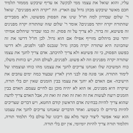
עליו, והוא שואל את עצמו ממי לבקש? אז עדיף שיבקש מממזר תלמיד
חכם מאשר שיבקש מכהן גדול עם הארץ. וזה "יקרה היא מפנינים". שואל
ר' שלום שבדרון למה חז"ל שינו את הפסוק מפשוטו, ולא מסבירים
שהתורה יקרה יותר מפנינים? אומר ר' שלום שזה שהתורה יקרה מפנינים
זה פשיטא, זה ברור, לא צריך על זה פסוק. זה כמו שברור שיהלום אמיתי
יותר טוב מיהלום מזוייף אפילו אם הוא גדול. לכן חז"ל דרשו את זה
שהכוונה היא שתורה יקרה מכהן גדול שנכנס לפני ולפנים, ולא דרשו
כפשט הפסוק, כי זה פשיטא ולא צריך להיכתב. אדם צריך לחנך את עצמו
שתורה יקרה מפנינים וזה לא פשוט. לפנינים, לעולם הזה, יש כוחות משלו,
כוח המשיכה שלו ואנחנו צריכים לחנך את עצמנו מהו כוחו ועוצמתו של
לימוד התורה. אני פונה פה לבני חוץ לארץ שבעוד כמה ימים עוזבים את
הישיבה- אם האדם לא יחנך את עצמו בבין הזמנים
שאין יום בלי תורה,
שיקרה היא מפנינים, אז הוא לא יהיה מוכן גם לחיים עצמם. האדם בבין
הזמנים רוצה לעשות את זה ואת זה ואת זה ואת זה, אבל האדם צריך לדעת
שהוא צריך להיות בבחינת אדם הראשון קודם החטא, ויש דברים שצריכים
להיות ברורים לו כשמש. ואחד הדברים שאנחנו צריכים לחנך את עצמנו
הוא שאי אפשר ליצור קשר מלא עם ריבונו של עולם בלי תלמוד תורה,
ותלמוד תורה צריך להיות יומיומי, אין יום בלי תורה.