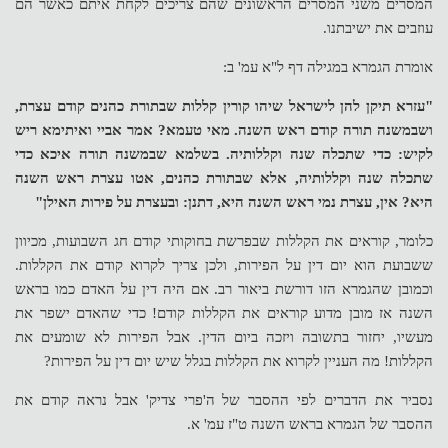
המסרים משני המסרים הראשונים שהם צריכים לקחת איתם כאשר הם
עוזבים את ישיבתנו.
אומרת הגמרא במגילה דף ל"א עמ' ב:
"עזרא תיקן להן לישראל שיהו קורין קללות שבתורת כהנים קודם עצרת,
ושבמשנה תורה קודם ראש השנה. מאי טעמא? אמר אביי ואיתימא ריש
לקיש: כדי שתכלה שנה וקללותיה. בשלמא שבמשנה תורה איכא כדי
שתכלה שנה וקללותיה, אלא שבתורת כהנים, אטו עצרת ראש השנה
היא? אין, עצרת נמי ראש השנה היא, דתנן: ובעצרת על פירות האילן"
כלומר, קוראים את הקללות שבפרשת בחוקותי קודם חג השבועות, מכיוון
ששבועת הוא יום דין על הפירות, ולכן צריך לקרוא קודם את הקללות.
וכמובן שהגמרא הזו דורשת ביאור רב. אם היה דין על האדם כמו בראש
השנה אז מובן מדוע קוראים את הקללות קודם! כדי שהאדם ישפר את
מעשיו, יחזור בתשובה ויזכה ביום הדין. אבל הפירות לא שומעים את
הקללות! מה העניין לקרוא את הקללות בגלל שיש יום דין על הפירות?
נסביר את הדברים לפי ההסבר של ה'פרי צדיק' אבל נראה קודם את
ההסבר של הגמרא בראש השנה ט"ז עמ' א.