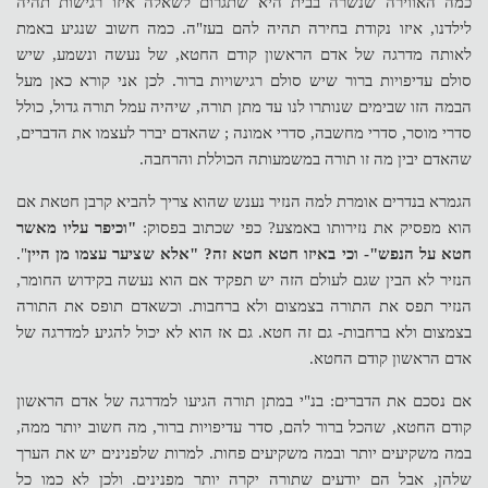
כמה האווירה שנשרה בבית היא שתגרום לשאלה איזו רגישות תהיה
לילדנו, איזו נקודת בחירה תהיה להם בעז"ה. כמה חשוב שנגיע באמת
לאותה מדרגה של אדם הראשון קודם החטא, של נעשה ונשמע, שיש
סולם עדיפויות ברור שיש סולם רגישויות ברור. לכן אני קורא כאן מעל
הבמה הזו שבימים שנותרו לנו עד מתן תורה, שיהיה עמל תורה גדול, כולל
סדרי מוסר, סדרי מחשבה, סדרי אמונה
;
שהאדם יברר לעצמו את הדברים,
שהאדם יבין מה זו תורה במשמעותה הכוללת והרחבה.
הגמרא בנדרים אומרת למה הנזיר נענש שהוא צריך להביא קרבן חטאת אם
הוא מפסיק את נזירותו באמצע? כפי שכתוב בפסוק:
"וכיפר עליו מאשר
חטא על הנפש"- וכי באיזו חטא חטא זה? "אלא שציער עצמו מן היין
".
הנזיר לא הבין שגם לעולם הזה יש תפקיד אם הוא נעשה בקידוש החומר,
הנזיר תפס את התורה בצמצום ולא ברחבות. וכשאדם תופס את התורה
בצמצום ולא ברחבות- גם זה חטא. גם אז הוא לא יכול להגיע למדרגה של
אדם הראשון קודם החטא.
אם נסכם את הדברים: בנ"י במתן תורה הגיעו למדרגה של אדם הראשון
קודם החטא, שהכל ברור להם, סדר עדיפויות ברור, מה חשוב יותר ממה,
במה משקיעים יותר ובמה משקיעים פחות. למרות שלפנינים יש את הערך
שלהן, אבל הם יודעים שתורה יקרה יותר מפנינים. ולכן לא כמו כל