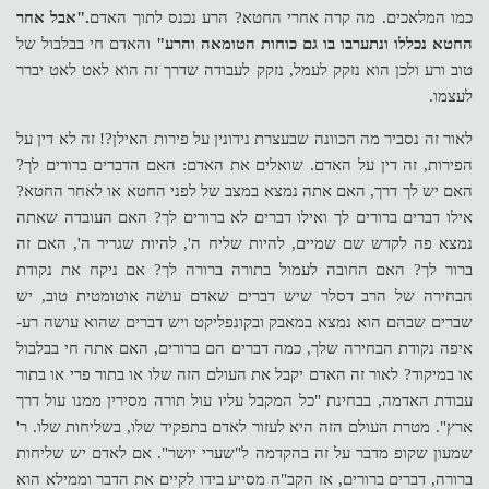
כמו המלאכים. מה קרה אחרי החטא? הרע נכנס לתוך האדם
."אבל אחר
החטא נכללו ונתערבו בו גם כוחות הטומאה והרע"
והאדם חי בבלבול של
טוב ורע ולכן הוא נזקק לעמל, נזקק לעבודה שדרך זה הוא לאט לאט יברר
לעצמו.
לאור זה נסביר מה הכוונה שבעצרת נידונין על פירות האילן?! זה לא דין על
הפירות, זה דין על האדם. שואלים את האדם: האם הדברים ברורים לך?
האם יש לך דרך, האם אתה נמצא במצב של לפני החטא או לאחר החטא?
אילו דברים ברורים לך ואילו דברים לא ברורים לך? האם העובדה שאתה
נמצא פה לקדש שם שמיים, להיות שליח ה', להיות שגריר ה', האם זה
ברור לך? האם החובה לעמול בתורה ברורה לך? אם ניקח את נקודת
הבחירה של הרב דסלר שיש דברים שאדם עושה אוטומטית טוב, יש
שברים שבהם הוא נמצא במאבק ובקונפליקט ויש דברים שהוא עושה רע-
איפה נקודת הבחירה שלך, כמה דברים הם ברורים, האם אתה חי בבלבול
או במיקוד? לאור זה האדם יקבל את העולם הזה שלו או בתור פרי או בתור
עבודת האדמה, בבחינת "כל המקבל עליו עול תורה מסירין ממנו עול דרך
ארץ". מטרת העולם הזה היא לעזור לאדם בתפקיד שלו, בשליחות שלו. ר'
שמעון שקופ מדבר על זה בהקדמה ל"שערי יושר". אם לאדם יש שליחות
ברורה, דברים ברורים, אז הקב"ה מסייע בידו לקיים את הדבר וממילא הוא