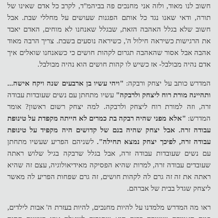
חשוב לנו מאוד, ולזה אני מחנכים פה בביהמ"ד, לקרב כל אדם שאינו של
תורה, ודאי שאנו נגד כל אותם הפגנות שעושים על מחללי שבת. אבל
חשוב שלא בגלל האהבה הזאת, שבגלל שאנחנו לא מוחים, האדם יאבד
את הרגישות כשיראה חילול ה', כשיראה נוסעים בשבת. צריך הרבה מאוד
אהבה אבל אסור שהאהבה תגרום לקהות חושים כי כשאנחנו שואלים איך
אדם נהיה מבולבל- אז כשיש לו קהות חושים הוא נהיה מבולבל.
המדרש כותב על יצחק ורבקה:
"ויהי עשיו בן ארבעים שנה ויקח אישה...
ותהיינה מורת רוח ליצחק ולרבקה"
עשיו מתחתן עם נשים שעובדות עבודה
זרה, וזה למורת רוח ליצחק ולרבקה. למה יצחק רשום ראשון? אומר
המדרש:
"אלא מפני שהיה רבקה בת כמרים לא הייתה מקפדת על טינופת
עבודה זרה. אבל יצחק שהיה בנם של קדושים היה מקפיד על טינופת
עבודה זרה, לפיכך יצחק נמצא תחילה".
לשניהם הפריע שעשיו מתחתן
עם נשים שעובדות עבודה זרה, אבל בגלל שרבקה בגיל שלוש ראתה
שעובדים עבודה זרה, למרות שהיא הפסיקה מאידיאולוגיה, עצם זה שהיא
ראתה את זה זה גרם לה לקהות חושים, זה גרם שפחות הפריע לה מאשר
ליצחק שגדל בבית של אברהם.
ראו מה המדרש מלמדנו על להיות מחנכים, להיות בעזרת ה' אבות לילדים,