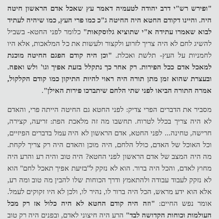
"ופירש רש"י דרב יהודה לטעמיה דאמר עץ שאכל אדם הראשון חיטה
היה. והיינו דקודם החטא היה החיטה ג"כ כמו פרי העץ, כמו שיהיה לעתיד
לבוא שאמרו עתידה א"י שתוציא גלוסקאות"
כלומר לפני החטא- בשביל
להשיג לחם לא היה צריך לזרוע ולקצור ולעשות את כל המלאכות, אלא היו
לחמניות על העץ- תלשת ואכלת.
"וכן היה קודם הפגם החיטה מוכנת
למאכל אדם ככל הפירות. רק אחר כך נתקלל בזעת אפיך וגו' ולש ואפה.
ובעצרת שהוא זמן מתן תורה היה ראוי להיות התיקון כמו קודם הקלקול,
אמרה התורה הביאו לפני שתי הלחם שיתברכו פירות האילן"
.
מסביר את הדברים הפרי צדיק: לפני החטא גם החיטה הייתה פרי, והאדם
לא היה צריך בכלל לטרוח. תחשבו מה זה מלאכת הפת: זריעה, קצירה,
חרישה, טחינה... לפני החטא, אדם הראשון לא היה עמל בדברים הפיזיים,
וכל האוכל של האדם, כולל הלחם, היה מוכן והאדם היה רק צריך לקחת.
מה היה המצב של אדם הראשון לפני החטא? היה טוב והיה רע והרע היה
מחוץ לאדם, והכל היה ברור. הוא לא נזקק ל"בזיעת אפיך תאכל לחם" הוא
לא נזקק לעבוד עבודה ולהתאמץ ודרך הכוחות שלו להבין מה טוב ומה רע,
אלא הוא ידע מראש, הכל היה ברור לו, נהיר לו, ולכן לא היו זקוקים לעמל.
אומר נפש החיים:
"וזה היה קודם החטא לא היה כלול אז רק מכל
העולמות וכוחות הקדושה לבד"
הרע היה חיצוני לאדם, ובפנים היה רק טוב