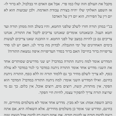
מקבל את העולם הזה שלו כמו פרי. אבל אם האדם חי בבלבול, לא ברור לו-
אז השפע האלוקי שלו יהיה בצורת עבודת האדמה. ולכן שבועות הוא לא
יום דין על הפירות, הוא יום דין על האדם!
בנ"י במתן תורה חזרו לשלב שלפני החטא, והיו בשלב הזה ממתן תורה ועד
חטא העגל. וכשאנחנו אומרים שאנחנו צריכים לקבל את התורה, אנחנו
צריכים גם כן להיות במצב של לפני החטא. זו ההכנה שאנו צריכים לעשות
בימים האחרונים של ימי ההגבלה. לבדוק מה ברור לנו, האם יש לנו סדר
עדיפויות ברור בחיים? האם ברור בסדר העדיפויות איפה נמצאת התורה?
המדרש אומר למה ניתנה התורה במדבר? יש שני מדרשים שסותרים אחד
את השני: מדרש אחד אומר התורה ניתנה במדבר כי לגור במדבר לא עולה
כסף, לא צריך לשלם מחיר כך גם ללמוד תורה זה ללא כסף, התורה ניתנת
בחינם. ואילו המדרש השני אומר: למה ניתנה התורה במדבר? המדבר הוא
הפקר, אין מותרות, קשה, רוצים מים, רוצים אוכל, אין כלום. כך גם מי
שרוצה תורה צריך להפקיר עצמו, לחיות חיי הפקר.
כותב השפת אמת: אני לא מבין. מדרש אחד אומר לא משלמים מחירים, זה
בחינם, ומדרש שני אומר כן משלמים מחירים. אלא השאלה היא, אם אתה
רוצה לדעת תורה או לקנות תורה. אם אתה רוצה רק לדעת אבל בעצם שזה