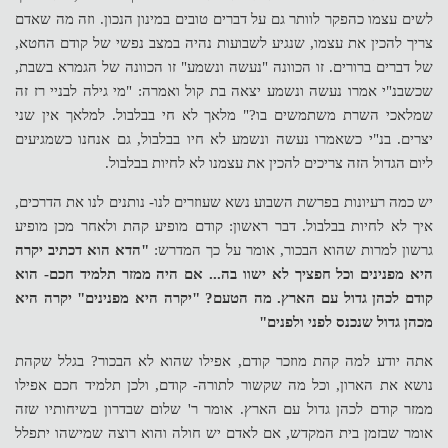
לשים עצמו כהפקר לוותר גם על דברים טובים במינון הנכון. וזה מה שאדם
צריך להכין את עצמו, שנגיע לשבועות נהיה במצב נפשי של קודם החטא,
של דברים ברורים. זו הכוונה "נעשה ונשמע" זו הכוונה של הגמרא בשבת,
שכשבנ"י אמרו נעשה ונשמע יצאה בת קול ואמרה: "מי גילה לבניי רז זה
שמלאכי השרת משתמשים בו?" מלאך לא חי בבלבול. למלאך אין שני
יצרים. בנ"י כשאמרו נעשה ונשמע לא חיו בבלבול, גם אנחנו כשמגיעים
ליום הגדול הזה צריכים להכין את עצמנו לא לחיות בבלבול.
יש כמה רעיונות בפרשת השבוע נשא שעוזרים לנו- נותנים לנו את הדרכים,
איך לא לחיות בבלבול. דבר ראשון: קודם מופיע קהת ולאחר מכן מופיע
גרשון למרות שהוא הבכור, אומר על כך המדרש:
"הדא הוא דכתיב יקרה
היא מפנינים וכל חפציך לא ישוו בה... אם היה ממזר תלמיד חכם- הוא
קודם לכהן גדול עם הארץ. מה הטעם? "יקרה היא מפנינים" יקרה היא
מכהן גדול שנכנס לפני ולפנים"
אתה יודע למה קהת מוזכר קודם, אפילו שהוא לא הבכור? בגלל שקהת
נושא את הארון, וכל מה שקשור לתורה- קודם, ולכן תלמיד חכם אפילו
ממזר קודם לכהן גדול עם הארץ. אומר ר' שלום שבדרון בשיחותיו שזה
אומר שבזמן בית המקדש, אם לאדם יש חולה והוא רוצה שמישהו יתפלל