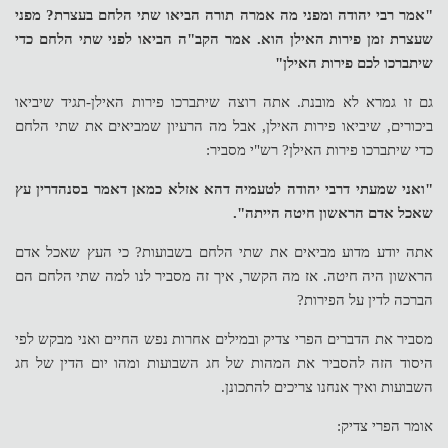
"אמר רבי יהודה ומפני מה אמרה תורה הביאו שתי הלחם בעצרת? מפני
שעצרת זמן פירות האילן הוא. אמר הקב"ה הביאו לפני שתי הלחם כדי
שיתברכו לכם פירות האילן"
גם זו גמרא לא מובנת. אתה רוצה שיתברכו פירות האילן-תגיד שיביאו
ביכורים, שיביאו פירות האילן, אבל מה הרעיון שמביאים את שתי הלחם
כדי שיתברכו פירות האילן? רש"י מסביר:
"ואני שמעתי דרבי יהודה לטעמיה דהא אזלא כמאן דאמר בסנהדרין עץ
שאכל אדם הראשון חיטה הייתה".
אתה יודע מדוע מביאים את שתי הלחם בשבועות? כי העץ שאכל אדם
הראשון היה חיטה. אז מה הקשר, איך זה מסביר לנו למה שתי הלחם הם
הברכה לדין על הפירות?
מסביר את הדברים הפרי צדיק ובמילים אחרות נפש החיים ואני מבקש לפי
היסוד הזה להסביר את המהות של חג השבועות ומהו יום הדין של חג
השבועות ואיך אנחנו צריכים להתכונן.
אומר הפרי צדיק: