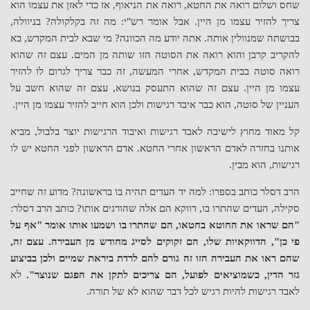
שחס ושלום רואה את החטא, רואה את הניאוף, אז כדי לאזן את עצמו הוא
צריך להזיר עצמו מן היין. אבל אומר רש"י: מה זה בקלקולה? בניוולה,
בבושתה שמנוולין אותה. אתה יודע מה הכוונה? מי שבא לבית המקדש, בא
להקריב קרבן והוא רואה את הסוטה הזו שותה מן המים. עצם זה שהוא
רואה סוטה בבית המקדש, אחרי המעשה, זה כבר צריך לגרום לו להזיר
עצמו מן היין. עצם זה שהוא התעסק בנושא, עצם זה שהוא חשב על
העניין של סוטה, הוא כבר איבד רגישות ולכן הוא חייב להזיר עצמו מן היין.
קל מאוד מחוץ לישיבה לאבד רגישות ואיבוד הרגישות יוצר בלבול, מביא
אותנו בחזרה לאדם הראשון אחרי החטא. אדם הראשון לפני החטא יש לו
רגישות, הוא מבין.
הרב דסלר כותב בספרו: למה יד העדים תהיה בו בראשונה? מדוע זה שחייב
סקילה, העדים שהתרו בו, דווקא הם אלה שהורגים אותו? כותב הרב דסלר:
"הם שראו את החוטא בחטאו, הם שהתרו בו ושמעו אותו אומר "אף על
פי כן", הדווקאיות שלו, הם זקוקים לסייג מחודש מן העבירה. עצם זה,
שהם ראו את העבירה הזו זה גורם להם לרדת ביראת שמיים ולכן בביצוע
גזר הדין, כשמוציאים לפועל, הם צריכים לתקן את הפגם שנוצר".
לא
לאבד רגישות להיות רגיש לכל דבר שהוא לא של תורה.