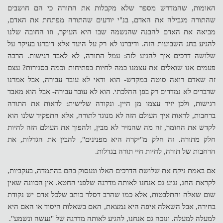
האומות, שהמדרש מספר שלא מקבלות את התורה כי הם חושבים
שהתורה מגבילה את האדם, בנ"י יודעים שהתורה מפתחת את האדם,
מביאה את האדם להבנה שהנשמה שבו היא העיקר, וזו החובה שלנו
להגיע בחג השבועות הזה. ודיברנו לא רק על היעד אלא דיברנו בעיקר על
שלושה דרכים איך להגיע לזה: עמל התורה, לא לאבד רגישות. הרבה
פעמים אנו שואלים את עצמנו כמה לחיות בפתיחות וכמה בסגירות? עצם
זה שאדם רואה סוטה במקדש- הוא ודאי לא עובר עבירה, אבל אמרנו
שדברים לא נמדדים רק בפן ההלכתי. הוא לא עובר עבירה- אבל הוא מאבד
רגישות, ולכן יזיר עצמו מן היין. ונקודה שלישית: לראות את התורה
ברחבות, לראות איך העולם הזה לא מנוגד לתורה, אלא התפקיד שלנו הוא
לקדש את החומר, זה מה שהנזיר לא מבין, ולהפוך את העולם הזה להיות
חלק מתורה. זה חלק מ"יקרה היא מפנינים", להבין את הגדלות, את
הרחבות של תורה, לחיות חיי תורה בגדלות.
אם באמת ניקח את שלושת הדרכים האלו ונעסוק בהם בהתמדה, בעקביות,
לקראת החג, נגיע גם אנחנו לאותה מדרגה שלפני החטא. אין הכוונה שאין
שום שאלה והתלבטות, אלא כמו שהרב דסלר כותב שלכל אדם יש נקודת
בחירה, אבל השאלה איפה היא נמצאת, האם בשאלות היסוד או האם היא
למעלה למעלה. ונזכה גם אנחנו, להגיע לאותה מדרגה של "נעשה ונשמע".