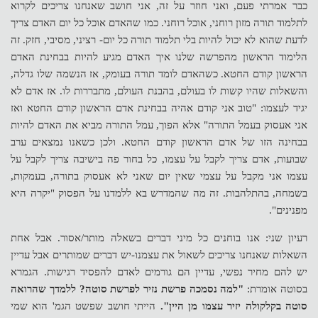
כבר אמרתי פעם, ואני חוזר על זה, אני חושב שאנחנו צריכים לקרוא
לתלמוד תורה מזון רוחני, אוכל רוחני. כמו שהאדם אוכל כל יום האדם צריך
לדעת שהוא לא יכול להיות בלי תלמוד תורה כל יום- רציני, מסיבי, חזק. זה
הלימוד הראשון מהפרשה שלנו איך האדם מגיע להיות בבחינת האדם
הראשון קודם החטא. כשהאדם לומד תורה בעומק, אז הנשמה שלו גדלה,
והשאלות שהיו קשות לו בעולם, בהבנת העולם, מתבררות לו. אז אדם לא
יגיד לעצמו: "טוב אני קודם אהיה בבחינת אדם הראשון קודם החטא ואז
אני אעסוק בעמל התורה" אלא הפוך, עמל התורה מביא את האדם להיות
בבחינה הזו של אדם הראשון קודם החטא. ולכן כשאנו נמצאים ערב
שבועות, אדם צריך לקבל על עצמו, כל בחור פה בישיבה צריך לקבל על
עצמו אני מקבל על עצמי שאין יום שאני לא אעסוק בתורה, בעמקות,
בשמחה, בהתלהבות. זה מה שהמדרש בא ללמדנו על הפסוק "יקרה היא
מפנינים".
רעיון שני: אנו בוחנים כל מיני דברים בשאלה מותר/אסור. אבל אחת
השאלות שאנחנו צריכים לשאול את עצמנו-יש דברים שמותרים אבל עדיין
יש להם מחיר נפשי, עדיין הם גורמים לאדם להפסיד רגישות. הגמרא
בסוטה אומרת:
"למה נסמכה פרשת נזיר לפרשת סוטה? ללמדך שהרואה
סוטה בקלקולה יזיר עצמו מן היין".
הייתי חושב שפשט הגמ' הוא שמי