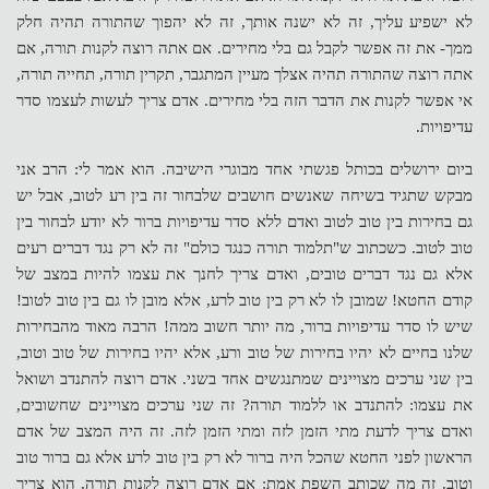
לא ישפיע עליך, זה לא ישנה אותך, זה לא יהפוך שהתורה תהיה חלק
ממך- את זה אפשר לקבל גם בלי מחירים. אם אתה רוצה לקנות תורה, אם
אתה רוצה שהתורה תהיה אצלך מעיין המתגבר, תקרין תורה, תחייה תורה,
אי אפשר לקנות את הדבר הזה בלי מחירים. אדם צריך לעשות לעצמו סדר
עדיפויות.
ביום ירושלים בכותל פגשתי אחד מבוגרי הישיבה. הוא אמר לי: הרב אני
מבקש שתגיד בשיחה שאנשים חושבים שלבחור זה בין רע לטוב, אבל יש
גם בחירות בין טוב לטוב ואדם ללא סדר עדיפויות ברור לא יודע לבחור בין
טוב לטוב. כשכתוב ש"תלמוד תורה כנגד כולם" זה לא רק נגד דברים רעים
אלא גם נגד דברים טובים, ואדם צריך לחנך את עצמו להיות במצב של
קודם החטא! שמובן לו לא רק בין טוב לרע, אלא מובן לו גם בין טוב לטוב!
שיש לו סדר עדיפויות ברור, מה יותר חשוב ממה! הרבה מאוד מהבחירות
שלנו בחיים לא יהיו בחירות של טוב ורע, אלא יהיו בחירות של טוב וטוב,
בין שני ערכים מצויינים שמתנגשים אחד בשני. אדם רוצה להתנדב ושואל
את עצמו: להתנדב או ללמוד תורה? זה שני ערכים מצויינים שחשובים,
ואדם צריך לדעת מתי הזמן לזה ומתי הזמן לזה. זה היה המצב של אדם
הראשון לפני החטא שהכל היה ברור לא רק בין טוב לרע אלא גם ברור טוב
וטוב. זה מה שכותב השפת אמת: אם אדם רוצה לקנות תורה, הוא צריך