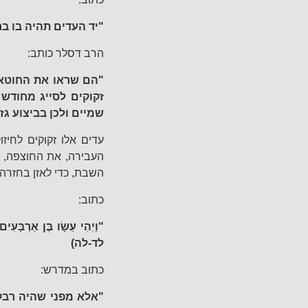
"יד העדים תהיה בו בר
הרב דסלר כותב:
"הם שראו את החוטא ב
זקוקים לסייג מחודש
שמיים ולכן בביצוע גז
עדים אלו זקוקים לחי
העבירה, את החוצפה, ז
השבת, כדי לאזן בחזרה
כתוב:
"וַיְהִי עֵשָׂו בֶּן אַרְבָּעִים 
לד-לה)
כתוב במדרש:
"אלא מפני שהיה רבק