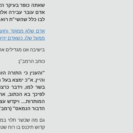
שאתה כופר בעיקר האמו
אדם עובר עבירה אלא 
לבו כלל שהשי"ת רואה
אדם שלא ממוקד וחושב
ממעל שלו. כשאדם יהיה
בישיבה אנו מגדילים את 
כותב הרמב"ן:
"והענין כי התורה ה
והיין, א"כ ימצא בעל 
בשר למו, וידבר כרצו
לפיכך בא הכתוב, אח
המותרות.... ויקדש עצ
הדבור הנמאס" (רמב"ן 
גם מה שכשר תלוי במינ
קדוש תיכנס בו רוח שטו