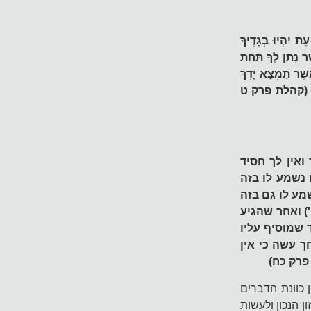
ת יִהְיוּ בְגָדֶיךָ
ׁר נָתַן לְךָ תַּחַת
שֶׁר תִּמְצָא יָדְךָ
ׁמָּה" (קהלת פרק ט
ואין לך חסיד
נשמע לו בזה
מע לו גם בזה
) ואחר שהגיע
 שמוסיף עליו
ך עשה כי אין
פרק כח)
 כוונת הדברים
ן הנכון ולעשות