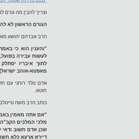
"נכנס בו רוח שטות" הכ
וצריך להבין מה גורם ל
הגורם הראשון לא להר
הרב אברהם יהושע מאפ
"והענין הוא כי באמת
לעשות עבירה בפועל, 
לתוך איבריו יסתלק
מאפטא-אוהב ישראל)
אדם נולד רוחני עם חל
חוטא.
כותב הרב משה טייטלבא
"אם אתה מאמין באמת 
מלכי המלכים הקב"ה ר
שכן אדם חשוב ודאי ל
דיירא ארעא כלא חשוב