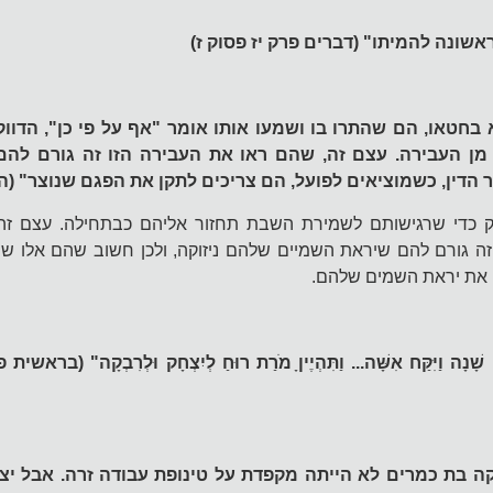
אשונה להמיתו" (דברים פרק יז פסוק ז)
חטאו, הם שהתרו בו ושמעו אותו אומר "אף על פי כן", הדווק
 מן העבירה. עצם זה, שהם ראו את העבירה הזו זה גורם להם
ר הדין, כשמוציאים לפועל, הם צריכים לתקן את הפגם שנוצר" (ה
זוק כדי שרגישותם לשמירת השבת תחזור אליהם כבתחילה. עצם ז
ה גורם להם שיראת השמיים שלהם ניזוקה, ולכן חשוב שהם אלו שי
 את יראת השמים שלהם.
שָׁנָה וַיִּקַּח אִשָּׁה...
וַתִּהְיֶיןָ מֹרַת רוּחַ לְיִצְחָק וּלְרִבְקָה" (בראש
ה בת כמרים לא הייתה מקפדת על טינופת עבודה זרה. אבל יצ