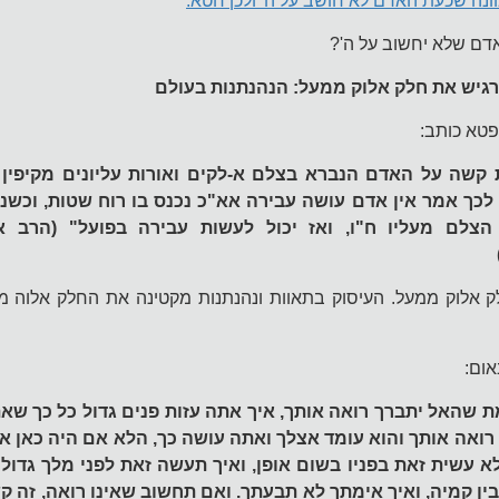
וונה שכעת האדם לא חושב על ה' ולכן חטא.
אדם שלא יחשוב על ה'?
גיש את חלק אלוק ממעל: הנהנתנות בעולם
טא כותב:
 קשה על האדם הנברא בצלם א-לקים ואורות עליונים מקיפין א
לכך אמר אין אדם עושה עבירה אא"כ נכנס בו רוח שטות, וכשנ
 הצלם מעליו ח"ו, ואז יכול לעשות עבירה בפועל" (הרב 
ק אלוק ממעל. העיסוק בתאוות ונהנתנות מקטינה את החלק אלוה מ
ום:
שהאל יתברך רואה אותך, איך אתה עזות פנים גדול כל כך שא
ואה אותך והוא עומד אצלך ואתה עושה כך, הלא אם היה כאן אי
א עשית זאת בפניו בשום אופן, ואיך תעשה זאת לפני מלך גדול 
ין קמיה, ואיך אימתך לא תבעתך. ואם תחשוב שאינו רואה, זה ק