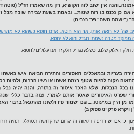
נה..והנה אין ישוב לזה הקושיא, רק מה שאמרו חז"ל (סוטה דף ג
אם כן נכנס בו רוח שטות... ובאמת בשעת עבירה שוכח מכל זה, 
" ("ישמח משה" פר' נצבים)
 שה' לא רואה אותו, אזי הוא חוטא. אדם חוטא כשהוא לא מרגיש 
 ממוקד מטרה נשמתו תגדל והוא לא יחטא.
חלק האלוק שלנו, וכשלא נגדיל חלק זה אנו עלולים לחטוא.
זהירה בעריות ובמאכלים האסורים והתירה הביאה איש באשתו 
התאוה מקום להיות שטוף בזמת אשתו או נשיו הרבות, ולהיות בסוב
נו בכל הנבלות, שלא הוזכר איסור זה בתורה, והנה יהיה נבל 
רי שפרט האיסורים שאסר אותם לגמרי, וצוה בדבר כללי שנהי
מו מן היין במיעוטו.....וגם ישמור פיו ולשונו מהתגאל ברבוי הא
ויקרא פרק יט פסוק ב)
ון. כי אם יש רדיפה ותאווה זה יגרום שהקדושה תסתלק ותהיה רוח
ת.