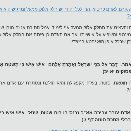
 גורם לאדם לחטוא, הרי לכל יהודי יש חלק אלוק ממעל ומרגיש הוא את
?
העצים את החלק אלוק ממעל ע"י לימוד ועמל התורה אז זה מובן שהו
מיננטי ומשפיע על אישיותו. אך אם האדם כן פיתח את החלק אלוק מ
כן שבכל אופן הוא יחטא במזיד?
אמֹר. דַּבֵּר אֶל בְּנֵי יִשְׂרָאֵל וְאָמַרְתָּ אֲלֵהֶם אִישׁ אִישׁ כִּי תִשְׂטֶה אִשׁ
סוקים יא-יב)
חוטאת, סוטה. בעלה מקנא לה והיא הולכת ונסתרת עם אדם אח
?
אדם עובר עבירה אא"כ נכנס בו רוח שטות, שנא': איש איש כ
בלי מסכת סוטה דף ג.)