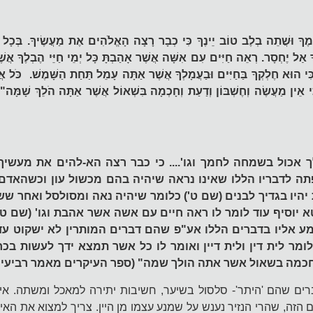
ֶךָ וּשֲׁתֵה בְלֶב טוֹב יֵינֶךָ כִּי כְבָר רָצָה הָאֱלֹהִים אֶת מַעֲשֶׂיךָ. בְּכָל עֵ
 אַל יֶחְסָר. רְאֵה חַיִּים עִם אִשָּׁה אֲשֶׁר אָהַבְתָּ כָּל יְמֵי חַיֵּי הֶבְלֶךָ אֲשֶ
כִּי הוּא חֶלְקְךָ בַּחַיִּים וּבַעֲמָלְךָ אֲשֶׁר אַתָּה עָמֵל תַּחַת הַשָּׁמֶשׁ. כֹּל אֲ
ִּי אֵין מַעֲשֶׂה וְחֶשְׁבּוֹן וְדַעַת וְחָכְמָה בִּשְׁאוֹל אֲשֶׁר אַתָּה הֹלֵךְ שָ
אכול בשמחה לחמך וגו'.... כי כבר רצה הא-להים את מעשיך 
ה לדבריו הללו שאינו נראה שיהיה בהם מכשול עון וכשהאדם 
 יהיו בגדיך לבנים (שם ט') כלומר שיהיה נאה ומסולסל ואחר שש
א יוסיף עוד לומר לו ראה חיים עם אשה אשר אהבת וגו' (שם ט'
ע אליו בדברים הללו אע"פ שהם דברים המותרין לא ישקוט עד
לומר לית דין ולית דיין ואומר לו כל אשר תמצא ידך לעשות בכח
חכמה בשאול אשר אתה הולך שמה" (ספר העיקרים מאמר רביעי 
ים שהם 'היתר'- סלסול בשיער, חשיבות יתירה למאכל ומשתה. אין
הזה, שהרי הנזיר נענש על שמנע עצמו מן היין. צריך למצוא את האיזו