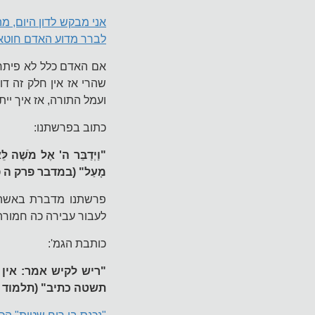
אני מבקש לדון היום, מה
לברר מדוע האדם חוטא
אם האדם כלל לא פיתח ו
שהרי אז אין חלק זה דו
ועמל התורה, אז איך יית
כתוב בפרשתנו:
"וַיְדַבֵּר ה' אֶל מֹשֶׁה לֵּ
מָעַל" (במדבר פרק ה פ
פרשתנו מדברת באשה 
לעבור עבירה כה חמורה
כותבת הגמ':
"ריש לקיש אמר: אין 
תשטה כתיב" (תלמוד ב