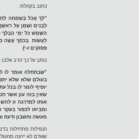
כתוב בקהלת:
"לֵךְ אֱכֹל בְּשִׂמְחָה לַחְמ
לְבָנִים וְשֶׁמֶן עַל רֹאשְׁךָ
הַשֶּׁמֶשׁ כֹּל יְמֵי הֶבְלֶךָ 
לַעֲשׂוֹת בְּכֹחֲךָ עֲשֵׂה כ
פסוקים ז-י)
כותב על כך הרב אלבו:
"שבתחלה אומר לו לך 
בעולם שלא שלא יתפת
יוסיף לומר לו בכל עת
שאין בזה עון אשר חט
אותו למדרגה זו להשמ
ומביאו לכפור בעקר ו
מעשה וחשבון ודעת ו
הנפילות מתחילות בדבר
שאדם לא ייהנה מהעולם 