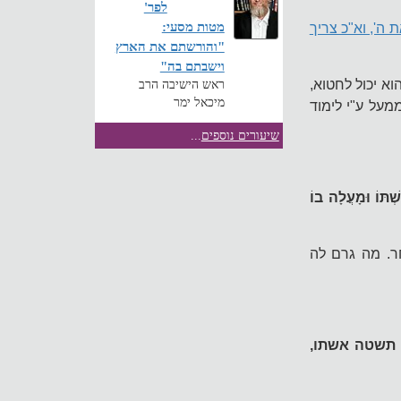
לפר'
מטות מסעי:
 ה', וא"כ צריך
"והורשתם את הארץ
וישבתם בה"
א יכול לחטוא,
ראש הישיבה הרב
מיכאל ימר
מעל ע"י לימוד
שיעורים נוספים
...
ְתּוֹ וּמָעֲלָה בוֹ
ר. מה גרם לה
י תשטה אשתו,