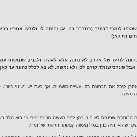
הרגו לזמרי דכתיב (במדבר כה, יג) והיתה לו ולזרעו אחריו ברי
ים דף קא:)
ונה לזרעו של אהרן, לא נתנה אלא לאהרן ולבניו, שנמשחו עמו
אבל פינחס שנולד קודם לכן ולא נמשח, לא בא לכלל כהונה עד כאן
ן קיבל את הכהונה בלי עשייה-משמיים. אך כעת יש "שינוי כיוון".
ה מעשה.
ם הכותבת שפנחס לא היה כהן לפני מעשה הריגת זמרי כי הוא נולד כ
כר שהוא יהיה כהן בגלל מעשה קנאותו והריגתו של זמרי.
ל הזה שבין אהרן ופנחס, שאהרן מקבל את הכהונה בצורה אוטומטית וא