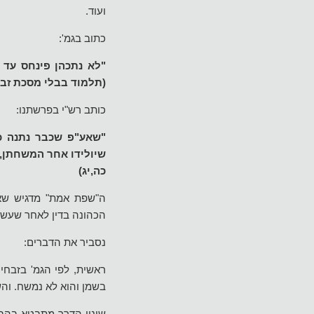
ועוד.
כתוב בגמ':
"לא נתכהן פינחס עד ש
(תלמוד בבלי מסכת זבח
כותב רש"י בפרשתנו:
"שאע"פ שכבר נתנה כה
שיולידו אחר המשחתן, 
כה,יג)
ה"שפת אמת" מדגיש שאהר
הכהונה בדין לאחר שעש
נסביר את הדברים:
ראשית, לפי הגמ' בזבחי
בשמן והוא לא נמשח. והש
שינוי הדרך מתבטא בהבד