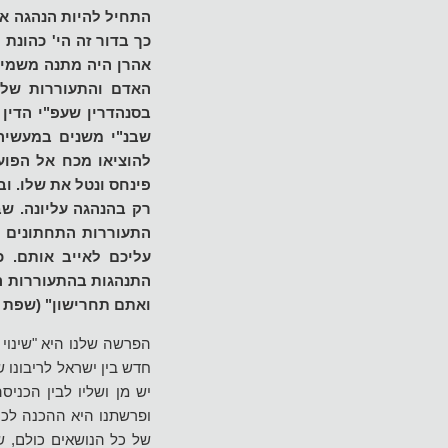
התחיל להיות הנהגה אח
כך בדור זה הי' כהונת
אהרן היה מתנה משמים.
האדם והתעוררות שלמט
בסנהדרין שעפ"י הדין 
שבנ"י משנים במעשיהם
להוציאו מכח אל הפוע
פינחס ונטל את שלו. ו
רק בהנהגה עליונה. ש
התעוררות התחתונים כ
עליכם לאייב אותם. 
התנהגות בהתעוררות ה
ואתם תחרישון" (שפת 
הפרשה שלנו היא "שינוי 
חדש בין ישראל לריבונו 
יש מן ושליו לבין הכניס
ופרשתנו היא ההכנה לכנ
של כל הנושאים כולם, ש