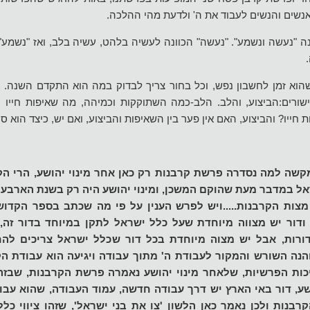
שים והנשים לעבוד את ה' ולדעת מהי ההלכה.
ונה "נעשה ונשמע". "נעשה" הכוונה לעשיה בלהט, עשיה בלב, ואז "נשמע"
הוא זמן לחשבון נפש, וכל בחור צריך לבדוק במה הוא התקדם השנה. 
שורים:הביצוע, והלב. הלב-כמה השתוקקות וכמיהה, מה שאיפות חייו 
 חייו? והביצוע, האם אין פער בין השאיפות והביצוע, ואם יש, כיצד הוא ס
קשה למה נסדרה פרשת קרבנות רק כאן אחר מינוי יהושע, הרי הקר
ל במדבר מעת שהוקם המשכן, ומינוי יהושע היה רק בשנת הארבעים
צות הקרבנות.....ויש לפרש הענין על פי מה שכתב בספר הקדוש
ודור יש מצווה מיוחדת שעל כלל ישראל לתקן במיוחד בדור זה, 
ורות, אבל יש מצוה מיוחדת בכל דור שכלל ישראל צריכים להח
והנה השורש והמקור לעבודת ה' מתוך עבודה ויגיעה הוא עבודת הקר
כות הפרשיות, שלאחר מינוי יהושע נאמרה פרשת הקרבנות, שבזה
ע, דור באי הארץ יש דרך עבודה חדשה, עמוד העבודה, שהוא עבוד
נות ולכן נאמר כאן הלשון 'צו את בני ישראל', שזהו ציווי כלל