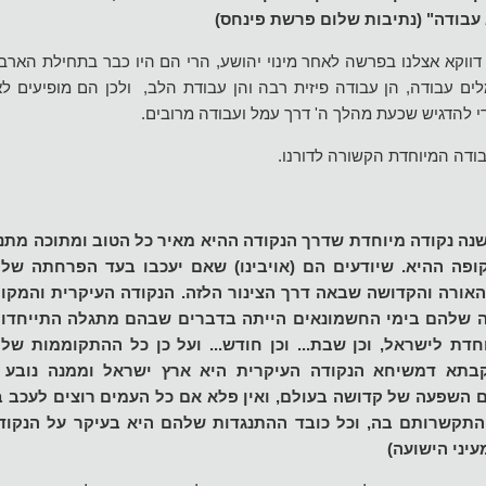
עבודה" (נתיבות שלום פרשת פינחס)
 דווקא אצלנו בפרשה לאחר מינוי יהושע, הרי הם היו כבר בתחילת האר
ם עבודה, הן עבודה פיזית רבה והן עבודת הלב, ולכן הם מופיעים לאח
י להדגיש שכעת מהלך ה' דרך עמל ועבודה מרובים.
ודה המיוחדת הקשורה לדורנו.
נה נקודה מיוחדת שדרך הנקודה ההיא מאיר כל הטוב ומתוכה מתנו
פה ההיא. שיודעים הם (אויבינו) שאם יעכבו בעד הפרחתה של 
האורה והקדושה שבאה דרך הצינור הלזה. הנקודה העיקרית והמקו
ה שלהם בימי החשמונאים הייתה בדברים שבהם מתגלה התייחדו
דת לישראל, וכן שבת... וכן חודש... ועל כן כל ההתקוממות של 
בתא דמשיחא הנקודה העיקרית היא ארץ ישראל וממנה נובע ה
ם השפעה של קדושה בעולם, ואין פלא אם כל העמים רוצים לעכב 
תקשרותם בה, וכל כובד ההתנגדות שלהם היא בעיקר על הנקוד
עיני הישועה)