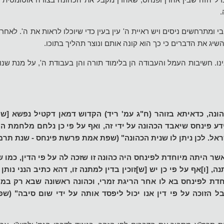
.
ומתרחשים ניסים ויש ראיית ה' עין בעין כדי שיוכלו לראות את ה'. לאחר
שיג את הדברים כי כך הוא קונה אותם ונוצר תהליך בתוכו.
ו. חשיבות העמל והעבודה הן בלימוד תורה והן בעבודת ה', על מנת שנו
ונה, כדאיתא בזוהר (ח"ג עמ' ריד) הקדוש דמאן דקטיל נפשא [שמ
דע פינחס שיאבד הכהונה על ידי זה, ואף על פי כן נלחם מלחמת ה
ראל. לכן ניתן לו שנית הכהונה" (שפת אמת פרשת פינחס - שנת תרמ
אשר היתה מיוחדת לפינחס היה כהונה זו שזכה לה על פי הדין, כמו
[ו]אף על פי כן יש [ש]זוכין בדין למתנה זו, דהא כתיב הנני נותן -
חדת לפינחס בא לו אחר הריגת זמרי, וכהונה ראשונה שבא רק במת
 הזוכה על פי דין אנו יכול ליפסד אותה על ידי שום סיבה" (