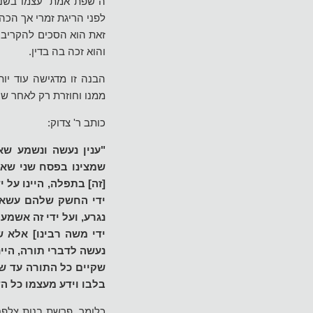
ה"שפת אמת" עצמו בשנת 
לפני הריגת זמרי אך הכה
זאת הוא הסכים להקריב ו
והוא זכה בה בדין.
הבנה זו מדגישה עוד יות
ממנו וחוזרת רק לאחר ש
כותב ר' צדוק:
"ענין נעשה ונשמע שא
שמצינו בפסח שני שאמ
[זה] בתפלה, היינו על 
ידי החשק שלהם עשאו 
נגרע, ועל ידי זה אשמע
ידי משה רבינו] אלא 
נעשה לדברי תורה, היי
שקיים כל התורה עד ש
בלבו וידע מעצמו כל הד
כלומר, פרשת בנות צלפח