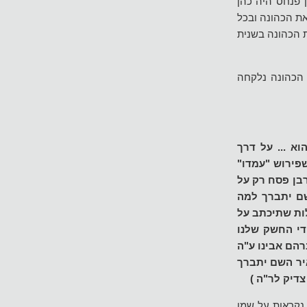
 פנחס היה כהן
את הכהונה ובכל
ת הכהונה בשנית
" הכהונה נלקחה
א ... על דרך
פירוש "עמדו"
רבן פסח רק על
שם יתברך למה
לות שתיכתב על
די החשק שלנו
רהם אבינו ע"ה
יר השם יתברך
צדיק לר"ה )
נקראות על שמן