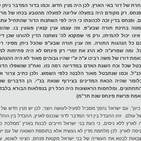
רת של דור באי הארץ. לכן היה מנין חדש. וכמו בדור המדבר ניתן 
 פנחס. רק מקודם היה במעלה עליונה למעלה מהטבע בכחו של מרע"
 ופנחס בדין זכה לכהונתו כי היה לפי השתנות הדור שהתחיל עתה
ה בחינת תורה שבע"פ. וזה עצמו ענין קנאין פוגעין בו. שהוא
אינו יכול להמיתו, ורק מי שמקנא לה' נשתנה הדין להורגו שכן די
 כל הנהגות התורה. וזה ענין תורה שבע"פ שהכל ניתן מסיני רק 
ל. ומה שמרע"ה לא הרג את זמרי רק פינחס לא היה פחיתות ל
באמת דורו של משה רבינו ע"ה ע"י שהיו גבוהים מאוד לא היה ההנה
בטל שכל וכח השגת האדם במדריגה רמה כזו. ואח"כ שנשפלו הדורו
נ"ל. וכמו שנתבטל מאור הלבנה כלפי השמש. ולכן כתיב צרור את 
כלומר שהיה הכאת המדינים בצירוף שנאת בנ"י. הן הדברים ש
תחתונים. ומלחמות הראשונות היה הכל רק בנפלאות הבורא בלבד.
אמת פרשת פינחס שנת תר"מ)
כיוון". עם ישראל נהפך מסביל לפעיל-לעושה ויוצר. לכן יש מנין חדש של
של עולם. זהו ההבדל בין דור המדבר לדור שנכנס לארץ, ההבדל בין הה
ה לארץ ללא ניסים, כי כעת בני ישראל חייבים לבנות בארץ "ממלכת כהנ
יסה לארץ. לכן מלחמת מדין לא נעשית אלא בתוספת השנאה של עם ישר
באות לבטא את העשייה של בני ישראל מקנאת פנחס, הציווי לשנוא, עב