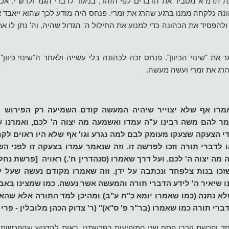
תרמ"א מסביר את הדברים לפי הזהר, בניגוד לדברי הגמ' ולרש"י. אכן
ונה נלקחה ממנו ברגע שהרג את זמרי. פנחס היה מודע לכך שהוא ייאבד 
להפסיד את הכהונה כדי למנוע את החילול ה' הגדול שהיה, וה' נתן לו א
ר את "שינוי הכיוון". פנחס זכה לכהונה בלי עשייה ולאחר ה"שינוי כיוון
הרג את זמרי ועשה מעשה.
מרו אף שלא יצוייר שיהיה המעשה קודם השמיעה רק הפירוש הו
ר להם משה רבינו ע"ה עמדו ואשמעה מה יצוה ה' לכם, ואמרנו ש
ידי הצעקה שצעקו מעומק לבם למה נגרע וגו' אף שלא היו ראוים לק
לדברי תורה וזכו לפרשה זו. וזה שנאמר עמדו בצעקה זו לפני ה
ה מה יצוה ה' לכם. ועל דרך שאמרו (סנהדרין ח'.) ראויה [פרשת נח
שזכו בנות צלפחד ונכתבה על ידן. וזה שאמרו מקודם נעשה שעל י
נו שיאיר ה' לידע הדברי תורה והמעשה אשר נעשה. כמו שמצינו באב
לא נתנה (כמו שאמרו יומא כ"ח ע"ב) ומהיכן למד התורה אלא שהא
ברי תורה כמו שאמרו (בר"ר פ' ס"א)" (ר' צדוק הכהן מלובלין - פרי 
ד ופרשת קרבן פסח שני המופיעות בפרשתנו, באות להדגיש שהפרשות 