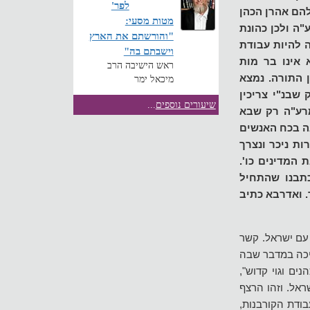
לפר'
להם אהרן הכהן
מטות מסעי:
ה ולכן כהונת
"והורשתם את הארץ
 להיות עבודת
וישבתם בה"
 אינו בר מות
ראש הישיבה הרב
ן התורה. נמצא
מיכאל ימר
שבנ"י צריכין
שיעורים נוספים
...
מרע"ה רק שבא
גה בכח האנשים
ת ניכר ונצרך
המדינים כו'.
כתבנו שהתחיל
 ואדרבא כתיב
 עם ישראל. קשר
ליכה במדבר שבה
ים וגוי קדוש",
אל. וזהו הרצף
ודת הקורבנות,