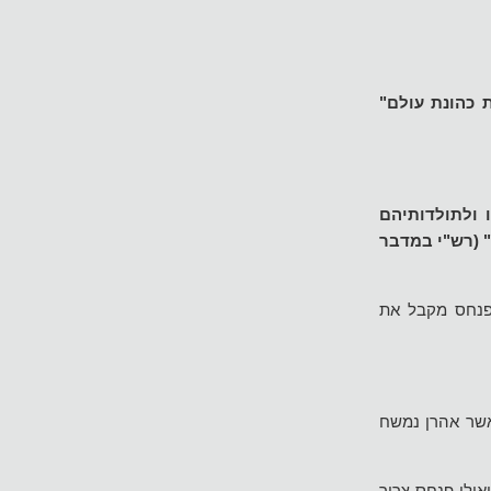
ת כהונת עולם"
 ולתולדותיהם
" (רש"י במדבר
 פנחס מקבל את
אשר אהרן נמשח
ילו פנחס צריך