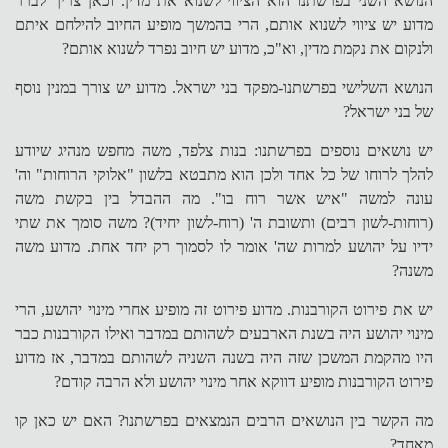
הנושא השני בפרשתנו הוא הציווי לשנוא את מדין. וכאן צריך לברר
מדוע יש ציווי לשנוא אותם, הרי בהמשך מופיע החיוב להילחם איתם
ולנקום את נקמת מדין, וא"כ, מדוע יש חיוב נפרד לשנוא אותם?
הנושא השלישי בפרשתנו-מפקד בני ישראל. מדוע יש צורך במנין נוסף
של בני ישראל?
יש נושאים נוספים בפרשתנו: בנות צלפד, משה מחפש מנהיג שיודע
להלך לרוחו של כל אחד ולכן הוא מתבטא בלשון "אלוקי הרוחות" וה'
עונה למשה "איש אשר רוח בו". מה ההבדל בין בקשת משה
(רוחות-לשון רבים) ותשובת ה' (רוח-לשון יחיד)? משה סומך את שתי
ידיו על יהושע למרות שה' אומר לו לסמוך רק יחד אחת. מדוע משה
משנה?
יש את פירוט הקורבנות. מדוע פירוט זה מופיע אחרי מינוי יהושע, הרי
מינוי יהושע היה בשנת הארבעים לשהותם במדבר ואילו הקורבנות כבר
היו מהקמת המשכן שזה היה בשנה השניה לשהותם במדבר, אז מדוע
פירוט הקורבנות מופיע דווקא אחר מינוי יהושע ולא הרבה קודם?
מה הקשר בין הנושאים הרבים הנמצאים בפרשתנו? האם יש כאן קו
מאחד?