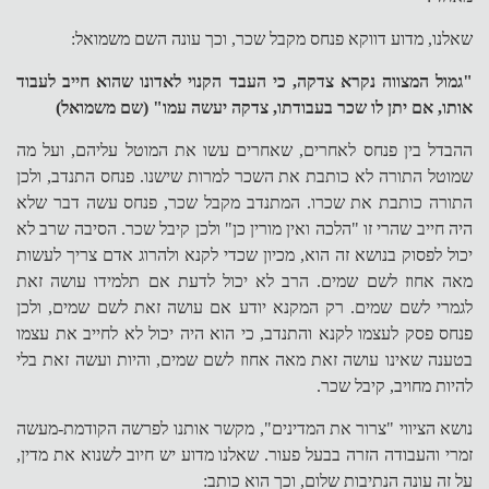
שאלנו, מדוע דווקא פנחס מקבל שכר, וכך עונה השם משמואל:
"גמול המצווה נקרא צדקה, כי העבד הקנוי לאדונו שהוא חייב לעבוד
אותו, אם יתן לו שכר בעבודתו, צדקה יעשה עמו" (שם משמואל)
ההבדל בין פנחס לאחרים, שאחרים עשו את המוטל עליהם, ועל מה
שמוטל התורה לא כותבת את השכר למרות שישנו. פנחס התנדב, ולכן
התורה כותבת את שכרו. המתנדב מקבל שכר, פנחס עשה דבר שלא
היה חייב שהרי זו "הלכה ואין מורין כן" ולכן קיבל שכר. הסיבה שרב לא
יכול לפסוק בנושא זה הוא, מכיון שכדי לקנא ולהרוג אדם צריך לעשות
מאה אחוז לשם שמים. הרב לא יכול לדעת אם תלמידו עושה זאת
לגמרי לשם שמים. רק המקנא יודע אם עושה זאת לשם שמים, ולכן
פנחס פסק לעצמו לקנא והתנדב, כי הוא היה יכול לא לחייב את עצמו
בטענה שאינו עושה זאת מאה אחוז לשם שמים, והיות ועשה זאת בלי
להיות מחויב, קיבל שכר.
נושא הציווי "צרור את המדינים", מקשר אותנו לפרשה הקודמת-מעשה
זמרי והעבודה הזרה בבעל פעור. שאלנו מדוע יש חיוב לשנוא את מדין,
על זה עונה הנתיבות שלום, וכך הוא כותב: