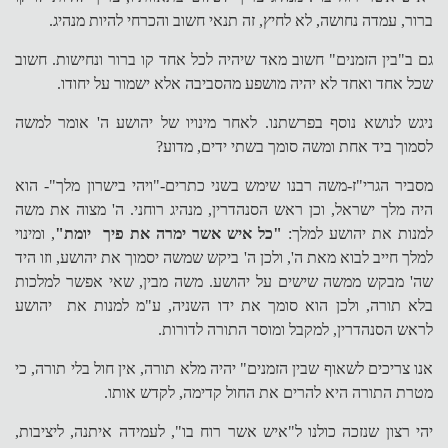
ברור, עמדה נחושה, לא לחיץ, זה תנאי חשוב והכרחי להיות מנהיג.
גם ב"בין הזמנים" חשוב מאד שיהיה לכל אחד קו ברור ונחישות. חשוב
שכל אחד ואחד לא יהיה מושפע מהסביבה אלא ישמור על יחודו.
ניגש לנושא נוסף בפרשתנו. לאחר מינויו של יהושע ה' אומר למשה
לסמוך ביד אחת ומשה סומך בשתי ידים, מדוע?
מסביר הגרי"ז-משה רבנו שימש בשני כתרים-"ויהי בישרון מלך"- הוא
היה מלך ישראל, וכן ראש הסנהדרין, מנהיג רוחני. ה' מצוה את משה
למנות את יהושע למלך:
"כל איש אשר ימרה את פיך יומת"
, ומינוי
למלך חייב לבוא מאת ה', ולכן ה' ביקש שמשה יסמוך את יהושע, וזו היד
שה' מבקש ממשה שישים על יהושע. משה מבין, שאי אפשר למלכות
בלא תורה, ולכן הוא סומך את ידו השניה, ע"מ למנות את יהושע
לראש הסנהדרין, למקבל ומוסר התורה לדורות.
אנו צריכים לשאוף שבין הזמנים" יהיה מלא תורה, אין חול בלי תורה, כי
מטרת התורה היא להרים את החול קדימה, לקדש אותו.
יהי רצון שנזכה כולנו ל"איש אשר רוח בו", לעמידה איתנה, ליציבות,