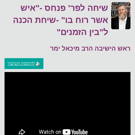
שיחה לפר' פנחס -"איש
אשר רוח בו" -שיחת הכנה
ל"בין הזמנים"
ראש הישיבה הרב מיכאל ימר
להדפסת השיעור