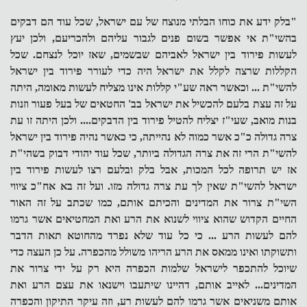
"בלק ידע את כוחו הבלתי מנוצח של עם ישראל, שכל עוד הם דבקים
בהשי"ת אי אפשר בשום פנים לגבור עליהם ולהכריעם, ולכן יעץ
לעשות פירוד בין ישראל לאביהם שבשמים, שאז יוכל לנצחם. שכל
הקללות שרצה לקלל את ישראל היה כדי לעורר פירוד בין ישראל
להשי"ת ... וכאשר ראה שע"י קללות אינו מצליח לעשות מאומה, היתה
על זה עצת בלעם להכשיל את ישראל בב' החטאים של בעל פעור וזנות
בנות מואב, שעי"ז יצליח להטיל פירוד בין הדבקים.... ולכן היתה זו עת
צרה גדולה כ"כ אשר כמוה לא נהייתה, כי כאשר נהיה פירוד בין ישראל
להשי"ת הרי זה את צרה הגדולה ביותר, שכל עוד יהודי דבוק בשהי"ת
אז יש תרופה לכל המכות, אבל בלק ובלעם רצו לעשות פירוד בין
ישראל להשי"ת שאין לך עת צרה גדולה מזו. ועל זה בא אח"כ ציווי
השי"ת צרור את המדינים והכיתם אותם, כמו שכתב על זה האור
החיים הקדוש שהוא ציווי לשנוא את הרע ואת המחטיאים אשר גרמו
להם לעשות הרע ... כי כל עוד שלא נפרד מהחוטא תאות הדבר
ותשוקתו ואינו ממאס את הרע הריהו משולל מהכפרה. על כן העצה כדי
שיוכל להתכפר לישראל שלמות הכפרה היא רק על ידי צרור את
המדינים... לאייב אותם, דהיינו שיתעבו וישנאו את עצם הרע ואת
אותם משניאים אשר גרמו להם לעשות רע, וזה עיקר התיקון והכפרה