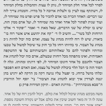
לסדר לכל אחד חלק המיוחד לו, נותן לו עצות ותחבולות בחלק המיוחד
לו, וישתתף עמו לעיין בו ולעלות ארוכה ל כל מדויו. והמנהיג צריך לזה
שני דברים: האחד הכרת בני אדם להכיר כל פרט ופרט מה שמיוחד לו,
ועוד שנית לפתור לכל אחד ואחד מה שמיוחד לו, ועל אדם ממין הזה,
שיש בו יכולת של שני הדברים, שאל מאת ד׳ ואמר "יפקוד ד׳ אלקי
הרוחות לכל בשר".... והשיב לו ד׳ "קח את יהושע איש אשר רוח בו"
ביאורו, שיש לו רוח להיות מנהיג על עצמו, ואדם כזה יכול להיות ג״כ
מנהיג על הצבור. כי בהיותו רוחו כל כך חזק עד שיכול למשול על טבעו
ומדותיו ולפתור להם כל שאלותיהם ותביעותיהם על פי ההשקפה
האמיתית, ואינו מתפתה מכל רוחות שבעולם, אדם כזה יכול להנהיג את
הצבור ולחנכם כל אחד חינוכו המיוחד לו, לפי דרגתו ומהותו. וגלה לו
הסוד הזה כי הכל תלוי ביכולת למשול על עצמו, ואם האדם הוא הפכפך
ובלתי מושל ברוחו, כי יפעול עליו נגיעה דקה מן הדקה לא ירגיש בהן
ינטה לצדדין איך יבוא להנהיג את הציבור" (ר' יוסף יוזל הורוביץ
ה"סבא מנובהרדוק" - מדרגת האדם - תיקון המידות פרק ג)
משה מבקש מנהיג שיכול לכלול את כולם, ויכול להבין רוח של כל אחד.
עונה לו ה' זה מאד חשוב שיבין את כולם אבל יש נקודה חשובה נוספת.
"איש אשר רוח בו". מנהיג צריך לשלוט בתאוותיו, צריך להיות לו קו