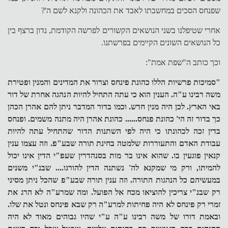
שפנחס הסכים במחשבתו לאבד את הכהונה ולקנא לשם ה'?
אחרי שטיפלנו בשני הנושאים הקשורים לפרשה הקודמת, נדון ברצף בין
כל הנושאים השונים הקיימים בפרשתנו.
וכך כותב ה"שפת אמת":
"סמיכות פרשיות הללו כהונת פינחס וצרור את המדינים והמנין ופטירת
משה רבינו ע"ה. הענין הוא כי עתה התחיל להיות הנהגה אחרת של דור
באי הארץ. לכן היה מנין חדש. וכמו בדור המדבר ניתן להם אהרן הכהן
כך בדור זה הי' כהונת פנחס...... כהונת אהרן היה מתנה משמים. ופנחס
בדין זכה לכהונתו כי היה לפי השתנות הדור שהתחיל עתה להיות
עבודת האדם והתעוררות שלמטה בחינת תורה שבע"פ. וזה עצמו ענין
קנאין פוגעין בו. שהוא אינו בר מות בסנהדרין שעפ"י הדין אינו יכול
להמיתו, ורק מי שמקנא לה' נשתנה הדין להורגו.... שבנ"י משנים
במעשיהם כל הנהגות התורה. וזה ענין תורה שבע"פ שהכל ניתן מסיני
רק שבנ"י צריכין להוציאו מכח אל הפועל. ומה שמרע"ה לא הרג את
זמרי רק פינחס לא היה פחיתות למרע"ה רק שבא פינחס ונטל את שלו.
ובאמת דורו של משה רבינו ע"ה ע"י שהיו גבוהים מאוד לא היה