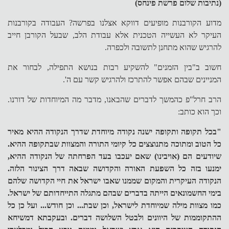
(נתיבות שלום פרשת פינחס)
מדוע הקורבנות מופיעים דווקא אצלנו בפרשה? העבודה בקורבנות
העיקר לא העשייה הטכנית אלא עבודת הלב, שבעל הקורבן חייב
להרגיש שהוא מתחנן לתשובה ולכפרה.
חשוב ב"בין הזמנים" להשקיע רבות בנושא התפילה, לבחור את
המניינים שבהם אפשר להתרכז ולהרגיש קשר עם ה'.
הרב חרל"פ כהמשך לדברים שהבאנו, מדבר מה המיוחדות של דורנו.
וכך הוא כותב:
"בכל תקופה ותקופה ישנה נקודה מיוחדת שדרך הנקודה ההיא מאיר
כל הטוב ומתוכה מתנוצצים כל קיומי התורה והמצוות שבתקופה ההיא.
שיודעים הם (אויבינו) שאם יעכבו בעד הפרחתה של הנקודה ההיא,
ימנעו בזה כל השפעת האורה והקדושה שבאה דרך הצינור הלזה.
הנקודה העיקרית והמקום שממנו שאבו ישראל את חיי הקדושה שלהם
בימי החשמונאים הייתה בדברים שבהם מתגלה התייחדותם של ישראל.
כמו מצוות מילה שמיוחדת לישראל, וכן שבת... וכן חודש... ועל כן כל
ההתקוממות של היוונים ולבטל השלושה דברים. ובעקבתא דמשיחא