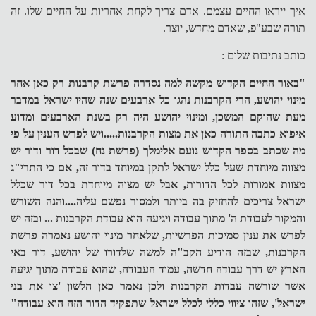
איך ייראו החיים עצמם. אדם צריך לקחת אחריות על החיים שלו. זה
תורה שבע"פ, שאדם מחדש, יוצר.
כותב נתיבות שלום :
"באור החיים הקדוש מקשה למה נסדרה פרשת קרבנות רק כאן אחר
מינוי יהושע, הרי הקרבנות נהגו כל ארבעים שנה שהיו ישראל במדבר
מעת שהוקם המשכן, ומינוי יהושע היה רק בשנת הארבעים ומדוע
איפוא כתבה התורה כאן את מצות הקרבנות.....ויש לפרש הענין על פי
מה שכתב בספר הקדוש נועם אלימלך (פרשת נח) שבכל דור ודור יש
מצווה מיוחדת שעל כלל ישראל לתקן במיוחד בדור זה, אם כי התרי"ג
מצוות אמורות לכל הדורות, אבל יש מצוה מיוחדת בכל דור שכלל
ישראל צריכים להחזיק בה ביותר ולמסור נפשם עליה....והנה השורש
והמקור לעבודת ה' מתוך עבודה ויגיעה הוא עבודת הקרבנות ... ובזה יש
לפרש את ענין סמיכות הפרשיות, שלאחר מינוי יהושע נאמרה פרשת
הקרבנות, שבזה הודיע הקב"ה למשה שלדורו של יהושע, דור באי
הארץ יש דרך עבודה חדשה, עמוד העבודה, שהוא עבודה מתוך יגיעה
אשר שורשה עבדות הקרבנות ולכן נאמר כאן הלשון 'צו את בני
ישראל', שזהו ציווי כללי לכלל ישראל שתפקיד הדור הזה הוא עבודה"