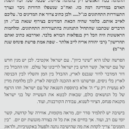
ההנהגה בכח האנשים רק בהנהגה עליונה. שבטל שכל וכח השגת
האדם במדריגה רמה כזו. ואח"כ שנשפלו הדורות ניכר ונצרך
התעוררות התחתונים כנ"ל..... ולכן כתיב צרור את המדינים כו'. עליכם
לאייב אותם. כלומר שהיה הכאת המדינים בצירוף שנאת בנ"י. הן
הדברים שכתבנו שהתחיל התנהגות בהתעוררות התחתונים. ומלחמות
הראשונות היה הכל רק בנפלאות הבורא בלבד. ואדרבא כתיב ואתם
תחרישון" (רבי יהודה אריה לייב אלתר - שפת אמת פרשת פינחס שנת
תר"מ)
הפרשה שלנו היא "שינוי כיוון". עם ישראל אקטיבי. לכן יש מנין חדש
של עם ישראל. קשר חדש בין ישראל לריבונו של עולם. זהו ההבדל בין
דור המדבר לדור שנכנס לארץ, ההבדל בין המן והשליו לבין הכניסה
לארץ בלי ניסים, ופרשתנו היא ההכנה לכניסה לארץ. לכן מלחמת מדין
לא נעשית רק ע"י ה' אלא בתוספת השנאה של עם ישראל. וזהו הרצף
של כל הנושאים כולם, שבאות לבטא את העשייה של בני ישראל
מקנאת פנחס, הציווי לשנוא, עבודת הקורבנות, ועוד.
בישיבה יש לתלמיד סדר יום, מראה מקומות, אווירה של קדושה, קשר
יומי עם רב, ועוד. אך בחיים אין את כל זה בצורה מונגשת יום יום. "בין
הזמנים" צריך לקחת את מה שהישיבה נתנה ולפעול באקטיביות, ולדאוג