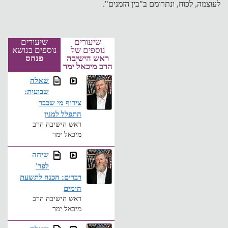
לעוצמה, לכוח, ונתרומם ב"בין הזמנים".
שיעורים
שיעורים
נוספים של
נוספים בנושא
ראש הישיבה
פנחס
הרב מיכאל ימר
שאלה
שבועית:
צירוף מי שכבר
התפלל למנין
ראש הישיבה הרב
מיכאל ימר
שיחה
לפר'
דברים: הכנה לתשעת
הימים
ראש הישיבה הרב
מיכאל ימר