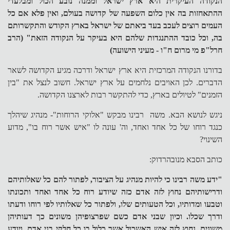
הנקודה העיקרית היא ארץ ישראל וממנה נובע הכול ומבלעדי
ההתאחזות בה אין כלום השפעה של קדושה בעולם, ואין פלא אם כל
העמים רוצים לעכב בעד ביאתם של ישראל בארץ הקודש והתקשרותם
בה, וכל כובד ההתנגדות שלהם היא בעיקר על הנקודה הזאת" (הרב
חרל"פ מי מרום ח"ו - מעיני הישועה)
בדורנו הנקודה המרכזית היא ארץ ישראל ודרכה מגיע הקדושה לשאר
הדברים. לכן האויבים נלחמים על ארץ ישראל. חשוב לנצל את "בין
הזמנים" לטיולים בארץ, כדי להתקשר רבות לארצנו הקדושה.
ניגש לנושא הבא. משה רבינו מבקש "אלוקי הרוחות"- מנהיג שיהלך
כנגד רוחו של כל אחד ואחד, וה' עונה לו "איש אשר רוח בו", מדוע
השינוי?
כותב הסבא מנובהרדוק:
"ידע משה רבינו כי להיות מנהיג על הציבור, לפתור להם כל שאלותיהם
ודרישותיהם נחוץ לזה אדם כזה שיודע רוח כל אחד ואחד ותכונתו
וטבעו ומדותיו, וכל הטעותים שלו, ולפתור כל שאלותיו לפי רוחו ודעתו
ודרך שכלו. וכיון שבני אדם כשם שפרצופיהן משונים כך דעותיהן
משונים, נחוץ לזה איש האשכול אשר כלול בו כל חלקי בני אדם, ויודע