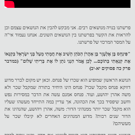
פרשתנו בנויה מנושאים רבים. אני מבקש להבין את הנושאים עצמם וכן
להראות את הקשר בפרשתנו בין הנושאים השונים. אנחנו נעמוד אי"ה
על המסר המרכזי של פרשתנו.
"פִּינְחָס בֶּן אֶלְעָזָר בֶּן אַהֲרֹן הַכֹּהֵן הֵשִׁיב אֶת חֲמָתִי מֵעַל בְּנֵי יִשְׂרָאֵל בְּקַנְאוֹ
אֶת קִנְאָתִי בְּתוֹכָם... לָכֵן אֱמֹר הִנְנִי נֹתֵן לוֹ אֶת בְּרִיתִי שָׁלוֹם" (במדבר
פרק כה פסוקים יא-יב)
הנושא הראשון שמופיע הוא שכרו של פנחס. וכאן יש מקום לברר מדוע
דווקא פנחס מקבל שכר? פנחס הינו היחיד בתורה שמקבל שכר ולא
משה אהרן יהושע, ועוד. פנחס אמנם עשה את הדבר במסירות נפש
וחשב שיפסיד בכך את הכהונה, אך עדיין במה התייחד מעשהו שעליו
הוא מקבל שכר יותר ממנהיגי הדור: משה, אהרן ויהושע, שהנהיגו את
הדור שנים רבות? מדוע המנהיגים האחרים לא קיבלו שכר על
מעשיהם?