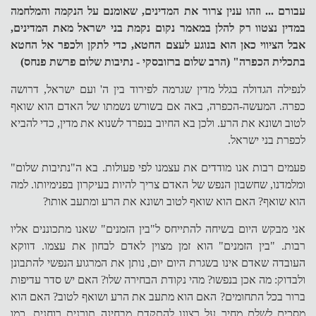
עבורם ... וזהו ענין צרור את המדינים, שאומנם על הנקמה והמלחמה
במדין נצטוו רק להלן במאמר נקום נקמת בני ישראל מאת המדינים,
אבל הציווי כאן הוא בנוגע לעצם החטא, כדי לתקן ולכפר אל החטא
בתכלית הכפרה" (הרב שלום ברזובסקי - נתיבות שלום פרשת פנחס)
לנפילה הגדולה בגלל מדין שגרמה לפירוד בין ה' ועם ישראל, דרושה
כפרה. המעשה-הכפרה, באה אם בשורש נשמתו של האדם הוא שואף
לטוב ושונא את הרע. ולכן בא החיוב בנפרד לשנוא את מדין, כדי להביא
לכפרת בני ישראל.
פעמים רבות אנו מודדים את עצמנו לפי פעולות. בא ה"נתיבות שלום"
ומלמדנו, שחשבון הנפש של האדם צריך להיות בעיקרון בפנימיותו. למה
הוא שואף? האם הוא שואף לטוב ושונא את הרע ומתעב אותו?
אני מבקש היום בשיחה להתייחס ל"בין הזמנים" שאנו מתכוננים אליו
רבות. "בין הזמנים" הוא זמן מצוין לאדם לבחון את עצמו. דווקא
העובדה שאדם אינו בשגרת היום יום, נותן את המרגוע הנפשי להתבונן
ולבדוק: מה אכן בנפשו? מהי נקודת הבחירה שלו? האם יש סדר עדיפות
ברור בכל התחומים? האם הוא מתעב את הרע ושואף לטוב? האם הוא
מסכים לשלם מחיר על רצונו להתקדם מבחינה תורנית רוחנית, כמו