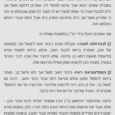
בשבילו ששים רבוא שכר איכא למימר דכי אמרינן דדוקא משל אב
ה"מ לכבודו אבל כדי שלא לצערו יש לו לאבד כל ממון שבעולם אי נמי
כי אמרינן משל אב ה"מ בדאיכא חסרון כיס אבל התם עבורי רווחא
בעלמא הוה.
שני אופנים הועלו בידי הר"ן בתשובת שאלה זו:
1] לכבדו/לא לצערו-
הגבלת חובת כיבוד האב ל'משל אב' (מממונו
של אב), נאמרה ביחס לכבוד האב, אולם, ביחס למצות מורא
(כדוגמת מעשה דמא בן נתינה- שלא להעיר את אביו, דבר הכרוך
בצער), מצווה הבן להוציא ממון אפילו מרכושו שלו.
2] הפסד/מניעת רווח-
כיבוד האב 'משל אב' ולא מ'של בן', נאמר
ביחס להפסד ממון, אולם מניעת רווח עבור כבוד האב, הינה גם
'משל בן'. ועל כן נכון היה להימנע מלהעיר את אביו על אף ההפסד
שנגרם לו- הואיל ומדובר על מניעת רווח בלבד.
נראה, שההסבר הראשון בר"ן הבין שמצות 'מורא' הינה עבור הבן –
שלא יאבד את רגישותו ואת היחס הנכון כלפי הוריו. ולכן במצות מורא
ישנם דינים נפרדים ממצות הכבוד (שהיא עבור האב), ובשונה ממצות