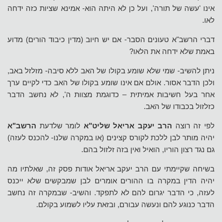
אינו 'עשה של תורה', ועל כן לא היתה הוא- אמינא שציות כזה ידחה
לאו.
דברי הרשב"א טעונים הסבר- אם יש חיוב (מדין כיבוד הורים) מדוע
באמת שלא ידחה את הלאו?
ניתן להשיב- שמי שלא שומע בקולו של האב ללא סיבה- מזלזל באב,
ולכן הדבר אסור. אולם אם אינו שומע בקולו של האב כדי לקיים ערך
אחר בעל חשיבות אמיתית – כדוגמת מצוות ה', לא נחשב הדבר
כזלזול בכבודו של האב.
לפי זה רוצה
הרב יעקב אריאל שליט"א
לומר שלדעת
הרשב"א
יהיה מותר לבן ללכת לקורס קצינים (או במקרה שלנו- להכנס לעזה)
גם נגד רצון הוריו, הואיל ואין בזה זלזול בהם.
בשיחה שקיימתי עם הרב יעקב אריאל אודות פסק זה, שאלתיו מה
יהיה הדין במקרה בו ההורים אומרים לבן שמבקשים שלא ייכנס
לעזה, כי הדבר יגרום להם לא לתפקד. והשיב- שבמקרה זה נחשב
הדבר כנוגע להם ונעשה עבורם, ובזאת עליו לשמוע בקולם.