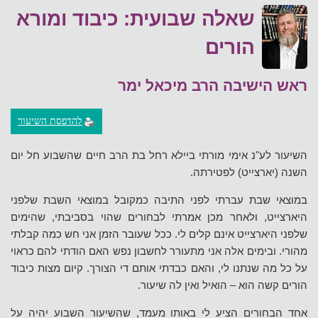
שאלה שבועית: כיבוד ומורא
הורים
ראש הישיבה הרב מיכאל ימר
להדפסת השיעור
השיעור לע"נ אימי מורתי ביילא רחל בת הרב חיים שהשבוע חל יום
השנה (יארצייט) לפטירתה.
במוצאי שבת עברתי לפני התיבה כמקובל במוצאי השבת שלפני
היארצייט, ולאחר מכן אמרתי לבחורים שהוי בסביבתי, שהימים
שלפני היארצייט אינם קלים לי. ככל שעובר הזמן אני חש כמה קבלתי
מהורי. ובימים אלה אני מתעורר לחשבון נפש האם הודתי להם כראוי
על כל מה שנתנו לי, והאם כבדתי אותם די הצורך. קיום מצות כיבוד
הורים קשה הוא – הואיל ואין לה שיעור.
אחד הבחורים הציע לי באותו מעמד, שהשיעור השבוע יהיה על