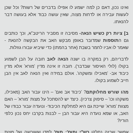
ואינו נכון, דאם כן למה ישמע לו אפילו בדברים של רשות? וכל שכן
לעשות עבירה או לדחות מצוה, שאין עושה כבוד אלא בעושה דבר
להנאתו.
ב] ציות רק כשיש הנאה-
מסיבה זו מסביר הריטב"א, וכך כותבים
גם ה
תוספות
שמדובר באופן מבקש האב את הבקשה להנאת -
שאמר לו אביו לחמר בשבת (אחר בהמתו) כדי שיביא עבורו גוזלות.
לדבריהם, רק במקרה בו ישנה
הנאה לאב
חובה על הבן לשמוע
בקולו (לולי האיסור שבדבר). חובה זו אינה מדין 'מורא' אלא מדין
כיבוד אב- 'מאכילו ומשקהו'. אולם במידה ואין הנאה לאב אין הבן
חייב לשמוע בקולו.
מהו שורש מחלוקתם
? 'כיבוד אב ואם' – הינו עבור האב (מאכילו,
משקהו וכו' – סיפוק צרכיו). כיצד יש להסתכל על מצות 'מורא' – האם
מצוות 'מורא' שייכת גם היא למחלקת הכיבוד- ונועדה עבור כבודו של
האב, או שמא נועדה היא עבור הבן – לבנות בקרבו יחס נכון כלפי
הוריו?
אפשר שבזה נחלקו
רש"י ותוס': תוס'
למדו ששורשה של מצות