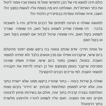
כולם חיכו למוצא פיו של הבן החמישי שעל פי צוואת אביו אמור ליטול
את כתר האדמו"רות, ושאלתנו היא מה באמת עליו לעשות במצב זה?
חשבו, איזה שאלות עומדות בבסיס דיון הלכתי זה?
למעשה שאלה זו הגיעה לפתחם של רבנים גדולים, והיו ג' תשובות
בדבר: היו שאמרו שחייב לשמוע בקול האב, היו שאמרו שצריך
לשמוע בקול האם, והיו שאמרו שיכול לבחור אם לשמוע בקול האב
או בקול האם.
על אותה הדרך- אדם שכתב צוואה בה ביקש שאם ייפטר מהעולם
ביום שישי, שיקברוהו אפילו עם מנין אנשים בלבד ולא ימתינו למוצאי
השבת. בפועל, כשאכן נפטר ביום שישי, אמרה אשתו שאינה
מסכימה שייקבר באופן מצומצם ועל כן רצתה לדחות את הקבורה
למוצאי השבת. למי צריכים הבנים להקשיב?
שאלה ג] שירות בעזה – בחור שהוריו ביקשו ממנו שלא יישרת בתוך
עזה, אלא יסייע למאמץ המלחמתי מבחוץ. יש 'הידור' בקיום מצות
המלחמה בצורה קרבית בתוך עזה, אולם גם בשירותו מחוץ לרצועה
מקיים הוא את המצוה. האם עליו לשמוע להוריו ולהימנע מלשרת
בתוך הרצועה?