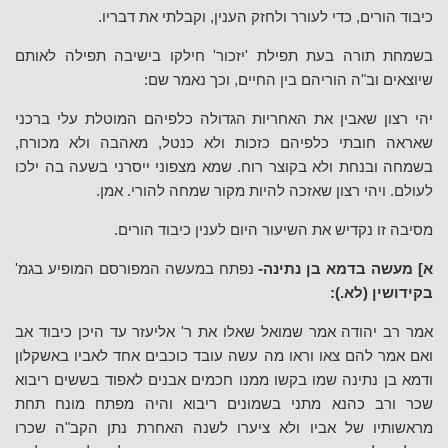
כיבוד הורים, כדי לעורר ולחזק הענין, וקבלתי את דבריו.
בשמחת תורה בעת תפילת 'יזכור' חילקו בישיבה תפילה לאותם
שיוצאים וב"ה הוריהם בין החיים, וכך נאמר שם:
יהי רצון שאבין את האחריות הגדולה כלפיהם המוטלת עלי ברכני
שאראה חובתי כלפיהם כזכות ולא כנטל, מאהבה ולא מכורח,
בשמחה ובנחת ולא בקוצר רוח. שמא מצפוני ייסרני בשעה בה ילכו
לעולם. ויהי רצון שאזכה להיות מקור שמחה להורי. אמן.
מסיבה זו נקדיש את השיעור היום לענין כיבוד הורים.
א] מעשה בדמא בן נתינה-
נפתח במעשה המפורסם המופיע בגמ'
בקידושין (לא.):
אמר רב יהודה אמר שמואל שאלו את ר' אליעזר עד היכן כיבוד אב
ואם אמר להם צאו וראו מה עשה עובד כוכבים אחד לאביו באשקלון
ודמא בן נתינה שמו בקשו ממנו חכמים אבנים לאפוד בששים ריבוא
שכר ורב כהנא מתני בשמונים ריבוא והיה מפתח מונח תחת
מראשותיו של אביו ולא ציערו לשנה האחרת נתן הקב"ה שכרו