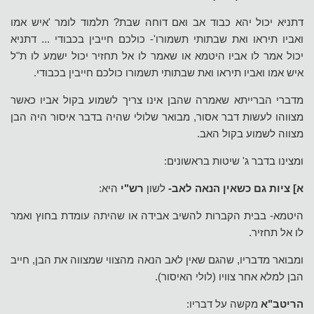
דתניא יכול יהא כבוד אב ואם דוחה שבת? תלמוד לומר 'איש אמו
ואביו תיראו ואת שבתותי תשמורו'- כולכם חייבין בכבודי ... דתניא
יכול אמר לו אביו היטמא או שאמר לו אל תחזיר יכול ישמע לו ת"ל
איש אמו ואביו תיראו ואת שבתותי תשמורו כולכם חייבין בכבודי.
מדברי הברייתא שאמרה שהבן אינו צריך לשמוע בקול אביו כאשר
מצווהו לעשות דבר אסור, מבואר שלולי שהיה בדבר איסור היה הבן
מצווה לשמוע בקול האב.
ומצינו בדבר ג' שיטות בראשונים:
א] ציות גם כשאין הנאה לאב-
לשון
רש"י
היא:
היטמא- בבית הקברות להשיב אבידה או שהיתה עומדת בחוץ ואמר
לו אל תחזיר.
ומבואר מדבריו, שהגם שאין לאב הנאה מהצווי שמצווה את הבן, חייב
הבן למלא אחר צוויו (לולי האיסור).
הריטב"א
מקשה על דבריו: