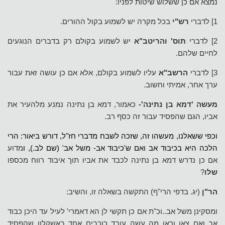
נמצא אם כן ששלוש שיטות לפניו:
1] לדברי
רש"י
בכל מקרה יש לשמוע בקול ההורים.
2] לדברי
תוס' והריטב"א
יש לשמוע בקולם רק בדברים הנוגעים
לחיים שלהם.
3] לדברי
הרשב"א
עליו לשמוע בקולם, אלא אם כן עושה זאת עבור
ערך אחר, אמיתי וחשוב.
מעשה 'דמא בן נתינה'-
כאמור, דמא בן נתינה נמנע מלהעיר את
אביו, הגם שהפסיד עבור זה כסף רב.
וכפי ששאלנו, מעשהו זה, שזכה לשבח מדברי חז"ל, דורש ביאור: הרי
הלכה היא בכיבוד אב ואם ש'כיבוד אב- משל אב' (שם לב.), ו
מדוע
אם כן נדרש דמא בן נתינה לכבד את אביו תוך איבוד רווח מכספו
שלו
?
הר"ן
(יג. בדפי הרי"ף) התקשה בשאלה זו, והשיב:
ומסקינן משל אב..וכ"ת אם כן תקשי לן הא דאמרי' לעיל עד היכן כבוד
אב ואם צאו וראו מה עשה עובד כוכבים אחד באשקלון שהפסיד