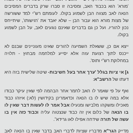
'מורא' הוא בכבוד האב, ומסיבה זו סברו שרק בדברים המסיבים
הנאה לאב מצווה הבן לשמוע בקולו. לעומתם רש"י למד ששורשה
של מצות מורא הוא עבור הבן – שלא יאבד את 'רגישותו', שיתייחס
נכון להוריו. ועל כן גם בדברים שאינם נוגעים לאב, על הבן לשמוע
בקולו.
ייצא אם כן, ששאלת השמיעה להורים שאינו מעוניינים שבנם לא
ייכנס לתוך רצועת עזה אלא יסייע למלחמה מבחוץ - תלויה
במחלוקת רש"י ותוס'.
ג]
אי ציות בגלל 'ערך אחר בעל חשיבות-
שיטה שלישית בזה היא
דעתו של
הרשב"א
:
ואף על פי שאמר לו האב לחמר אחר הבהמה לפי שאין עיקר כבודו
אלא במה שיש לו בו הנאה וכדאמרינן בקידושין (לא:) איזהו כבוד
מאכילו ומשקהו מלבישו ומנעילו
אבל אמר לו לעשות דבר שאין לו
בו הנאה
של כלום אין זה כבוד שנצטוה עליה
וכבוד כזה אין בו
עשה של תורה
שידחה אפילו לאו גרידא".
מדייק
הגר"א
מדבריו שציות לדברי האב בדבר שאין בו הנאה לאב