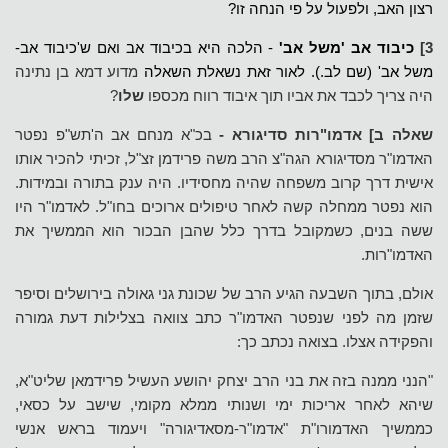
רצון האב, ולפעול על פי הנחה זו?
3]
כיבוד אב 'משל אב'
- הלכה היא בכיבוד אב ואם ש'כיבוד אב-
משל אב' (שם לב.). לאור זאת נשאלת השאלה
מדוע דמא בן נתינה
היה צריך לכבד את אביו תוך איבוד רווח מכספו
שלו
?
שאלה ב] אדמו"רות סדיגורא -
בכ"א מנחם אב ה'תש"פ נפטר
האדמו"ר מסדיגורא הגה"צ הרב משה פרידמן זצ"ל, זכיתי להכיר אותו
אישית דרך קרוב משפחה שהיה מחסידיו. היה ענק בתורה ובמידות.
הוא נפטר ממחלה קשה לאחר טיפולים ארוכים בחו"ל. לאדמו"ר היו
ששה בנים, כשמקובל בדרך כלל שהבן הבכור הוא הממשיך את
האדמו"רות.
אולם, בתוך השבעה הגיע הרב של שכונת גני גאולה בירושלים וסיפר
שזמן מה לפני שנפטר האדמו"ר כתב צוואה בצלילות דעת גמורה
והפקידה אצלו. בצואה נכתב כך:
"הנני ממנה בזה את בני הרב יצחק יהושע העשיל פרידמאן שליט"א,
שיהא לאחר אריכות ימי ושנותי ממלא מקומי, שישב על כסאי,
כממשיך האדמורו"ת "אדמו"ר-מסאדיגורה" ויעמוד בראש אנשי