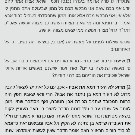
שנולדה לו פרה אדומה בעדרו נכנסו חכמי ישראל אצלו אמר להם
יודע אני בכם שאם אני מבקש מכם כל ממון שבעולם אתם נותנין לי
אלא אין אני מבקש מכם אלא אותו ממון שהפסדתי בשביל כבוד אבא
ואמר רבי חנינא ומה מי שאינו מצווה ועושה כך מצווה ועושה עאכו"כ
דאר"ח גדול מצווה ועושה ממי שאינו מצווה ועושה.
שלוש שאלות לפנינו על מעשה זה (אם כי, בשיעור זה נשיב רק על
האחרונה):
1] שיעור כיבוד אב בגוי -
מדוע מודדים אנו את מצות כיבוד אב על
פי מעשה שנעשה בגויים? זאת ועוד שישנם מעשים אודות גדולי
ישראל שכיבדו את הוריהם בצורה ייחודית?
2]
מדוע לא העיר דמא את אביו -
אכן, עם כל זאת יש לשאול להבין
מדוע לא העיר דמא בן ניתנה את אביו? הרי ודאי שאביו חפץ היה
ברווח המכובד שתניב מכירת אבן הטובה, ואף מסתבר שהיו מוכן
לוותר על שנתו עבור זה? דומה הדבר למצב בו האב מעוניין לקום
בשעה מסוימת וכדו' שודאי מותר להעירו, ואם כן מדוע משבחים חז"ל
את העובדה שדמא בן נתינה לא הקיץ אל אביו ומביאים זאת כדוגמא
לכיבוד הורים הראוי? האם אומר הדבר שאין לעשות 'אומדנא' שזהו