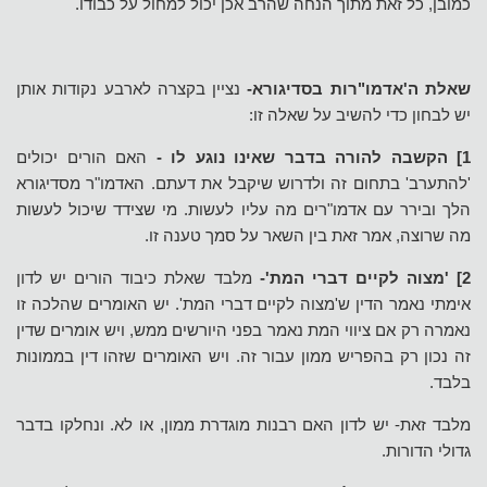
כמובן, כל זאת מתוך הנחה שהרב אכן יכול למחול על כבודו.
שאלת ה'אדמו"רות בסדיגורא-
נציין בקצרה לארבע נקודות אותן
יש לבחון כדי להשיב על שאלה זו:
1] הקשבה להורה בדבר שאינו נוגע לו -
האם הורים יכולים
'להתערב' בתחום זה ולדרוש שיקבל את דעתם. האדמו"ר מסדיגורא
הלך ובירר עם אדמו"רים מה עליו לעשות. מי שצידד שיכול לעשות
מה שרוצה, אמר זאת בין השאר על סמך טענה זו.
2] 'מצוה לקיים דברי המת'-
מלבד שאלת כיבוד הורים יש לדון
אימתי נאמר הדין ש'מצוה לקיים דברי המת'. יש האומרים שהלכה זו
נאמרה רק אם ציווי המת נאמר בפני היורשים ממש, ויש אומרים שדין
זה נכון רק בהפריש ממון עבור זה. ויש האומרים שזהו דין בממונות
בלבד.
מלבד זאת- יש לדון האם רבנות מוגדרת ממון, או לא. ונחלקו בדבר
גדולי הדורות.