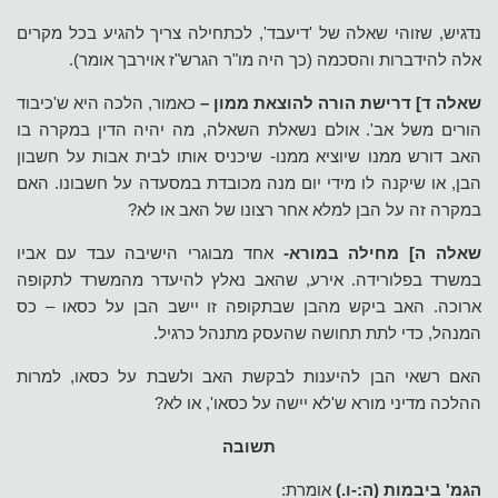
נדגיש, שזוהי שאלה של 'דיעבד', לכתחילה צריך להגיע בכל מקרים
אלה להידברות והסכמה (כך היה מו"ר הגרש"ז אוירבך אומר).
שאלה ד] דרישת הורה להוצאת ממון –
כאמור, הלכה היא ש'כיבוד
הורים משל אב'. אולם נשאלת השאלה, מה יהיה הדין במקרה בו
האב דורש ממנו שיוציא ממנו- שיכניס אותו לבית אבות על חשבון
הבן, או שיקנה לו מידי יום מנה מכובדת במסעדה על חשבונו. האם
במקרה זה על הבן למלא אחר רצונו של האב או לא?
שאלה ה] מחילה במורא-
אחד מבוגרי הישיבה עבד עם אביו
במשרד בפלורידה. אירע, שהאב נאלץ להיעדר מהמשרד לתקופה
ארוכה. האב ביקש מהבן שבתקופה זו יישב הבן על כסאו – כס
המנהל, כדי לתת תחושה שהעסק מתנהל כרגיל.
האם רשאי הבן להיענות לבקשת האב ולשבת על כסאו, למרות
ההלכה מדיני מורא ש'לא יישה על כסאו', או לא?
תשובה
הגמ' ביבמות (ה:-ו.)
אומרת: