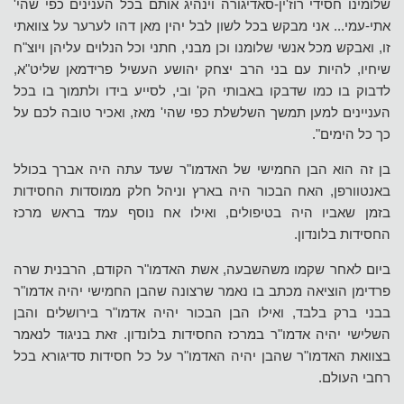
שלומינו חסידי רוז'ין-סאדיגורה וינהיג אותם בכל הענינים כפי שהי'
אתי-עמי... אני מבקש בכל לשון לבל יהין מאן דהו לערער על צוואתי
זו, ואבקש מכל אנשי שלומנו וכן מבני, חתני וכל הנלוים עליהן ויוצ"ח
שיחיו, להיות עם בני הרב יצחק יהושע העשיל פרידמאן שליט"א,
לדבוק בו כמו שדבקו באבותי הק' ובי, לסייע בידו ולתמוך בו בכל
העניינים למען תמשך השלשלת כפי שהי' מאז, ואכיר טובה לכם על
כך כל הימים".
בן זה הוא הבן החמישי של האדמו"ר שעד עתה היה אברך בכולל
באנטוורפן, האח הבכור היה בארץ וניהל חלק ממוסדות החסידות
בזמן שאביו היה בטיפולים, ואילו אח נוסף עמד בראש מרכז
החסידות בלונדון.
ביום לאחר שקמו משהשבעה, אשת האדמו"ר הקודם, הרבנית שרה
פרדימן הוציאה מכתב בו נאמר שרצונה שהבן החמישי יהיה אדמו"ר
בבני ברק בלבד, ואילו הבן הבכור יהיה אדמו"ר בירושלים והבן
השלישי יהיה אדמו"ר במרכז החסידות בלונדון. זאת בניגוד לנאמר
בצוואת האדמו"ר שהבן יהיה האדמו"ר על כל חסידות סדיגורא בכל
רחבי העולם.