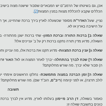
אכן, גם בשיטתו של הרמב"ם יש המבארים שסבור שישנה מצוה בישיב
[2]
הכללים שקבע להכללת מצוות במנין המצוות
.
נציין, שעל
האדר"ת
מסופר שכשעלה לארץ בירך ברכת שהחיינו, אך ה
על הישיבה בארץ או לא.
שאלה ב] ברכות התורה וברכת המזון-
שתי ברכות ישנן מהתורה- בר
השאלה, מדוע מדין תורה נתקנו ברכות רק על ב' עניינים אלו?
שאלה ג] ענין ברכת המצוות-
מדוע תקנו את ברכות אלו, מה עניינן ותכ
שאלה ד] שכח לברך בהתחלה-
יברך לאחר המצוה או לא?
האור זרו
ה) סבור שלא יברך. מה שורש מחלוקתם?
שאלה ה] זמן הברכה במצוה מתמשכת-
נחלקו הראשונים אימתי יש
לולב תרצה), או לפני קיומה (
ריב"ם,
הוב"ד שם). מה שורש מחלוקתם?
תשובה
כאמור בשאלה,
דן הרב מיימון
בעלותו לארץ, מדוע אין לברך ברכת 
כוונים בתשובת שאלה זו: