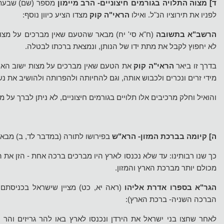
ד] מצוה התלויה בגורמים חיצוניים- הרב מיימון
מספר (שם) שבעת
לפניו את תירוציו הנ"ל. ואילו
הראי"ה קוק
מצדו הציע כיוון נוסף:
הרשב"א בתשובה
(ח"א סי' יח) מבאר שהטעם שאין מברכים על מצוות
לא יחפוץ לקבל את מתת ידו של הנותן, ונמצאת ברכתו לבטלה.
בדרך זו ביאר
הראי"ה קוק
את הטעם שאין מברכים על מצות ישוב הארץ
מידי זרים ונכרים ולכבוש אותה, וגם להחיותה ולהפרותה ולהושיב את נ
והואיל וחלק מרכיבים אלו תלויים בגורמים חיצוניים, לא ניתן לברך על מצ
ה] קיומה בברכת המזון-
הרא"ש
בפירושו לתורה (במדבר לד, ב) מבא
כך שנו רבותינו: עד שלא נכנסו לארץ היו מברכים ברכה אחת - הזן את 
מכולם יותר מברכת הארץ והמזון.
הגר"א בספרו אדרת אליהו
(ראה יא, כט) מציין שישראל בכניסתם ל
הברכה השניה- ברכת הארץ):
לאחר שחצו בני ישראל את הירדן ונכנסו לארץ באו להר גריזים והר ע