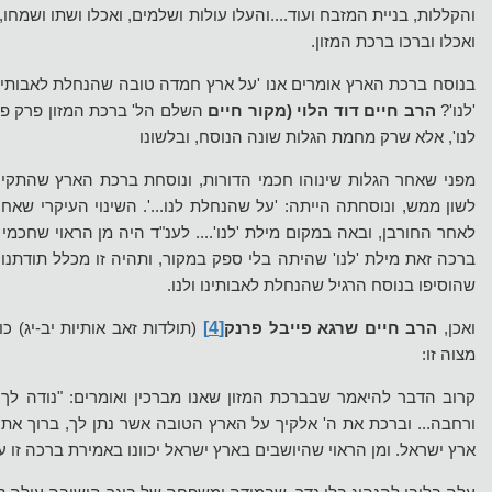
והקללות, בניית המזבח ועוד....והעלו עולות ושלמים, ואכלו ושתו ושמחו,
ואכלו וברכו ברכת המזון.
בנוסח ברכת הארץ אומרים אנו 'על ארץ חמדה טובה שהנחלת לאבותינו'
'לנו'?
הרב חיים דוד הלוי (מקור חיים
השלם הל' ברכת המזון פרק פא
לנו', אלא שרק מחמת הגלות שונה הנוסח, ובלשונו
מפני שאחר הגלות שינוהו חכמי הדורות, ונוסחת ברכת הארץ שהתקין 
לשון ממש, ונוסחתה הייתה: 'על שהנחלת לנו...'. השינוי העיקרי שאחר
לאחר החורבן, ובאה במקום מילת 'לנו'.... לענ"ד היה מן הראוי שחכמי
ברכה זאת מילת 'לנו' שהיתה בלי ספק במקור, ותהיה זו מכלל תודתנו 
שהוסיפו בנוסח הרגיל שהנחלת לאבותינו ולנו.
[4]
ואכן,
הרב חיים שרגא פייבל פרנק
(תולדות זאב אותיות יב-יג) כ
מצוה זו:
קרוב הדבר להיאמר שבברכת המזון שאנו מברכין ואומרים: "נודה לך
ורחבה... וברכת את ה' אלקיך על הארץ הטובה אשר נתן לך, ברוך אתה
ארץ ישראל. ומן הראוי שהיושבים בארץ ישראל יכוונו באמירת ברכה זו ע