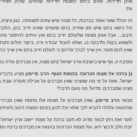
ואינן תדירות. אולם ביחס למצוות תדירות שהחיוב שלהן תמידי,
עת
זה הכלל שאני אומר בברכות, כל מצוה שיש עִתִּים למצוותה, כגון ציצִּית, 
וכל כיוצא בהם שיש זמן שחייב בהם ופעמים שאינו חייב בהן, הלכ
חיבוב... אבל אותן מצוות שלעולם חייב בהם ואין עיתים להיפטר מהם,
ולשמוע בקולו ולדבקה בו, ושלא לעבוד עבודה זרה, ביקור חולים ותנחומי
שאין להם פטור, אין שייך לברך עליהם כי לעולם חייב בהם ואין שייך בה
מסיבה זו, אף שיש בישיבת ארץ ישראל קיום מצוה, אין מברכים עליה בר
ג] ברכה על מצוה הכרוכה בהנאת הגוף-
הרב מיימון
מציע בדבריו 
ישראל. וזאת על פי מה שמצינו שאין מברכים על אכילת סעודה שבת בר
מצינו שמברכים. מדוע? מה טעם הדבר?
מבאר
הרב מיימון
, שאין מברכים על מצוות אלו מחמת שאין מברכים
שההנאה עלולה להביא לכך שלא יוכל לכוון בקיום המצוה היטב ולעיתי
לאור זאת ניתן לבאר מדוע לא תקנו ברכת על מצות יישוב ארץ ישראל
'זבת חלב ודבש' היא, ועל מצוות הכרוכות בהנאה אין מברכים ברכת המצ