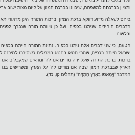
עלה בליבי להנהיג בלי נדר, שבמידה ומשפחה של בוגר הישיבה עולה 
ותציין בברכתה למשפחה, שיכוונו בברכת המזון על קיום מצות ישוב ארץ
ביחס לשאלה מדוע דווקא ברכת המזון וברכות התורה הינן מדאורייתא
הדברים היחידים שניתנו בכפיה, ועל כן ציוותה תורה שנברך לפני
ובלשונו:
הטעם, כי שני דברים אלה ניתנו בכפיה. נתינת התורה הייתה בכפיה 
ישראל הייתה בכפיה, שהרי חטאו בחטא המרגלים כשסירבו להיכנס לאר
ברכות, ברכת התורה שעל ידה מודים אנו לה' ומראים שמקבלים אנו 
הארץ שבברכת המזון שבה אנו מודים לה' על הארץ ומשרישים בנו 
המדבר "וַיִּמְאֲסוּ בְּאֶרֶץ חֶמְדָּה" (תהלים קו, כד).