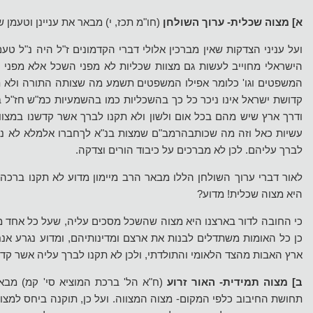
א] מצוה שכלית- ערוך השולחן
(חו"מ תכז, י) מבאר את עניינן וטעמן 
ועל עניני הצדקות שאין מברכין אלולי דברי הקדמונים ז"ל היה נ"ל ט
הישראלי מחוייב לעשות גם מצוות שכליות לא מפני השכל אלא מפני צ
המשפטים וגו' כלומר אפילו המשפטים תשמע מה שצותה התורה ולא 
קדושת ישראל אינו ניכר כל כך בהשכליות כמו בהשמעיות כמ"ש חז"ל בי
ודרך ארץ שיש מהם בכל אום ולשון ולא תקנו לברך אשר קדשנו במצוו
עשיות כאל וזה מה שכותבהרמב"ם שמצות בנ"א לךחברו אלמלא לא ניתנה
לברך עליהם. לכן לא מברכים על כיבוד הורים וצדקה.
לאור דברי ערוך השולחן הללו מבאר הרב מיימון מדוע לא תקנו ברכה 
היא מצוה שכלית! מדוע?
כי החובה לדור בארצנו היא מצוה שהשכל מסכים עליה, שעל כל אחד 
כן כל האומות משתדלים לבנות את ארצם ומדינותיהם, ומדוע נגרע אנח
ארץ האבות מהצד הלאומי והתולדתי, ולכן לא תקנו לברך עליה אשר קדשנ
ב] מצוה תמידית-
האור זרוע
(ח"א הל' ברכת המוציא סי' קמ) מבאר
תחושת החיבוב כלפי המקום- מצוה המצווה. ועל כן, תוקנה ביחס למצות