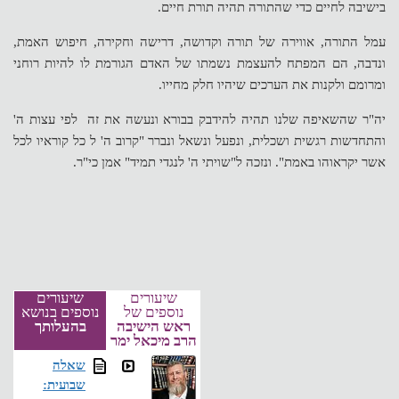
בישיבה לחיים כדי שהתורה תהיה תורת חיים.
עמל התורה, אווירה של תורה וקדושה, דרישה וחקירה, חיפוש האמת,
ונדבה, הם המפתח להעצמת נשמתו של האדם הגורמת לו להיות רוחני
ומרומם ולקנות את הערכים שיהיו חלק מחייו.
יה"ר שהשאיפה שלנו תהיה להידבק בבורא ונעשה את זה לפי עצות ה'
והתחדשות רגשית ושכלית, ונפעל ונשאל ונברר "קרוב ה' ל כל קוראיו לכל
אשר יקראוהו באמת". ונזכה ל"שויתי ה' לנגדי תמיד" אמן כי"ר.
שיעורים
שיעורים
נוספים של
נוספים בנושא
ראש הישיבה
בהעלותך
הרב מיכאל ימר
שאלה
שבועית: