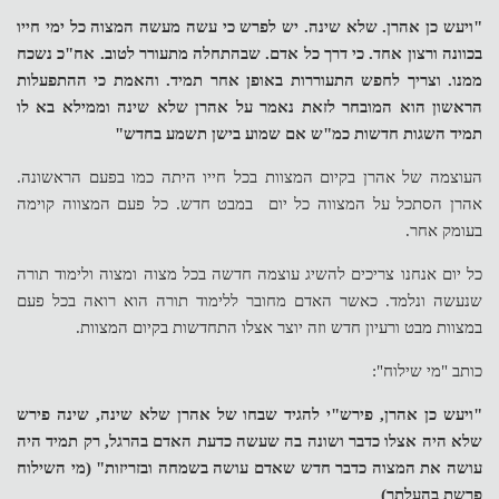
"ויעש כן אהרן. שלא שינה. יש לפרש כי עשה מעשה המצוה כל ימי חייו
בכוונה ורצון אחד. כי דרך כל אדם. שבהתחלה מתעורר לטוב. אח"כ נשכח
ממנו. וצריך לחפש התעוררות באופן אחר תמיד. והאמת כי ההתפעלות
הראשון הוא המובחר לזאת נאמר על אהרן שלא שינה וממילא בא לו
תמיד השגות חדשות כמ"ש אם שמוע בישן תשמע בחדש"
העוצמה של אהרן בקיום המצוות בכל חייו היתה כמו בפעם הראשונה.
אהרן הסתכל על המצווה כל יום במבט חדש. כל פעם המצווה קוימה
בעומק אחר.
כל יום אנחנו צריכים להשיג עוצמה חדשה בכל מצוה ומצוה ולימוד תורה
שנעשה ונלמד. כאשר האדם מחובר ללימוד תורה הוא רואה בכל פעם
במצוות מבט ורעיון חדש וזה יוצר אצלו התחדשות בקיום המצוות.
כותב "מי שילוח":
"ויעש כן אהרן, פירש"י להגיד שבחו של אהרן שלא שינה, שינה פירש
שלא היה אצלו כדבר ושונה בה שעשה כדעת האדם בהרגל, רק תמיד היה
עושה את המצוה כדבר חדש שאדם עושה בשמחה ובזריזות" (מי השילוח
פרשת בהעלתך)