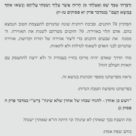
וְדִבַּרְתִּי עִמְּךָ שָׁם וְאָצַלְתִּי מִן הָרוּחַ אֲשֶׁר עָלֶיךָ וְשַׂמְתִּי עֲלֵיהֶם וְנָשְׂאוּ אִתְּךָ
בְּמַשָּׂא הָעָם" (במדבר פרק יא פסוקים טז-יז)
הפתרון 70 הזקנים. סביבה רוחנית שונה שתגרום להעצמת הטוב הנמצא
בהם. אדם תלוי באווירה. 70 הזקנים מטרתם לשנות את האווירה. ה'
ממנה את שבעים הזקנים כדי ליצור אווירה של תורה וקדושה, אווירה
שתגרום לבני האדם לשאוף לגדלות ולא לתאוות.
מהי הדרך שאדם יהיה מרוכז בחייו בעבודת ה' ולא ירצה להתעסק עם
תאוות העולם הזה?
נראה מפרשתנו מספר הכוונות בנושא זה.
בפרשתנו מופיעה הטבת הנרות:
"ויעש כן אהרן - להגיד שבחו של אהרן שלא שינה" (רש"י במדבר פרק ח
פסוק ג)
מה השבח בכך שאהרן לא שינה? וכי היתה הו"א שאהרן ישנה?
כותב שפת אמת: