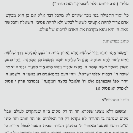
עליו" (הרב ירוחם הלוי ליבוביץ-"דעת תורה")
כל יסוד התפילה בנוי מכך שאדם לא מקבל דבר אלא אם כן הוא מבקש.
אדם צריך להיות אקטיבי לשאול לבקש ולא להיות פסיבי. השאלה והבקשה
מאת ה' היא גופא מקרבת את האדם לריבונו של עולם.
כתוב בפרשתנו:
"וַיִּסְעוּ מֵהַר יְהוָה דֶּרֶךְ שְׁלֹשֶׁת יָמִים וַאֲרוֹן בְּרִית ה' נֹסֵעַ לִפְנֵיהֶם דֶּרֶךְ שְׁלֹשֶׁת
יָמִים לָתוּר לָהֶם מְנוּחָה. וַעֲנַן ה' עֲלֵיהֶם יוֹמָם בְּנָסְעָם מִן הַמַּחֲנֶה. וַיְהִי בִּנְסֹעַ
הָאָרֹן וַיֹּאמֶר מֹשֶׁה קוּמָה ה' וְיָפֻצוּ אֹיְבֶיךָ וְיָנֻסוּ מְשַׂנְאֶיךָ מִפָּנֶיךָ. וּבְנֻחֹה יֹאמַר
שׁוּבָה ה' רִבְבוֹת אַלְפֵי יִשְׂרָאֵל. וַיְהִי הָעָם כְּמִתְאֹנְנִים רַע בְּאָזְנֵי ה' וַיִּשְׁמַע ה'
וַיִּחַר אַפּוֹ וַתִּבְעַרבָּם אֵשׁ ה' וַתֹּאכַל בִּקְצֵה הַמַּחֲנֶה" (במדבר פרק י פסוק
לג-פרק יא פסוק א)
כותב המהרש"א:
"ומשום דלא מצינו שנקרא הר ה' רק מקום ב"ה שנתקדש לעולם אבל
מקום שנתנה בו התורה לא נקרא רק הר האלהים או הר חורב והר סיני
וע"כ דרשו שנסעו מאחרי ה' כתינוק הבורח מבית הספר לבטל מד"ת כי
מנסיעתם מהר סיני שהיה בית המדרש שלהם נעשו בתי כנסיות של ע"ה