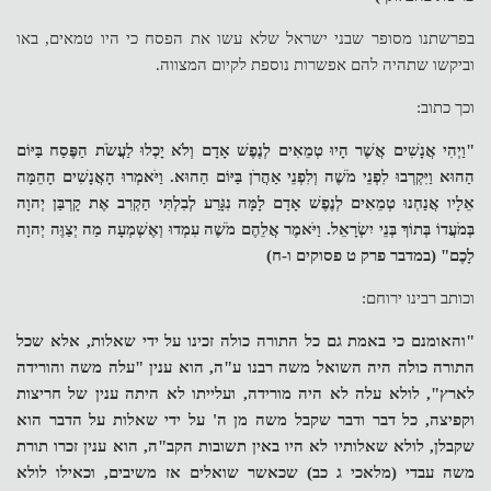
בפרשתנו מסופר שבני ישראל שלא עשו את הפסח כי היו טמאים, באו
וביקשו שתהיה להם אפשרות נוספת לקיום המצווה.
וכך כתוב:
"וַיְהִי אֲנָשִׁים אֲשֶׁר הָיוּ טְמֵאִים לְנֶפֶשׁ אָדָם וְלֹא יָכְלוּ לַעֲשֹׂת הַפֶּסַח בַּיּוֹם
הַהוּא וַיִּקְרְבוּ לִפְנֵי מֹשֶׁה וְלִפְנֵי אַהֲרֹן בַּיּוֹם הַהוּא.
וַיֹּאמְרוּ הָאֲנָשִׁים הָהֵמָּה
אֵלָיו אֲנַחְנוּ טְמֵאִים לְנֶפֶשׁ אָדָם לָמָּה נִגָּרַע לְבִלְתִּי הַקְרִב אֶת קָרְבַּן יְהוָה
בְּמֹעֲדוֹ בְּתוֹךְ בְּנֵי יִשְׂרָאֵל.
וַיֹּאמֶר אֲלֵהֶם מֹשֶׁה עִמְדוּ וְאֶשְׁמְעָה מַה יְצַוֶּה יְהוָה
לָכֶם" (במדבר פרק ט פסוקים ו-ח)
וכותב רבינו ירוחם:
"והאומנם כי באמת גם כל התורה כולה זכינו על ידי שאלות, אלא שכל
התורה כולה היה השואל משה רבנו ע"ה, הוא ענין "עלה משה והורידה
לארץ", לולא עלה לא היה מורידה, ועלייתו לא היתה ענין של חריצות
וקפיצה, כל דבר ודבר שקבל משה מן ה' על ידי שאלות על הדבר הוא
שקבלן, לולא שאלותיו לא היו באין תשובות הקב"ה, הוא ענין זכרו תורת
משה עבדי (מלאכי ג כב) שכאשר שואלים אז משיבים, וכאילו לולא