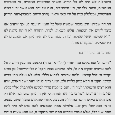
השאלות לא היה לנו כל תורה. ובשתי הפרשיות הנזכרים, כי האנשים
הטמאים, ובנות צלפחד, היו השואלים, הנה על ידם הוא אשר זכינו באלו
הפרשיות, ומגלגלין זכות על ידי זכאי ודאי" (הרב ירוחם ליבוביץ-דעת תורה)
התורה שבידנו היא בזכות שמשה שאל כל הזמן וה' ענה לו, וכך יודעים אנו
כיצד לקיים את המצוות. עלינו לשאול, לברר. התורה לא היתה ניתנת לנו
לולא שמשה שאל שאלות ובירר. פסח שני לא היה ניתן אם האנשים לא
היו שואלים ומבקשים אותו.
ועוד כותב רבינו ירוחם:
"דרשו ה' ועזו בקשו פניו תמיד (דה"י א' טז ח) ואמנם מה ענין דרישה זו?
למה צריכים לבקש את ה', ולא ממציא עצמו הקב"ה בלי דרישה? וכן כתיב
'קרוב ה' לכל קוראיו' ולמה צריכים לקרוא כלל? הלא לא נעלם מה' צרתו
וצרכו, הקב"ה הלא בוחן כליות ולב, ואינו צריך לגילוי דעתו של האדם, יודע
הוא רצונו ותשוקתו לעזר ה', ואם כן למה צריך לבקשו ולהתפלל אליו כלל?
ועל כרחך צריכים לומר כי כך היא המדה, כי אין ה' נותן שום דבר אלא רק
אם האדם ביקש הדבר בתחילה מעצמו, אחרי שהאדם עומל ומיגע עצמו,
כי אז הוא שה' נותן לו... אלמלא אמרו הטמאים למה נגרע לא היה להם
פסח שני כלל, אלא אחרי שדרשו פסח שני מהקב"ה, אז הוא שצוה אותם