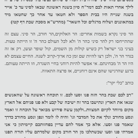
לילך אחרי תאות לבם דמר"ח סיון בשנה ראשונה שבאו לסיני עד כ' אייר
בשנה שנייה היו בבית הספר ולא חטאו עד אחר כך שחטאו מיד
במתאוננים ושלוח מרגלים וכל השאר" (מהרש"א מסכת שבת דף קטז)
הר סיני נקרא בשמות אחרים: הר האלוקים,הר חורב, הר סיני. עצם זה
שהתייחסו רק להר סיני כהר ה' ולא לכל העולם כהר ה' זו הייתה טעות.
בעיני בני ישראל רק כשיש קולות מן השמים, קול שופר ועשן, רק אז זה
בגדר הר ה', ולכן רצו להיות שם זמן כה ארוך-קרוב לשנה. החיים עצמם לא
היו הר ה' מבחינתם. אי אפשר להיות רוחני בחיי השגרה, וזו הייתה טעותם.
ברגע שהרגישו שהם אינם רוחניים, אז פרצה התאווה.
כותב "כלי יקר":
"רב לכם שבת בהר הזה פנו וסעו לכם. זו תוכחה ראשונה על שהאנשים
שנאו את הארץ ונתישבו בהר זה ישיבה של קבע ולא פנו פניהם אל הארץ
מקום מיוחד לקיום המצוות..ולקמן עשה פירוש מבואר על תוכחה זו ואמר
ונסע מחורב ונלך את כל המדבר וגו' והיה לו לומר ונפן ונסע מחורב כדרך
שאמר פנו וסעו. אלא כך אמר להם עדיין בפחזותכם קיימיתון כי אני
אמרתי פנו וסעו שכשתלכו מן הר חורב מקום שלמדתם עליו תורה תפנו