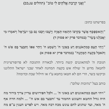
"וַאֲנִי קִרֲבַת אֱלֹקִים לִי טוֹב" (תהלים עג,כב)
בפרשתנו כתוב:
"וְהָאסַפְסֻף אֲשֶׁר בְּקִרְבּוֹ הִתְאַוּוּ תַּאֲוָה וַיָּשֻׁבוּ וַיִּבְכּוּ גַּם בְּנֵי יִשְׂרָאֵל וַיֹּאמְרוּ מִי
יַאֲכִלֵנוּ בָּשָׂר" (במדבר פרק יא פסוק ד)
"וַיְהִי הָעָם כְּמִתְאֹנְנִים רַע בְּאָזְנֵי ה' וַיִּשְׁמַע ה' וַיִּחַר אַפּוֹ וַתִּבְעַר בָּם אֵשׁ ה'
וַתֹּאכַל בִּקְצֵה הַמַּחֲנֶה" (במדבר פרק יא פסוק א)
תגובת ה' למתאוננים קשה ביותר. לכאורה התגובה לא פרופורציונית
לחטא? מדוע ה' שולח אש בקצה המחנה לאחר שבני ישראל התלוננו
וביקשו בשר, הרי הם לא חטאו בחטא ע"ז או חילול שבת וכדומה?
כותב בעל "נתיבות שלום":
"ויהי העם כמתאוננים רע באזני ה' ... ולכל הפירושים עדיין צריך בירור מה
היה גודל החטא והעונש החמור עד 'ותבער בם אש ה'' ... ולמה חרה אף
ה' מאד, ועד שהגיע להם עונש מכה רבה מאד. ויש לפרש הענין ע"פ מה