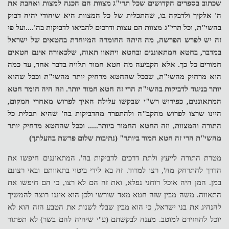
שכתוב בספרים הקדושים שכל תרי"ג מצוות הם הכנה למצות ואהבת את
ה' אלקיך ולדבקה בו, שהתכלית של כל המצוות היא שיהודי יהיה דבוק
בהשי"ת, וכל תרי"ג מצוות הם עצות ודרכים להביאו לדביקות בה'....ועל פי
זה יש לפרש הפרשה, מה היתה החומרה המיוחדת בחטאים של ישראל
במדבר, בחטא המתאוננים ובחטא ויתאוו תאוה, שלכאורה אינם חטאים
חמורים כל כך. אלא הקביעה מה חטא חמור תלויה בדבר אחד, עד כמה
הוא מרחיק מהשי"ת, שככל שהחטא מרחיק יותר מהשי"ת וככל שהוא
יותר בניגוד לדביקות בהשי"ת הרי זה חטא חמור יותר. וזה היה חומר חטא
המתאוננים, כפירוש רש"י שבקשו עלילה האיך לפרוש מאחרי המקום,
היינו שרצו לפרוש מהקב"ה ולהתפרד מהדביקות בה' שהיא תכלית כל
התורה והמצוות, וזה החטא החמור ביותר..... וככל שהחטא מרחיק יותר
מהשי"ת הרי זה חטא חמור ביותר" (נתיבות שלום פרשת בהעלתך)
מטרת התורה לייעץ ולתת דרכים לדביקות בה'. המתאוננים חיפשו את
הדרך להתרחק מה', רצו למרוד. זה בא לידי ביטוי בתאוותם ובאי רצונם
במן. המן היה אוכל רוחני נפלא, ואת זה הם לא רצו, כי הם חיפשו את
התאווה. משה מבין שזה חטא מאד שורשי ולכן הוא איננו רוצה להמשיך
להנהיג את בני ישראל, כי הוא מבין שבלי לשנות את הטבע הזה הוא לא
יוכל להחזירם למוטב. מענה לבקשתם (ע"י שיהיה להם בשר) לא תפתור