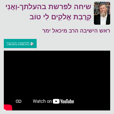
שיחה לפרשת בהעלתך-וַאֲנִי
קִרֲבַת אֱלֹקִים לִי טוֹב
ראש הישיבה הרב מיכאל ימר
להדפסת השיעור