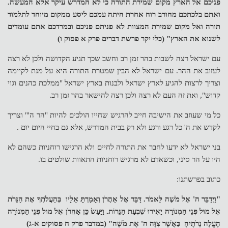
פניכם אל הארץ מקום שמירת התורה כי לא המדרש עיקר אלא המעשה.
ואתם בלכתכם מחורב רוח אחרת היתה עמכם ליסע ממקום מיוחד לתלמוד
תורה ואל מקום שמירת המצוות לא פניתם פניכם ובמרדכם אתם עומדים
לשנוא את הארץ" (כלי יקר פרשת דברים פרק א פסוק ו)
עם ישראל רצה לשבות בהר זמן רב וחשב שכך תגיע הקדושה ולכן לא רצה
לעזוב את ההר. עם ישראל לא הבין שמטרת התורה היא על מנת לקיימה
וצריך לרצות להגיע לארץ ישראל ולבנות בארץ ישראל "ממלכת כהנים וגוי
קדוש", ואת זה העם לא רצה ולכן רצה להישאר בהר זמן רב.
כל מי שעוזב את הישיבה חייב להרגיש שחייו הולכים להיות "הר ה'" וצריך
לקדש את ה' כל רגע ורגע ולא רק בבית המדרש, אלא גם בחיי היום יום .
בני ישראל לא ידעו לחבר את התורה לחיים ולא הרגישו רוחניות כשהם לא
היו על הר סיני, וכשאדם לא מרגיש רוחניות התאוות שולטים בו.
כתוב בפרשתנו:
"וַיְדַבֵּר ה' אֶל מֹשֶׁה לֵּאמֹר. דַּבֵּר אֶל אַהֲרֹן וְאָמַרְתָּ אֵלָיו בְּהַעֲלֹתְךָ אֶת הַנֵּרֹת
אֶל מוּל פְּנֵי הַמְּנוֹרָה יָאִירוּ שִׁבְעַת הַנֵּרוֹת. וַיַּעַשׂ כֵּן אַהֲרֹן אֶל מוּל פְּנֵי הַמְּנוֹרָה
הֶעֱלָה נֵרֹתֶיהָ כַּאֲשֶׁר צִוָּה ה' אֶת מֹשֶׁה" (במדבר פרק ח פסוקים א-ג)