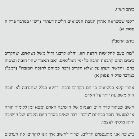
כותב רש"י:
"לפי שכשראה אהרן חנוכת הנשיאים חלשה דעתו" (רש"י במדבר פרק ח
פסוק א)
כותב הרמב"ן:
"מה טעם לחלישות הדעת הזו, והלא קרבנו גדול משל נשיאים, שהקריב
בימים ההם קרבנות הרבה כל ימי המלואים. ואם תאמר שהיו חובה ונצטוה
בהם, וחלשה דעתו על שלא הקריב נדבה כמוהם לחנכת המזבח" (רמב"ן
במדבר פרק ח פסוק א)
אהרן קינא בנשיאים כי הם הקריבו נדבה. דווקא בגלל שהנדבה לא חובה
היא משפיעה יותר על האדם.
חשוב שבתוך סדר היום העמוס של הישיבה האדם ימצא זמן ללימוד תורה
או למעשה חסד בבחינת "נדבה" דבר שאינו בסדר היום הקבוע של הישיבה
והוא מוסיף לעצמו.
בישיבה אנו מתעצמים וגדלים, וצריך לחשוב איך אנו לוקחים את הערכים