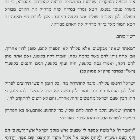
את הבעיה העיקרית שנובעת מהנשמה הרוצה להתרחק מהבורא, כי זה
משהו פנימי בנפש. חטא נמדד במידה שזה מרחיק את האדם מבורא
העולם. לכן הקב"ה שולח אש בקצה המחנה. אכן לחיות חיי תאווה זה
חטא חמור מאד כי זה מרחיק את האדם מבוראו.
רש"י כותב:
"מאחר שאינן מבקשים אלא עלילה לא תספיק להם, סופן לדון אחריך,
אם אתה נותן להם בשר בהמה גסה, יאמרו דקה בקשנו, ואם אתה נותן
להם דקה, יאמרו גסה בקשנו, חיה ועוף בקשנו, דגים וחגבים בקשנו"
(רש"י במדבר פרק יא פסוק כב)
ישראל חיפשו עלילה, סיבה להתרחק מה', כל הזמן חיפשו תירוצים לפרוק
עול. לכן העונש היה כה חמור. לכן משה לא רצה להמשיך להנהיגם, כי
הוא הבין שעם ישראל מחפשים זהות אחרת, והם לא רוצים להתקרב לה'.
הפתרון שמציע הקב"ה לתת להם שליו, כדי להרגיע אותם,ואז בא הפתרון
העיקרי לשורש הבעיה והוא שינוי האווירה:
"וַיֹּאמֶר ה' אֶל מֹשֶׁה אֶסְפָה לִּי שִׁבְעִים אִישׁ מִזִּקְנֵי יִשְׂרָאֵל אֲשֶׁר יָדַעְתָּ כִּי הֵם
זִקְנֵי הָעָם וְשֹׁטְרָיו וְלָקַחְתָּ אֹתָם אֶל אֹהֶל מוֹעֵד וְהִתְיַצְּבוּ שָׁם עִמָּךְ. וְיָרַדְתִּי