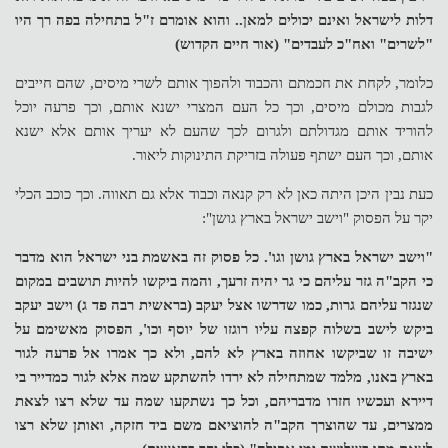
דלות לישראל ואינם יכולים למאן.. והוא אומרם ז"ל בתחילה בפה רך היו
"לשרים" ואח"כ לעבדים" (אור חיים הקדוש)
כלומר, לקחת את חכמתם והכבוד ולהפוך אותם לשרי מיסים, שהם חייבים
לגבות מכולם מיסים, וכך כל העם המצרי ישנא אותם, וכך פרעה יוכל
להוריד אותם מגדולתם ולגרום לכך שהעם לא יעריך אותם אלא ישנא
אותם, וכך העם ישתף פעולה בזריקת התינוקות ליאור.
כעת נבין היכן היתה כאן לא רק קנאה וכבוד אלא גם תאווה. וכך כוכב הכלי
יקר על הפסוק "וישב ישראל בארץ גושן":
"וישב ישראל בארץ גושן וגו'. כל פסוק זה באשמת בני ישראל הוא מדבר
כי הקב"ה גזר עליהם כי גר יהיה זרעך, והמה ביקשו להיות תושבים במקום
שנגזר עליהם גרות, כמו שדרשו אצל יעקב (בראשית רבה פד ג) וישב יעקב
ביקש לישב בשלוה קפצה עליו רוגזו של יוסף וכו', הפסוק מאשימם על
ישיבה זו שביקשו אחוזה בארץ לא להם, ולא כך אמרו אל פרעה לגור
בארץ באנו, מלמד שמתחילה לא ירדו להשתקע שמה אלא לגור כמדייר בי
דיירא ועכשיו חזרו מדבריהם, וכל כך נשתקעו שמה עד שלא רצו לצאת
ממצרים, עד שהוצרך הקב"ה להוציאם משם ביד חזקה, ואותן שלא רצו