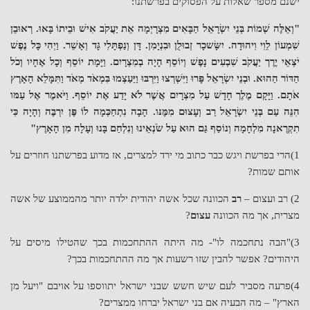
ישנם מספר שאלות על הפסוקים בפרשתנו:
"וְאֵלֶּה שְׁמוֹת בְּנֵי יִשְׂרָאֵל הַבָּאִים מִצְרָיְמָה אֵת יַעֲקֹב אִישׁ וּבֵיתוֹ בָּאוּ.
רְאוּבֵן
שִׁמְעוֹן לֵוִי וִיהוּדָה. יִשָּׂשכָר זְבוּלֻן וּבִנְיָמִן.
דָּן וְנַפְתָּלִי גָּד וְאָשֵׁר.
וַיְהִי כָּל נֶפֶשׁ
יֹצְאֵי יֶרֶך יַעֲקֹב שִׁבְעִים נָפֶשׁ וְיוֹסֵף הָיָה בְמִצְרָיִם.
וַיָּמָת יוֹסֵף וְכָל אֶחָיו וְכֹל
הַדּוֹר הַהוּא.
וּבְנֵי יִשְׂרָאֵל פָּרוּ וַיִּשְׁרְצוּ וַיִּרְבּוּ וַיַּעַצְמוּ בִּמְאֹד מְאֹד וַתִּמָּלֵא הָאָרֶץ
אֹתָם.
וַיָּקָם מֶלֶך חָדָשׁ עַל מִצְרָיִם אֲשֶׁר לֹא יָדַע אֶת יוֹסֵף.
וַיֹּאמֶר אֶל עַמּו
הִנֵּה עַם בְּנֵי יִשְׂרָאֵל רַב וְעָצוּם מִמֶּנּו.
הָבָה נִתְחַכְּמָה לוֹ פֶּן יִרְבֶּה וְהָיָה כִּי
תִקְרֶאנָה מִלְחָמָה וְנוֹסַף גַּם הוּא עַל שֹׂנְאֵינוּ וְנִלְחַם בָּנוּ וְעָלָה מִן הָאָרֶץ"
1)הרי בפרשת ויגש כבר כתוב מי ירד למצרים, אז מדוע בפרשתנו חוזרים על
אותם שמות?
2) רב ועצום –
רב
הכוונה שכל אשה יהודית ילדה יותר מהממוצע של אשה
מצרית, אך מה הכוונה
עצום
?
3)"הבה נתחכמה לו"- מה היתה ההתחכמות בכך שהטילו מיסים על
היהודים? אפשר להבין שזו רשעות אך מה ההתחכמות בכך?
4)פרעה מסביר לעם שיש חשש שבני ישראל יתווספו על אויבם "ויעל מן
הארץ" – מה הבעיה אם בני ישראל יברחו ממצרים?