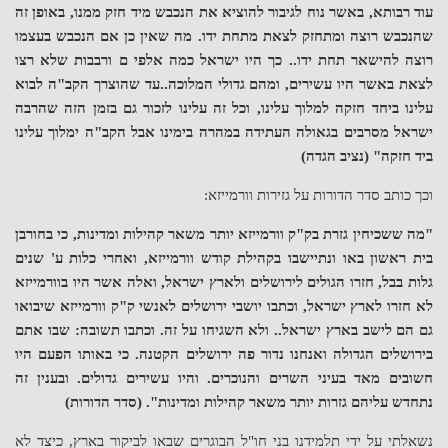
עוד רבותא, באשר נוח לגיבור להוציא את הנכבש מיד חזק ממנו, באופן זה
שהנכבש רוצה ומתחזק לצאת מתחת ידו. מה שאין כן אם הנכבש בעצמו
רוצה להישאר תחת ידו.. כך היו ישראל כמה אלפי ם ורבבות שלא רצו
לצאת באשר היו עשירים, ומהם גדולי המלוכה..עד שהוצרך הקב"ה לבוא
עלינו ביחד חזקה למלוך עלינו, וכל זה עלינו לזכור גם בזמן הזה שהרבה
ישראל מסרבים בגאולה העתידה במהרה בימינו אבל הקב"ה ימלוך עלינו
ביד חזקה" (נציב הגדה)
וכך כותב סדר הדורות על גזירות וורמייזא:
"מה ששכיחין גזרת בק"ק וורמייזא יותר משאר קהילות ומדינות, כי בחורבן
בית ראשון באו ונתיישבו בקהילת קודש וורמייזא, ואחרי כלות ע' שנים
גלות בבל, חזרו הגולים לירושלים ולארץ ישראל, ואלה אשר היו בוורמייזא
לא חזרו לארץ ישראל, וכתבו יושבי ירושלים לאנשי ק"ק וורמייזא שיבואו
גם הם לישב בארץ ישראל.. ולא השגיחו על זה. וכתבו תשובה: שבו אתם
בירושלים הגדולה ואנחנו נדור פה ירושלים הקטנה. כי באותו הפעם היו
חשובים מאד בעיני השרים והנוכרים. והיו עשירים גדולים. ובענין זה
נתחדש עליהם גזרות יותר משאר קהילות ומדינות". (סדר הדורות)
נשאלתי על ידי תלמידנו בני חו"ל הבוגרים שבאו לביקור בארץ, כיצד לא