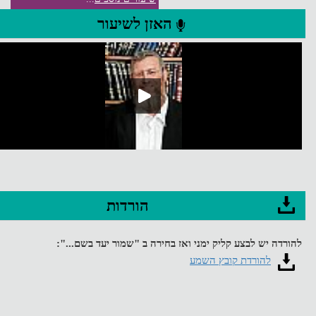
האזן לשיעור
הורדות
להורדה יש לבצע קליק ימני ואז בחירה ב "שמור יעד בשם...":
להורדת קובץ השמע