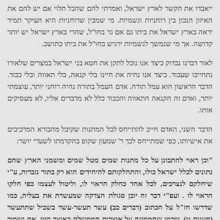
ייאבדו את הקשר לארץ ישראל, ואמרתי להם שהכל תלוי אם יש להם את
האיזון הנכון בין רוחניות וגשמיות. מי שמבין שרוחניות היא העיקר תמיד
יראה בארץ ישראל את ביתו גם אם גר בחו"ל, שהרי בארץ ישראל יש יותר
קדושה. אך מי שנמשך לגשמיות ירגיש בחו"ל את ביתו כתושב.
לאור דברנו נבדוק כיצד אנו נוכל לתקן את חטא בני ישראל במצרים שלאורו
נתחייבו שעבוד. כיצד אנו נחיה את חיינו בלי קנאה, בלי תאווה ובלי כבוד.
הדבר הראשון הוא עמל תורה. אדם העמל בתורה נהיה רוחני יותר, עוצמתי
יותר, ואדם זה הקנאה התאווה והכבוד כלל לא מדברים אליו, לא מעסיקים
אותו.
הדבר השני, האדם חייב להתייחס לכל המתנות שקיבל מהבורא המרכיבים
את אישיותו, כפי שמתייחס לכך ר' שמעון שקופ בהקדמתו לשערי יושר:
"וכן ראוי להתבונן על כל מתנות שמים מטל שמים ומשמני הארץ שהם
נתונים לכלל ישראל כולו, והתחלקותם להיחידים הוא רק בתור גזברות, ע"י
שיחלקם לנצרכים, לכל אחד כחלק הראוי לו, וליטול לעצמו כפי חלקו
הראוי לו
.
ועפ"י דבר זה יובן סגולת הצדקה שמעשרת את בעליה, כמו
שדרשו חז"ל על הכתוב (דברים כב) עשר תעשר-עשר בשביל שתתעשר
(תענית ט), שכמו שהממונה על אוצרות הממשלה באוצר קטן, אם ישמור