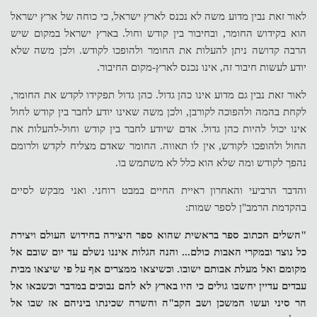
לאור זאת נבין מדוע משה לא נכנס לארץ ישראל, כי כוחה של ארץ ישראל
הוא בקידוש החומר, ובחיבור בין קודש וחול. בארץ ישראל במקום שיש
הרבה קדושה ניתן להעלות את החומר ולהופכו לקודש. ולכן משה שלא
יודע לעשות חיבור זה, אינו נכנס לארץ-מקום החיבור.
לאור זאת נבין גם מדוע אינו כהן גדול. כהן גדול תפקידו לקדש את החומר,
לקחת בהמה ולהפוכה לקורבן, ולכן משה שאינו יודע לחבר בין קודש לחול
אינו יכול להיות כהן גדול. אדם שיודע לחבר בין קודש וחול-להעלות את
החול ולהופכו לקודש, אין לו תאווה. החומר שאדם מצליח לקדש ולרומם
נהפך לקודש ומה שלא הוא כלל לא משתמש בו.
והדבר הרביעי והאחרון ראיית החיים במבט רוחני. ואני מבקש לסיים
בהקדמת הרמב"ן לספר שמות:
"השלים הכתוב ספר בראשית שהוא ספר היצירה בחידוש העולם ויצירת
כל נוצר ובמקרי האבות כולם... והנה הגלות איננו נשלם עד יום שובם אל
מקומם ואל מעלת אבותם ישובו. וכשיצאו ממצרים אף על פי שיצאו מבית
עבדים עדיין יחשבו גולים כי היו בארץ לא להם נבוכים במדבר וכשבאו אל
הר סיני ועשו המשכן ושב הקב"ה והשרה שכינתו ביניהם אז שבו אל