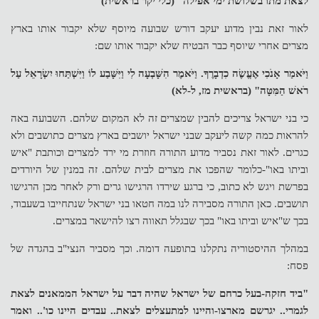
לצאת מתו בשלושת ימי אפילה" (כלי יקר בראשית)
לאור זאת נבין מדוע יעקב דורש שבועה מיוסף שלא יקבור אותו בארץ
מצרים אחרי שיוסף כבר הבטיח שלא יקבור אותו שם:
וַיֹּאמַר אָנֹכִי אֶעֱשֶׂה כִדְבָרֶךָ. וַיֹּאמֶר הִשָּׁבְעָה לִי וַיִּשָּׁבַע לוֹ וַיִּשְׁתַּחוּ יִשְׂרָאֵל עַל
רֹאשׁ הַמִּטָּה" (בראשית מז, ל-לא)
כי בני ישראל צריכים להבין שמצרים זה לא המקום שלהם. השבועה באה
להראות כמה קשה ליעקב שבני ישראל יושבים בארץ מצרים כתושבים ולא
כגרים. לאור זאת נסביר מדוע התורה חוזרת מי ירד למצרים וכותבת "איש
וביתו באו"-כלומר שהפכו את מצרים לבית שלהם. זה במנין של היורדים
בפרשת ויגש לא כתוב, כי ברגע שירדו הרגישו גרים ורק לאחר מכן הרגישו
תושבים. כאן התורה מסבירה לנו במה חטאו בני ישראל שנתחייבו בשעבוד,
בכך ש"איש וביתו באו" בכך שבגלל תאווה רצו להישאר במצרים.
במהלך ההיסטוריה נתקלנו בתופעה דומה. וכך מסביר הנצי"ב בהגדה של
פסח:
"ביד חזקה-בעל כרחם של ישראל שהיה דבר על ישראל הממאנים לצאת
לגמרי.. יגרשם מארצו-והיינו למתעצלים לצאת.. עבדים היינו כו'.. ואמר