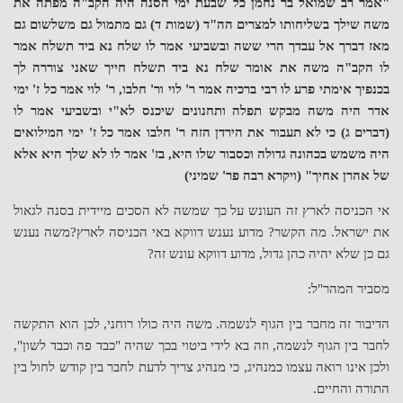
"אמר רב שמואל בר נחמן כל שבעת ימי הסנה היה הקב"ה מפתה את
משה שילך בשליחותו למצרים הה"ד (שמות ד) גם מתמול גם משלשום גם
מאז דברך אל עבדך הרי ששה ובשביעי אמר לו שלח נא ביד תשלח אמר
לו הקב"ה משה את אומר שלח נא ביד תשלח חייך שאני צוררה לך
בכנפיך אימתי פרע לו רבי ברכיה אמר ר' לוי ור' חלבו, ר' לוי אמר כל ז' ימי
אדר היה משה מבקש תפלה ותחנונים שיכנס לא"י ובשביעי אמר לו
(דברים ג) כי לא תעבור את הירדן הזה ר' חלבו אמר כל ז' ימי המילואים
היה משמש בכהונה גדולה וכסבור שלו היא, בז' אמר לו לא שלך היא אלא
של אהרן אחיך" (ויקרא רבה פר' שמיני)
אי הכניסה לארץ זה העונש על כך שמשה לא הסכים מיידית בסנה לגאול
את ישראל. מה הקשר? מדוע נענש דווקא באי הכניסה לארץ?משה נענש
גם כן שלא יהיה כהן גדול, מדוע דווקא עונש זה?
מסביר המהר"ל:
הדיבור זה מחבר בין הגוף לנשמה. משה היה כולו רוחני, לכן הוא התקשה
לחבר בין הגוף לנשמה, וזה בא לידי ביטוי בכך שהיה "כבד פה וכבד לשון",
ולכן אינו רואה עצמו כמנהיג, כי מנהיג צריך לדעת לחבר בין קודש לחול בין
התורה והחיים.