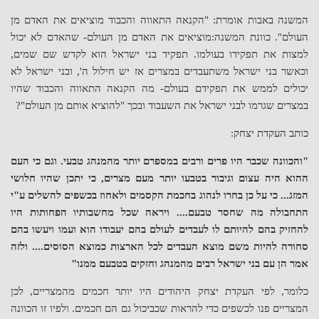
המשנה באבות אומרת: "הקנאה התאווה והכבוד מוציאים את האדם מן
העולם". כוונת המשנה:מוציאים את האדם מן העולם- שהאדם לא יכול
למצות את תפקידו בעולמו. תפקיד בני ישראל הוא לקדש שם שמים,
וכאשר בני ישראל משתעבדים במצרים אז יש חילול ה', ובני ישראל לא
יכולים לממש את תפקידם בעולם- מה הקנאה התאווה והכבוד שהיו
במצרים שגרמו לבני ישראל את השעבוד ובכך "להוציא אותם מן העולם"?
כותב העקדת יצחק:
"והכוונה שכבר היו פרים ורבים במספרם יותר מהמנהג טבעי. וגם כי העם
ההוא היה עצום וגיבור בטבעו יותר מעם מצרים, כי יתכן שהיו חלושי
המזג... כי על כן בחרו לנהוג בחכמת הקסמים ולאחוז בכשפים להשלים ע"י
התחבולה מה שחסר טבעם.... ויראה שכל מחשבותיו הפחותות היו
להחזיק בהם להיותם לו לעבדים לעולם בהם יעבודו הוא ועמו ויעשו בהם
סחורה להיות משם מוצא העבדים לכל הארצות כמוצא הסוסים.... ולזה
אמר הן עם בני ישראל רבים מהמנהג וחזקים בטבעם ממנו"
כלומר, לפי העקדת יצחק היהודים היו יותר חכמים מהמצריים, לכן
המצריים פנו לכשפים כדי להראות שכביכול גם הם חכמים. ולפיו זו הכוונה