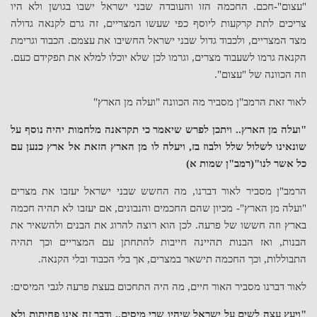
"עצום"-חכם. החכמה הזו והעובדה שבני ישראל ישבו בגושן ולא היו
צריכים לתת קרקעות ליוסף כפי שעשו המצריים, זה גרם לקנאה גדולה
מצד המצריים, ולכבוד גדול שבני ישראל החשיבו את עצמם. הכבוד וגרימת
הקנאה גרמו לשעבוד מצרים, וגרמו לכן שלא יוכלו למלא את תפקידם כעם.
וזה הכוונה של "עצום".
לאור זאת הרמב"ן מסביר מה הכוונה "ועלה מן הארץ"
"ועלה מן הארץ.. ויתכן לפרש שיאמר כי תקראנה מלחמות יהיה נוסף על
שונאינו לשלול שלל ולבוז בז, ויעלה לו מן הארץ הזאת אל ארץ כנען עם
כל אשר לנו"(רמב"ן שמות א)
הרמב"ן מסביר לאור דברנו, מה החשש שבני ישראל יעזבו את מצרים
"ועלה מן הארץ"- מכיון שהם החכמים והנבונים, אם יעזבו לא תהיה חכמה
בארץ וזה חששו של פרעה. לכן הוא רוצה להרוג את הבנים ולהשאיר את
הבנות, ואז הבנות תהיינה חייבות להתחתן עם המצריים וכך תהיה
התבוללות, וכך החכמה תישאר במצרים, אך בלי הכבוד ובלי הקנאה.
לאור דברנו מסביר האור חיים, מה היה התחכום בעצת פרעה לגבי המיסים:
"ויעץ עצה לשים על ישראל שיהיו שרי מיסים.. ודבר זה אינו פחיתות ולא