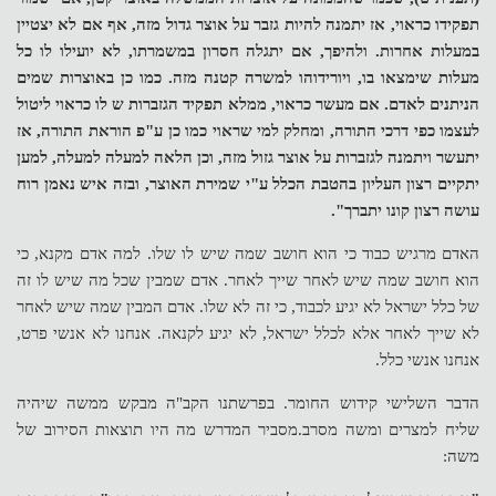
תפקידו כראוי, אז יתמנה להיות גזבר על אוצר גדול מזה, אף אם לא יצטיין
במעלות אחרות. ולהיפך, אם יתגלה חסרון במשמרתו, לא יועילו לו כל
מעלות שימצאו בו, ויורידוהו למשרה קטנה מזה. כמו כן באוצרות שמים
הניתנים לאדם. אם מעשר כראוי, ממלא תפקיד הגזברות ש לו כראוי ליטול
לעצמו כפי דרכי התורה, ומחלק למי שראוי כמו כן ע"פ הוראת התורה, אז
יתעשר ויתמנה לגזברות על אוצר גזול מזה, וכן הלאה למעלה למעלה, למען
יתקיים רצון העליון בהטבת הכלל ע"י שמירת האוצר, ובזה איש נאמן רוח
עושה רצון קונו יתברך".
האדם מרגיש כבוד כי הוא חושב שמה שיש לו שלו. למה אדם מקנא, כי
הוא חושב שמה שיש לאחר שייך לאחר. אדם שמבין שכל מה שיש לו זה
של כלל ישראל לא יגיע לכבוד, כי זה לא שלו. אדם המבין שמה שיש לאחר
לא שייך לאחר אלא לכלל ישראל, לא יגיע לקנאה. אנחנו לא אנשי פרט,
אנחנו אנשי כלל.
הדבר השלישי קידוש החומר. בפרשתנו הקב"ה מבקש ממשה שיהיה
שליח למצרים ומשה מסרב.מסביר המדרש מה היו תוצאות הסירוב של
משה: