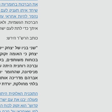
את הברכות בחומריות ונ
שיחד איתו תעניק לעם 
נהפך להיות אחראי על
הברכות הגשמיות, ולאו
איתך כדי לתת לעם ישר
כותב הרש"ר הירש:
"שני בניו של יצחק ייס
יצחק כי האומה זקוקה
בכוחות משותפים, בל
וברכה רוחנית היתה ש
מניסיונה, שהחומר יה
אברהם מדריכה אותו.
בלתי מחולקת, יורדת 
התוכנית האלוקית היתה
פעולה יבנו את עם ישראל
קדוש" הוא זקוק לכוח ה
למי שאחראי על הכח הג