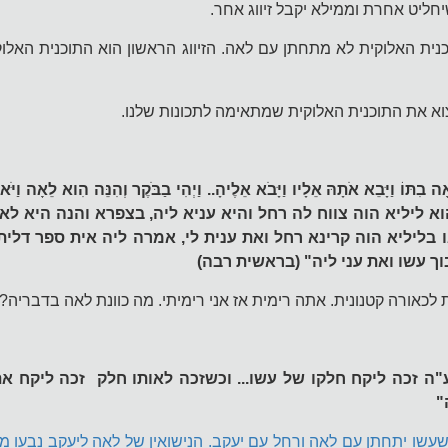
יחליט אחרת וממילא יקבל זיווג אחר.
ית האלוקית לא מתחתן עם לאה. הזיווג הראשון הוא התוכנית האלוקית
וא את התוכנית האלוקית שמתאימה לתכונות שלנו.
אָה בִתּוֹ וַיָּבֵא אֹתָהּ אֵלָיו וַיָּבֹא אֵלֶיהָ.. וַיְהִי בַבֹּקֶר וְהִנֵּה הִוא לֵאָה וַ
- כל ההוא ליליא הוה צווח לה רחל והיא עניא ליה, בצפרא והנה היא 
בליליא הוה קרינא רחל ואת ענית לי, אמרה ליה אית ספר דלית
וך עשו ואת עני ליה" (בראשית רבה)
כאורה קטנונית. אתה רימית אז אני רימיתי. מה כוונת לאה בדבריה?
ע"ה זכה ליקח חלקו של עשו... וכשזכה לאותו חלק זכה ליקח 
"
שעשו יתחתן עם לאה ורחל עם יעקב. הנישואין של לאה ליעקב נבעו מ