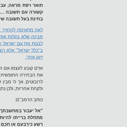
תואר ויפת מראה, עבו
קשורה עם תשובה … וז
בחינת בעל תשובה שייכת
לאה מתאימה להחזיר את
מבינה שלא בקלות אפשר
לבנות את עם ישראל וה
ב"כלל ישראל" אלא רוצ
זיווג אחר.
אדם קובע לעצמו אם הוא 
את הבחירה החופשית וזו
לרובוטים, אך ה' מבין 
ולקחת אחריות, ולכן נתן 
כותב הרמב"ם:
"אל יעבור במחשבתך ד
מתחלת ברייתו להיות 
רשע כירבעם או חכם או