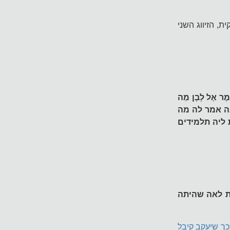
, הזיווג השני
יֹּאמֶר אֶל לָבָן מַה
לאה אמר לה מה
 ליה תלמידים
את לאה שהיתה
כך שיעקב קיבל