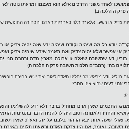
י שמושכו לאחד משני הדרכים אלא הוא מעצמו ומדעתו נוטה לאי ז
 פרק ה הלכה ב)
יות צדיק או רשע, אלא זה תלוי באחריות האדם והבחירה החופשית ש
ה יודע כל מה שיהיה וקודם שיהיה ידע שזה יהיה צדיק או רש
יק אי אפשר שלא יהיה צדיק ואם תאמר שידע שיהיה צדיק ואפ
 בוריו, דע שתשובת שאלה זו ארוכה מארץ מדה ורחבה מני ים
תלויים בה" (רמב"ם הלכות תשובה פרק ה הלכה ה)
 ה' לא יודע מראש מה יחליט האדם לאור זאת שיש בחירה חופשית,
רי אנו יודעים שהוא אינו חסר?
ו:
נהג החכמים שאין אדם מתחיל בדבר ולא ידע להשלימו והוא
קושיא והחזירו לאמונה וטוב היה לו להניח הדבר בתמימות התמימ
 ואולי שעה אחת יבא הרהור בלבם על זה. ואע''פ שאין תשוב
ת תשובה. ואומר, אם היו צדקת האדם ורשעתו תלוים בגזירת הבו