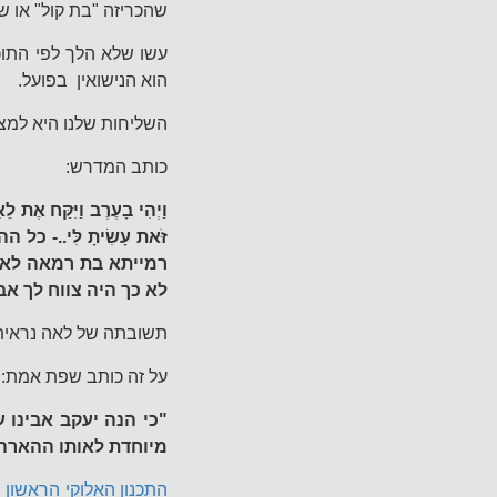
שהכריזה "בת קול" או ש
עשו שלא הלך לפי התוכנ
הוא הנישואין בפועל.
השליחות שלנו היא למצ
כותב המדרש:
וַיְהִי בָעֶרֶב וַיִּקַּח אֶת לֵ
זֹּאת עָשִׂיתָ לִּי..
רמייתא בת רמאה לאו 
לא כך היה צווח לך אב
תשובתה של לאה נראית ל
על זה כותב שפת אמת:
"כי הנה יעקב אבינו 
מיוחדת לאותו ההארה
התכנון האלוקי הראשון 