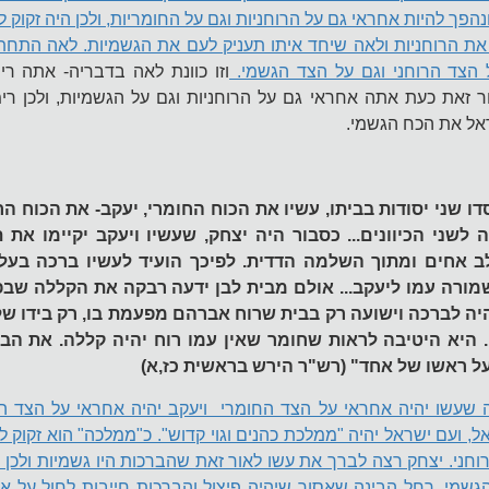
הפך להיות אחראי גם על הרוחניות וגם על החומריות, ולכן היה זקוק 
את הרוחניות ולאה שיחד איתו תעניק לעם את הגשמיות. לאה התחתנ
 הצד הרוחני וגם על הצד הגשמי.
וזו כוונת לאה בדבריה- אתה ר
ר זאת כעת אתה אחראי גם על הרוחניות וגם על הגשמיות, ולכן רי
אל את הכח הגשמי.
דו שני יסודות בביתו, עשיו את הכוח החומרי, יעקב- את הכוח הרו
 לשני הכיוונים... כסבור היה יצחק, שעשיו ויעקב יקיימו את
ב אחים ומתוך השלמה הדדית. לפיכך הועיד לעשיו ברכה בעלת
מורה עמו ליעקב... אולם מבית לבן ידעה רבקה את הקללה שבפי
יה לברכה וישועה רק בבית שרוח אברהם מפעמת בו, רק בידו של
 היא היטיבה לראות שחומר שאין עמו רוח יהיה קללה. את הב
על ראשו של אחד" (רש"ר הירש בראשית כז,א)
 שעשו יהיה אחראי על הצד החומרי ויעקב יהיה אחראי על הצד הר
, ועם ישראל יהיה "ממלכת כהנים וגוי קדוש". כ"ממלכה" הוא זקוק לצ
רוחני. יצחק רצה לברך את עשו לאור זאת שהברכות היו גשמיות ולכן
שמי. רחל הבינה שאסור שיהיה פיצול והברכות חייבות לחול על א