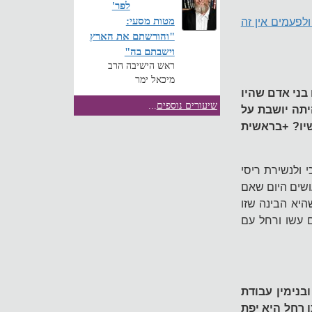
לפר'
מטות מסעי:
לפעמים אין זה
"והורשתם את הארץ
וישבתם בה"
ראש הישיבה הרב
מיכאל ימר
בני אדם שהיו
שיעורים נוספים
...
יתה יושבת על
יו? +בראשית
ולנשירת ריסי
ושים היום שאם
יא הבינה שזו
 עשו ורחל עם
בנימין עבודת
 רחל היא יפת