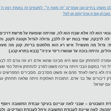
משהו בחיים אנו אומרים "זה מאת ה'". לפעמים זה באמת רצון ה' ו
 נאבחן אם זו אחריותנו או לא?
א גנאי הוא לה אלא שבח הוא לה, שהיתה שומעת על פרשת דרכים 
לה לרבקה, שתי בנות יש לו ללבן, גדולה לגדול וקטנה לקטן, וה
 גדול מה מעשיו? איש רע הוא מלסטם בריות, קטן מה מעש
לים, והיתה בוכה עד שנשרו ריסי עיניה" (בבא בתרא קכג.)
ורה להתחתן עם עשו היא מבינה שהוא אדם רע וזה גורם לה לבכי 
כה? הרי במקום הבכי היתה צריכה פשוט לסרב להתחתן איתו? כפי שע
ורה ולא נראה לאחד מהם אז פשוט מסרבים. מסבירים המפרשים שה
רק דיבורים של בני אדם. התוכנית האלוקית היתה שלאה תתחתן עם
 עם ישראל
ודת השבטים – שבני לאה עניינם בעיקר עבודת התשובה ויוסף ו
מהות: לאה שייכת לעבודת התשובה ורחל לעבודת הצדיקים. ולכן