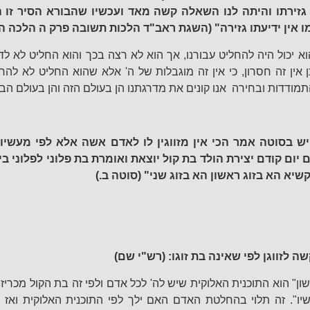
 גזירתו והיתה לנו השאלה קשה מאד ועכשיו שהבורא הסיר זו
 אין ידיעתו גזירה" (השגת ראב"ד הלכות תשובה פרק ה הלכה ה)
וא יכול היה להחליט עבורנו, אך הוא לא רצה בכך והוא החליט לא לדע
 אין זה חסרון, כי אין זה מוגבלות של ה' אלא שהוא החליט לא להחלי
תמודדות ובחירה אנו קונים את מדרגתנו הן בעולם הזה והן בעולם הב
ש בסוטה אמר הכי אין מזווגין לו לאדם אשה אלא לפי מעשיו.
יום קודם יצירת הולד בת קול יוצאת ואומרת בת פלוני לפלוני בית
קשיא הא בזוג ראשון הא בזוג שני" (סוטה ב.)
קשה לזווגן לפי שאינה בת זוגו: (רש"י שם)
שון" הוא התוכנית האלוקית שיש לה' לכל אדם ולפי זה בת הקול מכריז
עשיו". זה תלוי בהחלטת האדם האם ילך לפי התוכנית האלוקית ואז י