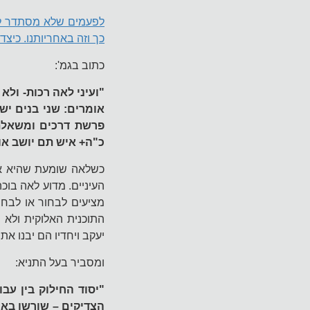
לפעמים שלא מסתדר לנו 
כך וזה באחריותנו. כיצד
כתוב בגמ':
"ועיני לאה רכות- ול
אומרים: שני בנים יש 
פרשת דרכים ומשאלת:
כ"ה+ איש תם יושב אוה
כשלאה שומעת שהיא אמ
העיניים. מדוע לאה בו
מציעים לבחור או לבח
התוכנית האלוקית ולא 
יעקב ויחדיו הם יבנו את
ומסביר בעל התניא:
"יסוד החילוק בין עב
הצדיקים – שורשו באי