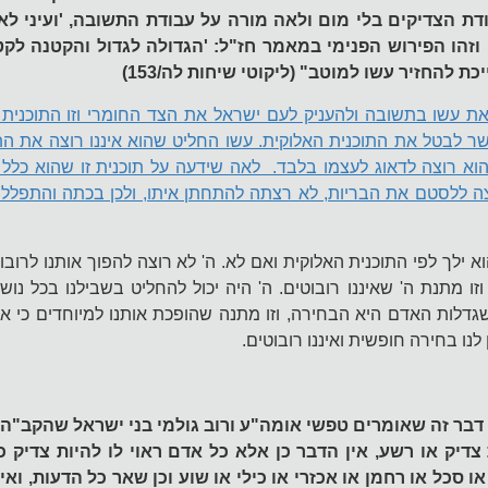
דת הצדיקים בלי מום ולאה מורה על עבודת התשובה, 'ועיני לאה
הו הפירוש הפנימי במאמר חז"ל: 'הגדולה לגדול והקטנה לקט
 להחזיר עשו למוטב" (ליקוטי שיחות לה/153)
 עשו בתשובה ולהעניק לעם ישראל את הצד החומרי וזו התוכנית ה
 לבטל את התוכנית האלוקית. עשו החליט שהוא איננו רוצה את הת
וא רוצה לדאוג לעצמו בלבד. לאה שידעה על תוכנית זו שהוא כלל 
ה ללסטם את הבריות, לא רצתה להתחתן איתו, ולכן בכתה והתפללה
ילך לפי התוכנית האלוקית ואם לא. ה' לא רוצה להפוך אותנו לרובוטי
 מתנת ה' שאיננו רובוטים. ה' היה יכול להחליט בשבילנו בכל נושא
שגדלות האדם היא הבחירה, וזו מתנה שהופכת אותנו למיוחדים כי אנו
לנו בחירה חופשית ואיננו רובוטים.
בר זה שאומרים טפשי אומה"ע ורוב גולמי בני ישראל שהקב"ה 
צדיק או רשע, אין הדבר כן אלא כל אדם ראוי לו להיות צדיק כ
 סכל או רחמן או אכזרי או כילי או שוע וכן שאר כל הדעות, ואין