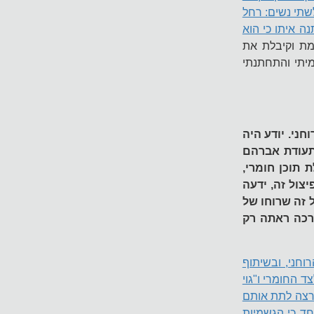
לשתי נשים: רחל
ה איתו כי הוא
ימת וקיבלת את
מיתי והתחתנתי
חני. יודע היה
 תעודת אברהם
 תוכן חומרי,
צול זה, ידעה
 זה שרוחו של
רכה ראתה רק
וחני, ובשיתוף
ד החומרי ו"גוי
 רצה לתת אותם
חד כי הגשמיות