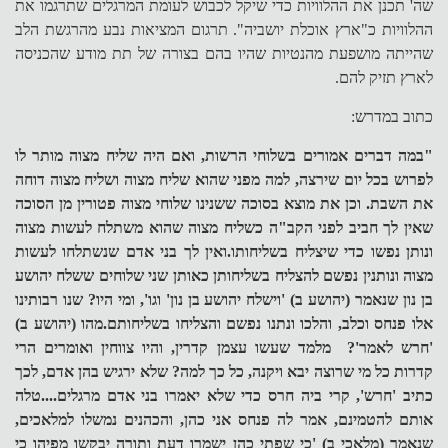
שה' תכנן את ההלוויות כדי שיקל לכבוש לעומת המרגלים שתרגמו את
ההלוויות כ"ארץ אוכלת יושביה". תרגום המציאות נבע מהרגשת הלב
שהייתה מושפעת מהנטיות שהיו בהם בצורה של תת מודע שהכניסה
לארץ תזיק להם.
כתוב במדרש:
"במה דברים אמורים בשלוחי הרשות, ואם היה שליח מצוה מותר לו
לפרוש בכל יום שירצה, למה מפני שהוא שליח מצוה ושליח מצוה דוחה
את השבת. וכן את מוצא בסוכה ששנינו שלוחי מצוה פטורין מן הסוכה
שאין לך חביב לפני הקב"ה כשליח מצוה שהוא משתלח לעשות מצוה
ונותן נפשו כדי שיצליח בשליחותו.ואין לך בני אדם שנשתלחו לעשות
מצוה ונותנין נפשם להצליח בשליחותן כאותן שני שלוחים ששלח יהושע
בן נון שנאמר (יהושע ב) 'וישלח יהושע בן נון' וגו', ומי היו? שנו רבותינו
אלו פנחס וכלב, והלכו ונתנו נפשם והצליחו בשליחותם.מהו (יהושע ב)
'חרש לאמר'? מלמד שעשו עצמן קדרין, והיו צווחין ואומרים הרי
קדרות כל מי שרוצה יבא ויקנה, כל כך למה? שלא ירגיש בהן אדם, לכך
כתיב 'חרש', קרי ביה חרס כדי שלא יאמרו בני אדם מרגלים....טלה
אותם להטמינם, אמר לה פנחס אני כהן, והכהנים נמשלו למלאכים,
שנאמר (מלאכי ב) 'כי שפתי כהן ישמרו דעת ותורה יבקשו מפיהו כי