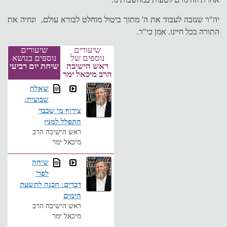
יה"ר שנזכה לעבוד את ה' מתוך ביטול מוחלט לבורא עולם, ונחיה את
התורה בכל חיינו. אמן כי"ר.
שיעורים
שיעורים
נוספים של
נוספים בנושא
ראש הישיבה
שיחת יום רביעי
הרב מיכאל ימר
שאלה
שבועית:
צירוף מי שכבר
התפלל למנין
ראש הישיבה הרב
מיכאל ימר
שיחה
לפר'
דברים: הכנה לתשעת
הימים
ראש הישיבה הרב
מיכאל ימר