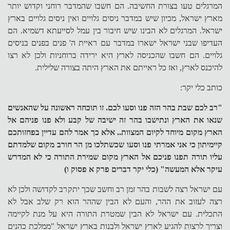
המרגלים טעו בצורת החשיבה. הם חשבו שהמדבר רוחני וקדוש יותר
מארץ ישראל, מכיון שיש במדבר ניסים גלויים ואין ניסים גלויים בארץ
ישראל. המרגלים לא הבינו שיש חיבור בין עמל לסייעתא דשמיא. הם
העדיפו שבני ישראל ישארו במדבר עם ראיית ה' פנים בפנים בניסים
גלויים. הם חשבו שהכניסה לארץ היא ירידה ברוחניות ולכן לא רצו
להיכנס לארץ, ואז כל ראייתם את הארץ היתה בצורה שלילית.
כותב כלי יקר:
"רב לכם שבת בהר הזה פנו וסעו לכם. זו תוכחה ראשונה על שהאנשים
שנאו את הארץ ונתישבו בהר זה ישיבה של קבע ולא פנו פניהם אל
הארץ מקום מיוחד לקיום המצוות.. אלא כך אמר להם עדיין בפחזותכם
קיימיתון כי אני אמרתי פנו וסעו שכשתלכו מן הר חורב מקום שלמדתם
עליו תורה תפנו פניכם אל הארץ מקום שמירת התורה כי לא המדרש
עיקר אלא המעשה" (כלי יקר דברים פרק א פסוק ו)
עם ישראל רצה לשבות בהר זמן רב וחשב שכך יתקרב לקדושה ולכן לא
רצה לעזוב את ההר, והעם לא הבין שההר הוא רק שלב אבל לא
התכלית. עם ישראל לא הבין שמטרת התורה היא על מנת לקיימה
וצריך לרצות להגיע לארץ ישראל ולבנות בארץ ישראל "ממלכת כהנים