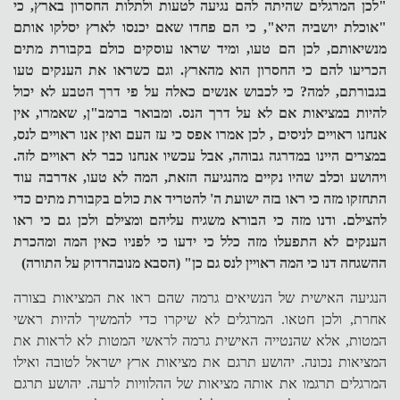
"לכן המרגלים שהיתה להם נגיעה לטעות ולתלות החסרון בארץ, כי
"אוכלת יושביה היא", כי הם פחדו שאם יכנסו לארץ יסלקו אותם
מנשיאותם, לכן הם טעו, ומיד שראו עוסקים כולם בקבורת מתים
הכריעו להם כי החסרון הוא מהארץ. וגם כשראו את הענקים טעו
בגבורתם, למה? כי לכבוש אנשים כאלה על פי דרך הטבע לא יכול
להיות במציאות אם לא על דרך הנס. ומבואר ברמב"ן, שאמרו, אין
אנחנו ראויים לניסים , לכן אמרו אפס כי עז העם ואין אנו ראויים לנס,
במצרים היינו במדרגה גבוהה, אבל עכשיו אנחנו כבר לא ראויים לזה.
ויהושע וכלב שהיו נקיים מהנגיעה הזאת, המה לא טעו, אדרבה עוד
התחזקו מזה כי ראו בזה ישועת ה' להטריד את כולם בקבורת מתים כדי
להצילם. ודנו מזה כי הבורא משגיח עליהם ומצילם ולכן גם כי ראו
הענקים לא התפעלו מזה כלל כי ידעו כי לפניו כאין המה ומהכרת
ההשגחה דנו כי המה ראויין לנס גם כן" (הסבא מנובהרדוק על התורה)
הנגיעה האישית של הנשיאים גרמה שהם ראו את המציאות בצורה
אחרת, ולכן חטאו. המרגלים לא שיקרו כדי להמשיך להיות ראשי
המטות, אלא שהנטייה האישית גרמה לראשי המטות לא לראות את
המציאות נכונה. יהושע תרגם את מציאות ארץ ישראל לטובה ואילו
המרגלים תרגמו את אותה מציאות של ההלוויות לרעה. יהושע תרגם