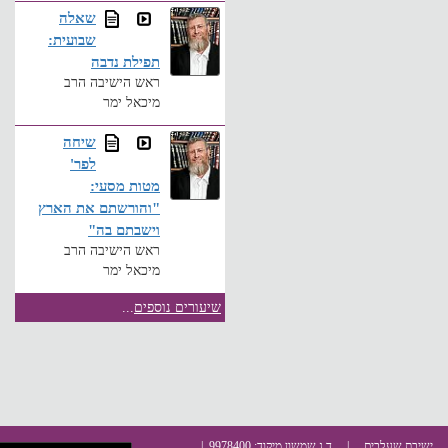
שאלה
שבועית:
תפילת נדבה
ראש הישיבה הרב
מיכאל ימר
שיחה
לפר'
מטות מסעי:
"והורשתם את הארץ
וישבתם בה"
ראש הישיבה הרב
מיכאל ימר
שיעורים נוספים
...
ישיבת שעלבים | ד.נ שמשון מיקוד: 9978400 |