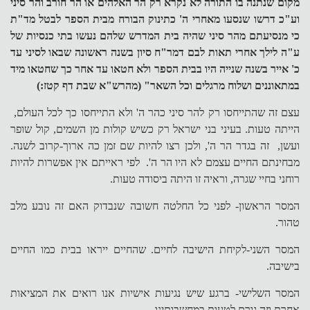
מקום שנתנה בו התורה לא נקרא רק הר האלהים או הר חורב והר סיני
וע"כ דרשו שנסעו מאחרי ה' כתינוק הבורח מבית הספר לבטל מד"ת
כי מנסיעתם מהר סיני שהיה בית המדרש שלהם נעשו בתי כנסיות של
ע"ה לילך אחרי תאות לבם דמר"ח סיון בשנה ראשונה שבאו לסיני עד
כ' אייר בשנה שנייה היו בבית הספר ולא חטאו עד אחר כך שחטאו מיד
במתאוננים ושלוח מרגלים וכל השאר" (מהרש"א שבת דף קטז:)
עצם זה שהתייחסו רק להר סיני כהר ה' ולא התייחסו כך לכל העולם,
הייתה טעות. בעיני בני ישראל רק כשיש קולות מן השמים, קול שופר
ועשן, זה בגדר הר ה', ולכן רצו להיות שם זמן כה ארוך-קרוב לשנה.
מבחינתם החיים עצמם לא היו הר ה'. לפי ראייתם אין אפשרות להיות
רוחני בחיי שגרה, וראיה זו היתה ביסודה טעות.
המסר הראשון- לפני כל החלטה חשובה שנבדוק האם זה נובע מלב
טהור.
המסר השני-לקיחת הישיבה לחיים. שהחיים ייראו בבית כמו החיים
בישיבה.
המסר השלישי- ברגע שיש נגיעות אישיות אנו רואים את המציאות
אחרת וזה גורם לטעות במחשבותינו.