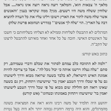
מלאך ה' צבאות הוא', והמלאך רוצה נראה רוצה אינו נראה.... אבל
שלוחין ששלח משה היו רשעים. מנין? ממה שקראו בענין 'והאנשים
אשר שלח משה לתור את הארץ וישובו וילינו עליו את כל העדה להוציא
דבה על הארץ'. הוי 'שלח לך אנשים'" (מדרש תנחומא פרשת שלח)
המרגלים לא התבטלו לשליחות וממילא לא הצליחו בשליחותם כי חשבו
על האינטרס האישי. חובה על כל אחד ואחד מאיתנו להתבטל לרצונו
של הקב"ה.
כתוב באש קודש:
"ולמה לא התווכח כלב עמהם לסתור את שכלם ודברי טעמיהם, רק
סתם "עלה נעלה וירשנו אותה כי יכול נוכל לה". אבל כך צריכה להיות
אמונת האיש הישראלי, לא בלבד בשעה שרואה מבוא ודרך לישועתו
גם על פי שכלו ודרך הטבע יאמין בד' שיושיעהו ויתחזק, רק גם בשעה
שאינו רואה חס וחלילה שום מבוא על פי שכל ודרך הטבע לישועתו
יאמין בד' שיושיעהו ויתחזק באמונתו ובטחונו" (אש קודש)
יהושע היה תלמיד של משה רבינו והוא ראה את המציאות בשונה
מהמרגלים, והוא היה ברמה רוחנית גבוהה יותר ולא היה בעל נטיות