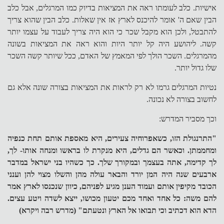
אישיות. כלב לעומתו ראה את המציאות בדיוק כמו המרגלים, אבל כלב
הבין שאם ה' אומר להיכנס לארץ אז אין שאלות. כלב הבין שהוא צריך
להתבטל, ולכן הוא מקבל שכר כי הוא היה צריך לעבוד על עצמו יותר
קשה. ליהושע היה קל יותר היות והוא ראה את המציאות בשונה
מהמרגלים. השכר הולך לפי המאמץ של האדם, ככל שיותר קשה השכר
שלו גדול יותר.
נטיות המרגלים גרמו לא רק לראות את המציאות בצורה שונה אלא גם
לחשוב בצורה לא נכונה.
וכך מסביר המדרש:
"התרנגולת הזו, כשאפרוחיה צעירים, היא מאספת אותם תחת כנפיה
ומחממתן. וכאשר הם גדלים, היא מנקרת לו בראשו ומנחה אותו- לך,
לך קדימה, אתה בעצמך ובמקורך שלך. כך כשהיו בני ישראל במדבר
ארבעים שנה היה המן יורד והבאר עולה מהן והשלו מצוי להן וענני
הכובד מקיפין אותם ועמוד הענן מגיע לפניהם, כיוון שנכנסו לארץ אמר
להם משה: כל אחד ואחד מכם יטעון מכושו, ייצא לשדה ויטע עצים.
הדא הוא דכתיב וכי תבואו אל הארץ ונטעתם" (מדרש רבה ויקרא)