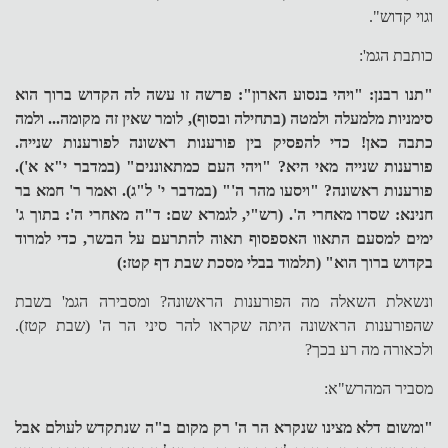
וגוי קדוש".
כותבת הגמ':
"תנו רבנן: "ויהי בנסוע הארון": פרשה זו עשה לה הקדוש ברוך הוא
סימניות מלמעלה ולמטה (בתחילה ובסוף), לומר שאין זה מקומה... ולמה
כתבה כאן! כדי להפסיק בין פורענות ראשונה לפורענות שנייה.
פורענות שנייה מאי היא? "ויהי העם כמתאוננים" (במדבר י"א א').
פורענות ראשונה? "ויסעו מהר ה'" (במדבר י' ל"ג). ואמר ר' חמא בר
חנינא: שסרו מאחרי ה'. (רש"י, לגמרא שם: ד"ה מאחרי ה': בתוך ג'
ימים למסעם התאוו האספסוף תאוה להתרעם על הבשר, כדי למרוד
בקדוש ברוך הוא" (תלמוד בבלי מסכת שבת דף קטז:)
ונשאלת השאלה מה הפורענות הראשונה? ומסבירה הגמ' בשבת
שהפורענות הראשונה היתה שקראו להר סיני הר ה' (שבת קטז).
ולכאורה מה רע בכך?
מסביר המהרש"א:
"ומשום דלא מצינו שנקרא הר ה' רק מקום ב"ה שנתקדש לעולם אבל