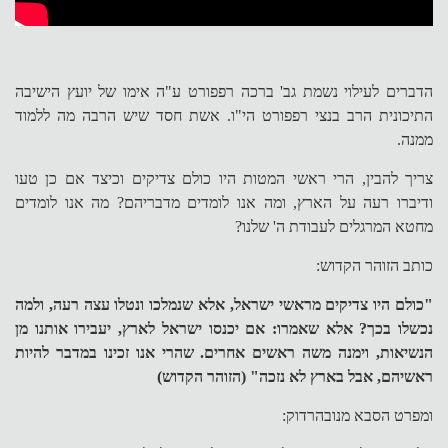
הדברים לעילוי נשמת גב' ברכה רפפורט ע"ה אימו של יועץ הישיבה
התיכונית הרב בנצי רפפורט הי"ו. אשת חסד שיש הרבה מה ללמוד
ממנה.
צריך להבין, הרי ראשי המטות היו כולם צדיקים וכיצד אם כן טעו
ודיברו רעה על הארץ, ומה אנו לומדים מדבריהם? מה אנו לומדים
מחטא המרגלים לעבודת ה' שלנו?
כותב הזוהר הקדוש:
"כולם היו צדיקים מראשי ישראל, אלא שנמלכו ונטלו עצה רעה, ולמה
נכשלו בכך? אלא שאמרו: אם יכנסו ישראל לארץ, יעבירו אותנו מן
הנשיאות, וימנה משה ראשים אחרים. שהרי אנו זכינו במדבר להיות
ראשיהם, אבל בארץ לא נזכה" (הזוהר הקדוש)
ומפרט הסבא מנובהרדוק: