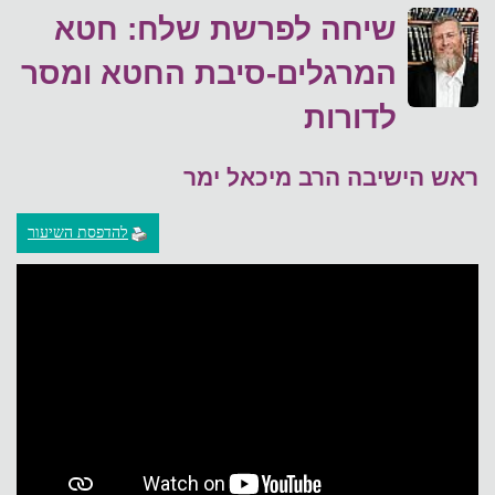
שיחה לפרשת שלח: חטא
המרגלים-סיבת החטא ומסר
לדורות
ראש הישיבה הרב מיכאל ימר
להדפסת השיעור