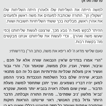
פרשת וארא)
למשה הייתה את השליחות שלו ולאהרן היתה השליחות שלו
"ושקולין הן". התורה שכותבת לפעמים את משה ראשון ולפעמים
את אהרן ראשון, מבליטה בכך ששתי השליחויות חשובות ושוות.
ההיתר לבקש מאת ה' נובע מכך, שרצוננו לעשות שליחותנו (כפי
שעשו משה ואהרן) , וכדי לעשות את שליחותנו אנחנו מבקשים
מה' בקשות רבות.
טעם שלישי מדוע ה' לא ריפא את משה, כותב הר"ן בדרשותיו:
"הרי אמרו בנדרים ש'אין הנבואה שורה אלא על חכם ,
וגיבור, ועשיר, ועניו, וכלן ממשה, שנאמר וכו''. והרי גבור
ועשיר אינן מעלות שכליות ומידותיות ועם כל זה הם מתנאי
הנביא, שיהיה שלם בכל השלמות הנכבדות בעיני ההמון
למען יהיו דבריו נשמעים. ואיך יתכן שתחסר למשה מעלת
הדבור ... שאין שום מעלה ראויה בנביא יותר מזאת, שנקרא
'נביא' מלשון 'ניב שפתים'... מהיות התורה וקבלתה, הדבר
היותר גדול במין האנושי, ראוי שיינתנו הוראות חזקות
שהתורה אמתית ושיוסר כל ספק מהעניין בכללו שאינו בא כי