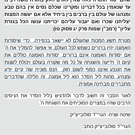
עד שנאמין בכל דברינו ומקרינו שכלם נסים אין בהם טבע
ומנהגו של עולם בין ברבים בין ביחיד אלא אם יעשה המצות
יצליחנו שכרו ואם יעבור עליהם יכריתנו ענשו הכל בגזרת
עליון" (רמב"ן שמות פרק יג פסוק טז)
מטרת תשע המכות שהעולם לא יישאר בכפירה, כדי שיסודות
האמונה יהיו ברורים כשמש לכל העולם. אי אפשר להמליך את ה'
אם יסודות האמונה אינם ברורים. יסודות האמונה כוללים את
קיום ה' וידיעה והשגחה על כל מה שקורה בעולם ויכולת לשנות
את הטבע ואיננו כפוף לשום חוק. הנס מוכיח שה' קיים יודע
ומנהיג. מהות ליל הסדר הוא ליל אמונה, זה הלילה שהדברים
מתבררים מבחינה אמונית.
לאור הסבר זה חשוב לדבר ולהדגיש בליל הסדר את הניסים
הרבים שהיו במצרים המוכיחים את השגחת ה'.
שיטה שניה- הגרי"ד סולובייצ'יק
הגרי"ד סולובייצ'יק כותב: