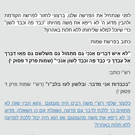
לפני שנתחיל את הפרשה שלנו, ברצוני לחזור לפרשה הקודמת
ולהבין מדוע ה' לא ריפא את משה מהיותו "כבד פה וכבד לשון"
כדי שיוכל למלא שליחותו ללא תלות באהרון?
כתוב בפרשת שמות:
"לֹא אִישׁ דְּבָרִים אָנֹכִי גַּם מִתְּמוֹל גַּם מִשִּׁלְשֹׁם גַּם מֵאָז דַּבֶּרְךָ
אֶל עַבְדֶּךָ כִּי כְבַד פֶּה וּכְבַד לָשׁוֹן אָנֹכִי" (שמות פרק ד פסוק י)
רש"י כותב:
"בכבדות אני מדבר. ובלשון לעז בלב"ו"
(רש"י שמות פרק ד
פסוק י)
כלומר שלפי רש"י משה רבינו היה מגמגם
והוא הבין שזה לא
מתאים כך ללכת לדבר עם פרעה. נשאלת אם כן השאלה, מדוע
ה' לא ריפא את משה מהגמגום ואז הוא היה יכול ללכת לפרעה
ללא תלות באהרן?