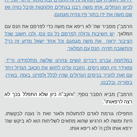
לכיוון הגחלים. אחז משה רבנו בגחלים הלוהטות וקיבל כוויה ואז
שם משה את ידו בתוך פיו ונהיה מגמגם
.
הרמב"ן מסביר שה' לא ריפא את משה כדי לפרסם את הנס עם
המלאך.
יש חשיבות גדולה לפרסם כל נס ונס, ולכן חשוב שכל
הציבור יראה את משה מגמגם וכל אחד ישאל מדוע זה כך?
והתשובה תהיה, הנס עם המלאך.
במלחמה עברנו דברים קשים ונהרגו שלשה מתלמידנו הי"ד,
ומאידך היו המון ניסים, וחובה עלינו לחוש את הכאב הגדול ויחד
עם זאת להכיר בניסים הגדולים שהיו לכלל ולפרט: בעזה, באירן,
בסוריה, ובלבנון.
הרמב"ן מביא הסבר נוסף: "
והקב"ה כיון שלא התפלל בכך לא
רצה לרפאותו".
התפילה גורמת לאדם להתעלות ולאור זאת ה' נענה לבקשתו.
היות ומשה לא הרגיש שהוא מתאים לשליחות הוא לא ביקש שה'
ירפא אותו ולכן ה' לא ריפא אותו.