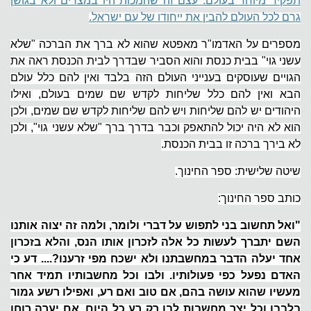
תפקיד מיוחד בעולם. עצם זה שהמכות היו במצרים ולא בגושן
גרם לכל העולם להבין את ייחודו של עם ישראל.
מספרים על האדמו"ר מאפטא שהוא לא ברך את הברכה "שלא
עשני גוי" בבית כנסת והוא הסביר שבדרך לבית הכנסת ראה את
הגויים שעוסקים בענייני העולם הזה בלבד ואין להם כלל עולם
הבא ואין להם כלל שליחות לקדש שם שמים בעולם, ואילו
היהודים יש להם שליחות ויש להם שליחות לקדש שם שמים, ולכן
הוא לא היה יכול להתאפק וכבר בדרך ברך "שלא עשני גוי", ולכן
לא בירך ברכה זו בבית הכנסת.
שיטה שלישית: ספר החינוך.
כותב ספר החינוך:
"ואל תחשוב בני לתפוש על דברי ולומר, ולמה זה יצוה אותנו
השם יתברך לעשות כל אלה לזכרון אותו הנס, והלא בזכרון
אחד יעלה הדבר במחשבתנו ולא ישכח מפי זרענו?.... דע כי
האדם נפעל כפי פעולותיו. ולבו וכל מחשבותיו תמיד אחר
מעשיו שהוא עושה בהם, אם טוב ואם רע, ואפילו רשע גמור
בלבבו וכל יצר מחשבות לבו רק רע כל היום, אם יערה רוחו