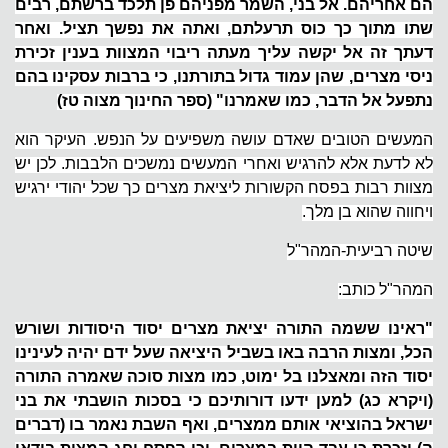
הם אחריהם. אל בני, השמר מפניהם פן תלכד ברשתם, רבים
שתו מתוך כך כוס תרעלתם, ואתה את נפשך תציל. ואחר
דעתך זה אל יקשה עליך מעתה ריבוי המצוות בענין זכירת
ניסי מצרים, שהן עמוד גדול בתורתנו, כי ברבות עסקינו בהם
נתפעל אל הדבר, כמו שאמרנו" (ספר החינוך מצוה טז)
המעשים הטובים שאדם עושה משפיעים על הנפש. העיקר הוא
לא לדעת אלא להרגיש ואחרי המעשים נמשכים הלבבות. לכן יש
מצוות רבות בפסח הקשורות ליציאת מצרים כך שכל יהודי ירגיש
ויחווה שהוא בן מלך.
שיטה רביעית-המהר"ל
המהר"ל כותב:
"ראינו ששמה התורה יציאת מצרים יסוד היסודות ושורש
הכל, ומצות הרבה באו בשביל היציאה שעל ידם יהיה לעינינו
יסוד הזה ומאצלנו בל ימוט, כמו מצות סוכה שאמרה התורה
(ויקרא כג) למען ידעו דורותיכם כי בסכות הושבתי את בני
ישראל בהוציאי אותם ממצרים, ואף השבת נאמר בו (דברים