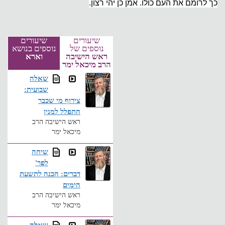
כך לרומם את העם כולו. אמן כן יהי רצון.
שיעורים
שיעורים
נוספים של
נוספים בנושא
ראש הישיבה
וארא
הרב מיכאל ימר
שאלה
שבועית:
צירוף מי שכבר
התפלל למנין
ראש הישיבה הרב
מיכאל ימר
שיחה
לפר'
דברים: הכנה לתשעת
הימים
ראש הישיבה הרב
מיכאל ימר
שאלה