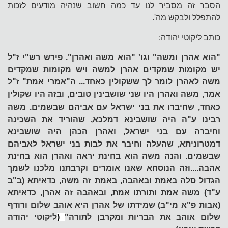
הסבר זה מסביר לנו עד כמה חשוב שנהיה מודעים לזכות
להתפלל ולבקש מה'.
כותב ליקוטי יהודה:
"הוא אהרן ומשה" וגו' "הוא משה ואהרן". פירש רש"י ז"ל
יש מקומות שמקדים אהרן למשה ויש מקומות שמקדים
משה לאהרן לומר לך ששקולין כאחד... ה"אמרי אמת" ז"ל
אמר, משה ואהרן היו שני
שושבינין טובים, ובזה היו שקולין
כאחד, שחיברו את בני ישראל עם אביהם שבשמים. משה
רבינו ע"ה היה שושבינא דמלכא, שהוריד את השכינה
וחיברה עם בני ישראל, ואהרן הכהן היה שושבינא
דמטרוניתא, שהעלה וחיבר את לבות בני ישראל לאביהם
שבשמים. והנה משה הוא בחינת יראה ואהרן הוא בחינת
אהבה....וזה הנוסחא שאנו אומרים וקרבתנו מלכנו לשמך
הגדול סלה באמת ובאהבה, באמת זה משה, כדאיתא (ב"ב
ע"ד) משה אמת ותורתו אמת, ובאהבה זה אהרן, כדאיתא
(אבות פ"א מי"ב) שמידתו של אהרן היא אוהב שלום ורודף
שלום אוהב את הבריות ומקרבן לתורה"
(
ליקוטי יהודה