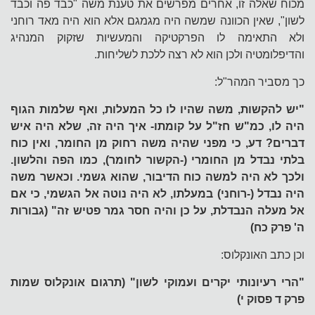
מכוח שאלה זו, אחרים מפרשים את טענת משה "כבד פה וכבד
לשון", שאין הכוונה שמשה היה מגמגם אלא הוא היה מאד רוחני
ולא התאימה לו הפרקטיקה והמעשיות שזקוק המנהיג
והדיפלומטיה ולכן הוא לא רצה ללכת לשליחות.
כך מסביר המהר"ל:
"יש להקשות, משה שהיו לו כל המעלות, ואף שלמות הגוף
היה לו, כמ"ש חז"ל על קומתו- איך היה זה, שלא היה איש
דברים? דע, כי מפני שהיה משה רחוק מן החומר, ואין כוח
בלתי נבדל מן החומרי (-הקשור לחומר), כמו הפה והלשון.
ולכך לא היה למשה כוח הדיבור, שהוא גשמי. וכאשר משה
היה נבדל (-רוחני) במעלתו, לא היה נוטה אל הגשמי, כי אם
אל מעלה הנבדלת, על כן והיה חסר גמר פטיש זה" (גבורות
ה' פרק כח)
וכן כתב האונקלוס:
"הרי רעיונותי יקרים ועמוקי לשון" (תרגום אונקלוס שמות
פרק ד פסוק י)