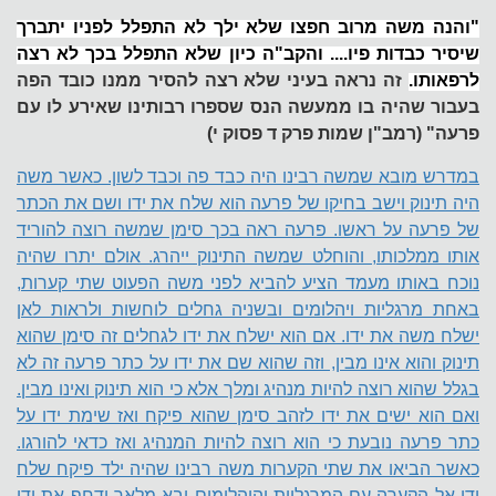
"והנה משה מרוב חפצו שלא ילך לא התפלל לפניו יתברך
שיסיר כבדות פיו.... והקב"ה כיון שלא התפלל בכך לא רצה
לרפאותו.
זה נראה בעיני שלא רצה להסיר ממנו כובד הפה
בעבור שהיה בו ממעשה הנס שספרו רבותינו שאירע לו עם
פרעה" (רמב"ן שמות פרק ד פסוק י)
במדרש מובא שמשה רבינו היה כבד פה וכבד לשון. כאשר משה
היה תינוק וישב בחיקו של פרעה הוא שלח את ידו ושם את הכתר
של פרעה על ראשו. פרעה ראה בכך סימן שמשה רוצה להוריד
אותו ממלכותו, והוחלט שמשה התינוק ייהרג. אולם יתרו שהיה
נוכח באותו מעמד הציע להביא לפני משה הפעוט שתי קערות,
באחת מרגליות ויהלומים ובשניה גחלים לוחשות ולראות לאן
ישלח משה את ידו. אם הוא ישלח את ידו לגחלים זה סימן שהוא
תינוק והוא אינו מבין, וזה שהוא שם את ידו על כתר פרעה זה לא
בגלל שהוא רוצה להיות מנהיג ומלך אלא כי הוא תינוק ואינו מבין.
ואם הוא ישים את ידו לזהב סימן שהוא פיקח ואז שימת ידו על
כתר פרעה נובעת כי הוא רוצה להיות המנהיג ואז כדאי להורגו.
כאשר הביאו את שתי הקערות משה רבינו שהיה ילד פיקח שלח
ידו אל הקערה עם המרגליות והיהלומים ובא מלאך ודחף את ידו