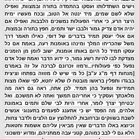
וישים השתדלותו ועסקו בהתמדה בתורה ובמצוות, ואפילו
שלא לשם שמים, מיד ינטה אל הטוב, ובכח מעשיו ימית
היצר הרע, כי אחרי הפעולות נמשכים הלבבות. ואפילו אם
יהיה אדם צדיק גמור ולבבו ישר ותמים, חפץ בתורה ובמצות,
אם אולי יעסק תמיד בדברים של דופי, כאילו תאמר דרך
משל שהכריחו המלך ומינהו באומנות רעה, באמת אם כל
עסקו תמיד כל היום באותו אומנות, ישוב לזמן מן הזמנים
מצדקת לבו להיות רשע גמור, כי ידוע הדבר ואמת שכל אדם
נפעל כפי פעולותיו...ורמזו זכרונם לברכה על זה באמרם
[מנחות דף מ"ג ע"ב] כל מי שיש לו מזוזה בפתחו וציצית
בבגדו ותפלין בראשו מובטח לו שלא יחטא, לפי שאלו מצות
תמידיות ונפעל בהן תמיד. לכן אתה, ראה גם ראה מה
מלאכתך ועסקיך כי אחריהם תמשך ואתה לא תמשכם. ואל
יבטיחך יצרך לומר, אחרי היות לבי שלם ותמים באמונת
אלהים, מה הפסד יש כי אתענג לפעמים בתענוגי אנשים
לשבת בשווקים וברחובות, להתלוצץ עם הלצים ולדבר צחות,
וכיוצא באלו הדברים שאין מביאין עליהם אשמות וחטאות,
הלא גם לי לבב כמוהם, קטני עבה ממתניהם, ומדוע ימשכוני