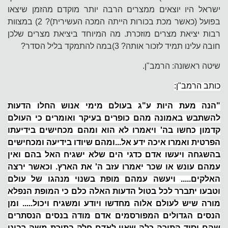
ישראל היו יוצאים ממצרים הרבה יותר מוקדם מהזמן שיצאו
בפועל (כאשר מכת בכורות הייתה המכה העשירית)? 2) במצוות
רבות יציאת מצרים מוזכרת. מה המיוחד ביציאת מצרים שלכן
חובה עלינו תמיד לזכור אותה? 3)במה להתמקד בליל הסדר?
שיטה ראשונה: הרמב"ן.
כותב הרמב"ן:
"הנה מעת היות ע"ג בעולם מימי אנוש החלו הדעות
להשתבש באמונה מהם כופרים בעיקר ואומרים כי העולם
קדמון כחשו בה' ויאמרו לא הוא ומהם מכחישים בידיעתו
הפרטית ואמרו איכה ידע אל...ומהם שיודו בידיעה ומכחישים
בהשגחה ויעשו אדם כדגי הים שלא ישגיח האל בהם ואין
עמהם עונש או שכר יאמרו עזב ה' את הארץ. וכאשר ירצה
האלקים..... ויעשה עמהם מופת בשנוי מנהגו של עולם
וטבעו יתברר לכל בטול הדעות האלה כלם כי המופת הנפלא
מורה שיש לעולם אלוה מחדשו ויודע ומשגיח ויכול..... ומן
הנסים הגדולים המפורסמים אדם מודה בנסים הנסתרים
שהם יסוד התורה כלה שאין לאדם חלק בתורת משה רבינו