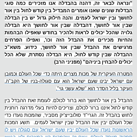
"ונראה לבאר זה, דהנה בהבדלה אנו מזכירים כמה סוגי
הבדלות שונים שאנו אומרים המבדיל בין קודש לחול בין אור
לחושך ובין ישראל לעמים. והנה חילוק גדול יש בין הבדלה
שבין אור לחושך, דהבדלה שבין אור לחושך היא הבדלה
גלויה שהכל יכולים לראות ולהכיר בחודש שאפילו הבהמות
והחיות מכירים את ההבדל הזה וכו', ואפילו הפרחים
מרגישים את ההבדל שבין אור לחושך, כידוע. משא"כ
ההבדלה שבין קודש לחול, היא הבדלה נסתרת, שלא הכל
יכולים להבחין ביניהם" (מפניני הרב)
המטרה העיקרית של מכות מצרים היתה כדי שכל העולם וכמובן
עם ישראל יבינו שעם ישראל הוא עם סגולה-בניו של הקב"ה.
העיקר בליל הסדר הוא "שלא עשני גוי".
ההבדל בין אור לחושך הוא ברור לכולם. לעומת זאת ההבדל בין
קודש לחול איננו ברור לכולם, וצריכים להיות בעלי מדרגה רוחנית
לחוש בהבדל זה. הגרי"ד סולובייצ'יק מסביר, שהמכות נועדו כדי
שכל העולם יבין את ההבדל שבין ישראל לעמים. תשע המכות
הראשונות נועדו שכל העולם יבין שעם ישראל עם סגולה ויש לו