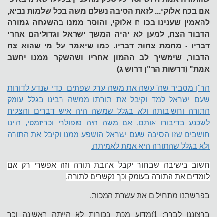
אם בכח אלוקי... לזאת הסיבה נשלם משה בכל שלמות נביא,
להאמין שענינו בכו ח אלוקי, והוסר ממנו בהשגחה גמורה
הדבור הצח, למען לא יהיה המשך ישראל וגדוליהם אחרי
דבריו - מחמת צחות דבריו. כמו שיאמר על מי שהוא צח
הדבור, שימשיך לב ההמון אחריו ושהשקר ממנו יחשב
אמת" (דרשות הר"ן דרוש ג)
הר"ן מסביר שה' עשה את משה ערל שפתים כדי שנדע לדורות
שעם ישראל למד וקיבל את תורתו ממשה רבינו בגלל עומק
התורה וחשיבותה ולא בגלל שמשה היה איש דברים והצליח
לשכנע בדיבורו אותם. אם משה היה פופולרי וכריזמטי, היינו
חושבים שזו הסיבה שעם ישראל הושפע ממנו וקיבל את התורה
ולא בגלל שהתורה היא אמת לאמיתה.
חשוב בישיבה שבחור יקבל אהבת תורה וזה אפשרי רק אם
לומדים את התורה בעומק וכך נקשרים לתורה.
בפרשתנו מתחילים את עשרת המכות.
ברצוננו לברר: 1)מדוע מכת בכורות לא הייתה ראשונה וכך