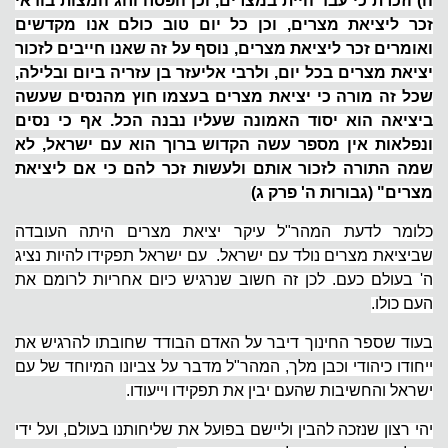
ה) וזכרת כי עבד היית במצרים, וכן הפסח וחג המצות בודאי
זכר ליציאת מצרים, וכן כל יום טוב כולם אנו מקדשים
ואומרים זכר ליציאת מצרים, נוסף על זה שאנו חייבים לזכור
יציאת מצרים בכל יום, ולרבי אליעזר בן עזריה ביום ובלילה,
שכל זה מורה כי יציאת מצרים בעצמו חוץ מהנסים שעשה
ביציאה הוא יסוד האמונה שעליו נבנה הכל. אף כי נסים
ונפלאות אין מספר עשה הקדוש ברוך הוא עם ישראל, לא
שמה התורה לזכור אותם ולעשות זכר להם כי אם ליציאת
מצרים" (גבורות ה' פרק ג)
כלומר לדעת המהר"ל עיקר יציאת מצרים היתה העובדה
שביציאת מצרים נולד עם ישראל. עם ישראל תפקידו להיות נציג
ה' בעולם כעם. לכן זה חשוב שנרגיש כיום אחריות לרומם את
העם כולו.
בעוד שספר החינוך דיבר על האדם הבודד שחובתו להרגיש את
ייחודו כיהודי וכבן מלך, המהר"ל מדבר על צביונו המיוחד של עם
ישראל והחשיבות שהעם יבין את תפקידו וייעודו.
יהי רצון שנזכה להבין וליישם בפועל את שליחותנו בעולם, ועל ידי