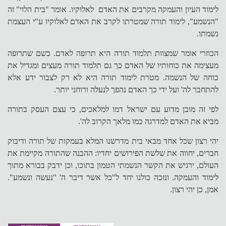
לימוד העיון והעמקה מקרבים את האדם לאלוקיו. אומר "בית הלוי" זה
"הנשמע", לימוד תורה שמטרתו לקרב את האדם לאלוקיו ע"י העצמת
נשמתו.
הכוזרי אומר שמצוות תלמוד תורה היא תרופה לאדם. כשם שתרופה
מעצימה את כוחותיו של האדם כך גם תלמוד תורה מעצים ומגדיל את
כוחה של הנשמה. מטרת לימוד תורה היא לא רק לצבור ידע אלא
להתחבר לה' ועל ידי כך האדם נהפך לנעלה ורוחני יותר.
לפי זה מובן מדוע עם ישראל דמו למלאכים, כי עצם העסק בתורה
מביא את האדם למדרגה כמו מלאך הקרוב לה'.
יהי רצון שכל אחד מבאי בית מדרשנו המלא בעמקות של תורה ודיבוק
חברים, יחווה את שלשת הפירושים יחדיו: ההבנה שהתורה מקיימת את
העולם, ירגיש את הקשר הנשמתי הטמון בתוכו, וכן ידבק בבורא מתוך
לימוד והעמקה. ונזכה כולנו יחד ל"כל אשר דיבר ה' "נעשה ונשמע".
אמן, כן יהי רצון.