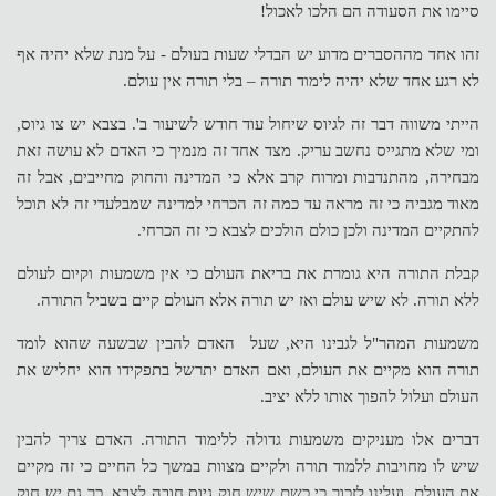
סיימו את הסעודה הם הלכו לאכול!
זהו אחד מההסברים מדוע יש הבדלי שעות בעולם - על מנת שלא יהיה אף
לא רגע אחד שלא יהיה לימוד תורה – בלי תורה אין עולם.
הייתי משווה דבר זה לגיוס שיחול עוד חודש לשיעור ב'. בצבא יש צו גיוס,
ומי שלא מתגייס נחשב עריק. מצד אחד זה מנמיך כי האדם לא עושה זאת
מבחירה, מהתנדבות ומרוח קרב אלא כי המדינה והחוק מחייבים, אבל זה
מאוד מגביה כי זה מראה עד כמה זה הכרחי למדינה שמבלעדי זה לא תוכל
להתקיים המדינה ולכן כולם הולכים לצבא כי זה הכרחי.
קבלת התורה היא גומרת את בריאת העולם כי אין משמעות וקיום לעולם
ללא תורה. לא שיש עולם ואז יש תורה אלא העולם קיים בשביל התורה.
משמעות המהר"ל לגבינו היא, שעל האדם להבין שבשעה שהוא לומד
תורה הוא מקיים את העולם, ואם האדם יתרשל בתפקידו הוא יחליש את
העולם ועלול להפוך אותו ללא יציב.
דברים אלו מעניקים משמעות גדולה ללימוד התורה. האדם צריך להבין
שיש לו מחויבות ללמוד תורה ולקיים מצוות במשך כל החיים כי זה מקיים
את העולם. ועלינו לזכור כי כשם שיש חוק גיוס חובה לצבא, כך גם יש חוק