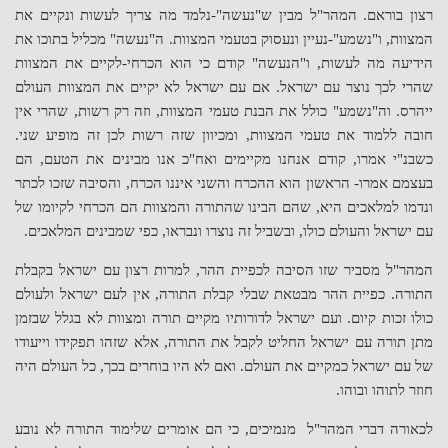
רצון בוראם. המהר"ל מבין ש"נעשה"-נלמד מה צריך לעשות ונקיים את
המצוות, ו"נשמע"-נעיין ונעסוק בטעמי המצוות. ה"נעשה" מכליל בתוכו את
הידיעה מה לעשות, ו"הנעשה" קודם כי הוא הכרחי-לקיים את המצוות
שהרי לכך נוצר עם ישראל. אם עם ישראל לא יקיים את המצוות העולם
ייהרס. וה"נשמע" כולל את הבנת טעמי המצוות, וזה רק רשות, שהרי אין
חובה ללמוד את טעמי המצוות, ומכיוון שזה רשות לכן זה מופיע שני.
כשבנ"י אמרו, קודם אנחנו מקיימים ואח"כ אנו מבינים את הטעם, הם
בעצמם אמרו- הראשון הוא ההכרח והשני איננו הכרח, והסיבה שזכו לכתר
ונדמו למלאכים היא, שהם הבינו שהתורה והמצוות הם הכרחי לקיומו של
עם ישראל והעולם כולו, ובשביל זה נוצרו ונבראו, כפי שמבינים המלאכים.
המהר"ל מסביר שזו הסיבה לכפיית ההר, למרות רצון עם ישראל בקבלת
התורה. כפיית ההר מבטאת שבלי קבלת התורה, אין לעם ישראל ולעולם
כולו זכות קיום. ועם ישראל לדורותיו מקיים תורה ומצוות לא בגלל שבזמן
מתן תורה עם ישראל החליט לקבל את התורה, אלא שזהו תפקידו וייעודו
של עם ישראל כמקיים את העולם. ואם לא היו בוחרים בכך, כל העולם היה
חוזר לתוהו ובוהו.
לכאורה דברי המהר"ל מנמיכים, כי הם אומרים שלימוד התורה לא נובע