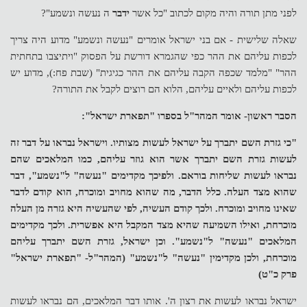
לפני מתן תורה והיה מקום לכתוב "כל אשר
ידבר
ה נעשה ונשמע"?
שאלה שלישית - אם בני ישראל אומרים "נעשה ונשמע" מדוע היה צריך
לכפות עליהם את ההר כפי שהגמרא דורשת על הפסוק "ויתיצבו בתחתית
ההר" "מלמד שכפה הקבה עליהם את ההר כגיגית" (שבת פח
:
), מדוע יש
לכפות עליהם ולאיים עליהם, הלוא הם רוצים לקבל את התורה?
הסבר ראשון- אומר המהר"ל בספרו "תפארת ישראל":
"כי גזרת השם יתברך על ישראל לעשות מצותיו. וישראל נבראו על דבר זה
לעשות גזרת השם יתברך אשר הוא גוזר עליהם, כמו המלאכים שהם
נבראו לעשות שליחות בוראם. ולפיכך מקדימים "נעשה" ל"נשמע", דבר
שהוא מצד העלה. כלל הדבר, מה שהוא מחויב ומוכרח, הוא קודם לדבר
שאינו מחויב ומוכרח. ולכך קודם העשיה, לפי שהעשיה היא גזרה מן העלה
מוכרחת, ואילו השמיעה שהיא מצד המקבל היא אפשרית. ולכך מקדימים
המלאכים "נעשה" ל"נשמע". וכן ישראל, גזרת השם יתברך עליהם
מוכרחת, ולכן מקדימין "נעשה" ל"נשמע" (המהר"ל- "תפארת ישראל"
פרק כ"ט)
ישראל נבראו לעשות את רצון ה'. אותו דבר המלאכים, הם נבראו לעשות