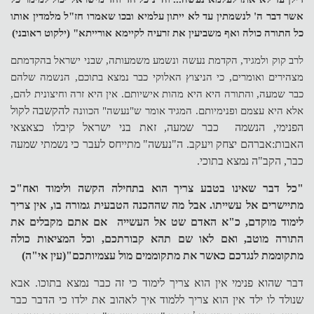
אשר דבר ה' לנשמתין עד לא ייתון עלמיא ובכו שאמרו חז"ל מלמדין אותו
כל התורה כולה ואף משביעין את זרעיה לקיימא אורייתא" (ילקוט ראובני)
לרב קוק ולמגיד, הקדמת נעשה ונשמע משמעותה, שבני ישראל בהקדמתם
מצהירים ואומרים, כי הניצוץ האלוקי כבר נמצא בתוכם, הנשמה שלהם
כבר שמעה, והתורה היא היא מהות אישיותם. אין היא זרה וחיצונית להם,
אלא היא עצמם ופנימיותם. המגיד אומר ש"נעשה" הכוונה
להקשבה לקול
הפנימי, הנשמה כבר שמעה, זאת בני ישראל קיבלו כצאצאי
האבות:אברהם יצחק ויעקב. ה"נעשה" מתייחס לעבר כי נשמתי שמעה
כבר, הקב"ה נמצא בתוכי.
"כל דבר שאינו בטבע צריך הוא בתחילה הקשה ולימוד ואח"כ
מתיישרים אל עשייתו. אבל מה שההכנה הטבעית גמורה בו, אין צריך
לימוד מוקדם, כ"א האדם שט אל העשייה אם אתם מקבלים את
התורה מוטב, ואם לאו שם תהא קבורתכם, וכל המציאות כולה
מתקוממת לנגדכם כאשר את מתקוממים מול עצמיותכם"(עין אי"ה)
דבר שהוא פנימי אין הוא צריך לימוד כי זה כבר נמצא בתוכו. אבא
שנולד לו ילד אין הוא צריך ללמוד איך לאהוב את ילדו כי הדבר כבר