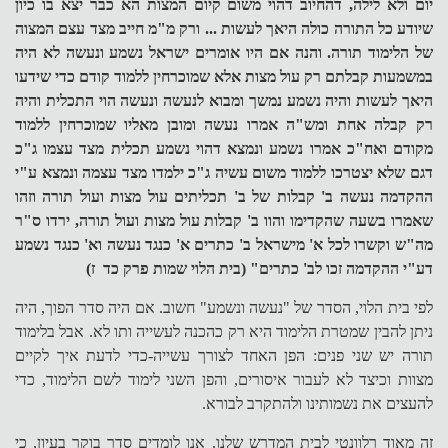
יום ולא לילה, דהחיוב דהוי משום קיום המצות הא כבר יצא בו כיון
שיודע כל התורה כולה היאך לעשות ... ורק מ"מ חייב מצד עצם המצוה
של הלימוד תורה. והנה אם היו אומרים ישראל נשמע
ונעשה לא היה
במשמעות קבלתם רק עול מצות אלא שמוכרחין ללמוד קודם כדי שידעו
היאך לעשות והיה נשמע נמשך ומבוא לנעשה ונעשה הוי התכלית והיה
רק קבלה אחת ומש"ה אמרו נעשה ומובן מאליו שמוכרחין ללמוד
מקודם ואח"כ אמרו נשמע ונמצא דהוי נשמע תכלית מצד עצמו ג"כ
דגם שלא יצטרכו ללמוד משום עשיה ג"כ ילמדו מצד עצמה ונמצא ע"י
ההקדמה נעשה ב' קבלות של ב' תכליתים עול מצות ועול תורה וזהו
שאמרו בשעה שהקדימו והוו ב' קבלות עול מצות ועול תורה, ירדו ס"ר
מה"ש וקשרו לכל א' מישראל ב' כתרים א' כנגד נעשה וא' כנגד נשמע
דע"י ההקדמה זכו לב' כתרים" (בית הלוי שמות פרק כד ז)
לפי בית הלוי, הסדר של "נעשה ונשמע" חשוב. אם היה סדר הפוך, היה
ניתן להבין שמטרת הלימוד היא רק כהכנה לעשייה ותו לא. אבל בלימוד
תורה יש שני פנים: הפן האחד לצורך עשייה-כדי לדעת איך לקיים
מצוות וכיצד לא לעבור איסורים, והפן השני לימוד לשם הלימוד, כדי
להעצים את נשמותינו ולהתקרב לבורא.
זה מאוד רלוונטי לבית המדרש שלנו. אנו לומדים סדר בוקר בעיון, כי