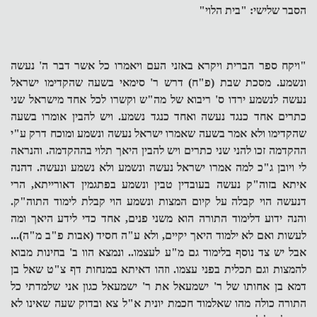
הסבר שלישי: "בית הלוי"
"ויקח ספר הברית ויקרא באזני העם ויאמרו כל אשר דבר ה' נעשה
ונשמע. מסכת שבת (פ"ח) דרש ר' סימאי בשעה שהקדימו ישראל
נעשה לנשמע ירדו ס' ריבוא של מה"ש וקשרו לכל אחד מישראל שני
כתרים אחד כנגד נעשה ואחד כנגד נשמע. ויש להבין אומרו בשעה
שהקדימו ולא אמר בשעה שאמרו ישראל נעשה ונשמע ומוכח דרק ע"י
ההקדמה זכו להני שני כתרים ויש להבין היאך תלוי בההקדמה. והנראה
לי ויובן ג"כ למה אמרו ישראל נעשה ונשמע ולא נשמע ונעשה. דהנה
איתא בזוה"ק נעשה בעובדין טבין ונשמע בפתגמין דאורייתא, הרי
דנעשה הוי קבלה על קיום המצות ונשמע הוי קבלת לימוד התוה"ק.
והנה ידוע דלימוד התורה הוא משני פנים, אחד כדי לידע היאך ומה
לעשות ואם לא ילמוד היאך יקיים, ולא ע"ה חסיד (אבות פ"ב מ"ה)...
אבל יש צד נוסף בלימוד גם מ"ע לעצמו.. ונמצא הוו ב' בחינות מבוא
להמצות וגם תכלית בפני עצמו. וזהו דאיתא במנחות דף צ"ט שאל בן
דמא בן אחותו של ר' ישמעאל את ר' ישמעאל כגון אני שלמדתי כל
התורה כולה מהו שאלמוד חכמת יונית א"ל צא ובדוק שעה שאינו לא