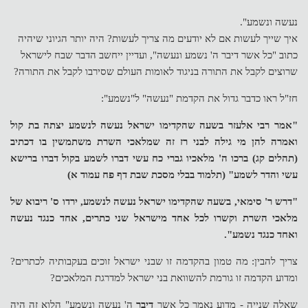
נעשה ונשמע".
איך שייך לעשות אם לא יודעים מה צריך לעשות? היה יותר הגיוני שיהיה
כתוב "כל אשר דיבר ה' נשמע ונעשה", ועדיין ייחשב הדבר שבח לישראל
שרוצים לקבל את התורה בניגוד לאומות העולם שסירבו לקבל את התורה?
חז"ל ראו כדבר גדול את הקדמת "נעשה" ל"נשמע":
"אמר רבי אלעזר בשעה שהקדימו ישראל נעשה לנשמע יצתה בת קול
ואמרה להן מי גילה לבני רז זה שמלאכי השרת משתמשין בו דכתיב
(תהלים קג) ברכו ה' מלאכיו גברי כח עשי דברו לשמע בקול דברו ברישא
עשי והדר לשמע" (תלמוד בבלי מסכת שבת דף פח עמוד א)
"דרש ר' סימאי, בשעה שהקדימו ישראל נעשה לנשמע, ירדו ס' ריבוא של
מלאכי השרת וקשרו לכל אחד מישראל שני כתרים, אחד כנגד נעשה
ואחד כנגד נשמע".
צריך להבין: מה טמון בהקדמה זו שבני ישראל זוכים בעקבותיה לכתרים?
ומדוע הקדמה זו גורמת להשוואת בני ישראל למדרגת המלאכים?
שאלה שנייה - מדוע נאמר כל אשר
דיבר
ה' נעשה ונשמע" הלוא זה היה