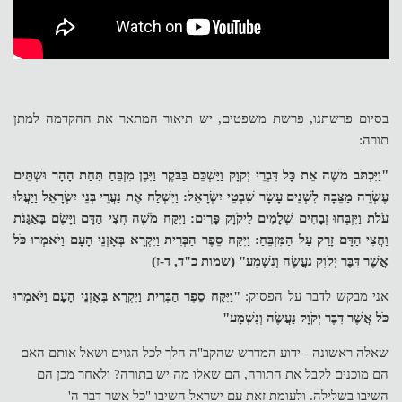
בסיום פרשתנו, פרשת משפטים, יש תיאור המתאר את ההקדמה למתן
תורה:
"וַיִּכְתֹּב מֹשֶׁה אֵת כָּל דִּבְרֵי יְקֹוָק וַיַּשְׁכֵּם בַּבֹּקֶר וַיִּבֶן מִזְבֵּחַ תַּחַת הָהָר וּשְׁתֵּים
עֶשְׂרֵה מַצֵּבָה לִשְׁנֵים עָשָׂר שִׁבְטֵי יִשְׂרָאֵל: וַיִּשְׁלַח אֶת נַעֲרֵי בְּנֵי יִשְׂרָאֵל וַיַּעֲלוּ
עֹלֹת וַיִּזְבְּחוּ זְבָחִים שְׁלָמִים לַיקֹוָק פָּרִים: וַיִּקַּח מֹשֶׁה חֲצִי הַדָּם וַיָּשֶׂם בָּאַגָּנֹת
וַחֲצִי הַדָּם זָרַק עַל הַמִּזְבֵּחַ: וַיִּקַּח סֵפֶר הַבְּרִית וַיִּקְרָא בְּאָזְנֵי הָעָם וַיֹּאמְרוּ כֹּל
אֲשֶׁר דִּבֶּר יְקֹוָק נַעֲשֶׂה וְנִשְׁמָע" (שמות כ"ד, ד-ז)
אני מבקש לדבר על הפסוק:
"וַיִּקַּח סֵפֶר הַבְּרִית וַיִּקְרָא בְּאָזְנֵי הָעָם וַיֹּאמְרוּ
כֹּל אֲשֶׁר דִּבֶּר יְקֹוָק נַעֲשֶׂה וְנִשְׁמָע"
שאלה ראשונה - ידוע המדרש שהקב"ה הלך לכל הגוים ושאל אותם האם
הם מוכנים לקבל את התורה, הם שאלו מה יש בתורה? ולאחר מכן הם
השיבו בשלילה. ולעומת זאת עם ישראל השיבו "כל אשר דבר ה'