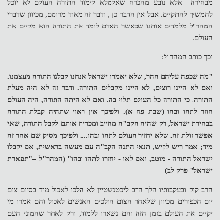
מבחירה אלא נובע מהכרח שאלמלא לימוד התורה העולם לא יוכל
להמשיך להתקיים. אבל אין הדבר כן , ודבר זה מאוד מרומם, מכיוון שדברי
המהר"ל מלמדים אותנו שכאשר האדם לומד את התורה הוא מקיים את
העולם.
וכך כותב המהר"ל:
"מה שכפה עליהם ההר, שלא יאמרו ישראל אנחנו קבלנו התורה מעצמנו.
ואם לא היינו רוצים, לא היינו מקבלים התורה. ודבר זה לא היה מעלת
התורה. כי התורה כל העולם תלוי בה. ואם לא היתה התורה, היה העולם
חוזר לתהו ובהו (שבת פח א). ולפיכך אין ראוי שתהיה קבלת התורה
בבחירת ישראל, רק שהיה הקב"ה מחייב ומכריח אותם לקבל התורה, שאי
אפשר זולת זה, שלא יחזיר העולם לתהו ובהו.... ולפיכך מסיק שם אחר זה
מיד; אמר ריש לקיש, תנאי התנה הקב"ה עם מעשה בראשית, אם יקבלו
ישראל התורה - מוטב, ואם לאו - יחזרו לתהו ובהו" (המהר"ל –"תפארת
ישראל" פרק לב)
הרב קוק ובעקבותיו הלך הרב ליכטנשטיין לא הלכו לאכול מיד בסיום צום
יום הכפורים מכיוון שלאחר הצום הולכים האנשים לאכול והם אמרו מי
יקיים את העולם בזמן הזה והם נשארו ללמוד, ורק לאחר שהמוני העם