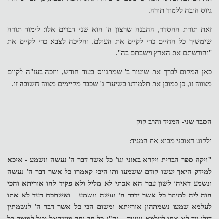
גיוס חובה ללמוד תורה.
זאת תורת ההסדר, ההבנה שרצון ה' הוא שני דברים אלו: לימוד תורה
שימשיך כל החיים כדי לקיים את העולם, והליכה לצבא כדי לקיים את
"והורשתם את הארץ וישבתם בה".
כאן המקום לברך את שיעור ב' שמתגייס בעוד חודש, ויזכה בעז"ה לקיים
מצווה זו, כן כמובן את תלמידנו בשיעור ג' שכבר מקיימים מצוה חשובה זו.
הסבר שני- המגיד והרב קוק
ילקוט ראובני מביא את המגיד:
"ויקח ספר הברית ויקרא באזני וגו' כל אשר דבר ה' נעשה ונשמע - איכא
למידק היאך יעשו קודם ששמעו ותו היכי קאמרו כל אשר דבר ה' נעשה
ונשמע דאיהו לשון עבר הא אכתי לא מליל ולא פקיד להו אוריתא והכי
הוה ליה למימר כל אשר ידבר ה' נעשה ונשמע... ואשתכח דעד לא אתו
לעלמא שמעו נשמתהון אורייתא ומשום הכי כל אשר דבר ה' לנשמתין
דילן עד לא אתו לעלמא נעשה... וה"נ כל חד וחד מישראל יכול למימר כל