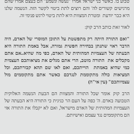
טבוע בו. כאשר בני ישראל אמרו "נעשה ונשמע" הם בעצם אמרו שהם
מרגישים קשורים לה' והם רוצים לתת ביטוי לקשר הזה. הנשמה שלנו
היא כבר יודעת ומטרת המצוות היא לתת ביטוי לרגש פנימי זה.
לאור זאת כותב הרב קוק:
"ואם התורה היתה רק מתפשטת על התוכן המוסרי של האדם, היה
הדבר ראוי שתנתן בבחירה חפשית גמורה, אבל באמת התורה היא
הבעתה של העצמיות המהותית של האדם, כפי מה שהיא..אם אתם
מקבלים את התורה מוטב, הרי אתם מגלים את מציאותכם העצמית
כמי שהיא באמתת הוייתכם, ואם לאו שם תהא קבורתכם, וכל
המציאות כולה מתקוממת לנגדכם כאשר אתם מתקוממים מול
עצמיותכם" (עין אי"ה)
הרב קוק אומר שכל התורה והמצוות הם הבעת הנשמה האלוקית
הטבועה באדם. ה' כפה על העם הר כגיגית כי התורה היא הבעתה של
העצמיות המהותית של האדם מישראל, ואם לא יקבלו את התורה אזי
הם מתקוממים נגד עצמם ואישיותם.