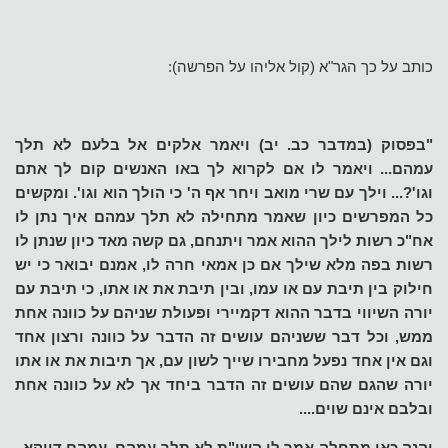
כותב על כך הגר"א (קול אליהו על הפרשה):
"בפסוק (במדבר כב. יב) ויאמר אלקים אל בלעם לא תלך
עמהם... ויאמר לו אם לקרוא לך באו האנשים קום לך אתם
וגו'?... וילך עם שרי מואב ויחר אף ה' כי הולך הוא וגו'. ומקשים
כל המפרשים כיון שאמר מתחילה לא תלך עמהם איך נתן לו
אח"כ רשות לילך ההוא אמר ויתנחם, גם קשה מאד כיון שנתן לו
רשות בפה מלא שילך אם כן אמאי חרה לו, אמנם יבואר כי יש
חילוק בין תיבת עם או עמו, ובין תיבת את או אתו, כי תיבת עם
יורה השיווי בדבר ההוא דקמיירי ופעולת שניהם על כוונה אחת
ממש, וכל דבר ששניהם עושים זה הדבר על כוונה ורצון אחד
וגם אין אחד נפעל מחבירו שייך לשון עם, אך תיבות את או אתו
יורה שהגם שהם עושים זה הדבר ביחד אך לא על כוונה אחת
ובלבם אינם שוים....