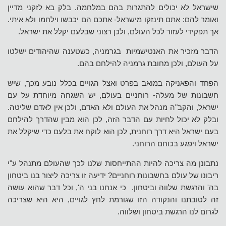
שישראל לא יכולים להתגרות בהם במלחמה. בלק בא לזקני מדיין
ואומר להם: אתם תינזקו מישראל- אתכם הם יכבשו וילחמו ולא איתי.
אך תפקידי לעזור לכל העולם, ולכן רצוני שבלעם יקלל את ישראל.
הדבר מזכיר את האנטישמיות בגרמניה, כשטענה שהיהודים ישלטו
על העולם, ולכן מחובת גרמניה להילחם בהם.
הפחד והפאניקה במואב בפרט ואצל הגויים בכלל נובע מכך, שיש
חשבונות של מעלה- רוחניים בעולם, יש השגחה מיוחדת על עם
ישראל, והקב"ה מנהל את העולם ולא האדם, ולכן אין לאדם שליטה.
ובלק לא יכול לחיות עם הדבר הזה, לכן הוא מבין שהדרך להילחם
בעם ישראל היא דרך רוחנית, לכן הוא לוקח את בלעם כדי שיקלל את
ישראל ויפגע בכוחם הרוחני.
נתבונן מה צריכה להיות ההתייחסות שלנו לכך שהעולם מתנהל ע"י
ריבונו של עולם בחשבונות רוחניים? ידיעה זו צריכה ליצור בנו ביטחון
בה' והרגשת שלווה וביטחון. כי אנחנו בני ה', וכל דבר שהוא עושה
זה לטובתנו והנקודה הזו שגורמת לחץ לגויים, היא היא שצריכה
לגרום לנו הרגשת ביטחון ושלווה.