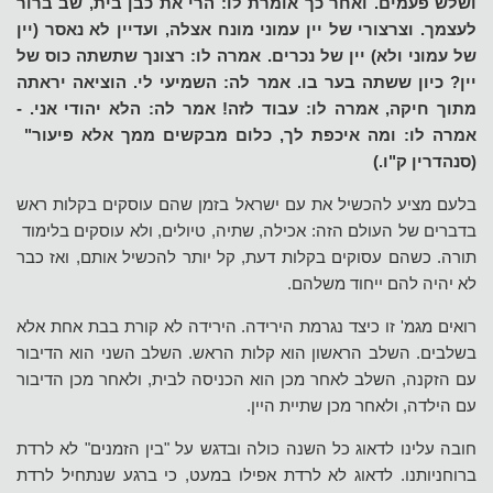
ושלש פעמים. ואחר כך אומרת לו: הרי את כבן בית, שב ברור
לעצמך. וצרצורי של יין עמוני מונח אצלה, ועדיין לא נאסר (יין
של עמוני ולא) יין של נכרים. אמרה לו: רצונך שתשתה כוס של
יין? כיון ששתה בער בו. אמר לה: השמיעי לי. הוציאה יראתה
מתוך חיקה, אמרה לו: עבוד לזה! אמר לה: הלא יהודי אני. -
אמרה לו: ומה איכפת לך, כלום מבקשים ממך אלא פיעור"
(סנהדרין ק"ו.)
בלעם מציע להכשיל את עם ישראל בזמן שהם עוסקים בקלות ראש
בדברים של העולם הזה: אכילה, שתיה, טיולים, ולא עוסקים בלימוד
תורה. כשהם עסוקים בקלות דעת, קל יותר להכשיל אותם, ואז כבר
לא יהיה להם ייחוד משלהם.
רואים מגמ' זו כיצד נגרמת הירידה. הירידה לא קורת בבת אחת אלא
בשלבים. השלב הראשון הוא קלות הראש. השלב השני הוא הדיבור
עם הזקנה, השלב לאחר מכן הוא הכניסה לבית, ולאחר מכן הדיבור
עם הילדה, ולאחר מכן שתיית היין.
חובה עלינו לדאוג כל השנה כולה ובדגש על "בין הזמנים" לא לרדת
ברוחניותנו. לדאוג לא לרדת אפילו במעט, כי ברגע שנתחיל לרדת