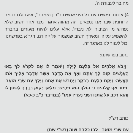
מחובר לעבודת ה'.
4) אנחנו נפגשים עם כל מיני אנשים ב"בין הזמנים", ולא כולם ברמה
הרוחנית שבה אנו נמצאים, וזה מהווה אתגר. מצד אחד חשוב שלא
נפרוש מן הציבור ולא ניבדל, אלא עלינו להיות מעורים בחברה
ולהשפיע עליה, ומאידך חשוב שנשמור על ייחודנו. הגר"א בפרשתנו,
יכול לעזור לנו באתגר זה.
כתוב בפרשתנו:
"וַיָּבֹא אֱלֹהִים אֶל בִּלְעָם לַיְלָה וַיֹּאמֶר לוֹ אִם לִקְרֹא לְךָ בָּאוּ
הָאֲנָשִׁים קוּם לֵךְ אִתָּם וְאַךְ אֶת הַדָּבָר אֲשֶׁר אֲדַבֵּר אֵלֶיךָ אֹתוֹ
תַעֲשֶׂה: וַיָּקָם בִּלְעָם בַּבֹּקֶר וַיַּחֲבֹשׁ אֶת אֲתֹנוֹ וַיֵּלֶךְ עִם שָׂרֵי מוֹאָב.
וַיִּחַר אַף אֱלֹהִים כִּי הוֹלֵךְ הוּא וַיִּתְיַצֵּב מַלְאַךְ יְקֹוָק בַּדֶּרֶךְ לְשָׂטָן לוֹ
וְהוּא רֹכֵב עַל אֲתֹנוֹ וּשְׁנֵי נְעָרָיו עִמּוֹ" (במדבר כ"ב כ-כא)
כותב רש"י:
עם שרי מואב - לבו כלבם שוה (רש"י שם)