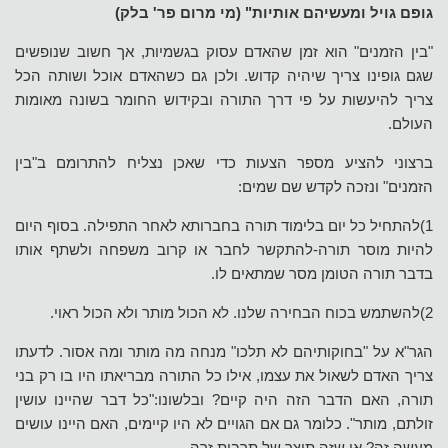
גופם גויל ומעשיהם אותיות" (מי מרום פר' בלק)
"בין הזמנים" הוא זמן שהאדם עסוק בגשמיות, אך חשוב שנופשים
שגם גופינו צריך שיהיה קדוש. ולכן גם כשהאדם אוכל ושותה הכל
צריך להיעשות על פי דרך התורה ובקידוש החומר בשונה מאומות
העולם.
ברצוני להציע מספר הצעות כדי שאכן נצליח להתרומם ב"בין
הזמנים" ונזכה לקדש שם שמים:
1)להתחיל כל יום בלימוד תורה בחברותא לאחר התפילה. בסוף היום
להיות מוסר תורה-להתקשר לחבר או קרוב משפחה ולשתף אותו
בדבר תורה הטומן מסר שמתאים לו.
2)להשתמש בכוח הבחירה שלנו. לא הכול מותר ולא הכול ראוי.
הגר"א על "בחוקותיהם לא תלכו" מנחה מה מותר ומה אסור. לדעתו
צריך האדם לשאול את עצמו, אילו כל התורה מבריאתו היו בו רק בני
תורה, האם הדבר הזה היה קיים? ובלשונו:"כל דבר שהיינו עושין
זולתם, מותר". כלומר גם אם הגויים לא היו קיימים, האם היינו עושים