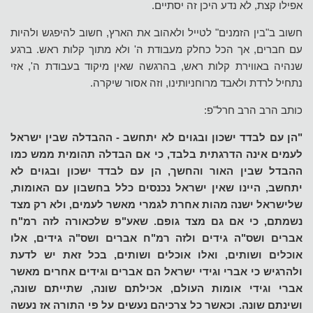
אפילו קצת, לא נדע היכן זה יסתיים.
חשוב ב"בין הזמנים" לטייל ולאהוב את הארץ, חשוב להיפגש ולהיות
עם חברים, אך הכל כחלק מעבודת ה' ולא מתוך קלות ראש. ברגע
שנהיה באווירת קלות ראש, בהרגשה שאין מיקוד בעבודת ה', אזי
נתחיל לרדת ולאבד מרוחניותינו, וזה אסור שיקרה.
כותב הרב הרב חרל"פ:
"הן עם לבדד ישכון ובגוים לא יתחשב - ההבדלה שבין ישראל
לעמים אינה הדרגתית בלבד, כי אם הבדלה תהומית ממש כמו
ההבדל שבין האור והחשך, הן עם לבדד ישכון ובגוים לא
יתחשב, היינו שאין ישראל נכנסים כלל בחשבון עם האומות,
שלישראל ישנה מהות אחרת לגמרי מאשר לעמים, ולא רק מצד
נשמתם, כי אם גם מצד גופם. שאע"פ שלכאורה לזה רמ"ח
אברים ושס"ה גידים ולזה רמ"ח אברים ושס"ה גידים, אלו
אוכלים ושותים, ואלו אוכלים ושותים, בכל זאת יש לדעת
ולהרגיש כי אברי וגידי ישראל הם אברים וגידים אחרים מאשר
אברי וגידי אומות העולם, אכילתם שונה, שתייתם שונה,
ושינתם שונה. וכאשר כל צרכיהם נעשים על פי התורה אז נעשה