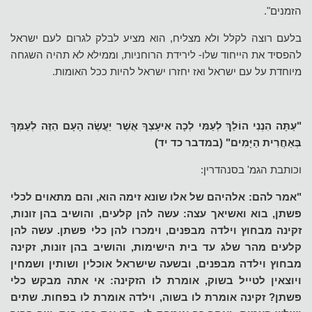
הזמנים".
בלעם רוצה לקלל ולא מצליח, הוא מציע לבלק לגרום לעם ישראל
להפסיד את הייחוד שלו- לירידת הרוחניות, וממילא לא תהיה השגחה
מיוחדת על עם ישראל ואז יחזרו ישראל להיות ככל האומות.
"עַתָּה הִנְנִי הוֹלֵךְ לְעַמִּי לְכָה אִיעָצְךָ אֲשֶׁר יַעֲשֶׂה הָעָם הַזֶּה לְעַמְּךָ
בְּאַחֲרִית הַיָּמִים" (במדבר כד יד)
וכותבת הגמ' בסנהדרין:
"אמר להם: אלהיהם של אלו שונא זימה הוא, והם מתאוים לכלי
פשתן, בוא ואשיאך עצה: עשה להן קלעים, והושיב בהן זונות,
זקינה מבחוץ וילדה מבפנים, וימכרו להן כלי פשתן. עשה להן
קלעים מהר שלג עד בית הישימות, והושיב בהן זונות, זקינה
מבחוץ וילדה מבפנים, ובשעה שישראל אוכלין ושותין ושמחין
ויוצאין לטייל בשוק, אומרת לו הזקינה: אי אתה מבקש כלי
פשתן? זקינה אומרת לו בשוה, וילדה אומרת לו בפחות. שתים