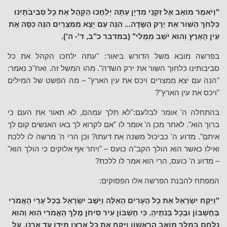
"וַיֹּאמֶר מוֹאָב אֶל זִקְנֵי מִדְיָן עַתָּה יְלַחֲכוּ הַקָּהָל אֶת כָּל סְבִיבֹתֵינוּ
כִּלְחֹךְ הַשּׁוֹר אֵת יֶרֶק הַשָּׂדֶה... הִנֵּה עַם יָצָא מִמִּצְרַיִם הִנֵּה כִסָּה אֶת
עֵין הָאָרֶץ וְהוּא יֹשֵׁב מִמֻּלִי" (במדבר כ"ב, ד'- ה').
בפרשה מובא משל הדורש ביאור: "עתה ילחכו הקהל את כל
סביבותינו כלחוך השור את ירק השדה". מהו המשל זה. ואח"כ נאמר:
"הנה עם יצא ממצרים ויכס את עין הארץ" – מה הפשט של המילים
"ויכס את עין הארץ"?
בהתחלה ה' אומר לבלעם:"לא תלך עמהם, לא תאור את העם כי
ברוך הוא". לאחר מכן ה' אומר לו "אם לקרוא לך באו האנשים קום לך
איתם". מדוע ה' כביכול משנה את דעתו? וכן הרי ה' מרשה לו ללכת
ואילו כאשר הוא הולך הקב"ה כועס – "ויחר אף אלוקים כי הולך הוא"
– מדוע ה' כועס, הרי הוא אמר לו ללכת?
המפתח להבנת הפרשה אלו הפסוקים:
"וַיִּקַּח יִשְׂרָאֵל אֵת כָּל הֶעָרִים הָאֵלֶּה וַיֵּשֶׁב יִשְׂרָאֵל בְּכָל עָרֵי הָאֱמֹרִי
בְּחֶשְׁבּוֹן וּבְכָל בְּנֹתֶיהָ. כִּי חֶשְׁבּוֹן עִיר סִיחֹן מֶלֶךְ הָאֱמֹרִי הִוא וְהוּא
נִלְחַם בְּמֶלֶךְ מוֹאָב הָרִאשׁוֹן וַיִּקַּח אֶת כָּל אַרְצוֹ מִיָּדוֹ עַד אַרְנֹן. עַל