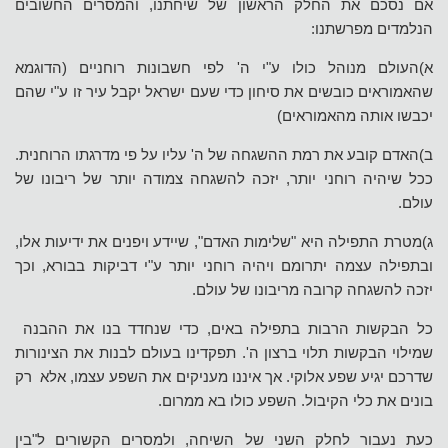
אם נסכם את החלק הראשון של שיחתנו, והמסרים החשובים
הנלמדים מפרשתנו:
א)העולם מנוהל כולו ע"י ה' לפי חשבונות רוחניים (הדוגמא
שהאמוראים כובשים את סיחון כדי שעם ישראל יקבל עיר זו ע"י שהם
יכבשו אותה מהאמוראים)
ב)האדם קובע את רמת ההשגחה של ה' עליו על פי מדרגתו הרוחנית.
ככל שיהיה רוחני יותר, יזכה להשגחה צמודה יותר של ריבונו של
עולם.
ג)מטרת התפילה היא "שלימות האדם", שיידע ויפנים את ידיעות אלו,
ובתפילה עצמה יתרומם ויהיה רוחני יותר ע"י דביקות בבורא, וכך
יזכה להשגחה קרובה מריבונו של עולם.
כל הבקשות הרבות בתפילה באים, כדי שנחדד בנו את ההבנה
שמילוי הבקשות תלוי ברצון ה'. תפקדינו בעולם לבנות את הצינורות
שדרכם יגיע שפע אלוקי. אך איננו מעניקים את השפע עצמו, אלא רק
בונים את כלי הקיבול. השפע כולו בא ממרום.
כעת נעבור לחלק השני של השיחה, ולמסרים הקשורים ל"בין