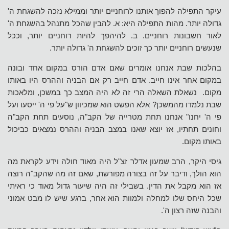
עיקר התפילה להפוך אותנו לרוחניים יותר וממילא נזכה להשגחת ה'
גדולה יותר. מהות התפילה היא: א. להבין שהכל מתנהל בהשגחת ה'
לאור חשבונות רוחניים. ב. להיהפך להיות רוחניים יותר, וככל
שנעשים רוחניים יותר כך זוכים להשגחת ה' גדולה יותר.
בהלכות שבת אנחנו אומרים שאם אדם הורס במקום אחד ובונה
במקום אחר אינו חייב. אדם חייב רק אם הבניה וההרס היו באותו
מקום. נשאלת השאלה הרי זה לא היה המצב כך במשכן, ומלאכות
שבת נלמדו מהמשכן? אלא הפשט הוא שמכיוון ש"על פי ה' ייסעו ועל
פי ה' יחנו" אנחנו תחת מטרייה של הקב"ה, נוסעים תחת הקב"ה
וחונים תחתיו, אז יוצא שאנו במצב הבניה וההרס נמצאים כביכול
באותו מקום.
גיסי היקר, הרב שמעון אדלר זצ"ל היה מאוד חולה וידע לקראת מה
הוא הולך, ודיבר על זה בצורה מפורשת, שאם זה מה שהקב"ה רוצה
אז הוא מקבל את הדין. בשבילי זה היה שיעור גדול מאוד כי ראיתי
שכל היחס שלו למחלה ולמוות הוא אחר, ברגע שיש לו מבט אמוני
והבנה שזה רצון ה'.