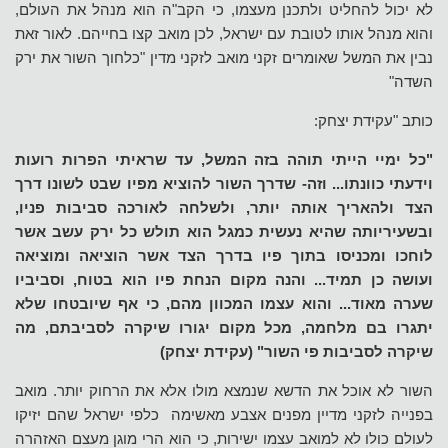
לא יכול להחליט ולתכנן מעצמו, כי הקב"ה הוא מנהל את העולם,
והוא מנהל אותו לטובת עם ישראל, לכן מואב קצו בחייהם. לאור זאת
נבין את המשל שאומרים זקני מואב לזקני מדין "כלחוך השור את ירק
השדה"
כותב "עקידת יצחק:
"כל ימיי הייתי תוהה בזה המשל, עד שראיתי הפרות רועות
וידעתי כוונתו... וזה- שדרך השור להוציא מפיו שבט לשונו דרך
הצד ולהאריך אותה יותר, ולשלחה לאורכה סביבות פניו,
ובשעיריותה שהיא נעשית כמגל הוא תולש כל ירק עשב אשר
לוחכו ומכניסו בתוך פיו בדרך הצד אשר הוציאה ומוציאה
ועושה כן תמיד... והנה מקום הנחת פיו הוא בטוח, וסביביו
שערה מאוד... והוא עצמו המכוון מהם, כי אף שיובטחו שלא
יתגרו בם מלחמה, מכל מקום יגורו שיקרה לסביבתם, מה
שיקרה לסביבות פי השור" (עקידת יצחק)
השור לא אוכל את הדשא שנמצא מולו אלא את הרחוק יותר. מואב
בפנייה לזקני מדיין מפנים אצבע מאשימה כלפי ישראל שהם יזיקו
לעולם כולו לא למואב עצמו ישירות, כי הוא הרי מוגן מעצם האזהרה