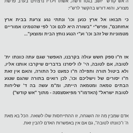
ה"אש קודש" יושב בגטו ורשה, אשתו וילדיו נרצחים בערב פרשת
מצורע, והוא דורש בהקשר לרש"י:
כי תבואו אל ארץ כנען וכו' ונתתי נגע צרעת בבית ארץ
אחזתכם", ופרש"י "בשורה היא לכם וכו' לפי שהטמינו אמוריים
מטמוניות של זהב וכו' וע"י הנגע נותץ הבית ומוצאן"...
אז ח"ו ספק חשש עולה בקרבנו, האפשר שגם עתה כוונתו ית'
לטובה, אם לטובה, הי' לו ליסרנו בדברים שיקרבו אותנו אליו,
ולא ביטול תורה ותפילה ח"ו כמעט כל התורה, והאם אין זאת
ח"ו יסורים של וישליכם וכו', לכן רואים בתורה שהגם שנגע
הבתים טמאה ומטמאה הייתה, ומ"מ עשה בה ד' שליחות
לטובת ישראל" (האדמו"ר מפיאסצסנה - מתוך "אש קודש")
אדם שמבין מה זה השגחה, זו ההתייחסות שלו לשואה. הכל בא מאת
ה' ו"כוונתו לטובה", גם אם אין באפשרות האדם להבין זאת.