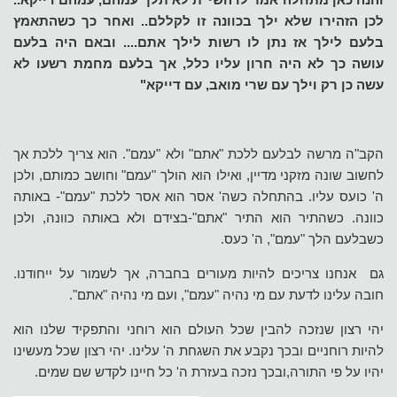
והנה כאן מתחלה אמר לו השי"ת לא תלך עמהם, עמהם דייקא..
לכן הזהירו שלא ילך בכוונה זו לקללם.. ואחר כך כשהתאמץ
בלעם לילך אז נתן לו רשות לילך אתם.... ובאם היה בלעם
עושה כך לא היה חרון עליו כלל, אך בלעם מחמת רשעו לא
עשה כן רק וילך עם שרי מואב, עם דייקא"
הקב"ה מרשה לבלעם ללכת "אתם" ולא "עמם". הוא צריך ללכת אך
לחשוב שונה מזקני מדיין, ואילו הוא הולך "עמם" וחושב כמותם, ולכן
ה' כועס עליו. בהתחלה כשה' אסר הוא אסר ללכת "עמם"- באותה
כוונה. כשהתיר הוא התיר "אתם"-בצידם ולא באותה כוונה, ולכן
כשבלעם הלך "עמם", ה' כעס.
גם אנחנו צריכים להיות מעורים בחברה, אך לשמור על ייחודנו.
חובה עלינו לדעת עם מי נהיה "עמם", ועם מי נהיה "אתם".
יהי רצון שנזכה להבין שכל העולם הוא רוחני והתפקיד שלנו הוא
להיות רוחניים ובכך נקבע את השגחת ה' עלינו. יהי רצון שכל מעשינו
יהיו על פי התורה,ובכך נזכה בעזרת ה' כל חיינו לקדש שם שמים.