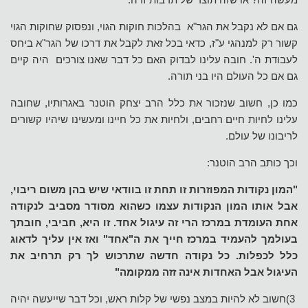
מעשה זה? או שזה תוצר של תרבות זרה.
גם אם לא נקבל את הגר"א בהלכות חוקות הגוי, ונפסוק שחוקות הגוי
קשור רק למנהגי ע"ז, כדאי בכל זאת לקבל את דרכו של הגר"א ביחס
לעבודת ה'. חובה עלינו לבדוק האם כל דבר שאנו צורכים היה קיים
גם אם כל העולם היו בני תורה.
כמו כן, חשוב שנזכור את כלל הרב יצחק הוטנר באגרותיו, שחובה
עלינו לחיות חיים רחבים, ולחיות את כל חיינו ומעשינו שיהיו קשורים
לריבונו של עולם.
וכך כותב הרב הוטנר:
"המון נקודות המפוזרות זו תחת זו בוודאי שיש בהן משום ריבוי,
אבל אותו המון הנקודות עצמו כשהוא מסודר מסביב לנקודה
אחת העומדת במרכז הרי זה עיגול אחד. זו היא, חביבי, חובתך
בעולמך להעמיד במרכז חייך את ה"אחד" ואז אין עליך לדאוג
כלל לכפלות. כל נקודה חדשה שתרכוש לך רק תרחיב את
העיגול אבל האחדות אינה זזה ממקומה"
3)חשוב לא להיות במצב נפשי של קלות ראש, וכל דבר שייעשה יהיה