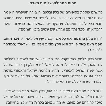
מהות התפילה-שלימות האדם
פרשתנו עוסקת בסיפורים של בלק ובלעם. השאלה העיקרית היא מה
אנחנו לומדים מזה לעבודת ה' שלנו-לבניית האישיות. היות ובחודש
הבא נצא ל"בין הזמנים", אתמקד גם בשאלה מה פרשתנו יכולה
ללמד אותנו כיצד נתרומם ונקדש שם שמים ב"בין הזמנים"?
"וַיַּרְא בָּלָק בֶּן צִפּוֹר אֵת כָּל אֲשֶׁר עָשָׂה יִשְׂרָאֵל לָאֱמֹרִי. וַיָּגָר מוֹאָב
מִפְּנֵי הָעָם מְאֹד כִּי רַב הוּא וַיָּקָץ מוֹאָב מִפְּנֵי בְּנֵי יִשְׂרָאֵל" (במדבר
כ"ב, ב-ג)
מדוע בלק בלחץ, בפאניקה? הרי הוא יודע שאסור לישראל להילחם
עם מואב, וא"כ הרי אין לו ממה לדאוג? "וירא בלק בן ציפור את כל
אשר עשה ישראל לאמורי". מדוע מלחמת ישראל והאמורי גורמת
לבלק ואנשיו לחרדה? לעומת זאת כשהוא שומע על קריעת ים סוף
ועשרת המכות זה לא גורם לא לחרדה?
"ויגר מואב מפני העם מאוד כי רב הוא, ויקץ מואב מפני בני ישראל".
אומר רש"י: ויגר לשון מורא, ויקץ מואב – קצו בחייהם. הרי על ישראל
נאסר להילחם עם מואב, אז מדוע מואב בלחץ? מדוע קצו בחייהם?