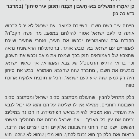
כֵּן יֹאמְרוּ הַמֹּשְׁלִים בֹּאוּ חֶשְׁבּוֹן תִּבָּנֶה וְתִכּוֹנֵן עִיר סִיחוֹן" (במדבר
כ"א כה-כז)
הייתה עיר בשם חשבון השייכת למואב, עם ישראל לא יכול לכבוש
אותה כי לעם ישראל אסור להילחם במואב. מה עשה הקב"ה?
הקב"ה גרם שהאמוריים יכבשו את העיר, ואחרי שהעיר שייכת
לאמוריים עם ישראל בא וכובש אותה. בהסתכלות הראשונית נראה
שהצבא של האמוראים חזק בכך שניצח את מואב וכבש את חשבון,
וכך בודאי הרגיש הרמטכ"ל של צבא האמוראי. אך כאשר ישראל
כובשים את חשבון, מתברר שזה שהצבא האמוראי כבש את סיחון
היה רק למען שזה יגיע לעם ישראל, והכל זו תוכנית אלוקית ארוכת
טווח.
בלק מתחיל להבין שהעולם מסתובב סביב ישראל ומסתובב סביב
חשבונות רוחניים, ממילא אין לו שליטה עליהם והוא לא יכול לנבא
את העתיד. הוא מפסיק להיות בראש הפירמידה. זו הכוונה במילים:
"כיסה את עין כל הארץ" – עם ישראל מכסה את התהליך הגשמי
הפשוט, ישנו כוח רוחני וחשבונות אלוקיים והם יוצרים את הדבר.
בראות זאת בלק כך הוא נכנס ללחץ. הוא מבין שהוא לא שולט, הוא