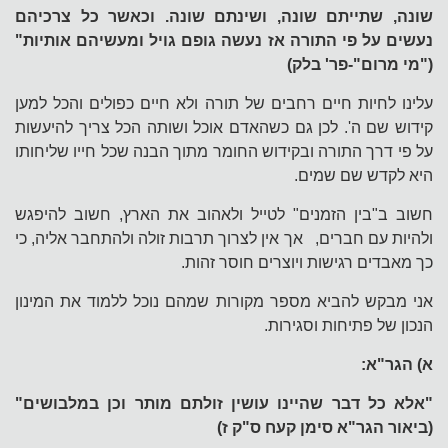
שונה, שתייתם שונה, ושינתם שונה. וכאשר כל צרכיהם
נעשים על פי התורה אז נעשה גופם גויל ומעשיהם אותיות"
("מי מרום"-פר' בלק)
עלינו לחיות חיים רחבים של תורה ולא חיים כפולים והכל למען
קידוש שם ה'. לכן גם כשהאדם אוכל ושותה הכל צריך להיעשות
על פי דרך התורה ובקידוש החומר מתוך הבנה שכל חייו שליחותו
היא לקדש שם שמים.
חשוב ב"בין הזמנים" לטייל ולאהוב את הארץ, חשוב להיפגש
ולהיות עם חברים, אך אין לצרוך תרבות זולה ולהתחבר אליה, כי
כך מאבדים רגישות ויוצרים חוסר זהות.
אני מבקש להביא מספר מקורות שמהם נוכל ללמוד את המינון
הנכון של פתיחות וסגירות.
א) הגר"א:
"אלא כל דבר שהיינו עושין זולתם מותר וכן במלבושים"
(ביאור הגר"א סימן קעח ס"ק ז)