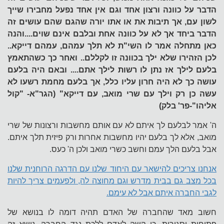
הדבר על כוונה ורצון אחד וגם אין אחד נפעל מחבירו שייך
לשון עם, אך תיבות את או אתו יורה שהגם שהם עושים זה
הדבר ביחד אך לא על כוונה אחת ובלבם אינם שוים....והנה
כאן מתחלה אמר לו השי"ת לא תלך עמהם, עמהם דייקא..
לכן הזהירו שלא ילך בכוונה זו לקללם.. ואחר כך כשהתאמץ
בלעם לילך אז נתן לו רשות לילך אתם.... ובאם היה
בלעם
עושה כך לא היה חרון עליו כלל, אך בלעם מחמת רשעו לא
עשה כן רק וילך עם שרי מואב, עם דייקא" (הגר"א- "קול
אליהו"-פר' בלק)
ה' אמר לבלעם לך איתם לא עם אותם מחשבות ורצונות של שרי
מואב, אלא לך בלעם יהיו מחשבות אחרות ורק פיזית תלך איתם.
אבל בלעם הלך עמם וחשב כשרי מואב ולכן ה' כעס.
אנחנו צריכים להישאר עם היחוד שלנו עם הדרגה הרוחנית שלנו
בכל מצב גם בבית מדרש וגם מחוצה לה, ולפעמים צריך להיות
לגבי החברה איתם אבל לא עימם.
חשוב מאד שהחברה של האדם תהיה דומה לו בנושא של