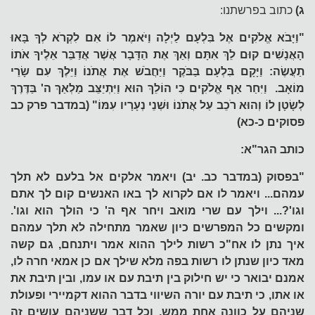
ג)
כתוב בפרשתנו:
"וַיָּבֹא אֱלֹקִים אֶל בִּלְעָם לַיְלָה וַיֹּאמֶר לוֹ אִם לִקְרֹא לְךָ בָּאוּ
הָאֲנָשִׁים קוּם לֵךְ אִתָּם וְאַךְ אֶת הַדָּבָר אֲשֶׁר אֲדַבֵּר אֵלֶיךָ אֹתוֹ
תַעֲשֶׂה: וַיָּקָם בִּלְעָם בַּבֹּקֶר וַיַּחֲבֹשׁ אֶת אֲתֹנוֹ וַיֵּלֶךְ עִם שָׂרֵי
מוֹאָב. וַיִּחַר אַף אֱלֹקִים כִּי הוֹלֵךְ הוּא וַיִּתְיַצֵּב מַלְאַךְ ה' בַּדֶּרֶךְ
לְשָׂטָן לוֹ וְהוּא רֹכֵב עַל אֲתֹנוֹ וּשְׁנֵי נְעָרָיו עִמּוֹ" (במדבר פרק כב
פסוקים כ-כא)
כותב הגר"א:
"בפסוק (במדבר כב. יב) ויאמר אלקים אל בלעם לא תלך
עמהם... ויאמר לו אם לקרוא לך באו האנשים קום לך אתם
וגו'?... וילך עם שרי מואב ויחר אף ה' כי הולך הוא וגו'.
ומקשים כל המפרשים כיון שאמר מתחילה לא תלך עמהם
איך נתן לו אח"כ רשות לילך ההוא אמר ויתנחם, גם קשה
מאד כיון שנתן לו רשות בפה מלא שילך אם כן אמאי חרה לו,
אמנם יבואר כי יש חילוק בין תיבת עם או עמו, ובין תיבת את
או אתו, כי תיבת עם יורה השיווי בדבר ההוא דקמיירי ופעולת
שניהם על כוונה אחת ממש, וכל דבר ששניהם עושים זה