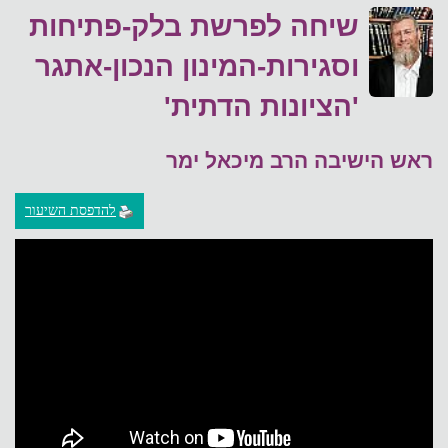
שיחה לפרשת בלק-פתיחות
וסגירות-המינון הנכון-אתגר
'הציונות הדתית'
ראש הישיבה הרב מיכאל ימר
להדפסת השיעור