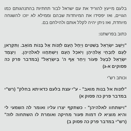
בלעם מייעץ להוריד את עם ישראל לבור תחתיות בהתנהגותם כמו
הגויים, ואז יפסידו את המיוחדות שבהם וממילא לא יזכו להשגחה
מיוחדת, ואז ניתן יהיה לקלל אותם ולהילחם בם.
כתוב בפרשתנו:
"וַיֵּשֶׁב יִשְׂרָאֵל בַּשִּׁטִּים וַיָּחֶל הָעָם לִזְנוֹת אֶל בְּנוֹת מוֹאָב. וַתִּקְרֶאןָ
לָעָם לְזִבְחֵי אֱלֹהֵיהֶן וַיֹּאכַל הָעָם וַיִּשְׁתַּחֲווּ לֵאלֹהֵיהֶן. וַיִּצָּמֶד
יִשְׂרָאֵל לְבַעַל פְּעוֹר וַיִּחַר אַף ה' בְּיִשְׂרָאֵל" (במדבר פרק כה
פסוקים א-ג)
וכותב רש"י
"לזנות אל בנות מואב" - ע"י עצת בלעם כדאיתא בחלק" (רש"י
במדבר פרק כה פסוק א)
"וישתחוו לאלהיהן" - כשתקף יצרו עליו ואומר לה השמעי לי
והיא מוציא לו דמות פעור מחיקה ואומרת לו השתחוה לזה"
(רש"י במדבר פרק כה פסוק ב)