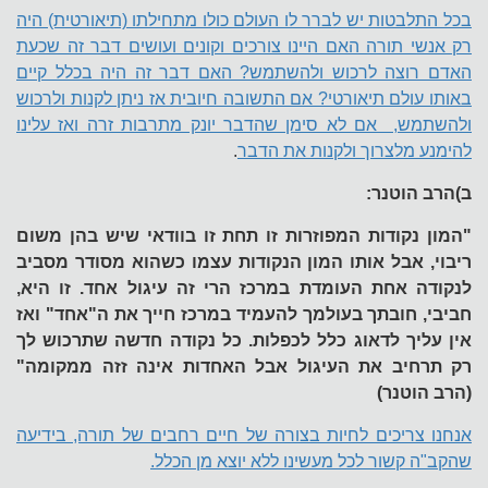
בכל התלבטות יש לברר לו העולם כולו מתחילתו (תיאורטית) היה
רק אנשי תורה האם היינו צורכים וקונים ועושים דבר זה שכעת
האדם רוצה לרכוש ולהשתמש? האם דבר זה היה בכלל קיים
באותו עולם תיאורטי? אם התשובה חיובית אז ניתן לקנות ולרכוש
ולהשתמש, אם לא סימן שהדבר יונק מתרבות זרה ואז עלינו
להימנע מלצרוך ולקנות את הדבר
.
ב)הרב הוטנר:
"המון נקודות המפוזרות זו תחת זו בוודאי שיש בהן משום
ריבוי, אבל אותו המון הנקודות עצמו כשהוא מסודר מסביב
לנקודה אחת העומדת במרכז הרי זה עיגול אחד. זו היא,
חביבי, חובתך בעולמך להעמיד במרכז חייך את ה"אחד" ואז
אין עליך לדאוג כלל לכפלות. כל נקודה חדשה שתרכוש לך
רק תרחיב את העיגול אבל האחדות אינה זזה ממקומה"
(הרב הוטנר)
אנחנו צריכים לחיות בצורה של חיים רחבים של תורה, בידיעה
שהקב"ה קשור לכל מעשינו ללא יוצא מן הכלל.