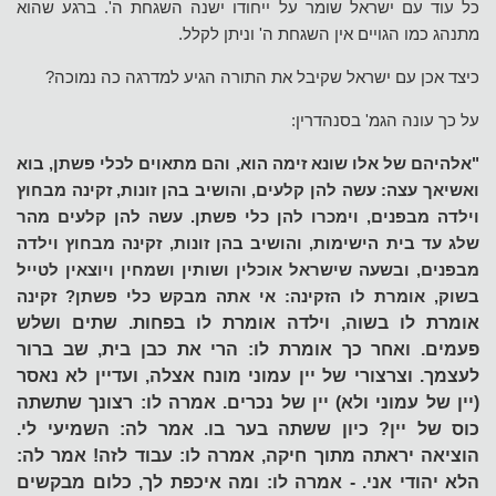
כל עוד עם ישראל שומר על ייחודו ישנה השגחת ה'. ברגע שהוא
מתנהג כמו הגויים אין השגחת ה' וניתן לקלל.
כיצד אכן עם ישראל שקיבל את התורה הגיע למדרגה כה נמוכה?
על כך עונה הגמ' בסנהדרין:
"אלהיהם של אלו שונא זימה הוא, והם מתאוים לכלי פשתן, בוא
ואשיאך עצה: עשה להן קלעים, והושיב בהן זונות, זקינה מבחוץ
וילדה מבפנים, וימכרו להן כלי פשתן. עשה להן קלעים מהר
שלג עד בית הישימות, והושיב בהן זונות, זקינה מבחוץ וילדה
מבפנים, ובשעה שישראל אוכלין ושותין ושמחין ויוצאין לטייל
בשוק, אומרת לו הזקינה: אי אתה מבקש כלי פשתן? זקינה
אומרת לו בשוה, וילדה אומרת לו בפחות. שתים ושלש
פעמים. ואחר כך אומרת לו: הרי את כבן בית, שב ברור
לעצמך. וצרצורי של יין עמוני מונח אצלה, ועדיין לא נאסר
(יין של עמוני ולא) יין של נכרים. אמרה לו: רצונך שתשתה
כוס של יין? כיון ששתה בער בו. אמר לה: השמיעי לי.
הוציאה יראתה מתוך חיקה, אמרה לו: עבוד לזה! אמר לה:
הלא יהודי אני. - אמרה לו: ומה איכפת לך, כלום מבקשים