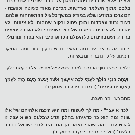
ולא זו, אלא שדברים פסולים כגון אלו כבר 'שוכנים אחר כבוד'
בלבם מתוך השלמה ואדישות. מסיבה מאוד פשוטה וכואבת -
הם צרכו במודע ושלא במודע במשך כל גיל ההתפתחות שלהם,
דעות זרות ונפסדות ותוכן פסול ורקוב שמהותו לא ציונות ולא
יהדות, לא ערכים בריאים של תא משפחתי ולא הגדרה עצמית
ברורה. ושמבחינתם כל העולם הפרוגרסיבי הוא בסדר ונורמלי.
מכתב זה מראה עד כמה המצב דורש תיקון יסודי ומהו התיקון
והמינון. על כך נדבר היום בשיחתנו.
בלעם מציע בסוף הפרשה לאחר שלא קילל את ישראל כבקשת בלק:
"וְעַתָּה הִנְנִי הוֹלֵךְ לְעַמִּי לְכָה אִיעָצְךָ אֲשֶׁר יַעֲשֶׂה הָעָם הַזֶּה לְעַמְּךָ
בְּאַחֲרִית הַיָּמִים" (במדבר פרק כד פסוק יד)
כותב רש"י מה העצה:
"לכה איעצך" - מה לך לעשות ומה היא העצה אלהיהם של אלו
שונה זמה הוא כו' כדאיתא בחלק תדע שבלעם השיא עצה זו
להכשילם בזמה שהרי נאמר הן הנה היו לבני ישראל בדבר
בלעם" (רש"י במדבר פרק כד פסוק יד)