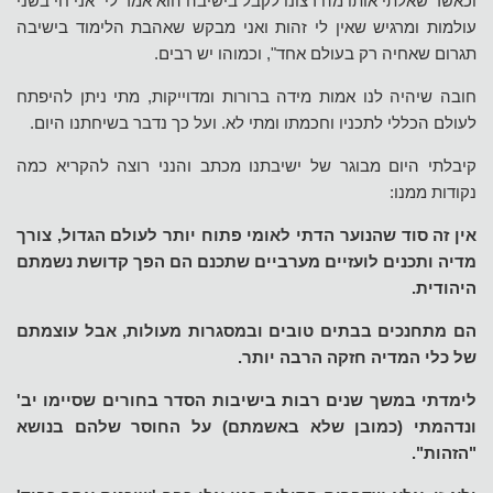
וכאשר שאלתי אותו מה רצונו לקבל בישיבה הוא אמר לי "אני חי בשני
עולמות ומרגיש שאין לי זהות ואני מבקש שאהבת הלימוד בישיבה
תגרום שאחיה רק בעולם אחד", וכמוהו יש רבים.
חובה שיהיה לנו אמות מידה ברורות ומדוייקות, מתי ניתן להיפתח
לעולם הכללי לתכניו וחכמתו ומתי לא. ועל כך נדבר בשיחתנו היום.
קיבלתי היום מבוגר של ישיבתנו מכתב והנני רוצה להקריא כמה
נקודות ממנו:
אין זה סוד שהנוער הדתי לאומי פתוח יותר לעולם הגדול, צורך
מדיה ותכנים לועזיים מערביים שתכנם הם הפך קדושת נשמתם
היהודית.
הם מתחנכים בבתים טובים ובמסגרות מעולות, אבל עוצמתם
של כלי המדיה חזקה הרבה יותר.
לימדתי במשך שנים רבות בישיבות הסדר בחורים שסיימו יב'
ונדהמתי (כמובן שלא באשמתם) על החוסר שלהם בנושא
"הזהות".