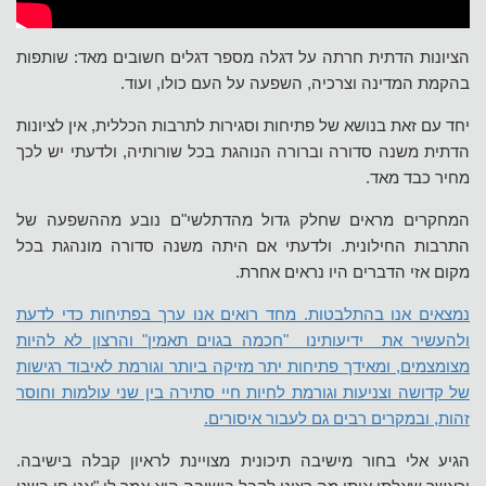
הציונות הדתית חרתה על דגלה מספר דגלים חשובים מאד: שותפות
בהקמת המדינה וצרכיה, השפעה על העם כולו, ועוד.
יחד עם זאת בנושא של פתיחות וסגירות לתרבות הכללית, אין לציונות
הדתית משנה סדורה וברורה הנוהגת בכל שורותיה, ולדעתי יש לכך
מחיר כבד מאד.
המחקרים מראים שחלק גדול מהדתלשי"ם נובע מההשפעה של
התרבות החילונית. ולדעתי אם היתה משנה סדורה מונהגת בכל
מקום אזי הדברים היו נראים אחרת.
נמצאים אנו בהתלבטות. מחד רואים אנו ערך בפתיחות כדי לדעת
ולהעשיר את ידיעותינו "חכמה בגוים תאמין" והרצון לא להיות
מצומצמים, ומאידך פתיחות יתר מזיקה ביותר וגורמת לאיבוד רגישות
של קדושה וצניעות וגורמת לחיות חיי סתירה בין שני עולמות וחוסר
זהות, ובמקרים רבים גם לעבור איסורים.
הגיע אלי בחור מישיבה תיכונית מצויינת לראיון קבלה בישיבה.