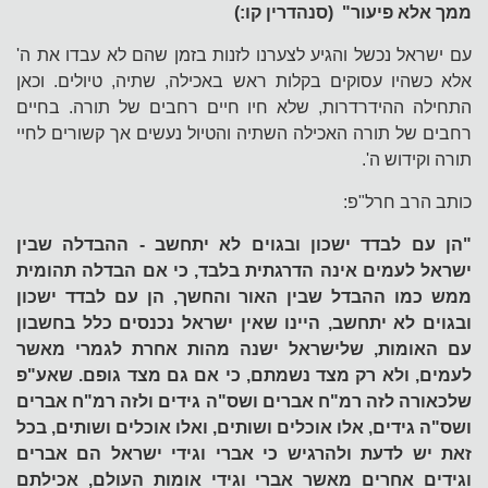
ממך אלא פיעור" (סנהדרין קו:)
עם ישראל נכשל והגיע לצערנו לזנות בזמן שהם לא עבדו את ה'
אלא כשהיו עסוקים בקלות ראש באכילה, שתיה, טיולים. וכאן
התחילה ההידרדרות, שלא חיו חיים רחבים של תורה. בחיים
רחבים של תורה האכילה השתיה והטיול נעשים אך קשורים לחיי
תורה וקידוש ה'.
כותב הרב חרל"פ:
"הן עם לבדד ישכון ובגוים לא יתחשב - ההבדלה שבין
ישראל לעמים אינה הדרגתית בלבד, כי אם הבדלה תהומית
ממש כמו ההבדל שבין האור והחשך, הן עם לבדד ישכון
ובגוים לא יתחשב, היינו שאין ישראל נכנסים כלל בחשבון
עם האומות, שלישראל ישנה מהות אחרת לגמרי מאשר
לעמים, ולא רק מצד נשמתם, כי אם גם מצד גופם. שאע"פ
שלכאורה לזה רמ"ח אברים ושס"ה גידים ולזה רמ"ח אברים
ושס"ה גידים, אלו אוכלים ושותים, ואלו אוכלים ושותים, בכל
זאת יש לדעת ולהרגיש כי אברי וגידי ישראל הם אברים
וגידים אחרים מאשר אברי וגידי אומות העולם, אכילתם