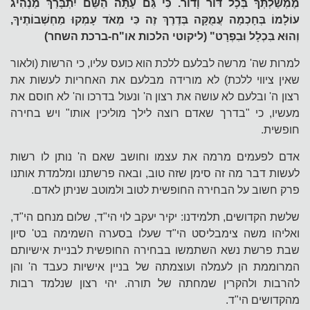
מֶמְשַׁלְתְּךָ בְּכָל דּוֹר וָדוֹר. כִּי גַּם עַתָּה הַשֵּׁם יִתְבָּרַךְ מַנְהִיג
עוֹלָמוֹ בְּחָכְמָה עֲמֻקָּה בְּדֶרֶךְ זֶה כִּי מְאֹד עָמְקוּ מַחְשְׁבוֹתֶיךָ,
וְהוּא בִּכְלָל וּבִפְרָט" (ליקוטי הלכות או"ח-ברכת השחר)
למרות שה' מרשה לבלעם ללכת הוא כועס עליו, כי הרשות (ולאור
שאין ציווי ללכת) לא מורידה מבלעם את האחריות לעשות את
רצון ה' ובלעם לא עושה את רצון ה' ונעול בדרכו וה' לא חוסם את
מעשיו, כי "בדרך שאדם רוצה לילך מוליכין
אותו" ויש בחירה
חופשית.
אדם לפעמים מרמה את עצמו וחושב שאם ה' נותן לו רשות
לעשות דבר מה זה סימן שזה טוב, ובאה פרשתנו ומלמדת אותנו
פרק חשוב על הבחירה החופשית לטוב ולמוטב שניתן לאדם.
שלשת הקדושים, תלמידנו: יקיר יעקב לוי הי"ד, שלום מנחם הי"ד,
ואליהו משה צימבליסט הי"ד שעלו בסערה השמימה בט' סיון
שבת פרשת נשא השתמשו בבחירה החופשית לבניית אישיותם
המרוממת הן לעמלה ועוצמתה של בניין אישיות כעבד ה' והן
להרבות ולהקרין שמחתה של תורה. יהי רצון שנלמד רבות
מהקדושים הי"ד.