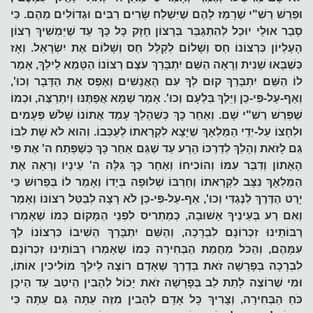
וּפֵרֵשׁ רַשִׁ"י שֶׁרָמַז לָהֶם שֶׁיִּשְׁלַח שָׂרִים רַבִּים וּגְדוֹלִים מֵהֶם. כִּי
סָבַר אוּלַי יוּכַל לְהִתְגַּבֵּר בְּרָצוֹן חָזָק כָּל כָּךְ עַד שֶׁיַּמְשִׁיךְ רָצוֹן
הָעֶלְיוֹן כִּרְצוֹנוֹ חַס וְשָׁלוֹם לְקַלֵּל חַס וְשָׁלוֹם אֶת יִשְׂרָאֵל. וְאָז
כְּשֶׁבָּאוּ שֵׁנִית וְרָאָה הַשֵּׁם יִתְבָּרַךְ עֹצֶם רְצוֹנוֹ הַטָּמֵא לֵילֵךְ, אָמַר
לוֹ הַשֵּׁם יִתְבָּרַךְ קוּם לְךָ עִם הָאֲנָשִׁים וְאֶפֶס אֶת הַדָּבָר וְכוּ',
וְאַף-עַל-פִּי-כֵן וַיֵּלֶךְ בִּלְעָם וְכוּ'. אָמַר שֶׁמָּא אֲפַתֶּנּוּ וְיִתְרַצֶּה, וּכְמוֹ
שֶׁפֵּרֵשׁ רַשִׁ"י שָׁם. וְאַחַר כָּךְ כְּשֶׁהָלַךְ עָמַד אֲתוֹנוֹ שָׁלֹשׁ פְּעָמִים
וּלְחָצוֹ עַל-יְדֵי הַמַּלְאָךְ שֶׁיָּצָא לִקְרָאתוֹ לְעַכְּבוֹ. וְהוּא לֹא שָׁת לִבּוֹ
גַּם לָזֹאת וְהָלַךְ לְדַרְכּוֹ הָרָע עַד שֶׁגַּם אַחַר כָּךְ כְּשֶׁפָּתַח ה' אֶת פִּי
הָאָתוֹן וְדִבֵּר עִמּוֹ וְהוֹכִיחוֹ וְאַחַר כָּךְ גִּלָּה ה' עֵינָיו וְרָאָה אֶת
הַמַּלְאָךְ נִצָּב לִקְרָאתוֹ וְחַרְבּוֹ שְׁלוּפָה בְּיָדוֹ וְאָמַר לוֹ בְּפֵרוּשׁ כִּי
יָרַט הַדֶּרֶךְ לְנֶגְדִּי וְכוּ', אַף-עַל-פִּי-כֵן לֹא רָצָה לְבַטֵּל רְצוֹנוֹ וְאָמַר
וְאִם רַע בְּעֵינֶיךָ אָשׁוּבָה, כְּמַתְרִיס לִפְנֵי הַמָּקוֹם כְּמוֹ שֶׁאָמְרוּ
רַבּוֹתֵינוּ זִכְרוֹנָם לִבְרָכָה, וְהַשֵּׁם יִתְבָּרַךְ הֵשִׁיבוֹ כִּרְצוֹנוֹ לֵךְ
עִמָּהֶם, וְהַכֹּל מֵחֲמַת הַבְּחִירָה כְּמוֹ שֶׁאָמְרוּ רַבּוֹתֵינוּ זִכְרוֹנָם
לִבְרָכָה בְּפָרָשָׁה זֹאת בְּדֶרֶךְ שֶׁאָדָם רוֹצֶה לֵילֵךְ מוֹלִיכִין אוֹתוֹ,
וּמִי שֶׁרוֹצֶה לָתֵת לֵב בְּפָרָשָׁה זֹאת יָכוֹל לְהָבִין הֵיטֵב עַד הֵיכָן
כֹּחַ הַבְּחִירָה, וְצָרִיךְ כָּל אָדָם לְהָבִין מִזֶּה עַתָּה גַּם עַתָּה כִּי