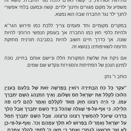
פתיחות וסגירות, כי קשה לאדם ללכת נגד החברה. נושא זה
משפיע על מקום מגורים וחינוך ילדים. קשה וכמעט בלתי אפשרי
לחנך ילד נגד החברה שבה הוא נמצא.
במקרים מקומיים וחד פעמים צריך ללכת כמו פירוש הגר"א
ולהיות כלפי חוץ כמו החברה אך בעומק הנפשי הרוחני להיות
שונה. אך כדרך חיים חשוב להיות בסביבה תורנית מחזקת
הדומה לשאיפותינו בנושא זה.
אם ניקח את שלשת המקורות הללו וניישם אותם בחיינו, נזכה
למינון הנכון של הפתיחות והסגירות ונקדש שם שמים.
כותב ר' נתן:
"עִקַּר כָּל כֹּחַ הַבְּחִירָה רוֹאִין בְּפָרָשָׁה זֹאת שֶׁל בִּלְעָם בְּעִנְיַן
הִלּוּכוֹ לְקַלֵּל אֶת יִשְׂרָאֵל חַס וְשָׁלוֹם. וְאֵיךְ הִתְנַהֵג הַשֵּׁם יִתְבָּרַךְ
עִמּוֹ. כִּי הָיָה רְצוֹנוֹ חָזָק מְאֹד לְקַלְּלָם וְאָמַר לָהֶם לִינוּ פֹה
הַלַּיְלָה. כִּי אַף-עַל-פִּי שֶׁגִּלָּה שֶׁהַכֹּל בְּיַד הַשֵּׁם יִתְבָּרַךְ אֲבָל הָלַךְ
בְּדַרְכּוֹ שֶׁיּוּכַל לְהַמְשִׁיךְ רְצוֹנוֹ כִּרְצוֹנוֹ. אֲבָל הַשֵּׁם יִתְבָּרַךְ חָמַל
עַל יִשְׂרָאֵל וְאָמַר לוֹ בְּפֵרוּשׁ לֹא תֵלֵךְ עִמָּהֶם וְכוּ'. וְאַף-עַל-פִּי-כֵן
לֹא שָׁב מֵרִשְׁעוֹ לְגַמְרֵי וְאָמַר כִּי מֵאֵן ה' לְתִתִּי לַהֲלֹךְ עִמָּכֶם ,