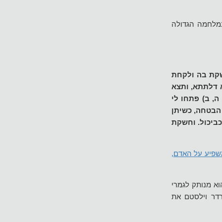
במלחמה הגדולה
שקת בה ולקחת
א דלתתא, ותצא
ה, ב) פתחו לי
 הבטחה, כשיתן
כביכול. וחשקת
שפיע על האדם,
וא מנותק לגמרי
רדר וילסטם את