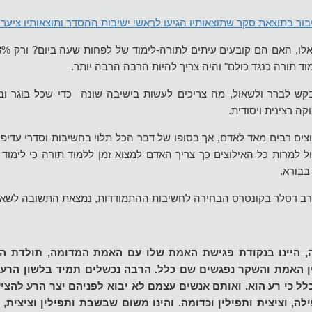
ר בתוצאת סקר שתוצאותיו הגיעו לראשי ישיבות ההסדר ותוצאותיו ציערו 
ד תורה כנגד כולם" והיה צריך להיות הרבה הרבה יותר.
ש לברר ולשאול, מה צריכים לעשות בישיבה שונה כדי שכל בוגר ובו
קה רצינית ויסודית.
וצים רבים מאד לאדם, אך בסופו של דבר הכל תלוי בחשיבות וסדרי עדיפו
ל למרות כל האילוצים כך צריך האדם למצוא זמן ללמוד תורה כי לימוד
בבורא.
רב דסלר בקונטרס הבחירה לחשיבות ההתמודדות, נמצאת התשובה לשאל
, היינו בנקודת פגישת האמת שלו עם האמת המדומה, תולדת ה
 האמת והשקר נפגשים שם כלל. הרבה נכשלים תמיד בלשון הרע, 
כלל כי רע הוא. ואותם אנשים עצמם לא יבוא לפניהם יצר הרע לה
ה, וציצית ותפילין וכדומה. והינו משום שבשבת ותפילין וציצית, נ