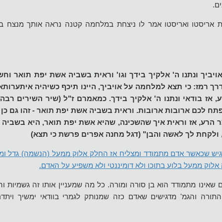
ם.
ת אריסטו ואריסטו אמר לו ניצחת במלחמה קטנה נראה אותך מנצח 
יביך ונתנו ה' אלקיך בידך וגו' וראית בשביה אשת יפת תואר וח
ך רמז: כי תצא למלחמה על אויביך, היינו תיכף כשיהיה איתערות
 אז בודאי ונתנו ה' אלקיך בידך. כמאמרם ז"ל (שיר השירים רבה 
תח לכם ארובות ארובות. וראית בשביה אשת יפת תואר - זהו גם כן
ר הרע, אז וראית איך שהשכינה, שהיא אשת יפת תואר, היא בשביה 
ולקחת לך לאשה והבן" (דגל מחנה אפרים פרשת כי תצא)
יש שכאשר אדם מתמודד ומצליח אז החלק אלוק ממעל (הנשמה) גדל ומ
 אלוק ממעל בלוע בתוכו ולא דומיננטי ולא משפיע על האדם.
שאינו מתמודד הוא בן סורה ומורה. כל מה שמעניין אותו זה גשמיות וה
והתורה והגמ' מדגישים שאדם כזה שמנותק לגמרי בוודאי ימשיך ויתד