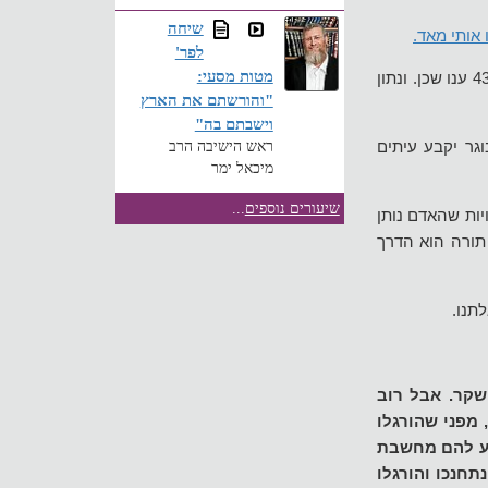
שיחה
אותי מאד.
לפר'
מטות מסעי:
בוגרי ישיבות ההסדר נשאלו, האם הם קובעים עיתים לתורה-לימוד של לפחות שעה ביום? ורק 43% ענו שכן. ונתון
"והורשתם את הארץ
וישבתם בה"
גר יקבע עיתים
ראש הישיבה הרב
מיכאל ימר
שיעורים נוספים
...
יות שהאדם נותן
 תורה הוא הדרך
תנו.
שקר. אבל רוב
מפני שהורגלו
ציע להם מחשבת
תחנכו והורגלו