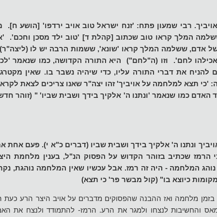
יביך. רבי שמעון פתח: 'זנח ישראל טוב אויב ירדפו' [הושע ח]. מ
שלמה המלך קראו טוב שכתוב [קהלת ד] 'טוב ילד מסכן וחכם'. 'אוי
של אדם, ששלמה המלך קראו 'שונא', ששמות הרבה יש לו (ליצה"ר)
כילהו לחם'. וזו (ה"לחם") היא התורה הקדושה, כמו שנאמר 'לכו
ם להניח את דברי התורה עליו, כדי שיהיה נשבר בו. שאין מקטרג
זה: 'כי תצא למלחמה על אויביך' זהו יצה"ר שאנו צריכים לצאת לקרא
ד האדם כמו שנאמר 'ונתנו ה' אלקיך בידך ושבית שביו' " (זוהר חד
ביך ונתנו ה' אלקיך בידך ושבית שביו (דברים כ"א י). פעם אחת אמ
כי הרמז שכתיב בזוהר הקדוש על הפסוק הנ"ל, בענין מלחמת היצ
והג המלחמה - היה זה רמז. אבל עכשיו שאין המלחמה נוהגת, נקר
קומות כיוצא בו" (קול מבשר פר' כי תצא)
 בזמן מלחמה ואז ההבנה שהפסוקים מדברים על אויב היצר הרע כעת ה
ס והחשיבות לנצחו ולמגר את הרע. הרמז- להתמודד ולנצח את האמ