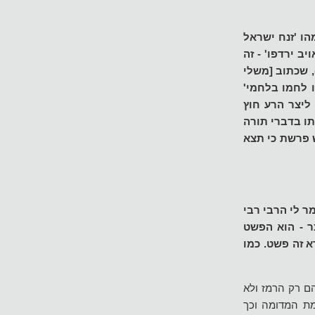
הו 'זנח ישראל
ב ירדפו' - זה
, שכתוב [משלי
 לחמו בלחמי'
 ליצר הרע חוץ
תו בדברי תורה
ש פרשת כי תצא
ר לי הרבי רבי
ר - הוא הפשט
א זה פשט. כמו
ם רק הרמז ולא
ת המדומה וכך