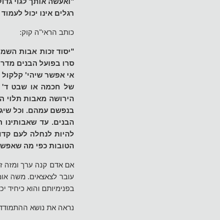
"ואעשה אותך לגוי גדו
רגלים אינו יכול לעמו
כותב הראי"ה קוק:
"יסוד זכות אבות השמ
סרו בפועל הבנים מדרך
אי אפשר שיהי' קלקול 
של חכמה או שבט ד' ע
הירושה מאבות תלוי הר
בנפשם עמהם. וכל שיג
הבנים. עד שאבותינו 
להיות לנחלה לעם קדו
הטובות כפי מה שאפשר 
אם אדם קנה ערך ומזה זה
עובר לצאצאים. משה אומ
בפנימיותם והוא כיחיד י
נראה את נושא ההתמודדו