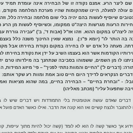
 שם ליצר הרע. אמנם נקודה זו של הבחירה אינה עומדת תמיד על
 עולה למעלה, היינו שמהקומות שהיו מערכת המלחמה מקודם, 
טובים שיוסיף לעשות בהם יהיה בלי שום מלחמה ובחירה כלל, וזהו
בחירות הרעות מגרשות היצה"ט ממקומו, וכשיוסיף לעשות מן הרע ה
ה ליצה"ט במקום ההוא. וזהו אז"ל (אבות ד', ב') "עבירה גוררת עביר
בה הותר לו" (יומא פ"ו:). נמצא שאין החינוך משנה כלל בעצם ע
תה. מעתה כל אדם יש לו בחירה במקום נקודת בחירתו אבל מקום
ירותיו הקודמות אשר הוא בעצמו השיב על ידן את נקודת בחירתו ל
יתנו לו מן השמים, ששמוהו בסביבה שנתחנך בה מילדותו טרם ידע
רה: (דברים ל') "החיים והמוות נתתי לפניך" – פי' מיזוג המידות, ה
רים הנקראים לדידך היום חיים טוב אמת ומוות רע שקר אותם: "נ
אבל: - "ובחרת בחיים" – הבחירה בחיים, במה שהוא מציאות ואמ
יבה שתפעול עליו" (מכתב מאליהו)
דברים שאדם עושה אוטומטית בלי התמודדות ויש דברים שיש לו ב
התגבר ולנצח קשיים ואז הוא קונה את הדבר. ואילו כאשר האדם פועל א
דוע אך כאשר קשה לו הוא לא לומד (קשה יכול להיות מתוך עייפות, קו