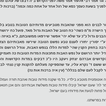
ל וגו' אמר רבי אלעזר אמר משה לפני הקדוש ב"ה רבונו של עולם ו
ד לפניך בשעת כעסך כסא של רגל אחד על אחת כמה וכמה" (ברכות לב
ור לבנים הוא מפני שהאבות מטביעים מדותיהם הטובות בטבע בלב 
 הישרה מ"מ כשהי' כח הטוב של האבות גדול מאד, פועל כח ירושת
הבנים גדול כ"כ עד שלא יהי' אפשר שירפאו ממשובתם, כ"א באיזה 
"י יסורין יחזרו לעצם טבע נפשם הטובה שירשו מאבותיהם הצדי
בה בחוזק הקנין שהי' למדות הללו בנפש האבות, וגודל הרושם וה
דל יותר הרושם על נפש האבות מתכונות המדות הטובות כה תעמיק
הקדושים אברהם יצחק ויעקב היו כ"כ דבקים במדות הקדושות והט
ש ששם ד' נקרא עליו, עד שהספיקה מעלתם להקנות קנין נצחי לבנ
לקבל לעם שלם בכללו" (עין איה ברכות אות נה)
 אוטומטית מוטבע בילדיו. כל מי שקנה מידות טובות ואהבת תורה ועמל
ר לה' שעם ישראל קיבלו מידות טובות משלשת אבותיהם והם אכן חטאו 
כול פחות לטעת את מידותיו בעם ישראל.
ת בפרשתנו.