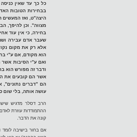
כל כך עד שאין כניסה
בבחירות הטובות האדם
היצה"ט, ואז המעשים ה
מצווה". וכן להיפך, ה
בחירה, כי אין עוד אחיז
שעבר אדם עבירה ושנה 
אלא רק את מקום נקוד
הוא מקודם, אם ע"י בח
ואם ע"י הסיבות אשר נ
ודבר זה מפורש הוא בתו
אשר הם קובעים את הדב
הם "דברים נתונים", 
עושה אותה, בלי שום ס
הרב דסלר מדגיש שיש 
ההתמודדות עוזרת לאדם ל
קונה את הדבר.
אם בחור בישיבה לומד וי