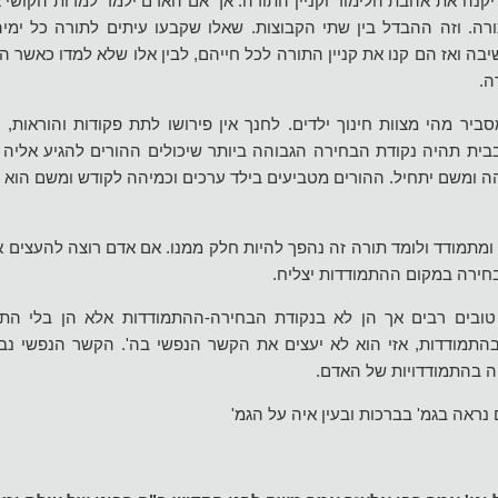
יקנה את אהבת הלימוד וקניין התורה. אך אם האדם ילמד למרות הקושי א
ורה. וזה ההבדל בין שתי הקבוצות. שאלו שקבעו עיתים לתורה כל ימי
בה ואז הם קנו את קניין התורה לכל חייהם, לבין אלו שלא למדו כאשר הי
ה.
יר מהי מצוות חינוך ילדים. לחנך אין פירושו לתת פקודות והוראות, 
בבית תהיה נקודת הבחירה הגבוהה ביותר שיכולים ההורים להגיע אליה 
ה ומשם יתחיל. ההורים מטביעים בילד ערכים וכמיהה לקודש ומשם הוא 
ומתמודד ולומד תורה זה נהפך להיות חלק ממנו. אם אדם רוצה להעצים 
חירה במקום ההתמודדות יצליח.
בים רבים אך הן לא בנקודת הבחירה-ההתמודדות אלא הן בלי התמו
התמודדות, אזי הוא לא יעצים את הקשר הנפשי בה'. הקשר הנפשי נב
 בהתמודדויות של האדם.
נראה בגמ' בברכות ובעין איה על הגמ'