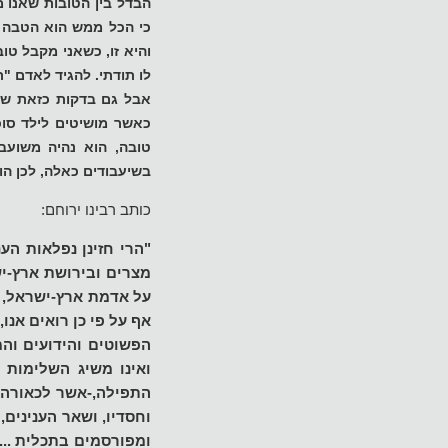
הבדל בין הטובות שאנו 
כי הכל ממש הוא הטבה ו
והיא זו, כשאני מקבל טוב
לו תודתי. להגיד לאדם "ת
אבל גם בדקות כזאת של 
כאשר מושיטים לילד סוכ
טובה, הוא נהיה משועבד
בשיעבודים כאלה, לכן הו
כותב רבינו ירוחם:
"הרי חזינן נפלאות הע
מצרים ובירושת ארץ-ישר
על אדמת ארץ-ישראל, ב
אף על פי כן רואים אנ
הפשוטים והידועים והמ
ואינו משיג השלימות כ
התפילה,-אשר לכאורה 
וחסדיו, ושאר הענינים,
ומפורסמים בתכלית ... 