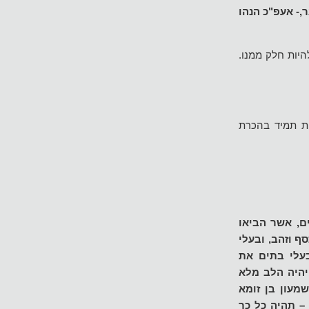
,- אעפ"כ הנהו
יות חלק ממנו.
 "וענית ואמרת"- אמירה מקבעת.4)החובה להיות תמיד בהכרת
ם, אשר הביאו
 וזהב, ובעלי
בעלי בתים את
יהיה הלב מלא
מעון בן זומא
– תהיה כל כך