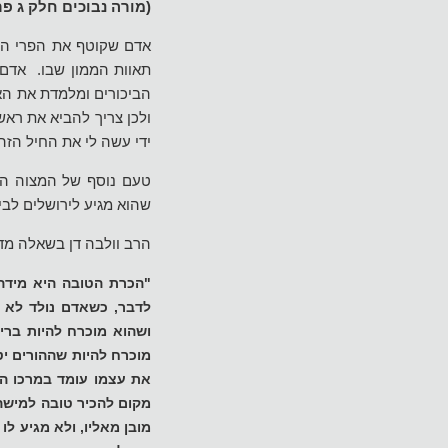
(מורה נבוכים חלק ג פר
אדם שקוטף את הפרי הרא
תאוות הממון שבו. אדם 
הביכורים ומלמדת את האד
ולכן צריך להביא את ראש
ידי עשה לי את החיל הזה"
טעם נוסף של המצוה הו
שהוא מגיע לירושלים לב
הרב וולבה דן בשאלה מדו
"
הכרת הטובה היא מידה 
לדבר, כשאדם נולד לא ה
ושהוא מוכרח להיות בריא
מוכרח להיות שההורים יט
את עצמו עומד במרכו העו
מקום להכיר טובה למישהו
מובן מאליו, ולא מגיע ל