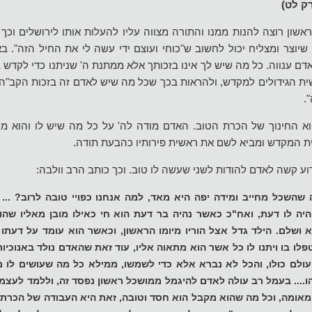
ק לט)
שון רוצה להנות ממנו והתורה מצווה עליו להעלות אותו לירושלים וכך
שיוצר ומצליח יכול לחשוב ש"כוחי ועוצם ידי עשה לי את החיל הזה". 
ם ענווה. כל מה שיש לך אינו בזכותך אלא ממתנת ה' שניתנו כדי לקדש
ית הגידולים למקדש, ולהראות בכך שכל מה שיש לאדם זה בזכות הקב"ה ו
.
א החינוך של הכרת הטוב. האדם מודה לה' על כל מה שיש לו והוא מ
ית המקדש ומביא לשם את ראשית פירותיו כהבעת תודה.
ע קשה לאדם להודות לשני שעשה לו טוב. וכך כותב הרב וולבה:
שהשכל מחייב ומידה יפה היא מאד, למה אנחנו כפויי טובה לרוב? ... 
יה לו דעת, ואח"כ כאשר נהיה בר דעת הוא חי כאילו מובן מאליו שהו
 ושלם. הילד גדל אצל הוריו מיומו הראשון, וכאשר הוא עומד על דעתו ה
פלו בו ויתנו לו כל אשר הוא מתאוה אליו, עוד זאת שהאדם נולד באנוכיו
לם כולו, והכל לא נברא אלא כדי לשמשו, ממילא כל מה שעושים לו מגי
.... בעמל רב עולה לאדם להיגמל ממושכל ראשון נפסד זה, וללמד לעצמו 
ו מאומה, וכל מה שהוא מקבל הוא חסד וטובה, זאת היא העבודה של הכרת ה