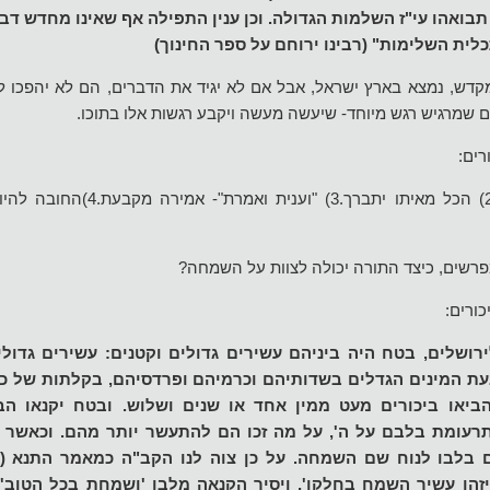
בואהו עי"ז השלמות הגדולה. וכן ענין התפילה אף שאינו מחדש דבר
ית השלימות" (רבינו ירוחם על ספר החינוך)
קדש, נמצא בארץ ישראל, אבל אם לא יגיד את הדברים, הם לא יהפכו לה
 שמרגיש רגש מיוחד- שיעשה מעשה ויקבע רגשות אלו בתוכו.
רים:
1)שבירת תאוות הממון.2) הכל מאיתו יתברך.3)
רשים, כיצד התורה יכולה לצוות על השמחה?
ורים:
רושלים, בטח היה ביניהם עשירים גדולים וקטנים: עשירים גדולי
עת המינים הגדלים בשדותיהם וכרמיהם ופרדסיהם, בקלתות של כסף
ביאו ביכורים מעט ממין אחד או שנים ושלוש. ובטח יקנאו ה
תרעומת בלבם על ה', על מה זכו הם להתעשר יותר מהם. וכאשר 
 בלבו לנוח שם השמחה. על כן צוה לנו הקב"ה כמאמר התנא (ש
יזהו עשיר השמח בחלקו', ויסיר הקנאה מלבו 'ושמחת בכל הטוב' 