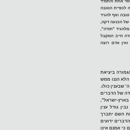
מד אחת ולתמיד
ה לכפיית הטובה
 טובה ואף להגיד
ב של הכנעה דקה,
להגיד "תודה",
דה חייב המקבל
ואין אדם רוצה
הגמורה ביציאת
 הלא הננו ממש
 שבענין כולו.
גדה של הדברים
 בארץ-ישראל",
בין גודל ענין
ות השם יתברך
הדברים ידועים
 כי אמנם אינו