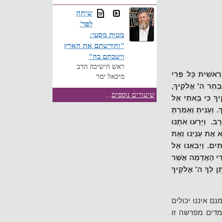
שיחה
לפר'
מטות מסעי:
"והורשתם את הארץ
וישבתם בה"
ראש הישיבה הרב
רֵאשִׁית כָּל פְּרִי
מיכאל ימר
ִבְחַר ה' אֱלֹקֶיךָ,
שיעורים נוספים
...
קיךָ כִּי בָאתִי אֶל
 וְעָנִיתָ וְאָמַרְתָּ
ָב. וַיָּרֵעוּ אֹתָנוּ
ְא אֶת עָנְיֵנוּ וְאֶת
תִים. וַיְבִאֵנוּ אֶל
רִי הָאֲדָמָה אֲשֶׁר
תַן לְךָ ה' אֱלֹקֶיךָ
 איננו יכולים
מדים מפרשה זו