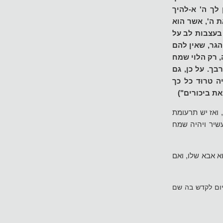
לך ה' א-להיך
ת ה', אשר הוא
 בעצבות לב על
הגר, שאין להם
 רק הלוי שמח
ך. על כן, גם
טרוּד כל כך
את ביכורים")
 ואז יש תרעומת
שיר ויהיה שמח
וא אבא שלו, ואם
יום לקדש בה שם