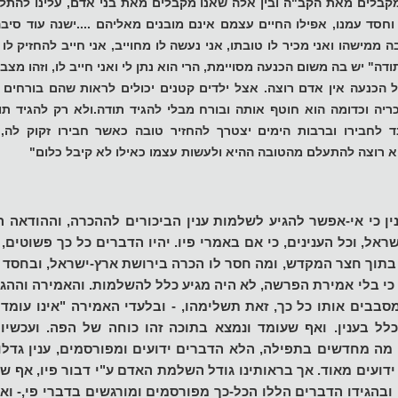
מקבלים מאת הקב"ה ובין אלה שאנו מקבלים מאת בני אדם, עלינו להתל
חסד עמנו, אפילו החיים עצמם אינם מובנים מאליהם ....ישנה עוד סיב
ה ממישהו ואני מכיר לו טובתו, אני נעשה לו מחוייב, אני חייב להחזיק לו
ודה" יש בה משום הכנעה מסויימת, הרי הוא נתן לי ואני חייב לו, וזהו מצ
הכנעה אין אדם רוצה. אצל ילדים קטנים יכולים לראות שהם בורחים מ
ריה וכדומה הוא חוטף אותה ובורח מבלי להגיד תודה.ולא רק להגיד תו
 לחבירו וברבות הימים יצטרך להחזיר טובה כאשר חבירו זקוק לה, 
א רוצה להתעלם מהטובה ההיא ולעשות עצמו כאילו לא קיבל כלום
"
נין כי אי-אפשר להגיע לשלמות ענין הביכורים לההכרה, וההודאה 
אל, וכל הענינים, כי אם באמרי פיו. יהיו הדברים כל כך פשוטים,
תוך חצר המקדש, ומה חסר לו הכרה בירושת ארץ-ישראל, ובחסד ה'
ו, כי בלי אמירת הפרשה, לא היה מגיע כלל להשלמות. והאמירה והה
סבבים אותו כל כך, זאת תשלימהו, - ובלעדי האמירה "אינו עומד
לל בענין. ואף שעומד ונמצא בתוכה זהו כוחה של הפה. ועכשיו נ
מה מחדשים בתפילה, הלא הדברים ידועים ומפורסמים, ענין גדל
 ידועים מאוד. אך בראותינו גודל השלמת האדם ע"י דבור פיו, אף ש
ובהגידו הדברים הללו הכל-כך מפורסמים ומורגשים בדברי פי,- ואם