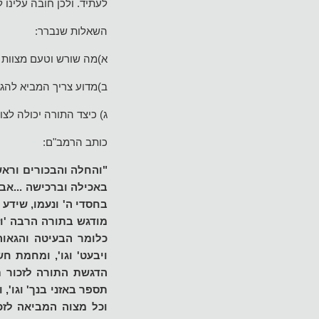
לעתיד. ולכן חובה עלינו
השאלות שנברר:
א)מה שורש וטעם מצוות 
ב)מדוע צריך המביא להגי
ג) כיצד התורה יכולה לצ
כותב הרמב"ם:
"והחלה והבכורים וראש
באכילה וברכישה ...אבל
בחסדי ה' ונעמו, שידע 
מודגש בתורה הרבה 'וז
כלומר הבעיטה והגאוה
ויבעט' וגו', ומחמת ח
הדגשת התורה לזכור ת
תספר באזני בנך' וגו',
וכל מצוה המביאה לז