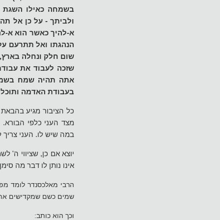
בשמחה כאילו השגת כל
ולביתך - על כן אל תה
א-להיך כאשר הוא א-לה
הנהגתו ואל תתרעם עליו
שום חלק ונחלה בארץ, 
שזכה לעבוד את עבודת
אתה תהיה שמח בשמחת
בעבודת האדמה ותוּכל 
כל הציבור מגיע בהבאת ב
מצד העני כלפי הבורא. 
במה שיש לו. העני צריך ל
יוצא אם כן, שציווי ה' ל
אינו נותן לו דבר מה סימן
הרבי מאלכסנדר לומד מפר
שמים כשם שמקדישים את 
וכך הוא כותב: