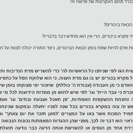
 לברר מהם העקרונות של פרשה זו?
הבאת ביכורים?
ד מקרא ביכורים, הרי אין הוא מחדש דבר בדבריו?
וות אדם להיות שמח בזמן הבאת הביכורים, כיצד התורה יכולה לצוות על ר
ית הגז לפי שניתנו כל הראשיות לה' כדי להשריש מדת הנדיבות ו
 מקרא בכורים יש בו גם מדת הענוה, כי הוא שלוקח הסל על כתפיו,
האדם כי מן העבודה (עבודת ה' כוללת) שיזכור ימי מצוקתו בזמן שירו
כרת כי עבד היית' וגו' לפי שיש לחוש מן ממדות הידועות לכל מי 
 והזנחת ההשקפות האמתיות, 'פן תאכל ושבעת ובתים' וגו' ואמר 
שש זה צוה במקרא בכורים בכל שנה לפניו יתעלה ובמקום שכינתו,
מיד המכות אשר באו על המצרים 'למען תזכר את יום צאתך' וגו'
 וראוי הוא דבר זה לכך, מפני שהן ההגדות המאמתות נכונות הנבואה ו
כירת אחד מן הנסים או להשרשת אותה הדעה כבר נודעה תועלת