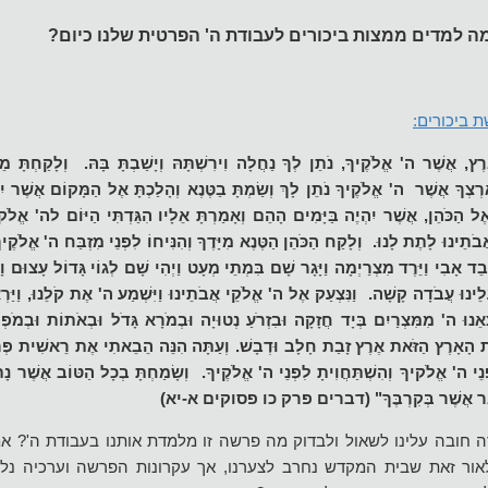
ה למדים ממצות ביכורים לעבודת ה' הפרטית שלנו כיום?
 ביכורים:
ץ, אֲשֶׁר ה' אֱלֹקֶיךָ, נֹתֵן לְךָ נַחֲלָה וִירִשְׁתָּהּ וְיָשַׁבְתָּ בָּהּ. וְלָקַחְתָּ מֵ
צְךָ אֲשֶׁר ה' אֱלֹקֶיךָ נֹתֵן לָךְ וְשַׂמְתָּ בַטֶּנֶא וְהָלַכְתָּ אֶל הַמָּקוֹם אֲשֶׁר י
ֶל הַכֹּהֵן, אֲשֶׁר יִהְיֶה בַּיָּמִים הָהֵם וְאָמַרְתָּ אֵלָיו הִגַּדְתִּי הַיּוֹם לה' אֱלֹ
תֵינוּ לָתֶת לָנוּ. וְלָקַח הַכֹּהֵן הַטֶּנֶא מִיָּדֶךָ וְהִנִּיחוֹ לִפְנֵי מִזְבַּח ה' אֱלֹקֶיךָ.
ֵד אָבִי וַיֵּרֶד מִצְרַיְמָה וַיָּגָר שָׁם בִּמְתֵי מְעָט וַיְהִי שָׁם לְגוֹי גָּדוֹל עָצוּם וָר
נוּ עָלֵינוּ עֲבֹדָה קָשָׁה. וַנִּצְעַק אֶל ה' אֱלֹקֵי אֲבֹתֵינוּ וַיִּשְׁמַע ה' אֶת קֹלֵנוּ, וַיַּר
צִאֵנוּ ה' מִמִּצְרַיִם בְּיָד חֲזָקָה וּבִזְרֹעַ נְטוּיָה וּבְמֹרָא גָּדֹל וּבְאֹתוֹת וּבְמֹפְ
ּ אֶת הָאָרֶץ הַזֹּאת אֶרֶץ זָבַת חָלָב וּדְבָשׁ. וְעַתָּה הִנֵּה הֵבֵאתִי אֶת רֵאשִׁית פְּ
ִפְנֵי ה' אֱלֹקיךָ וְהִשְׁתַּחֲוִיתָ לִפְנֵי ה' אֱלֹקֶיךָ. וְשָׂמַחְתָּ בְכָל הַטּוֹב אֲשֶׁר נָ
 וְהַגֵּר אֲשֶׁר בְּקִרְבֶּךָ" (דברים פרק כו פסוקים א-יא)
חובה עלינו לשאול ולבדוק מה פרשה זו מלמדת אותנו בעבודת ה'? אמנם
לאור זאת שבית המקדש נחרב לצערנו, אך עקרונות הפרשה וערכיה נל