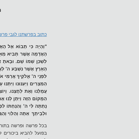
מ
כתוב בפרשתנו לגבי פרשת
"וְהָיָה כִּי תָבוֹא אֶל הָאָרֶ
הָאֲדָמָה אֲשֶׁר תָּבִיא מֵאַרְ
לְשַׁכֵּן שְׁמוֹ שָׁם. וּבָאתָ א
הָאָרֶץ אֲשֶׁר נִשְׁבַּע ה' לַאֲבֹ
לִפְנֵי ה' אֱלֹקֶיךָ אֲרַמִּי אֹב
הַמִּצְרִים וַיְעַנּוּנוּ וַיִּתְּ
עֲמָלֵנוּ וְאֶת לַחֲצֵנוּ. וַיּוֹ
הַמָּקוֹם הַזֶּה וַיִּתֶּן לָנו
נָתַתָּה לִּי ה' וְהִנַּחְתּוֹ ל
וּלְבֵיתֶךָ אַתָּה וְהַלֵּוִי
בכל פרשה ופרשה בתורה 
בפועל להביא ביכורים 