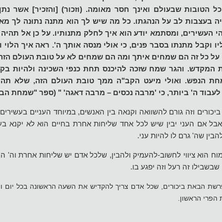
 הטובות שבעולם ואינך חסר מאומה. (וזכור) [והזכיר] אשר נתן 
יה בעצבות לב על הנהגתו. כל מה שיש לך הוא מתנה נתוּנה לך מא
י העשירים, ומסתמא יודע הוא איך לחלק מתנותיו. על כן אל תהיה
 וקבל מתנתו בסבר פנים, כי אולי מנסה אותך ה'. ראה איך הלוי ו
על כל זה הם שמחים איתך ומה הם שמחים לא על טובת העולם הזה,
 המקדש. והגר שמח שזכה להיכנס תחת כנפי השכינה ולהיות בקרב
 הנפש. ואולי מיעט הקב"ה ממך טובת העולם הזה, שלא תהיה 
לעבוד ה' ביותר, כי 'מרבה נכסים – מרבה דאגה' " (ספר "שמחת הב
יכורים וזה גורם להשוואה וקנאה בין האנשים, במיוחד העניים בעשירים,
אבל אם העני יבין שיש לכל אחד שליחות אחרת בחיים הוא לא יקנא בע
הבין שה' גרם לו להיות עני.
שמוח הוא ציווי לחשוב-להעמיק ולהבין, שלכל אדם יש שליחות אחרת וה' ה
 שבשבילו זה רעל וזה יפגע בו.
שת הבאת ביכורים, שכל אדם צריך להקדיש את השעה הראשונה בכל יום ו
הפרי הראשון.