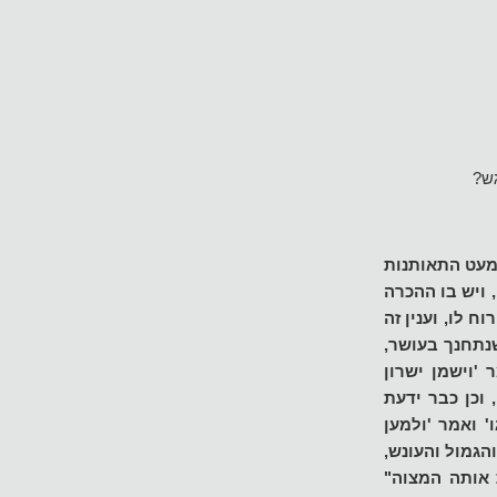
גש?
תמעט התאותנות
 ויש בו ההכרה
ח לו, וענין זה
שנתחנך בעושר,
'וישמן ישרון
 וכן כבר ידעת
 ואמר 'ולמען
הגמול והעונש,
 אותה המצוה"