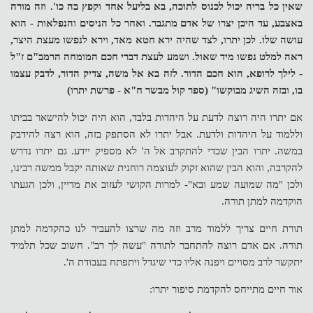
שאין כל בריה יכול לכנוס לתוכה, בא בליעל אחד וקפץ בה כו'. וזה מורה
באצבע, עד היכן יצרו של אדם מתגבר. ואחר כל הניסים והנפלאות - הוא
עושה שלו. לכן יתרו, לצד שהיה ירא חטא מאד, וירא לנפשו מעצת היצר,
ראה למלט נפשו מיד שאול. ושמע לעצת דברי חכם המומחה הרמב"ם ז"ל
- לילך לרופא, הוא חכם הדור. לזה בא אל משה, צדיק הדור, לדבק עצמו
בו, ובזה השיג מבוקשו" (ספר קול מבשר ח"א - פרשת יתרו)
אם יתרו היה רוצה לדעת על היהדות בלבד, הוא היה יכול להישאר בביתו
וללמוד על היהדות ולדעת. אבל יתרו לא הסתפק בזה, הוא רצה להידבק
במשה. יתרו הבין שכדי להתקרב אל ה' לא מספיק יידע. גם יתרו נדרש
להקרבה, והוא הבין שהוא זקוק לעוצמה רוחנית שאותה יקבל ממשה רבינו,
ולכן "מה שמועה שמע ובא"- למרות הקושי לעזוב את מדיין, ולכן הגעתו
הוקדמה למתן תורה.
תורת חיים צריך ללמוד מרב וזה מה שרצו להעביר לנו כהקדמה למתן
תורה. אם אדם רוצה להתחבר לתורה "עשה לך רב".
חשוב שכל תלמיד
יתקשר לרב מסויים ויפנה אליו כדי שיגדל ויתפתח בעבודת ה'.
אור חיים מתייחס להקדמת סיפור יתרו: