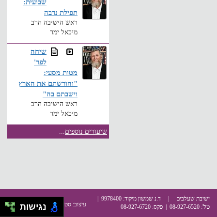
שבועית:
תפילת נדבה
ראש הישיבה הרב
מיכאל ימר
שיחה
לפר'
מטות מסעי:
"והורשתם את הארץ
וישבתם בה"
ראש הישיבה הרב
מיכאל ימר
שיעורים נוספים
...
ישיבת שעלבים | ד.נ שמשון מיקוד: 9978400 |
עיצוב:
סטודיו שבשבת
פיתוח:
קודה
נגישות
טל': 08-927-6520 | פקס: 08-927-6720