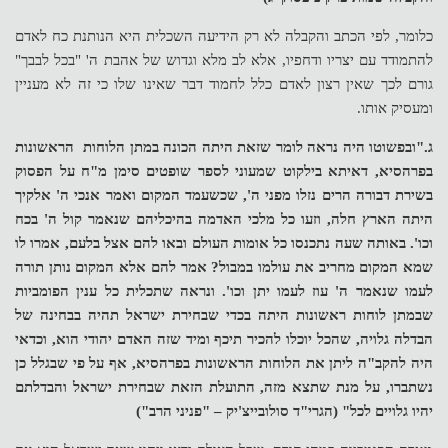
כלומר, לפי הכתב והקבלה לא רק הידיעה השכלית היא הנותנת כח לאדם
להתמודד עם יצריו ודחפיו, אלא לב מלא וגדוש של אהבת ה' "בכל לבבך"
גורם לכך שאין רצון לאדם כלל לחמוד דבר שאינו שלו כי זה לא מעניין
ומעסיק אותו.
ג."ובפשוטו היה נראה לומר שזאת היתה הכונה במתן הלוחות הראשונות
בפרהסיא, דאיתא בילקוט שמעוני לספר שופטים סימן מ"ח על הפסוק
בשירת דבורה הרים נזלו מפני ה', שכשעמד המקום ואמר אנכי ה' אלקיך
היתה הארץ חלה, וזעו כל מלכי האדמה בהיכליהם שנאמר קול ה' בכח
וכו'. באותה שעה נתכנסו כל אומות העולם ובאו להם אצל בלעם, אמרו לו
שמא המקום מחריב את עולמו במבול? אמר להם אלא המקום נותן תורה
לעמו שנאמר ה' עוז לעמו יתן וכו'. ונראה שתכלית כל ענין הפומביות
שבמתן לוחות ראשונות היתה בכדי שבחירת ישראל תהיה בבחינה של
הבדלה גלויה, שהכל יוכלו להכיר תיכף ומיד שזה האדם יהודי הוא, וכדאי
היה להקב"ה ליתן את הלוחות הראשונות בפרהסיא, אף על פי שבגלל כן
נשתברו, על מנת שתצא מזה, התועלת הזאת שבחירת ישראל והבדלתם
יהיו גלויים לכל" (הגרי"ד סולובייצ'יק – "פניני הרב")