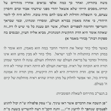
משה בתורתו, ואחר כך כמה אלפי נביאים אחריו מזהירים על
תורתו..מסכים הייתי שלא אשאל יהודי מפני שידעתי אבוד זכרם וחסרון
עצתם, כי השפלות והדלות לא עזבו להם מדה טובה. והלא היה לך לומר
היהודי, כי אתה מאמין בבורא העולם, ומסדרו ומנהיגו, ובמי שבראך
והטריפך והדומה לספורים האלה, אשר הם טענת כל מי שיש לו דת..זה
שאתה אומר היא הדת ההקשית המנהגית, מביא אליה העיון, ונכנסים בה
ספקות רבות" (כוזרי מאמר א)
כאשר מלך כוזר שואל את היהודי החבר במה הוא מאמין, הוא אומר לו
במתן תורה בהתגלות ה' לבני ישראל. מלך כוזר לא מבין מדוע הוא אינו
מתחיל ומדבר על בריאת העולם שזו התחלת העולם. עונה לו החבר שמתן
תורה היא הוכחה של ראיה. בבריאת העולם לא היתה ראיה שהרי לא היה
קיים אז אדם. הדת היהודית היא לא דת היקשית. מתן תורה זה אמונה
ברורה בה', ואי אפשר לחלוק על מתן תורה שהיא ראיה מוחלטת של קיום
ה' בעולם.
ב.הנצי"ב מתייחס לשאלת הפומביות:
"פן תשכח את הדברים אשר ראו עיניך. ע"י עסק פלפולה ש"ת יכול להגיע
לפעמים שנהפך לו לרועץ ח"ו.... והנה הקב"ה רצה להשריש בשעת מ"ת