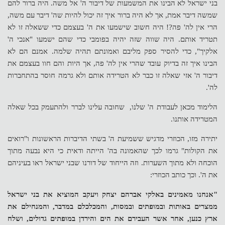
בני ישראל לא הבינו את המשמעות של דיבור ה' אל משה. היה ברור להם
שמשה דיבר אמת, אך לא היה ברור איך זה יכול להיות שה' דיבר עם משה,
הרי אין לה' פה?! היה חשוב שישמעו את ה' בעצמם כדי ששאלה זו לא
תטריד אותם. היה שווה שזה יהיה בפומבי כדי שהם ישמעו "אנכי ה'
אלקיך", כדי להסיר ספק מליבם ואמונתם תהיה שלמה. אמנם הם לא
הבינו איך זה בדיוק עובד שהרי אין לה' פה, אך היות והם חוו בעצמם את
דיבור ה' אזי שאלה זו כבר לא הטרידה אותם ולא גרמה חוסר בהתחברות
לה'.
הלימוד מכאן לעבודת ה' שלנו, שחובה עלינו לברר ולהתעמק בכל שאלה
המטרידה אותנו.
יתירה מזו, הכוזרי מדגיש ששמיעת ה' בשתי הדיברות הראשונות ו"רואים
את הקולות" גרמו לכך שהאמונה בה' הייתה ודאית כי היא נבעה מתוך
הוכחה ולא מתוך השערות. וזה הייחוד של דורנו שבני ישראל ראו בעיניהם
את ה'. וכך כותב הכוזרי:
"אנחנו מאמינים באלקי אברהם יצחק ויעקב המוציא את בני ישראל
ממצרים באותות ובמופתים ובמסות, והמכלכלם במדבר, והמנחילם את
ארץ כנען, אחר אשר העבירם את הים והירדן במופתים גדולים, ושלח