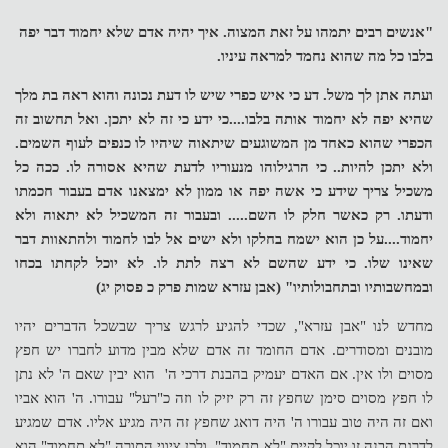
"אנשים רבים יתמהו על זאת המצוה. איך יהיה אדם שלא יחמוד דבר יפה
בלבו כל מה שהוא נחמד למראה עיניו.
ועתה אתן לך משל. דע כי איש כפרי שיש לו דעת נכונה והוא ראה בת מלך
שהיא יפה לא יחמוד אותה בלבו....כי ידע כי זה לא יתכן. ואל תחשוב זה
הכפרי שהוא כאחד מן המשוגעים שיתאוה שיהיו לו כנפים לעוף השמים.
ולא יתכן להיות.. כי הרגילוהו מנעוריו לדעת שהיא אסורה לו. ככה כל
משכיל צריך שידע כי אשה יפה או ממון לא ימצאנו אדם בעבור חכמתו
ודעתו. רק כאשר חלק לו השם..... ובעבור זה המשכיל לא יתאוה ולא
יחמוד....על כן הוא ישמח בחלקו ולא ישים אל לבו לחמוד ולהתאוות דבר
שאינו שלו. כי ידע שהשם לא רצה לתת לו. לא יוכל לקחתו בכחו
ובמחשבותיו ובתחבולותיו" (אבן עזרא שמות פרק כ פסוק יג)
מחדש לנו "אבן עזרא", שכדי להגיע לרגש צריך שבשכל הדברים יהיו
מובנים ומסודרים. אדם החומד זה אדם שלא מבין מדוע לחברו יש חפץ
מסוים ולו אין. אם האדם יעמיק בהבנת דרכי ה' הוא יבין שאם ה' לא נתן
לו חפץ מסוים סימן שחפץ זה רק יזיק לו וזה כ"רעל" עבורו. ה' הוא אביו
ואם זה היה טוב עבורו ה' היה דואג שחפץ זה היה מגיע אליו. אדם שמגיע
לדרגת הבנה זו יוכל לקיים "לא תחמוד". ולכן ציווי התורה "לא תחמוד" הוא