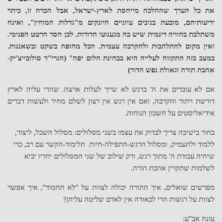
את כל הערך שההלכה מייחסת לארץ-ישראל, אבל הכרה זו, כיתר
ידיעותיהם, מובעת בניבים עיוניים היונקים מ"גדלות המוחין", ואינה
משתלבת בחוויה דינמית שיש בה מגעגועי הדורות. לכן חסר הרטט הפנימי.
ואין מקום להתלהבות ולהקרבה עצמית. הכל מחופה בשקט ובשאננות.
במצב כזה התקווה לעלייה היא בבחינת חלום יפה" (הגרי"ד סולובייצ'יק-
אהבת תורה וגאולת נפש הדור)
אם לא עובדים את ה' ברגש לא שייך לעלות ארצה. שהרי עליה לארץ
דורשת ויתור והקרבה, ואם אין רגש אין רצון לשלם מחיר ולעשות דברים
אידיאליסטים על חשבון הנוחות.
בחור בישיבה צריך לבדוק את עצמו בשני מסלולים: מסלול השכל, ליצור,
ללמוד ולהעמיק, ומסלול הרגש-התפילה-חיות הלימוד-הקשר עם רב, כדי
שיהיה עבודת ה' מתוך רגש, ורק שילוב של שני המסלולים יחדיו יביא
לשלמות שתקרין אהבת תורה.
מפרשים שואלים, איך התורה יכולה לצוות על "לא תחמוד", איך אפשר
לצוות על רגשות הרי לכאורה אין לאדם שליטה עליהן?
עונה אב"ע: