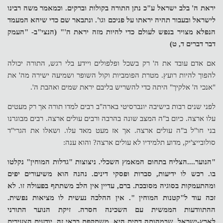
יראת ה' בלב ישראל ע"כ נתן התורה בקולות וברקים. וכמאמר משה רבינו
לישראל ובעבור תהיה יראתו על פניכם וגו'. ונתבאר שם כדי שיהא המעמד
הנפלא מצויר בנפש לעולם כדי להיות מזה יראת ה'" (הנצי"ב- "העמק
דבר דברים ד, ט)
אם אדם עובד את ה' רק בשכל ופלפולים ויידע בלי רגש, התורה יכולה
להפוך להיות רועץ. מטרת הפומביות וקול השופר ושמיעה ישירה מה' את
"אנכי ה' אלקיך" היתה כדי להשריש בליבם יראת שמים ואהבת ה'.
לפני שנים רבות בישיבה יונברסיטי בארה"ב רבים למדו תורה אך רק מעטים
עלו ארצה. כיום ב"ה המצב שונה בהרבה ורבים עולים ארצה. רבים מבוגרנו
בני חו"ל ב"ה עולים ארצה. אך אז מעט מאד עלו. ושאלו את הגרי"ד
סולובייצ'יק, מדוע תלמידיו לא עולים ארצה? והוא ענה:
"הנוער....הצליח בתחום המאמץ השכלי. ניצוצות "גדלות המוחין" נקלטו
בו. רכש לו ידיעות, סברות ופסקי דינים. נהנה הוא משיעורים יפים
ומהתעמקות בסוגיה מסובכת. ברם, עדיין אין הלב משתתף בפעולה זו. לא
זכה עוד ל"קטנות המוחין ". אין ההלכה נעשית לו מציאות נפשית.
ההתוודעות הממשית עם השכינה חסרה. זיקת הנוער התורני
לארץ-ישראל, שבמהותה דתית היא, משתקפת בראי זה. יודעים הצעירים