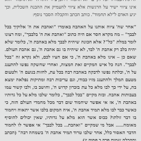
אינו ציווי ישיר על הרגשות אלא ציווי להעמיק את ההבנה השכלית, וכך
יגיע האדם ל"לא תחמוד". כותב הכתב והקבלה הסבר נוסף:
"אחר שה' ציוה אותנו על האהבה באומרו "ואהבת את ה' אלוקיך בכל
לבבך" – מה מקרא חסר אם היה כתוב "ואהבת את ה' בלבבך", ומה רצונו
לומר במלת "כל"? אלא הכונה שיהיה לבבך מלא באהבת ה', כלומר שלא
יהיה בלב רק אהבת ה' לבד, לא שיהיה בו גם אהבת ה', גם אהבת העולם.
שאם כן – אינו מלא באהבת ה', כי אם חציו לכם, ולא נקרא זה "בכל
לבבך". הנה כל איש המקיים זאת המצוה, ואחרי שחשקה נפשו להתענג
על ה', וכלתה נפשו לדבקה באהבה רבה בכל עת, לחזות בנועם ה' ולטעום
מטעם המלך ולהתענג מזיו כבודו, וגם עריבות רבה ומתיקות נפלאה ימצא
בה, על ידי כך לבו מלא כל עת בזכרון קדוש ה', וחושב בו, ולבו קשור עמו
בעבותות אהבה. ובזה מקיים "בכל לבבך", כלומר שלבו מלא על כל גדותיו
באהבת ה', אז אי אפשר שיחמוד שום דבר מכל מחמדי העולם הזה, כי
כאשר כבר לבו מלא תמיד אהבת ה', איה המקום בלבו אשר יתאוה ויחמוד
בו דבר זולתו? ככוס אשר הוא מלא על גדותיו, שאין יכולים להוסיף
מאומה...... אבל מי שמקיים "ואהבת... בכל לבבך" אי אפשר לו לחמוד
הדבר האסור כלל, אחר שלבו טרוד תמיד אהבת ה' בשמחה רבה" (הכתב
והקבלה שמות פרק כ פסוק יג)