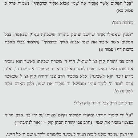
"בְּכָל הַמָּקוֹם אֲשֶׁר אַזְכִּיר אֶת שְׁמִי אָבוֹא אֵלֶיךָ וּבֵרַכְתִּיךָ" (שמות פרק כ
פסוק כא)
כותבת הגמ':
"ומנין שאפילו אחד שיושב ועוסק בתורה ששכינה עמו? שנאמר: בכל
המקום אשר אזכיר את שמי אבוא אליך וברכתיך" (תלמוד בבלי מסכת
ברכות דף ו עמוד א)
הרב צבי יהודה קוק זצ"ל שואל: הרי ה' משרה שכינתו כאשר הוא מזכיר
את שמו ואילו כאשר אדם לומד האדם הוא זה שמזכיר את שם ה', וא"כ
מדוע זוכה הוא לשכינה? אלא מסביר הרב צבי יהודה קוק זצ"ל שכאשר
אדם לומד ה' לומד עימו וממילא ה' מזכיר את שמו, ולכן האדם זוכה
לשכינת ה'.
וכך כותב הרב צבי יהודה קוק זצ"ל:
"על ידי לימוד תורתי ומועדי תפילתי וקיום מצותי על ידי בני אדם הריני
בעצמי מזכיר את שמי" (הרב צבי יהודה הכהן קוק – "אור לנתיבתי")
יהי רצון שנזכה כולנו לזכות תמיד לשכינה בלימודנו ולקדש שם ה' כל חיינו.