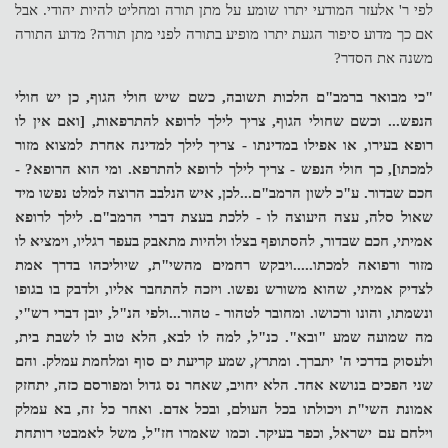
לפי ר' אלעזר המודעי יתרו שומע על מתן תורה ומחליט להיות יהודי. אבל
אם כך מדוע סיפור הגעת יתרו מופיע בתורה לפני מתן תורה? מדוע התורה
משנה את הסדר?
"כי מבואר ברמב"ם הלכות תשובה, כשם שיש חולי הגוף, כן יש חולי
הנפש... וכשם שחולי הגוף, צריך לילך לרופא להתרפאות, [ואם אין לו
רופא בעירו, או אפילו במדינתו - צריך לילך למדינה אחרת למצוא מזור
למכתו], כך חולי הנפש - צריך לילך לרופא להתרפא. ומי הוא הרופא? -
חכם שבדור. ע"כ לשון הרמב"ם...לכן, איש הנלבב הרוצה למלט נפשו מיד
שאול סלה, עצה היעוצה לו - ללכת בעצת דברי הרמב"ם. לילך לרופא
אמיתי, חכם שבדור, להסתופף בצלו ולהיות מתאבק בעפר רגליו, וימציא לו
מזור ורפואה למכתו.....ויבקש רחמים מהשי"ת, שיוליכהו בדרך אמת
לצדיק אמיתי, שהוא משורש נפשו. ויזכה להתחבר אליו, ולדבק בו בגופו
ונשמתו, והונו ורכושו. ומחובר לטהור - טהור...ולפי הנ"ל, יובן דברי רש"י,
מה שמועה שמע "ובא". כנ"ל, למה לו לבא, הלא טוב לו לשבת בית,
ולעסוק בדרכי ה' יתברך. ומתרץ, שמע קריעת ים סוף ומלחמת עמלק. והם
שני הפכים בנושא אחד. הלא יחויב, שאחר נס גדול ומפורסם כזה, יתחזק
אמונת השי"ת ויכולתו בכל העולם, ובכל אדם. ואחר כל זה, בא עמלק
וילחם עם ישראל, וכפר בעיקר. וכמו שאמרו חז"ל, משל לאמבטי רותחת