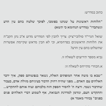
כתוב במדרש:
"הלוחות ראשונות על שנתנו בפומבי, לפיכך שלטה בהם עין הרע
ונשתברו" (מדרש תנחומא כי תשא)
שואל הגרי"ד סולוביי'ציק: צריך להבין לפי המדרש מדוע א"כ נתן הקב"ה
את הלוחות הראשונים בפרהסיא, וכי לא הבין מראש שקיימת אפשרות
שתשלוט בהם עין הרע?
נביא מספר תירוצים לשאלה זו.
א.הכוזרי מתייחס לשאלה זו:
"שבא בו משה אחר המופתים האלה, נשאר בנפשותם ספק, איך ידבר
האלהים עם האדם... מפני שהיה רחוק הדבור בעיניהם מזולת אדם, בעבור
שהדבור גשמי. ורצה ה' להסיר הספק הזה מלבותם וצוה אותם להתקדש...
והתקדש העם, ונזדמן למדרגת הנבואה, אף לשמוע דברי האלהים פנים
בפנים" (כוזרי מאמר א)