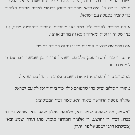
מטרת הפומביות במתן תורה, שכל העולם ידעו ויחוו שעם ישראל הוא עם
סגולה ובן של ה'. היה כדאי שהתורה תינתן בפומבי למרות שבירת הלוחות
כדי להכיר בסגולת עם ישראל.
אנחנו צריכים להודות לה' כמה אנו מיוחדים, להכיר בייחודיות שלנו, אנו
בניו של ה' וזו זכות ומאידך גיסא זה מחייב אותנו.
אם נסכם את שלשת הסיבות מדוע ניתנה התורה בפומבי:
א.הכוזרי-כדי להסיר ספק מלב עם ישראל איך ייתכן שמשה דיבר עם ה'
לעיתים תכופות.
ב.הנצי"ב-כדי להעצים את יראת השמים ואהבת ה' של עם ישראל.
ג.הגרי"ד סולובייצ'יק-כדי שהעולם כולו יכיר בייחוד וסגולת עם ישראל.
שאלה נוספת הדורשת ביאור היא, לאור דברי המכילתא:
"וישמע, מה שמועה שמע ובא, מלחמת עמלק שמע ובא, שהיא כתובה
בצדו, דברי ר' יהושע. ר' אלעזר המודעי אומר, מתן תורה שמע ובא"
(מכילתא דרבי ישמעאל פר' יתרו)