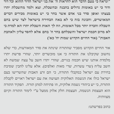
"ונראה כי טעם הדבר הוא להראות ה' את בני ישראל הדור ההוא וכל דור
ודור כי יש באומות גדולים בהבנה ובהשכלה, וצא ולמד מהשכלת יתרו
בעצתו ואופן סדר בני אדם אשר בחר כי יש באומות מכירים דברים
המאושרים, והכונה בזה כי לא באה הבחירה בישראל לצד שיש בהם
השכלה והכרה יותר מכל האומות, וזה לך האות השכלת יתרו הא למדת כי
לא מרוב חכמת ישראל והשכלתם בחר ה' בהם אלא לחסד עליון ולאהבת
האבות" (אור החיים הקדוש שמות יח' כא')
אור החיים הקדוש מסביר שהתורה שינתה את סדר המאורעות, כדי שלא
נחשוב שקיבלנו את התורה כי אנו מוכשרים יותר, שהרי פרשת יתרו
מלמדת אותנו שיש חכמה בגויים, שהרי יתרו חשב על עצה שמשה לא
חשב עליה (שרי עשרות, שרי מאות ואלפים). אלא עלינו להבין שסיבת
בחירת עם ישראל כמקבלי התורה, כי הם זרע האבות שהשרישו בעם
ישראל כולו את הנשמה האלוקית העושה את עם ישראל ראויים לקבלת
התורה, כי יש ביהודי נשמה אלוקית, וזו פתיחה למתן תורה. תפקיד התורה
הוא העצמת הנשמה, העצמת חלק אלוק ממעל ע"י לימוד התורה וקיום
מצוותיה.
כתוב בפרשתנו: