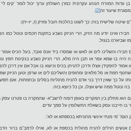
בן עדות המזרח הנוהג עקרונית כמרן השולחן ערוך יכול לומר 'קים לי' 
[2]
מסגרת שיעור זה
.
בירו ואינו יודע מה הזיק, הרי הניזק נשבע בתקנת חכמים ונוטל כמו הנג
ו שביארנו בנגזל.
 חבירו והשליכו לים או לאש או שמסרו ביד אנס ואבד, בעל הכיס אומר 
מה היה בו שמא עפר או תבן היה מלא, הרי הניזק נשבע בנקיטת חפץ ונוט
אמוד להפקידן אצלו ודרכן להניחן בכיס וכיוצא בו אבל אם אין דרכן להנ
שחטף חמת או סל מלאים ומחופים והשליכם לים או שרפן וטען הניזק שמרג
אותו על כך שאין דרך בני אדם להניח מרגליות בסלים ובחמתות, ואם תפש א
ה ונוטל ממה שיש אצלו, וכן כל כיוצא בזה.
 הוא מחלק בין המקרים באופן דומה לרשב"א- שהמקרה בו פטרנו עסק
 בו חייבנו עסק בשאלת התשלומין על סמך עדים.
הגמ' 'מי מנחי אינשי מרגניתא בכספתא או לא':
נשים רגילים להניח מרגלית בכספת או לא, ואילו לרמב"ם ברור הדב