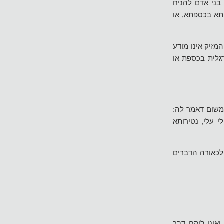
בני אדם להניח
יתא בכספתא, או
מזיק אינו מודע
גלית בכספת או
 משום דאמר לה:
 עלי, נטירותא
ולכאורה הדברים
אינו לוקח דבר