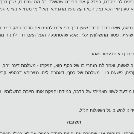
 חכמים לר' יהודה, במדליק את הבירה שמשלם כל מה שבתוכו, שכן דרך 
 טעין זוזי הכא נמי, הכא דקא טעין מרגניתא, מאי? מי מנחי אינשי מרגנ
נראה, שאם ברור הדבר שאין דרך בני אדם להניח את הדבר במקום זה וה
שהזיק, פטור מתשלומין עליו, אלא שהסתפקה הגמ' האם דרך להניח מר
 לכן באותו עמוד נאמר:
הב לאשה, ואמר לה הזהרי בו של כסף הוא, הזיקתו - משלמת דינר זהב,
תיה; פשעה בו - משלמת של כסף, דאמרה ליה: נטירותא דכספא קבילי
מודעת לשווי האמיתי של הדבר, במידה והזיקה אותו חייבת בתשלומיו! 
דינו להשיב על השאלות הנ"ל.
תשובה
בתנו מניחים אנו שהזורק את העוף מוגדר כמזיק אך לא כגזלן הואיל ו