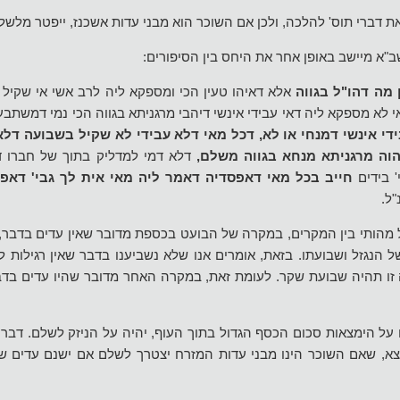
ת דברי תוס' להלכה, ולכן אם השוכר הוא מבני עדות אשכנז, ייפטר מלשל
א מיישב באופן אחר את היחס בין הסיפורים:
 מה דהו"ל בגווה
אלא דאיהו טעין הכי ומספקא ליה לרב אשי אי שקיל 
אי לא מספקא ליה דאי עבידי אינשי דיהבי מרגניתא בגווה הכי נמי דמשתבע
ידי אינשי דמנחי או לא, דכל מאי דלא עבידי לא שקיל בשבועה דלא 
הוה מרגניתא מנחא בגווה משלם,
דלא דמי למדליק בתוך של חברו ד
' בידים
חייב בכל מאי דאפסדיה דאמר ליה מאי אית לך גבי' דאפס
"ל.
 מהותי בין המקרים, במקרה של הבועט בכספת מדובר שאין עדים בדבר, 
ל הנגזל ושבועתו. בזאת, אומרים אנו שלא נשביענו בדבר שאין רגילות ל
 זו תהיה שבועת שקר. לעומת זאת, במקרה האחר מדובר שהיו עדים בדבר
ם על הימצאות סכום הכסף הגדול בתוך העוף, יהיה על הניזק לשלם. דבר
א, שאם השוכר הינו מבני עדות המזרח יצטרך לשלם אם ישנם עדים ש