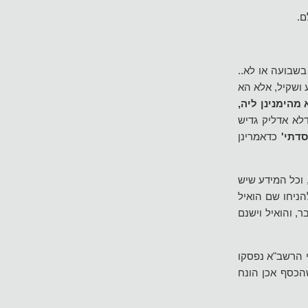
ם.
בשבועה או לא..
 ושקיל, אלא הא
מהימנינן ליה,
לא אדליק גדיש
דתי'
כדאמרינן
וכל המידע שיש
הניחו שם הואיל
, והואיל וישנם
י הרשב"א נפסקו
הכסף אכן הונח