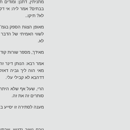
מתניתין, דתנן: ומודים
בבתים? אמר ליה: אי דקא
לא? תיקו..
מאופן הצגת הספק בגמ' 
לשווי האמיתי של הדבר 
לא.
מאידך, מספר שורות קודם
אמר רבא: הנותן דינר ז
מאי הוה ליך גביה דאזק
דדהבא לא קבילי עלי.
הרי, שעל אף שלא היתה 
סותרים זה את זה.
מענה לסתירה זו יסייע בי
טרם נשיב נדגיש, שבתשו