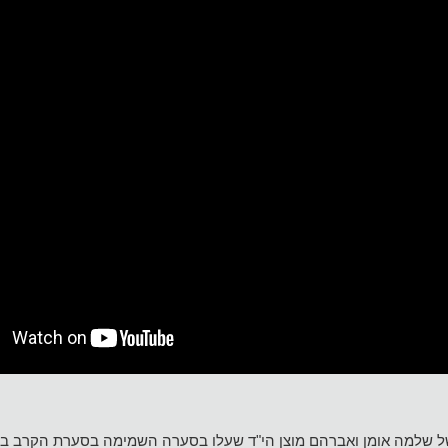
של שלמה אומן ואברהם מוצן הי"ד שעלו בסערה השמימה בסערת הקרב 