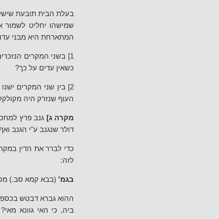
בעלת הבית תובעת שישלמ
שמישהו יחליט לשמור את
המתארחת היא מבני עדו
1] בשני המקרים הנזכרי
כשאין עדים על כך?
2] בין שני המקרים ישנ
העוף שנזרק היה מקולקל
מקרה ג]
גנב פרץ למחסן 
דולר שנגנב ע"י הגנב וא
כדי לברר את הדין במקרי
לזה:
בגמ'
(בבא קמא סב.) מס
ההוא גברא דבטש בכספתא 
ביה, כי האי גוונא מאי