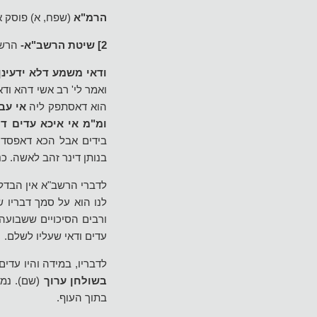
הרמ"א
(שפח, א) פוסק א
2] שיטת הרשב"א-
הרשב"
ודאי משמע דלא ידעינן
ואמר לי' רב אשי דהא וד
הוא דאסתפק ליה
אי עב
ומ"מ אי איכא עדים ד
בידים אבל הכא דאפסדי
בנותן דינר זהב לאשה. כנ
לדברי הרשב"א אין הבדל
לנו הוא על סמך דבריו ש
ורבים הסיכויים ששבועה
עדים ודאי שעליו לשלם.
לדבריו, במידה והיו עדי
בשולחן ערוך
(שם). נמצ
בתוך העוף.