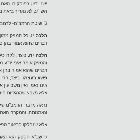
ישנו דיון בפוסקים האם 
השו"ע, לא נאריך בזאת ב
3] שיטת הרמב"ם- לרמב"ם שיטה שלישית בזה; כך לשונו בהלכות חובל ומזיק (ז, יז-יח):
הלכה יז.
כל המזיק ממון ח
דברים שהוא אמוד בהן כמ
הלכה יח.
כיצד, לקח כיס
והמזיק אומר איני יודע 
דברים שהוא אמוד בהן או 
פשע בעצמו.
כיצד, הרי 
אינו נאמן ואין משביעין 
אלא נשבע שמרגליות היו ב
נראה מדברי הרמב"ם שגם
ונאמנותה, והמקרה האחר
אלא שנחלקו בביאור ספק 
לרשב"א הספק הוא האם א