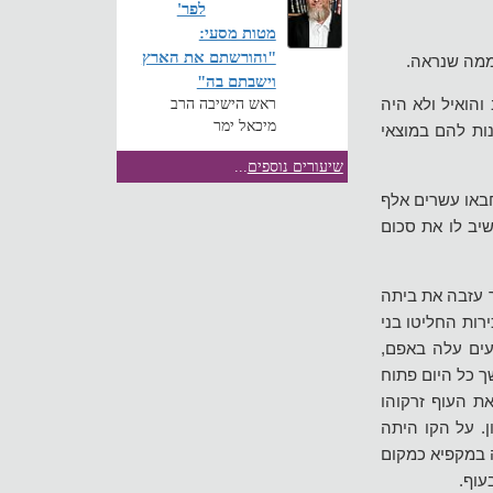
לפר'
מטות מסעי:
"והורשתם את הארץ
 ממה שנראה.
וישבתם בה"
הואיל ולא היה
ראש הישיבה הרב
מיכאל ימר
ות להם במוצאי
שיעורים נוספים
...
חבאו עשרים אלף
יב לו את סכום
ר עזבה את ביתה
ות החליטו בני
עים עלה באפם,
ך כל היום פתוח
ת העוף זרקוהו
. על הקו היתה
 במקפיא כמקום
עוף.