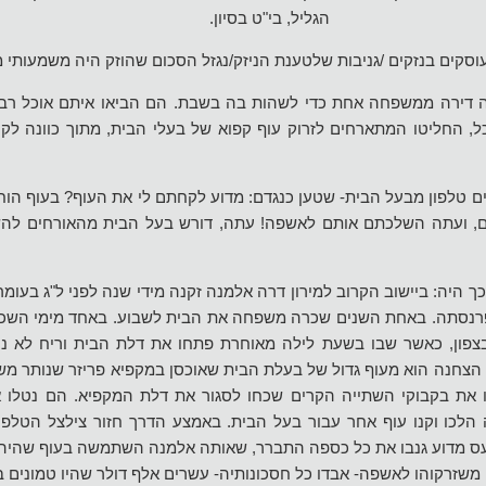
הגליל, בי"ט בסיון.
וסקים בנזקים /גניבות שלטענת הניזק/נגזל הסכום שהוזק היה משמעותי
ירה ממשפחה אחת כדי לשהות בה בשבת. הם הביאו איתם אוכל רב ו
, החליטו המתארחים לזרוק עוף קפוא של בעלי הבית, מתוך כוונה לקנ
ים טלפון מבעל הבית- שטען כנגדם: מדוע לקחתם לי את העוף? בעוף הו
ים, ועתה השלכתם אותם לאשפה! עתה, דורש בעל הבית מהאורחים להש
היה: ביישוב הקרוב למירון דרה אלמנה זקנה מידי שנה לפני ל"ג בעומ
רנסתה. באחת השנים שכרה משפחה את הבית לשבוע. באחד מימי השכיר
פון, כאשר שבו בשעת לילה מאוחרת פתחו את דלת הבית וריח לא נ
 הצחנה הוא מעוף גדול של בעלת הבית שאוכסן במקפיא פריזר שנותר מש
את בקבוקי השתייה הקרים שכחו לסגור את דלת המקפיא. הם נטלו א
לכו וקנו עוף אחר עבור בעל הבית. באמצע הדרך חזור צילצל הטלפון
 מדוע גנבו את כל כספה התברר, שאותה אלמנה השתמשה בעוף שהיה
שזרקוהו לאשפה- אבדו כל חסכונותיה- עשרים אלף דולר שהיו טמונים ב