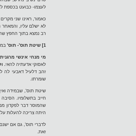
לעצמו- כבועט בכספת למ
כאמור, ראינו שני מקרי
לא ישלם עליו, והמאחר 
רב נמצא בתוך החפץ שהז
1] שיטת תוס'- תוס'
במקו
מי מנחי אינשי מרגנית
לאסוקי אדעתיה להאי
. ו
זהב דלעיל דאבעי לה ל
שומרתו.
שיטת תוס', שבמידה ואין
חייב בתשלומיו. הסיבה
שהמוסר דבר לפקדון ממע
היתה צריכה להעלות על ד
לדברי תוס', גם אם ישנם
זאת.