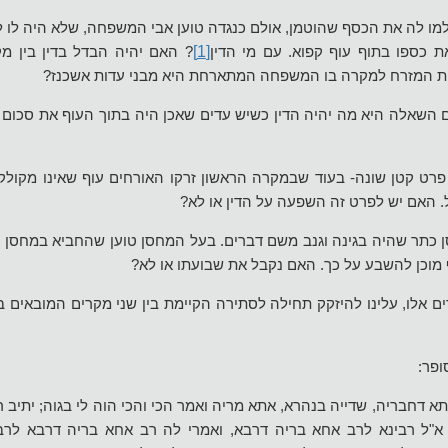
ו לה את הכסף שהוטמן, אולם כנגדה טוען אבי המשפחה, שלא היה לו ל
[1]
 כספו בתוף עוף קפוא. עם מי הדין
? האם יהיה הבדל בדין בין 
ת המזרח למקרה בו המשפחה המתארחת היא מבני עדות אשכנז?
ם השאלה היא מה יהיה הדין כשיש עדים שאכן היה בתוך העוף את סכום 
ו פרט קטן שונה- בעוד שבמקרה הראשון זרקו האורחים עוף שאינו מקול
. האם יש לפרט זה השפעה על הדין או לא?
כתר שהיה בגינה וגנב משם דברים. בעל המחסן טוען שהחביא במחסן סכ
ף מוכן להשבע על כך. האם נקבל את שבועתו או לא?
ם אלו, עלינו להיזקק תחילה לסתירה הקיימת בין שני מקרים המובאים ב
ופר:
דחבריה, שדייה בנהרא, אתא מריה ואמר הכי והכי הוה לי בגוה; יתיב רב
? א"ל רבינא לרב אחא בריה דרבא, ואמרי לה רב אחא בריה דרבא לרב א