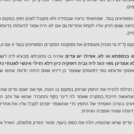
ים.
ם המופיעים בגמ', שמהאחד נראה שבמידה ולא מקובל לשים חפץ במקום כ
נראה שאם הזיק עליו לקחת אחריות גם אם לא היה אמור להעלות בדעתו
יק.
ם (ד"ה מי מנחי) מעמתים את מסקנות המקרים המופיעים בגמ' זו עם זו, 
א בכספתא או לא.
אפילו יש עדים
שהיה בו מרגניתא מבעיא ליה דשמ
לא אמרינן מאי הוה ליה גביה דאזקיה כיון דלא רגילי אינשי לאנוחי כל
אסוקי אדעתא טפי דפעמים שאומר כן דירא שאם היתה יודעת שהוא ש
 רגילות להניח את החפץ שניזוק במקום בו הונח, אף אם ישנם עדים שהי
 שהאשה חייבת במקרה שאמר לה דינר כסף והתברר שהוא של זהב הי
יט בערכו האמיתי של החפץ כדי שהשומר יסכים לקבל עליו את אחריות
עתה שזוהי אופציה הגיונית.
 עדים שראו שהטמין הלה את כספו בעוף, פטור הזורק מלשלם, הואיל ואי