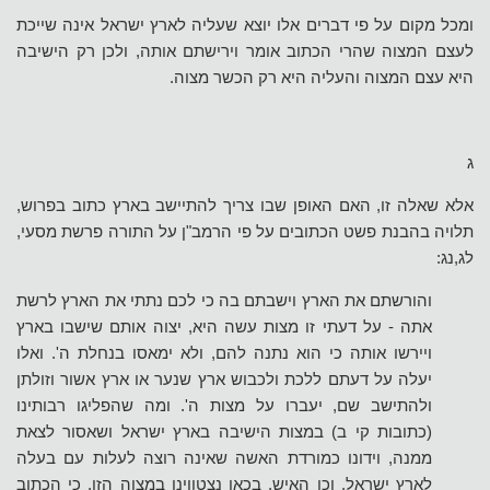
ומכל מקום על פי דברים אלו יוצא שעליה לארץ ישראל אינה שייכת
לעצם המצוה שהרי הכתוב אומר וירישתם אותה, ולכן רק הישיבה
היא עצם המצוה והעליה היא רק הכשר מצוה.
ג
אלא שאלה זו, האם האופן שבו צריך להתיישב בארץ כתוב בפרוש,
תלויה בהבנת פשט הכתובים על פי הרמב"ן על התורה
פרשת מסעי,
לג,נג:
והורשתם את הארץ וישבתם בה כי לכם נתתי את הארץ לרשת
אתה - על דעתי זו מצות עשה היא, יצוה אותם שישבו בארץ
ויירשו אותה כי הוא נתנה להם, ולא ימאסו בנחלת ה'. ואלו
יעלה על דעתם ללכת ולכבוש ארץ שנער או ארץ אשור וזולתן
ולהתישב שם, יעברו על מצות ה'. ומה שהפליגו רבותינו
(כתובות קי ב) במצות הישיבה בארץ ישראל ושאסור לצאת
ממנה, וידונו כמורדת האשה שאינה רוצה לעלות עם בעלה
לארץ ישראל, וכן האיש, בכאן נצטווינו במצוה הזו, כי הכתוב