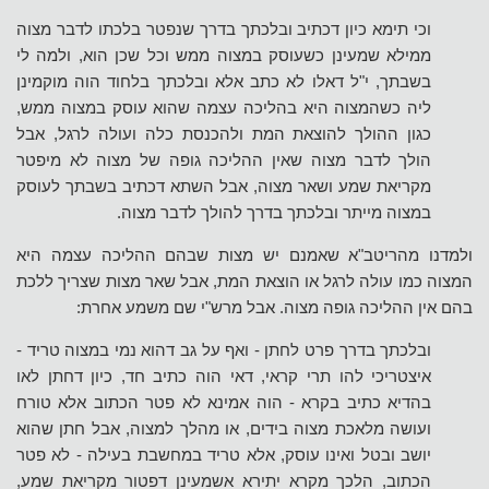
וכי תימא כיון דכתיב ובלכתך בדרך שנפטר בלכתו לדבר מצוה
ממילא שמעינן כשעוסק במצוה ממש וכל שכן הוא, ולמה לי
בשבתך, י"ל דאלו לא כתב אלא ובלכתך בלחוד הוה מוקמינן
ליה כשהמצוה היא בהליכה עצמה שהוא עוסק במצוה ממש,
כגון ההולך להוצאת המת ולהכנסת כלה ועולה לרגל, אבל
הולך לדבר מצוה שאין ההליכה גופה של מצוה לא מיפטר
מקריאת שמע ושאר מצוה, אבל השתא דכתיב בשבתך לעוסק
במצוה מייתר ובלכתך בדרך להולך לדבר מצוה.
ולמדנו מהריטב"א שאמנם יש מצות שבהם ההליכה עצמה היא
המצוה כמו עולה לרגל או הוצאת המת, אבל שאר מצות שצריך ללכת
בהם אין ההליכה גופה מצוה. אבל מרש"י שם משמע אחרת:
ובלכתך בדרך פרט לחתן - ואף על גב דהוא נמי במצוה טריד -
איצטריכי להו תרי קראי, דאי הוה כתיב חד, כיון דחתן לאו
בהדיא כתיב בקרא - הוה אמינא לא פטר הכתוב אלא טורח
ועושה מלאכת מצוה בידים, או מהלך למצוה, אבל חתן שהוא
יושב ובטל ואינו עוסק, אלא טריד במחשבת בעילה - לא פטר
הכתוב, הלכך מקרא יתירא אשמעינן דפטור מקריאת שמע,