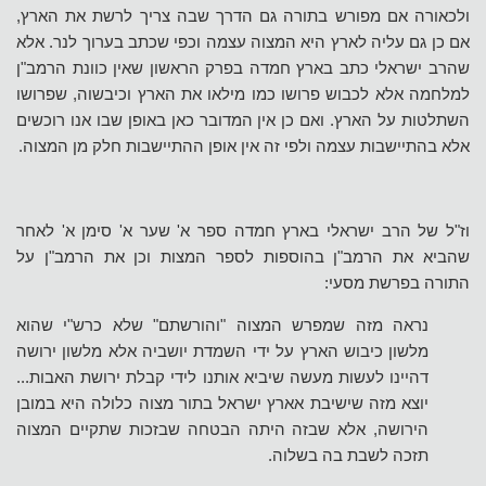
ולכאורה אם מפורש בתורה גם הדרך שבה צריך לרשת את הארץ,
אם כן גם עליה לארץ היא המצוה עצמה וכפי שכתב בערוך לנר. אלא
שהרב ישראלי כתב בארץ חמדה בפרק הראשון שאין כוונת הרמב"ן
למלחמה אלא לכבוש פרושו כמו מילאו את הארץ וכיבשוה, שפרושו
השתלטות על הארץ. ואם כן אין המדובר כאן באופן שבו אנו רוכשים
אלא בהתיישבות עצמה ולפי זה אין אופן ההתיישבות חלק מן המצוה.
וז"ל של הרב ישראלי בארץ חמדה ספר א' שער א' סימן א' לאחר
שהביא את הרמב"ן בהוספות לספר המצות וכן את הרמב"ן על
התורה בפרשת מסעי:
נראה מזה שמפרש המצוה "והורשתם" שלא כרש"י שהוא
מלשון כיבוש הארץ על ידי השמדת יושביה אלא מלשון ירושה
דהיינו לעשות מעשה שיביא אותנו לידי קבלת ירושת האבות...
יוצא מזה שישיבת אארץ ישראל בתור מצוה כלולה היא במובן
הירושה, אלא שבזה היתה הבטחה שבזכות שתקיים המצוה
תזכה לשבת בה בשלוה.