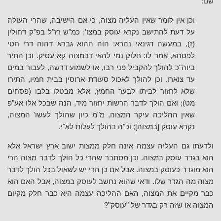
שם:
וכן אין לומר שאין העליה מצוה, כי אם הישיבה, שהרי העולה
על דעת להתישב נקרא עוסק במצו'; כמ"ש רז"ל בפ"ק דחולין
(ז), במעשה דגינאי נהרא: הוה ההוא גברא דהוה דרי חטי
לפסחא, אמר לו: חלוק נמי להאי דבמצוה קא עסיק. וכן התיר
ביוה"כ להולך להקביל פני רבו, או לשמוע דרשה, לעבור במים
עד צוארו. וכן להולך לאכול סעודת ארוסין בבית חמיו, התירו
שלא לחזור לביתו לבער החמץ, אלא מבטלו בלבו (פסחים
מט); ואם הולך לדבר הרשות יחזור מיד, הנה שבכל אלו אע"פ
שאין ההליכה עיקר המצוה, מ"מ כיון שהולך לעשו' המצוה,
נקרא עוסק [במצוה]; וכ"ה בהולך לעלות לא"י.
ולדעתו גם העליה עצמה אינה חלק ממצות ישוב ארץ ישראל אלא
הוא בגדר עוסק במצוה. וכן מסתבר שהרי כל הולך לדבר מצוה הרי
הוא מוגדר כעוסק במצוה. אבל אם כן הרי יש לשאול בכל הולך לדבר
מצוה מה הגדר שלו. ודאי שהוא נחשב לעוסק במצוה, אבל האם הוא
כבר מקיים את המצוה, האם ההליכה עצמה היא כבר חלק מקיום
המצוה או שזה רק בגדר של "עוסק"?