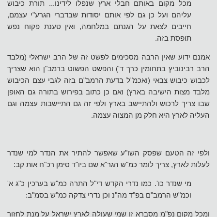
מכל מקום באותם חבלי ארץ שנפלו לידינו... תורת כיבוש
עליהם ועל כן גם לפי אותם יסודות שבדברי הגרע"י עצמם,
חייבים לצאת על הגנתם במלחמה, ואין טענת פקוח נפש
תופסת בזה.
אמנם ידוע שאין הרבה מסכימים לפשט זה של הרב ישראלי (מלבד
הרב רבינוביץ בתחומין כרך ד') והפשט הפשוט ברמב"ן הוא שצריך
לכבוש כיבוש צבאי (ואכמ"ל בדעת הרמב"ם בזה לגבי עצם הכיבוש
מלבד מצות הישיבה בארץ) ואם כן כתוב בפירוש בתורה גם האופן
שבו צריך לרכוש ולהתיישב בארץ ולפי זה גם התיישבות עצמה וגם
העליה לארץ היא חלק מן המצוה עצמה.
ולפי זה הטעם שפסק השו"ע שאפשר להתיר את הנדר למי שנדר
לעלות לארץ, צריך לומר כמ"ש הגר"א שם ביו"ד סימן רכ"ח אות קב:
מי שנדר כו'. כמו נדרי הקדש די"ל התרה כמ"ש בערכין כ"ג א'
וכמ"ש הרמב"ם בפ"ד מה"נ וכן נדרי צדקה כמ"ש בסמ"ב:
ומכל מקום נפ"מ מסברא זו שמי שעולה לארץ ישראל על מנת לחזור