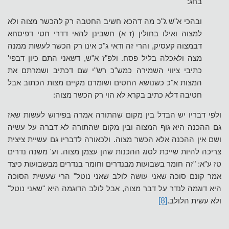
בחג:
ובהכי א"ש ג"כ מה דהכא חשיב החטבה רק להכשר מצוה ולא
למצוה ואילו בחולין (ז א) חשבינן להאי דדרי חטי דפיסחא
דבמצוה קעסיק, והרי זה ודאי ג"כ אינו רק הכשר לעשות ממנה
מצה ולאכלה בליל פסח. ולפ"ז א"ש, דשאני התם כיון דבפי'
כתיבי ציווי השמירה כמש"כ רש"י שם דכתיב ושמרתם את
המצות א"כ כשנושא החטים ושומרם מקיים מצות הכתוב אבל
חטיבה דלא כתיב בקרא לא הוי רק הכשר מצוה:
ולפי דבריו יש הבדל בין מקום שהתורה אמרה בפירוש לעשות שאז
גם ההכנה היא גוף המצוה ובין מקום שהתורה לא דברה על עשיה
ושם אין ההכנה אלא הכשר מצוה. ולכאורה לדבריו גם עשיית ציצית
צריכה להיות שייכת לסוג ההכנות שהן עצמן מצוה. וע' משנה נדרים
טז ע"א: "זה חומר בשבועות מבנדרים וחומר בנדרים מבשבועות כיצד
אמר קונם סוכה שאני עושה לולב שאני נוטל" הרי שעשית הסוכה
היא דוגמה לנדר על דבר מצוה, אבל לולב הדוגמה היא "שאני נוטל"
ולא עשית הלולב.
[8]