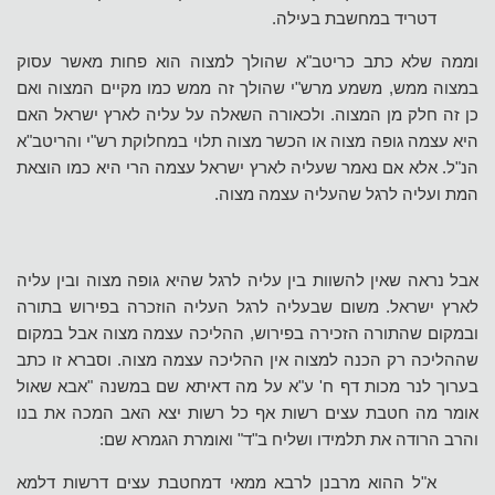
דטריד במחשבת בעילה.
וממה שלא כתב כריטב"א שהולך למצוה הוא פחות מאשר עסוק
במצוה ממש, משמע מרש"י שהולך זה ממש כמו מקיים המצוה ואם
כן זה חלק מן המצוה. ולכאורה השאלה על עליה לארץ ישראל האם
היא עצמה גופה מצוה או הכשר מצוה תלוי במחלוקת רש"י והריטב"א
הנ"ל. אלא אם נאמר שעליה לארץ ישראל עצמה הרי היא כמו הוצאת
המת ועליה לרגל שהעליה עצמה מצוה.
אבל נראה שאין להשוות בין עליה לרגל שהיא גופה מצוה ובין עליה
לארץ ישראל. משום שבעליה לרגל העליה הוזכרה בפירוש בתורה
ובמקום שהתורה הזכירה בפירוש, ההליכה עצמה מצוה אבל במקום
שההליכה רק הכנה למצוה אין ההליכה עצמה מצוה. וסברא זו כתב
בערוך לנר מכות דף ח' ע"א על מה דאיתא שם במשנה "אבא שאול
אומר מה חטבת עצים רשות אף כל רשות יצא האב המכה את בנו
והרב הרודה את תלמידו ושליח ב"ד" ואומרת הגמרא שם:
א"ל ההוא מרבנן לרבא ממאי דמחטבת עצים דרשות דלמא