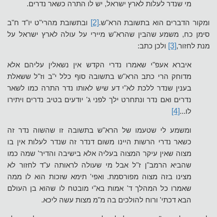
מי שנדר לעלות לארץ ישראל, יש לו התרה כשאר נדרים.
ומקור הדברים הוא בתשובת הרא"ש.
[2]
ובתשובת מהרי"ט יו"ד ח"ב
סימן כח, משמע שהבין שהרא"ש מיירי על עולה לארץ ישראל על
מנת לחזור,
[3]
ולכן כתב:
איברא אעפ"י שאמרו נדרי הקדש אין נשאלין עליהם אלא
מדוחק הרי כתב הרא"ש בתשובה סוף כלל י"ב וז"ל ששאלת
בענין שנדר ללכת לא"י דע שיש לאותו נדר התרה כמו לשאר
נדרים ואם נדר ונתחרט ילך לפני ג' יודעים בטיב נדרים ויתירו
לו...
[4]
ומשמע לי שטעמו של הרא"ש בתשובה זו שהשוה נדר זה
כשאר נדרי הרשות היינו משום דנדר זה שנדר לעלות אין בו
מצוה שאין עיקר המצוה בעליה אלא בישיבה והדיר' שמה כמו
שהביא הרמב"ן ז"ל אבל מי שעולה לראותה ע"ד לחזור לא
מצינו בזה מצוה מפורסמת. ואפי' תימא שזכות הוא לו ממה
שאמרו כל המהלך ד' אמות בא"י מובטח לו שהוא בן העולם
הבא דכתי' ורוח להולכים בה מ"מ מצות עשה ליכא.