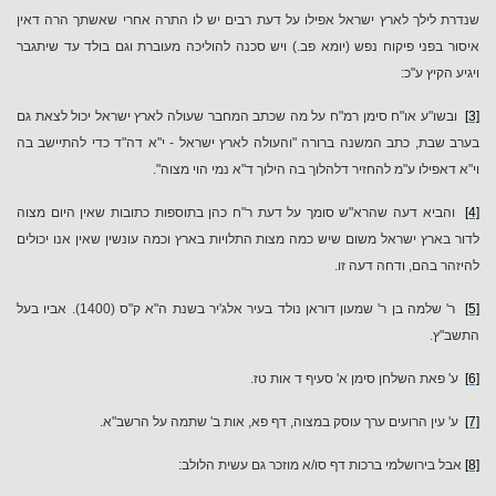
שנדרת לילך לארץ ישראל אפילו
על דעת רבים יש לו התרה אחרי שאשתך הרה דאין
איסור בפני פיקוח נפש (יומא פב.) ויש סכנה להוליכה מעוברת וגם בולד עד שיתגבר
ויגיע הקיץ ע"כ
:
[3]
ובשו"ע או"ח סימן רמ"ח על מה שכתב המחבר שעולה לארץ ישראל יכול לצאת גם
בערב שבת, כתב המשנה ברורה "והעולה לארץ ישראל - י"א דה"ד כדי להתיישב בה
וי"א דאפילו ע"מ להחזיר דלהלוך בה הילוך ד"א נמי הוי מצוה".
[4]
והביא דעה שהרא"ש סומך על דעת ר"ח כהן בתוספות כתובות שאין היום מצוה
לדור בארץ ישראל משום שיש כמה מצות התלויות בארץ וכמה עונשין שאין אנו יכולים
להיזהר בהם, ודחה דעה זו.
[5]
ר' שלמה בן ר' שמעון דוראן נולד בעיר אלג'יר בשנת ה"א ק"ס (1400). אביו בעל
התשב"ץ.
[6]
ע' פאת השלחן סימן א' סעיף ד אות טז.
[7]
ע' עין הרועים ערך עוסק במצוה, דף פא, אות ב' שתמה על הרשב"א.
[8]
אבל בירושלמי ברכות דף סו/א מוזכר גם עשית הלולב: