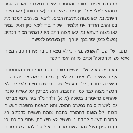
מחטבת עצים דסוכה ומחטבת עצים דמערכה ואפ"ה אמר
רחמנא ליגלי א"ל כיון דאם מצא חטוב (אינו חוטב) לאו מצוה
השתא נמי לאו מצוה איתיביה רבינא לרבא יצא האב המכה את
בנו והרב הרודה את תלמידו ושליח ב"ד לימא כיון דאילו גמיר
לאו מצוה השתא נמי לאו מצוה התם אע"ג דגמיר מצוה דכתיב
(משלי כ"ט) יסר בנך ויניחך ויתן מעדנים לנפשך
וכתב רש"י שם: "השתא נמי - כי לא מצא חטובה אין החטבה מצוה
אלא עשיית הסוכה" וכתב על זה הערוך לנר:
הא דפשיטא לרש"י דעשיית סוכה חשיב טפי מצוה מהחטבה
אף דהעשייה ג"כ אינה רק לצורך מצוה הבאה אחריה דהיינו
הישיבה בסוכה, י"ל דהעשיי' שפיר נחשבת מצוה לעצמה ולא
הכשר מצוה לבד כמו החטבה, דהא מברכין על עשיית סוכה
שהחיינו כדאמרינן בסוכה (מו א), ולחד מ"ד בירושלמי מברכין
גם לעשות סוכה כמש"כ התוס'. והא דבאמת נחשבת העשיה
מצוה, י"ל משום דהתורה כתבה וצותה העשיה כדכתיב חג
הסוכות תעשה לך דהיינו העשי' ולא הישיבה, שהרי בסוכה (כז
ב) דרשינן מיני' למר עשה סוכה הראוי' לז' ולמר עשה סוכה