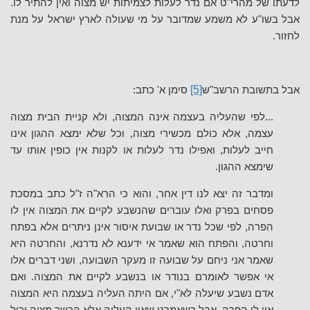
לדעתו של מהרי"ט אם נדר לעלות לצמיתות יש מצוה ואין להתיר לו.
אבל בשו"ע לא משמע שמדובר על מי שעולה לארץ ישראל על מנת
לחזור.
אבל בתשובת הרשב"ש
[5]
סימן א' כתב:
...לפי שהעליה בעצמה אינה המצוה, ולא קניית הבית מצוה
עצמה, אלא כולם מכשירי מצוה, וכל שלא ימצא ההגון אינו
חייב לעלות, ואפילו נדר לעלות או לקנות אין כופין אותו עד
שימצא ההגון.
ומדבר זה יצא לנו דין אחר, והוא כי הרא"ה ז"ל כתב במסכת
פסחים בפרק ואלו עוברים שהנשבע לקיים את המצוה אין לו
הפרה, לפי שכל נדר או שבועת איסור אינן ניתרים אלא בפתח
וחרטה, והפתח הוא שאמר אי ידענא לא נדרנא, והחרטה היא
שאמר אני ניחם על שבועה זו מעקר השבועה, ושני דברים אלו
אי אפשר לאומרם בנודר או בנשבע לקיים את המצוה. ואם
אדם נשבע שיעלה לא"י, אם היתה העליה בעצמה היא המצוה
אין לו הפרה, אבל כשאמרנו שאין העליה אלא הכשר מצוה יכול