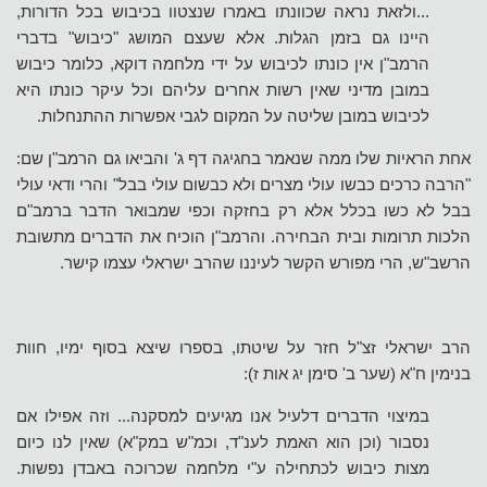
...ולזאת נראה שכוונתו באמרו שנצטוו בכיבוש בכל הדורות,
היינו גם בזמן הגלות. אלא שעצם המושג "כיבוש" בדברי
הרמב"ן אין כונתו לכיבוש על ידי מלחמה דוקא, כלומר כיבוש
במובן מדיני שאין רשות אחרים עליהם וכל עיקר כונתו היא
לכיבוש במובן שליטה על המקום לגבי אפשרות ההתנחלות.
אחת הראיות שלו ממה שנאמר בחגיגה דף ג' והביאו גם הרמב"ן שם:
"הרבה כרכים כבשו עולי מצרים ולא כבשום עולי בבל" והרי ודאי עולי
בבל לא כשו בכלל אלא רק בחזקה וכפי שמבואר הדבר ברמב"ם
הלכות תרומות ובית הבחירה. והרמב"ן הוכיח את הדברים מתשובת
הרשב"ש, הרי מפורש הקשר לעיננו שהרב ישראלי עצמו קישר.
הרב ישראלי זצ"ל חזר על שיטתו, בספרו שיצא בסוף ימיו, חוות
בנימין ח"א (שער ב' סימן יג אות ז):
במיצוי הדברים דלעיל אנו מגיעים למסקנה... וזה אפילו אם
נסבור (וכן הוא האמת לענ"ד, וכמ"ש במק"א) שאין לנו כיום
מצות כיבוש לכתחילה ע"י מלחמה שכרוכה באבדן נפשות.