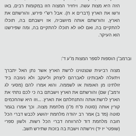
הזה היא מצות עשה. ויחזיר המצוה הזו במקומות רבים, באו
ורשו את הארץ (דברים א ח). אבל רש"י פירש, והורשתם את
הארץ, והורשתם אותה מיושביה, אז וישבתם בה, תוכלו
להתקיים בה, ואם לאו לא תוכלו להתקיים בה, ומה שפירשנו
הוא העיקר.
וברמב"ן הוספות לספר המצות מ"ע ד':
מצוה רביעית שנצטוינו לרשת הארץ אשר נתן האל יתברך
ויתעלה לאבותינו לאברהם ליצחק וליעקב ולא נעזבה ביד
זולתינו מן האומות או לשממה. והוא אמרו להם (מסעי לג
ורמב"ן שם) והורשתם את הארץ וישבתם בה כי לכם נתתי את
הארץ לרשת אותה והתנחלתם את הארץ. ...וזו היא שהחכמים
קורין אותה (סוטה פ"ח מ"ו) מלחמת מצוה. וכך אמרו בגמר
סוטה (מד ב) אמר רב יהודה מלחמת יהושע לכבש דברי הכל
חובה מלחמת דוד להרווחה דברי הכל רשות. ולשון ספרי
(שופטי' יז יד) וירשתה וישבת בה בזכות שתירש תשב.