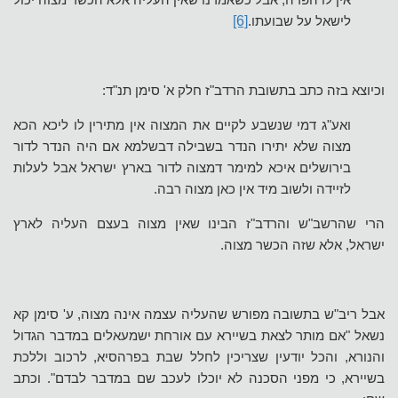
לישאל על שבועתו.
[6]
וכיוצא בזה כתב בתשובת הרדב"ז חלק א' סימן תנ"ד:
ואע"ג דמי שנשבע לקיים את המצוה אין מתירין לו ליכא הכא
מצוה שלא יתירו הנדר בשבילה דבשלמא אם היה הנדר לדור
בירושלים איכא למימר דמצוה לדור בארץ ישראל אבל לעלות
לזיידה ולשוב מיד אין כאן מצוה רבה.
הרי שהרשב"ש והרדב"ז הבינו שאין מצוה בעצם העליה לארץ
ישראל, אלא שזה הכשר מצוה.
אבל ריב"ש בתשובה מפורש שהעליה עצמה אינה מצוה, ע' סימן קא
נשאל "אם מותר לצאת בשיירא עם אורחת ישמעאלים במדבר הגדול
והנורא, והכל יודעין שצריכין לחלל שבת בפרהסיא, לרכוב וללכת
בשיירא, כי מפני הסכנה לא יוכלו לעכב שם במדבר לבדם". וכתב