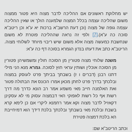
יש מחלוקת ראשונים אם ההליכה לדבר מצוה היא פטור ממצוה
משום שהליכה עצמה בכלל המצוה שלמענה הולך או שאין ההליכה
עצמה גופה של מצוה (וכן דעת הרשב"א ברכות יא ע"א וכן ריטב"א
סוכה כה ע"א).
[7]
ולפי זה נראה שההליכה פוטרת לא משום
שנחשבת כמעשה מצוה אלא משום שיש ריבוי מיוחד לשלוחי מצוה.
הריטב"א כתב את דעתו בנדון הגמרא בסוכה דף כה ע"א:
משנה
שלוחי מצוה פטורין מן הסוכה חולין ומשמשיהן פטורין
מן הסוכה אוכלין ושותין עראי חוץ לסוכה.
גמרא
מנא הני מילי
דתנו רבנן (דברים ו ז) בשבתך בביתך פרט לעוסק במצוה
ובלכתך בדרך פרט לחתן מכאן אמרו הכונס את הבתולה פטור
ואת האלמנה חייב מאי משמע אמר רב הונא כדרך מה דרך
רשות אף כל רשות לאפוקי האי דבמצוה עסוק מי לא עסקינן
דקאזיל לדבר מצוה וקא אמר רחמנא ליקרי אם כן לימא קרא
בשבת ובלכת מאי בשבתך ובלכתך בלכת דידך הוא דמיחייבת
הא בלכת דמצוה פטירת
וכתב הריטב"א שם: