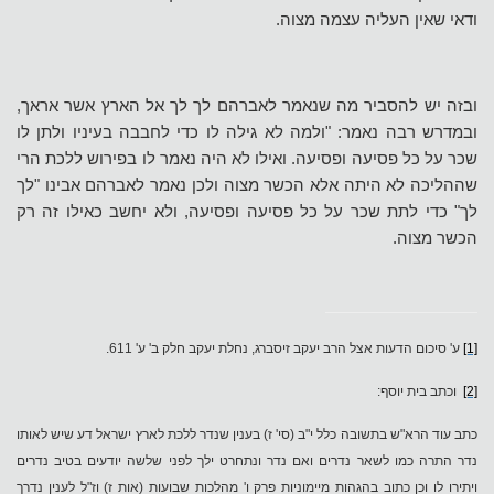
ודאי שאין העליה עצמה מצוה.
ובזה יש להסביר מה שנאמר לאברהם לך לך אל הארץ אשר אראך,
ובמדרש רבה נאמר: "ולמה לא גילה לו כדי לחבבה בעיניו ולתן לו
שכר על כל פסיעה ופסיעה. ואילו לא היה נאמר לו בפירוש ללכת הרי
שההליכה לא היתה אלא הכשר מצוה ולכן נאמר לאברהם אבינו "לך
לך" כדי לתת שכר על כל פסיעה ופסיעה, ולא יחשב כאילו זה רק
הכשר מצוה.
[1]
ע' סיכום הדעות אצל הרב יעקב זיסברג, נחלת יעקב חלק ב' ע' 611.
[2]
וכתב בית יוסף
:
כתב עוד הרא"ש בתשובה כלל י"ב (סי' ז) בענין שנדר ללכת לארץ ישראל דע שיש לאותו
נדר התרה כמו לשאר נדרים ואם נדר ונתחרט ילך לפני שלשה יודעים בטיב נדרים
ויתירו לו וכן כתוב בהגהות מיימוניות פרק ו' מהלכות שבועות (אות ז) וז"ל לענין נדרך