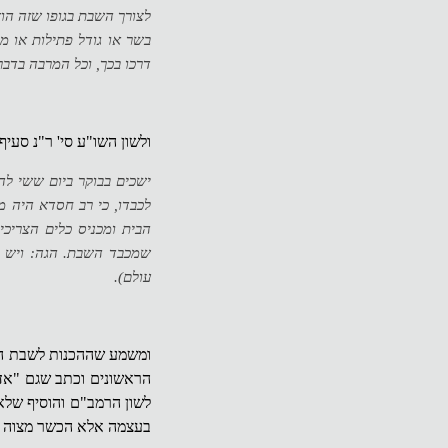
לצורך השבת בגופו שזה הו
בשר או גודל פתילות או מ
דרכו בכך, וכל המרבה בדבר
ולשון השו"ע סי' ר"נ סעיף 
ישכים בבוקר ביום ששי לה
לכבדו, כי רב חסדא היה מח
הבית ומכניס כלים הצריכי
שמכבד השבת. הגה: ויש לה
עולם).
ומשמע שההכנות לשבת הם
הראשונים וכתב שגם "אדם
לשון הרמב"ם והוסיף שלא
בעצמה אלא הכשר מצוה וז