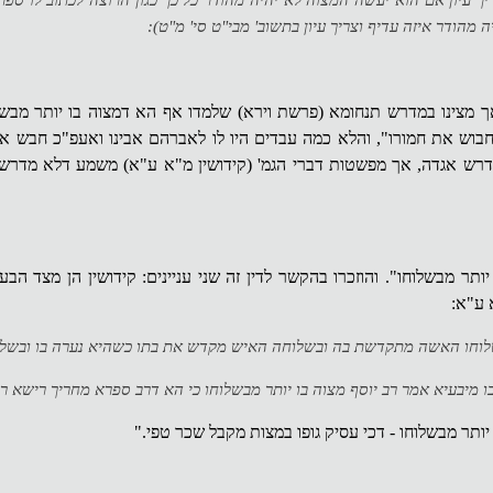
יך עיון אם הוא יעשה המצוה לא יהיה מהודר כל כך כגון הרוצה לכתוב לו ספר 
 מהודר איזה עדיף וצריך עיון בתשוב' מבי"ט סי' מ"ט):
ך מצינו במדרש תנחומא (פרשת וירא) שלמדו אף הא דמצוה בו יותר מבש
בוש את חמורו", והלא כמה עבדים היו לו לאברהם אבינו ואעפ"כ חבש א
דרש אגדה, אך מפשטות דברי הגמ' (קידושין מ"א ע"א) משמע דלא מדרשה
ותר מבשלוחו". והוזכרו בהקשר לדין זה שני עניינים: קידושין הן מצד הב
 ע"א:
שלוחו האשה מתקדשת בה ובשלוחה האיש מקדש את בתו כשהיא נערה בו ובשלו
 מיבעיא אמר רב יוסף מצוה בו יותר מבשלוחו כי הא דרב ספרא מחריך רישא ר
יותר מבשלוחו - דכי עסיק גופו במצות מקבל שכר טפי."