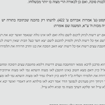
בנות סוכה, ואם כן לכאורה הרי מצוה בו יותר מבשלוחו.
ע' נצי"ב בהעמק שאלה קסט (ע' אמרות אברהם ע' 422). לדעתו רק בהכנה שכתוב
גיה מכות ח' ע"א, המשנה שם אומרת:
ם יש רשות לניזק ליכנס לשם גולה ואם לאו אינו גולה שנאמר ואשר יבא את רע
לשם אף כל רשות לניזק ולמזיק להכנס לשם יצא חצר בעל הבית שאין רשות לניזק
בת עצים רשות אף כל רשות יצא האב המכה את בנו והרב הרודה את תלמידו ו
 ההוא מרבנן לרבא ממאי דמחטבת עצים דרשות דלמא מחטבת עצים דסוכה ומחט
"ל כיון דאם מצא חטוב (אינו חוטב) לאו מצוה השתא נמי לאו מצוה איתיביה
דה את תלמידו ושליח ב"ד לימא כיון דאילו גמיר לאו מצוה השתא נמי לאו מצ
 ויניחך ויתן מעדנים לנפשך הדר אמר רבא לאו מילתא היא דאמרי ואשר יבא א
 לא עייל ואי סלקא דעתך מצוה מי סגיא דלא עייל.