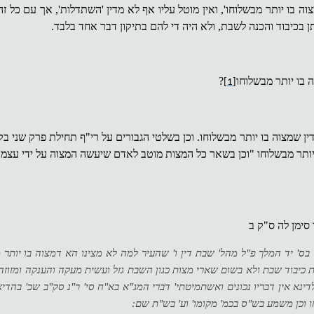
צוה בו יותר מבשלוחו', ואין מוטל עליו אף לא מדין 'השתדלות', אך עם כל זה
 בכיבוד והכנה לשבת, ולא היה די להם בתיקון דבר אחד בלבד.
 בו יותר מבשלוחו
?
[1]
ין שמצוה בו יותר מבשלוחו. וכן בשלטי הגבורים על רי"ף תחילת פרק שני ב
יותר מבשלוחו "וכן בשאר כל המצות מוטב לאדם שיעשה המצוה על ידי עצמ
סימן לה ס"ק ב
בס' יד המלך פ"ל מהל' שבת דין ו' שהעיר למה לא מצינו הא דמצוה בו יותר 
 כיבוד שבת ולא בשום שארי מצות כגון השבת גזל ועשית מעקה והענקה ומזוזה
דינא אין דבריו נכונים ואשתמיטתי' דברי המג"א בא"ח סי' ר"נ סק"ב שכ' בהדי
חו וכן משמע בש"ס בכמ' מקומו' וע' בש"ת שם: