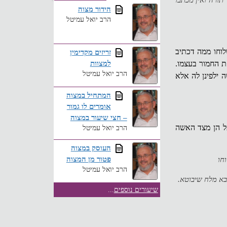
תורה ואין מכתבו
הידור מצוה
הרב יואל עמיטל
לוחו ממה דכתיב
זריזים מקדימין
למצוות
ת החמור בעצמו.
הרב יואל עמיטל
 ילפינן לה אלא
המתחיל במצוה
אומרים לו גמור
– חצי שיעור במצוה
על הן מצד האשה
הרב יואל עמיטל
העוסק במצוה
פטור מן המצוה
חו
הרב יואל עמיטל
בא מלח שיבוטא.
שיעורים נוספים
...