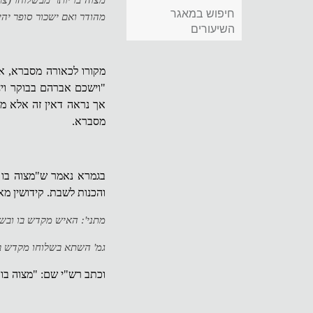
מצוה בו יותר מבשלוחו (צר
חיפוש במאגר
מהודר ואם ישכור סופר יהיה
השיעורים
מקורו לכאורה מסברא, א
"וישכם אברהם בבוקר ויח
אך נראה דאין זה אלא מ
מסברא.
בגמרא נאמר ש"מצוה בו י
והכנות לשבת. קידושין מא
מתני': האיש מקדש בו וב
גמ' השתא בשלוחו מקדש בו
וכתב רש"י שם: "מצוה בו 