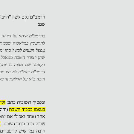
הרמב"ם נקט לשון "חייב" 
שם:
בהרמב"ם איתא על דין זה ב
להתעסק במלאכות שבבית ח
מפצל העצים לבשל בהן ומהן
שהן לצורך השבת ממאכל ומש
דקאמר שם מצוה בו יותר 
הרמב"ם דאל"ה לא היו מבט
חובה כ"א על הדלקת נר בשב
ובפסקי תשובות כתב:
ולד
בעצמו בכבוד השבת
(והוא
אחד ואחד ואפילו אם יצט
שבזה ניכר כבוד השבת,
ו
חובה במי שיש לו עבדים 