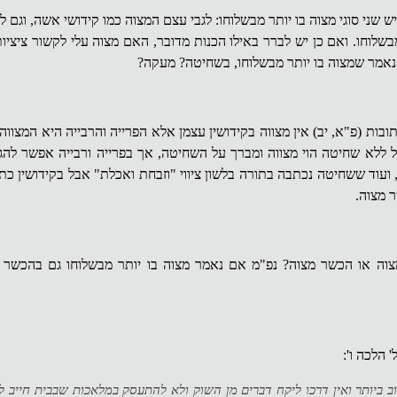
 שני סוגי מצוה בו יותר מבשלוחו: לגבי עצם המצוה כמו קידושי אשה, וגם לג
שלוחו. ואם כן יש לברר באילו הכנות מדובר, האם מצוה עלי לקשור ציציות
 נאמר שמצוה בו יותר מבשלוחו, בשחיטה? מעקה?
ת (פ"א, יב) אין מצווה בקידושין עצמן אלא הפרייה והרבייה היא המצווה
ל ללא שחיטה הוי מצווה ומברך על השחיטה, אך בפרייה ורבייה אפשר להג
ש, ועוד ששחיטה נכתבה בתורה בלשון ציווי "וזבחת ואכלת" אבל בקידושין כתוב
 מצוה.
ה או הכשר מצוה? נפ"מ אם נאמר מצוה בו יותר מבשלוחו גם בהכשר מ
הלכה ו':
 ביותר ואין דרכו ליקח דברים מן השוק ולא להתעסק במלאכות שבבית חייב 