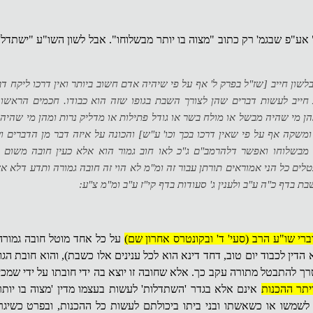
אע"פ שבגמ' רק כתוב "מצוה בו יותר מבשלוחו". אבל לשון השו"ע "ישתדל"
לשון חייב [שז"ל בפרק ל' אף על פי שיהיה אדם חשוב ביותר ואין דרכו ליקח ד
ייב לעשות דברים שהן לצורך השבת בגופו שזה הוא כבודו. חכמים הראשונ
 מי שהיה מבשל או מולח בשר או גודל פתילות או מדליק נרות ומהן מי שהיה י
קה אף על פי שאין דרכו בכך וכו' ע"ש] והכונה על איזה דבר מן הדברים ועי
מבשלוחו ואפשר דלהרמב"ם ג"כ לאו חוב גמור הוא אלא כעין חובה משום 
לים כל הני אמוראים תורתן עבור זה ומ"מ לא הוי זה חובה גמורה ותדע דלא 
ת בדף כ"ה ע"ב ולענין ג' סעודות בדף קי"ז ע"ב ומ"מ צ"ע:
ברי שו"ע הרב (סעי' ד' ובקונטרס אחרון שם)
על כל אחד מוטל חובה גמורה
 הדין לכבוד יום טוב, דחד דינא הוא לכל ענינים אלו כשבת), והוא חובת הג
רך להתבטל מתורה עקב כך. אלא שחובה זו יוצא בה ידי חובתו על ידי שמכי
יתר ההכנות
אינם אלא בגדר 'השתדלות' לעשות בעצמו מדין 'מצוה בו יותר 
לשמשו או כשאשתו ובני ביתו ביכולתם לעשות כל ההכנות, ובפרט כשיגר