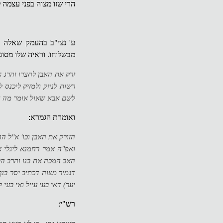
הרי שזו מצוה בפני עצמה ל
מבשלוחו. וראיה שלו מסו
זרק את האבן לחצרו והרג א
רשות לניזק ולמזיק ליכנס 
לשם אבא שאול אומר מה חט
ואומרת הגמרא:
הזורק את האבן וכו' א"ל
ואפ"ה אמר רחמנא ליגלי א
האב המכה את בנו והרב הרו
דגמיר מצוה דכתיב יסר בנך
יער) דאי בעי עייל ואי בעי
רש"י: