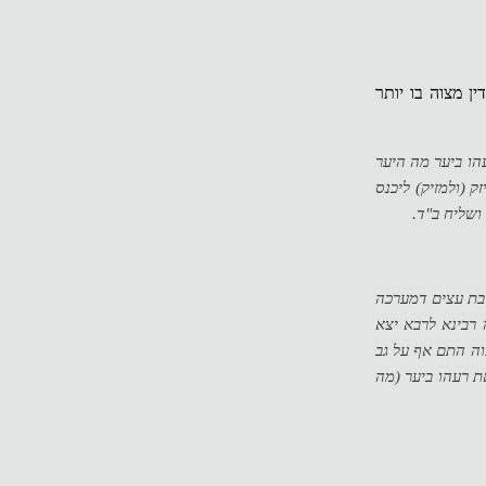
ה בתורה יש דין מצוה בו יותר
הו ביער מה היער
 (ולמזיק) ליכנס
שליח ב"ד.
בת עצים דמערכה
 רבינא לרבא יצא
וה התם אף על גב
ת רעהו ביער (מה