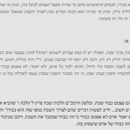
א כבודו, חכמים הראשונים מהם מי שהיה מפצל העצים לבשל בהן, ומהן מי שה
דליק נרות, ומהן מי שהיה יוצא וקונה דברים שהן לצורך השבת ממאכל ומשק
 זה הרי זה משובח.
א':
כין צרכי שבת, ואפילו יש לו כמה עבדים לשמשו ישתדל להכין בעצמו שום דב
תך הירק דק דק; ורבה ורב יוסף היו מבקעין עצים; ור"ז היה מדליק האש; ור
ם לשבת ומפנה כלי החול; ומהם ילמד כל אדם, ולא יאמר: לא אפגום כבודי, 
שחיז הסכין בערב שבת, כי זהו מכבוד השבת שמכין עצמו לאכילה (כל בו ו
 עצמם כבוד שבת. ובלשון הרמב"ם הלכות שבת פרק ל' הלכה ו' שהביא א
 חשוב... חייב לעשות דברים שהם לצורך השבת בגופו שזה הוא כבודו" ו
 יאמר אדם לא אפגום כבודי כי זהו כבודו שמכבד את השבת. ויתכן שכיבוד 
ה כבודו של אדם שיעסוק בזה.