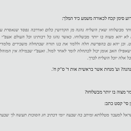
וע סימן קכח לכאורה משמע כיד המלך:
יותר מבשלוחו שאין השליח נהנה מן הקדושין כלום ואדרבה נפסד שנאסרת ע
לא יהא מצוה בו יותר מבשלוחו. כאשר נהגו כל רבותינו וכל העולם אעפ"י 
ט. וכן יהא גם בהפרשת חלה וללמד את בנו תורה שבתחלה משכירים מלמדים
שאפילו האב אומן יכול לכתחלה לומר לאחר למול. ואעפ"י שבמילה אין המוהל 
כל אלה יוכל השליח לברך.
הנה? וע' מנחת אשר בראשית אות ד' ס"ק ח'.
 מצוה בו יותר מבשלוחו?
 סי' קסט כתב:
ראל למעבד מטללתא ומיתב בה שבעה יומי דכתיב חג הסוכות תעשה לך שבעת 