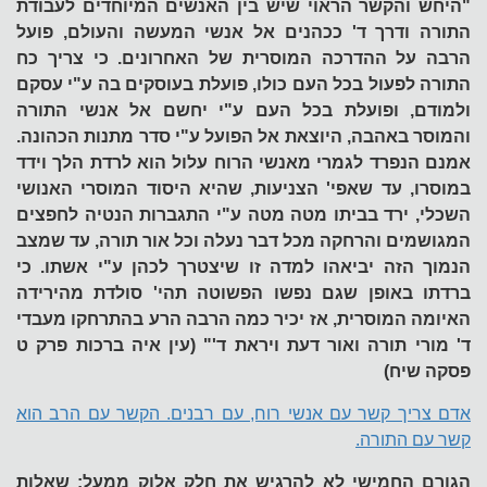
"היחש והקשר הראוי שיש בין האנשים המיוחדים לעבודת
התורה ודרך ד' ככהנים אל אנשי המעשה והעולם, פועל
הרבה על ההדרכה המוסרית של האחרונים. כי צריך כח
התורה לפעול בכל העם כולו, פועלת בעוסקים בה ע"י עסקם
ולמודם, ופועלת בכל העם ע"י יחשם אל אנשי התורה
והמוסר באהבה, היוצאת אל הפועל ע"י סדר מתנות הכהונה.
אמנם הנפרד לגמרי מאנשי הרוח עלול הוא לרדת הלך וידד
במוסרו, עד שאפי' הצניעות, שהיא היסוד המוסרי האנושי
השכלי, ירד בביתו מטה מטה ע"י התגברות הנטיה לחפצים
המגושמים והרחקה מכל דבר נעלה וכל אור תורה, עד שמצב
הנמוך הזה יביאהו למדה זו שיצטרך לכהן ע"י אשתו. כי
ברדתו באופן שגם נפשו הפשוטה תהי' סולדת מהירידה
האיומה המוסרית, אז יכיר כמה הרבה הרע בהתרחקו מעבדי
ד' מורי תורה ואור דעת ויראת ד'" (עין איה ברכות פרק ט
פסקה שיח)
אדם צריך קשר עם אנשי רוח, עם רבנים. הקשר עם הרב הוא
קשר עם התורה.
הגורם החמישי לא להרגיש את חלק אלוק ממעל: שאלות