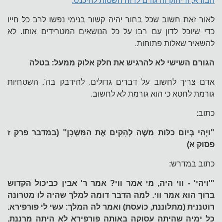
הבורא, וריחוק זה גורם לרוח השטות להיכנס.
לאור זאת חשוב שכל בחור יהיה קשור בנימי נפשו לרב כל חייו
כדי שיוכל לדון עם רבו על כל הנושאים המטרידים אותו. לא
להשאיר שאלות פתוחות.
הגורם השישי לא להרגיש את חלק אלוק ממעל: בטלה
אדם צריך לחשוב על דברים גדולים. להידבק בה'. השטחיות
גורמת לחטא כי הוא גורמת לא לחשוב.
כתוב:
"וַיְהִי בְּיוֹם כַּלּוֹת מֹשֶׁה לְהָקִים אֶת הַמִּשְׁכָּן" (במדבר פרק ז
פסוק א)
כתוב במדרש:
"'ויהי' - ווי היה, מי אמר ווי? אמר ר' אבין כביכול הקדוש
ברוך הוא אמר ווי. למה הדבר דומה למלך שהיה לו מטרונה
רוטננית (מתלוננת, כועסת) ואמר לה המלך: עשי לי פורפירא.
כל ימיה שהיתה עסוקה באותה פורפירא לא היתה מרננת.