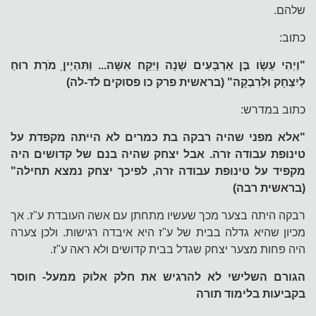
שלהם.
כתוב:
"וַיְהִי עֵשָׂו בֶּן אַרְבָּעִים שָׁנָה וַיִּקַּח אִשָּׁה...
וַתִּהְיֶיןָ מֹרַת רוּחַ
לְיִצְחָק וּלְרִבְקָה" (בראשית פרק כו פסוקים לד-לה)
כתוב במדרש:
"אלא מפני שהיה רבקה בת כמרים לא הייתה מקפדת על
טינופת עבודה זרה. אבל יצחק שהיה בנם של קדושים היה
מקפיד על טינופת עבודה זרה, לפיכך יצחק נמצא תחילה"
(בראשית רבה)
רבקה היתה בצער מכך שעשיו מתחתן עם אשה העובדת ע"ז. אך
מכיון שהיא גדלה בבית של ע"ז היא איבדה רגישות. ולכן צערה
היה פחות מצער יצחק שגדל בבית קדושים ולא ראה ע"ז.
הגורם השלישי לא להרגיש את חלק אלוק ממעל- חוסר
בקביעות בלימוד תורה