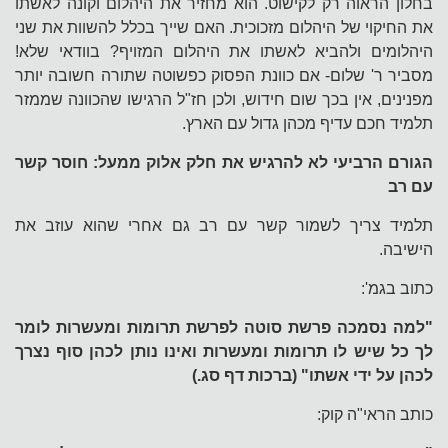
בחלון הראוה רק לקישוט. הוא מחזיר את היהלום וקונה לאשתו
את החיקוי של היהלום מזכוכית. האם שייך בכלל להשוות את שני
היהלומים ולהביא לאשתו את היהלום המזויף? בוודאי שלא!
מסביר ר' שלום- אם כוונת הפסוק כפשוטה שתורה חשובה יותר
מפנינים, אין בכך שום חידוש, ולכן חז"ל הרגישו שהכוונה שממזר
תלמיד חכם עדיף מכהן גדול עם הארץ.
הגורם הרביעי לא להרגיש את חלק אלוק ממעל: חוסר קשר
עם רב
תלמיד צריך לשמור קשר עם רב גם אחרי שהוא עוזב את
הישיבה.
כתוב בגמ':
"למה נסמכה פרשת סוטה לפרשת תרומות ומעשרות לומר
לך כל שיש לו תרומות ומעשרות ואינו נותן לכהן סוף נצרך
לכהן על ידי אשתו" (ברכות דף סג.)
כותב הראי"ה קוק: