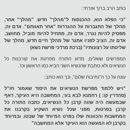
כותב הרב ברוך אזרחי:
"כי הפלא הוא, ההכנסות ל"מהלך" חדש. "מהלך" אחר,
מהלך של התגברות על ההגררות "אחר תאוותם". אדם זה,
מפסיק להיות נגרר, אדם זה, מתחיל להיות מוביל, מחושב.
אדם זה, הציב לפניו אתגר של מהלך חיים חדש, מהלך של
שליטתו על רצונותיו" (ברכת מרדכי פרשת נשא)
המפרשים שואלים, מדוע התורה מפרטת את קורבנות כל
הנשיאים ולא כותבת שהנשיא השני הביא כמו הראשון וכו'.
עונה על כך ה"נתיבות שלום", וכך הוא כותב:
"ויש ללמוד מפרשת הנשיאים את היסוד שאמור חז"ל
(סהדרין קו: ) רחמנא לבא בעי, המחשבה היא העיקר, דאף
שבמעשה היה שווה קרבן כל הנשיאים, כתבה התורה כל
קרבן בפרטות, מפני שכל נשיא השקיע בקרבנו את
המחשבות והכוונות שלו בפרט המיוחד של שבטו. ובמיוחד
בקרבן לא המעשה הוא העיקר אלא המחשבה"