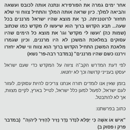
אחר ימים גמרה את הפורפירא ונתנה אותה לכובס ועשאה
והביאה למלך. כיון שראה אותה המלך והתחיל צווח ווי שלא
תחזור לרוטנניתה. כך את מוצא שהיו ישראל מרננים בכל
שעה... תבע הקדוש ברוך הוא שיעשו לו מקדש כמו שכתוב
(שמות כה) 'ועשו לי מקדש' וגו' את מוצא כל הימים שהיו
עסוקים במלאכת המשכן לא היו מרננים, וכיון שגמרו
מלאכת המשכן התחיל הקדוש ברוך הוא צווח ווי שלא יחזרו
וירננו כשם שהיו מרננים" (במדבר רבה-פר' נשא)
לפי דעת המדרש הקב"ה ציווה על המקדש כדי שעם ישראל
יעסקו בענייני קדושה וכך לא יחטאו.
בזמן שאין אנו לומדים תורה אנחנו צריכים להיות עסוקים, לעזור
לעם ישראל, לפעול למען כלל ישראל, לטייל בארץ, לקיים מצוות,
אך לא להתבטל.
כתוב בפרשתנו:
"אִישׁ אוֹ אִשָּׁה כִּי יַפְלִא לִנְדֹּר נֶדֶר נָזִיר לְהַזִּיר לַיהוָה" (במדבר
פרק ו פסוק ב)