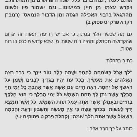
אותם לגמרי, וצוה בדבר כללי שנהיה פרושים מן המותרות....
ויקדש עצמו מן היין במיעוטו.....וגם ישמור פיו ולשונו
מהתגאל ברבוי האכילה הגסה ומן הדבור הנמאס" (רמב"ן
ויקרא פרק יט פסוק ב)
גם מה שכשר תלוי במינון. כי אם יש רדיפה ותאווה זה יגרום
שהקדושה תסתלק ותהיה רוח שטות. מי שלא קדוש תיכנס בו רוח
שטות.
כתוב בקהלת:
"לֵךְ אֱכֹל בְּשִׂמְחָה לַחְמֶךָ וּשֲׁתֵה בְלֶב טוֹב יֵינֶךָ כִּי כְבָר רָצָה
הָאֱלֹהִים אֶת מַעֲשֶׂיךָ. בְּכָל עֵת יִהְיוּ בְגָדֶיךָ לְבָנִים וְשֶׁמֶן עַל
רֹאשְׁךָ אַל יֶחְסָר. רְאֵה חַיִּים עִם אִשָּׁה אֲשֶׁר אָהַבְתָּ כָּל יְמֵי חַיֵּי
הֶבְלֶךָ אֲשֶׁר נָתַן לְךָ תַּחַת הַשֶּׁמֶשׁ כֹּל יְמֵי הֶבְלֶךָ כִּי הוּא חֶלְקְךָ
בַּחַיִּים וּבַעֲמָלְךָ אֲשֶׁר אַתָּה עָמֵל תַּחַת הַשָּׁמֶשׁ. כֹּל אֲשֶׁר תִּמְצָא
יָדְךָ לַעֲשׂוֹת בְּכֹחֲךָ עֲשֵׂה כִּי אֵין מַעֲשֶׂה וְחֶשְׁבּוֹן וְדַעַת וְחָכְמָה
בִּשְׁאוֹל אֲשֶׁר אַתָּה הֹלֵךְ שָׁמָּה" (קהלת פרק ט פסוקים ז-י)
כותב על כך הרב אלבו: