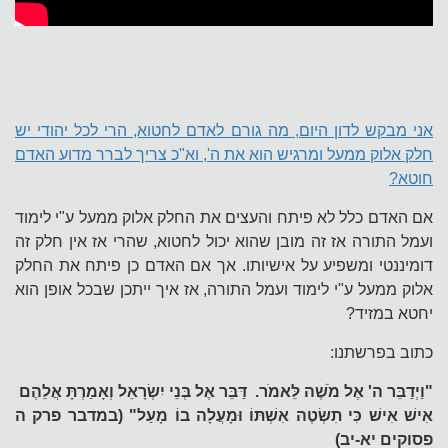
אני מבקש לדון היום, מה גורם לאדם לחטוא, הרי לכל יהודי יש
חלק אלוק ממעל ומרגיש הוא את ה', וא"כ צריך לברר מדוע האדם
חוטא?
אם האדם כלל לא פיתח והעצים את החלק אלוק ממעל ע"י לימוד
ועמל התורה אז זה מובן שהוא יכול לחטוא, שהרי אז אין חלק זה
דומיננטי ומשפיע על אישיותו. אך אם האדם כן פיתח את החלק
אלוק ממעל ע"י לימוד ועמל התורה, אז איך ייתכן שבכל אופן הוא
יחטא במזיד?
כתוב בפרשתנו:
"וַיְדַבֵּר ה' אֶל מֹשֶׁה לֵּאמֹר. דַּבֵּר אֶל בְּנֵי יִשְׂרָאֵל וְאָמַרְתָּ אֲלֵהֶם
אִישׁ אִישׁ כִּי תִשְׂטֶה אִשְׁתּוֹ וּמָעֲלָה בוֹ מָעַל" (במדבר פרק ה
פסוקים יא-יב)