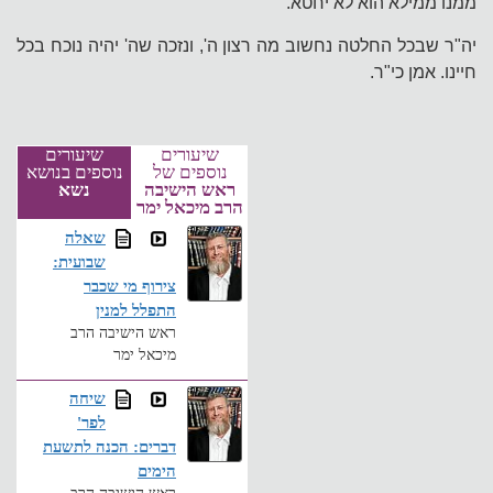
ממנו ממילא הוא לא יחטא.
יה"ר שבכל החלטה נחשוב מה רצון ה', ונזכה שה' יהיה נוכח בכל
חיינו. אמן כי"ר.
שיעורים
שיעורים
נוספים של
נוספים בנושא
ראש הישיבה
נשא
הרב מיכאל ימר
שאלה
שבועית:
צירוף מי שכבר
התפלל למנין
ראש הישיבה הרב
מיכאל ימר
שיחה
לפר'
דברים: הכנה לתשעת
הימים