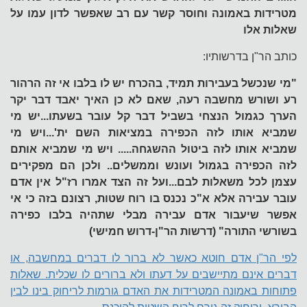
מטרידות באמונה וחוסר קשר עם רב שאפשר לדון עמו על
שאלות אלו
כותב הר"ן בדרשותיו:
"מי שנכשל בעבירות תמיד, בהכרח יש לו בלבו אי זה הרהור
רע ושורש מחשבה רעה, שאם לא כן האיך יאבד דבר יקר
הערך כגמול הנצחי בשביל דבר קל עובר בשעתו...יש מי
שמביא אותו לזה הכפירה במציאות השם ית'...ויש מי
שמביא אותו לזה ביטול ההשגחה..... ויש מי שמביא אותם
לזה הכפירה בגמול ועונש וממשלים.. ולכן הם מפקירים
עצמן לכל משאלות לבם...ועל זה הצד אמרו רז"ל אין אדם
עובר עבירה אלא א"כ נכנס בו רוח שטות, רצונם בזה כי אי
אפשר שיעבור אדם עבירה מבלי שתהיה בלבו כפירה
בשורשי התורה" (דרשות הר"ן-דרוש חמישי)
לפי הר"ן אדם חוטא כאשר לא ברור לו דברים במחשבה, או
דברים אינם מתיישבים על דעתו ולא ברורים לו שכלית. שאלות
פתוחות באמונה המטרידות את האדם גורמות לריחוק בינו לבין