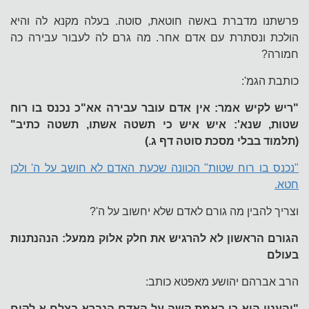
פרשתנו מדברת באשה חוטאת, סוטה. בעלה מקנא לה והיא
הולכת ונסתרת עם אדם אחר. מה גרם לה לעבור עבירה כה
חמורה?
כותבת הגמ':
"ריש לקיש אמר: אין אדם עובר עבירה אא"כ נכנס בו רוח
שטות, שנא': איש איש כי תשטה אשתו, תשטה כתיב"
(תלמוד בבלי מסכת סוטה דף ג.)
"נכנס בו רוח שטות" הכוונה שכעת האדם לא חושב על ה' ולכן
חטא.
וצריך להבין מה גורם לאדם שלא יחשוב על ה'?
הגורם הראשון לא להרגיש את חלק אלוק ממעל: הנהנתנות
בעולם
הרב אברהם יהושע מאפטא כותב:
"והענין הוא כי באמת קשה על האדם הנברא בצלם א-לקים