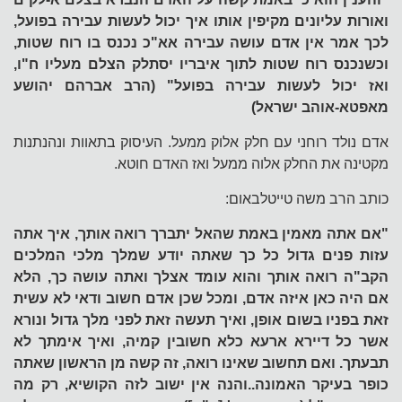
ואורות עליונים מקיפין אותו איך יכול לעשות עבירה בפועל,
לכך אמר אין אדם עושה עבירה אא"כ נכנס בו רוח שטות,
וכשנכנס רוח שטות לתוך איבריו יסתלק הצלם מעליו ח"ו,
ואז יכול לעשות עבירה בפועל" (הרב אברהם יהושע
מאפטא-אוהב ישראל)
אדם נולד רוחני עם חלק אלוק ממעל. העיסוק בתאוות ונהנתנות
מקטינה את החלק אלוה ממעל ואז האדם חוטא.
כותב הרב משה טייטלבאום:
"אם אתה מאמין באמת שהאל יתברך רואה אותך, איך אתה
עזות פנים גדול כל כך שאתה יודע שמלך מלכי המלכים
הקב"ה רואה אותך והוא עומד אצלך ואתה עושה כך, הלא
אם היה כאן איזה אדם, ומכל שכן אדם חשוב ודאי לא עשית
זאת בפניו בשום אופן, ואיך תעשה זאת לפני מלך גדול ונורא
אשר כל דיירא ארעא כלא חשובין קמיה, ואיך אימתך לא
תבעתך. ואם תחשוב שאינו רואה, זה קשה מן הראשון שאתה
כופר בעיקר האמונה..והנה אין ישוב לזה הקושיא, רק מה