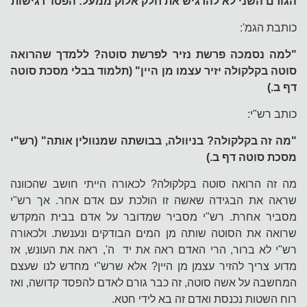
הגורם השני לא להרגיש את חלק אלוק ממעל: הפסד רגישות
כותבת הגמ':
"למה נסמכה פרשת נזיר לפרשת סוטה? ללמדך שהרואה
סוטה בקלקולה יזיר עצמו מן היין" (תלמוד בבלי מסכת סוטה
דף ב.)
כותב רש"י:
"מה זה בקלקולה? בניוולה, בבושתה שמנוולין אותה" (רש"י
מסכת סוטה דף ב.)
מה זה הרואה סוטה בקלקולה? לכאורה הייתי חושב שהכוונה
שראה את הבגידה שאשה זו הולכת עם אדם אחר. אך רש"י
מסביר אחרת. רש"י מסביר שמדובר על אדם בבית המקדש
שרואה את הסוטה שותה מן המים הבודקים ונענשת. ולכאורה
רש"י לא ברור, הרי האדם ראה את יד ה', ראה את העונש, אז
מדוע צריך להזיר עצמן מן היין? אלא שרש"י מחדש לנו שעצם
המחשבה על אשה סוטה, זה כבר גורם לאדם להפסד קדושה, ואז
רוח השטות נכנסת ואדם זה בא לידי חטא.