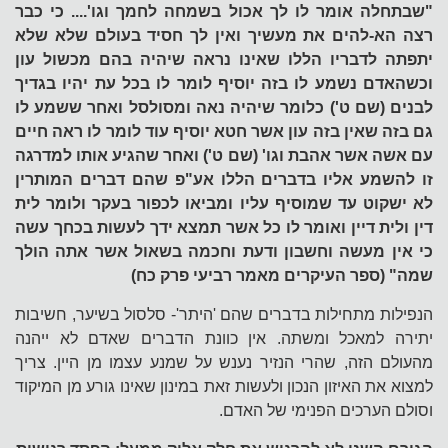
"שבתחלה אומר לו לך אכול בשמחה לחמך וגו'.... כי כבר
רצה הא-להים את מעשיך ואין לך חסיד בעולם שלא שלא
יתפתה לדבריו הללו שאינו נראה שיהיה בהם מכשול עון
וכשהאדם נשמע לו בזה יוסיף לומר לו בכל עת יהיו בגדיך
לבנים (שם ט') כלומר שיהיה נאה ומסולסל ואחר ששמע לו
גם בזה שאין בזה עון אשר חטא יוסיף עוד לומר לו ראה חיים
עם אשה אשר אהבת וגו' (שם ט') ואחר שהגיע אותו למדרגה
זו להשמע אליו בדברים הללו אע"פ שהם דברים המותרין
לא ישקוט עד שמוסיף עליו ומביאו לכפור בעקר ולומר לית
דין ולית דיין ואומר לו כל אשר תמצא ידך לעשות בכחך עשה
כי אין מעשה וחשבון ודעת וחכמה בשאול אשר אתה הולך
שמה" (ספר העיקרים מאמר רביעי פרק כח)
הנפילות מתחילות בדברים שהם 'היתר'- סלסול בשיער, חשיבות
יתירה למאכל ומשתה. אין כוונת הדברים שאדם לא ייהנה
מהעולם הזה, שהרי הנזיר נענש על שמנע עצמו מן היין. צריך
למצוא את האיזון הנכון ולעשות זאת במינון שאינו גורע מן המיקוד
וסולם הערכים הפנימי של האדם.