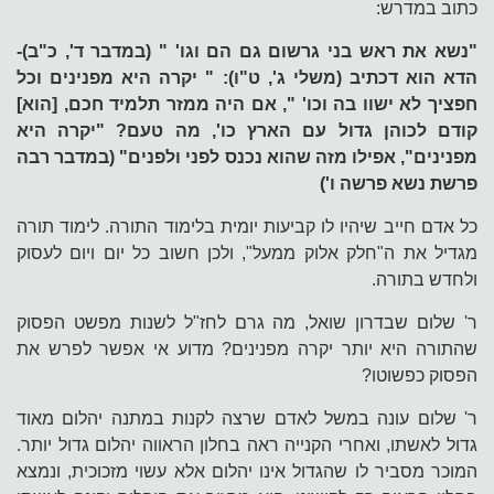
כתוב במדרש:
"נשא את ראש בני גרשום גם הם וגו' " (במדבר ד', כ"ב)-
הדא הוא דכתיב (משלי ג', ט"ו): " יקרה היא מפנינים וכל
חפציך לא ישוו בה וכו' ", אם היה ממזר תלמיד חכם, [הוא]
קודם לכוהן גדול עם הארץ כו', מה טעם? "יקרה היא
מפנינים", אפילו מזה שהוא נכנס לפני ולפנים" (במדבר רבה
פרשת נשא פרשה ו')
כל אדם חייב שיהיו לו קביעות יומית בלימוד התורה. לימוד תורה
מגדיל את ה"חלק אלוק ממעל", ולכן חשוב כל יום ויום לעסוק
ולחדש בתורה.
ר' שלום שבדרון שואל, מה גרם לחז"ל לשנות מפשט הפסוק
שהתורה היא יותר יקרה מפנינים? מדוע אי אפשר לפרש את
הפסוק כפשוטו?
ר' שלום עונה במשל לאדם שרצה לקנות במתנה יהלום מאוד
גדול לאשתו, ואחרי הקנייה ראה בחלון הראווה יהלום גדול יותר.
המוכר מסביר לו שהגדול אינו יהלום אלא עשוי מזכוכית, ונמצא