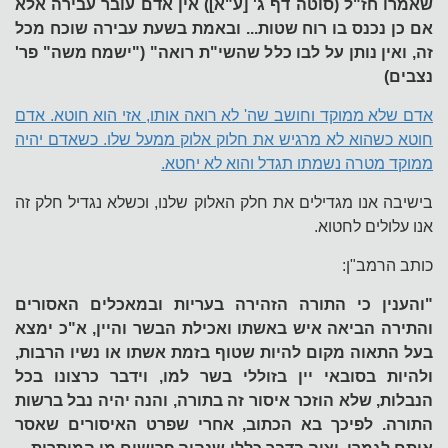
שאמרו חז"ל (סוטה דף ג' [ע"א]) אין אדם עובר עבירה אלא
אם כן נכנס בו רוח שטות... ובאמת בשעת עבירה שוכח מכל
זה, ואין נותן על לבו כלל שהשי"ת רואה" ("ישמח משה" פר'
נצבים)
אדם שלא ממוקד וחושב שה' לא רואה אותו, אזי הוא חוטא. אדם
חוטא כשהוא לא מרגיש את חלוק אלוק ממעל שלו. כשאדם יהיה
ממוקד מטרה נשמתו תגדל והוא לא יחטא.
בישיבה אנו מגדילים את חלק האלוק שלנו, וכשלא נגדיל חלק זה
אנו עלולים לחטוא.
כותב הרמב"ן:
"והענין כי התורה הזהירה בעריות ובמאכלים האסורים
והתירה הביאה איש באשתו ואכילת הבשר והיין, א"כ ימצא
בעל התאוה מקום להיות שטוף בזמת אשתו או נשיו הרבות,
ולהיות בסובאי יין בזוללי בשר למו, וידבר כרצונו בכל
הנבלות, שלא הוזכר איסור זה בתורה, והנה יהיה נבל ברשות
התורה. לפיכך בא הכתוב, אחרי שפרט האיסורים שאסר