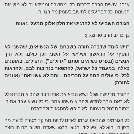
אנחנו עושים הרבה דברים בלי מחשבה וממילא זה לא מזין את
הנשמה. כל דבר עלינו לחשוב בעומק מה רצון ה'.
הגורם השביעי לא להרגיש את חלק אלוק ממעל- גאווה
כך כותב הרב סורוצקין:
"ויש לומד שדברה תורה בשבחם של הנשיאים, שהשני לא
הוסיף על הראשון ושלישי על השני, וכן כולם, ולא דרך
אנשים (ובפרט נשיאים וסתם "גדולים"), הרגילים, באופנים
כאלה, במעמד כל ישראל, להתפאר בנדיבות לבם, ולהראות
לכל, כי עולים המה על חבריהם... והם לא עשו זאת" (אוזנים
לתורה)
התורה מדגישה שכל נשיא הביא את אותו דבר שהביא חברו וכלל
לא ראה צורך לחדש ולהביא משהו אחר, כי כל נשיא עבד את ה'
מתוך הבטלות וענווה ולא חיפש להתגאות ולהתבלט.
כל הגורמים שהבאנו יגרמו לאדם להיות ממוקד מטרה לדעת מה
רצון ה' והוא לא יגיע לידי חטא. ברגע שאדם יחשוב מה ה' רוצה