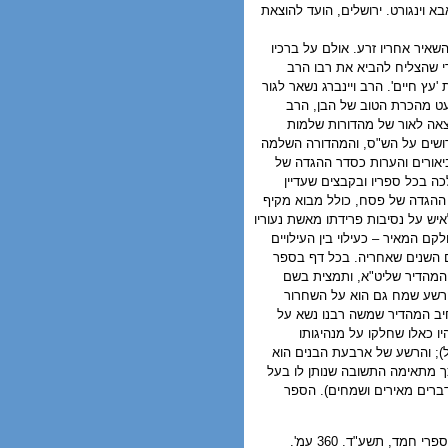
 וינגורט. ירושלים, הועד להוצאת
להשאיר אחריו זרע. אולם על ברכיו
רי שהצליח להביא את רבו הרב
עץ חיים'. הרב ויינברג נשאר לגור
מעט מהכרת הטוב של הבן, הרב
וצאה לאור של מהדורות שלמות
דושים על הש"ס, והמהדורה השלמה
ביאורים והערות כסדר ההגדה של
ה בכל ספריו ובקבצים שעדיין
ההגדה של פסח, כולל מבוא מקיף
יש על נסיבות פרידתו מאשת נעוריו
ם המאיר – כעילוי בין העילויים
ים השנים שאחריה. בכל דף בספר
ת המהדיר שליט"א, ותמצית בשם
שהרשע שמח גם הוא על השחרור
חיב המהדיר שמשה רבנו נשא על
יו כאלו שחלקו על מנהיגותו
); והרשע של ארבעת הבנים הוא
כך מתאימה התשובה שנותן לו בעל
והדברים מאירים ושמחים). הספר
מסע אל תוך החברה החרדית בישראל. חיים זיכרמן. ת"א, ידיעות אחרונות וספרי חמד, תשע"ד. 360 עמ'.