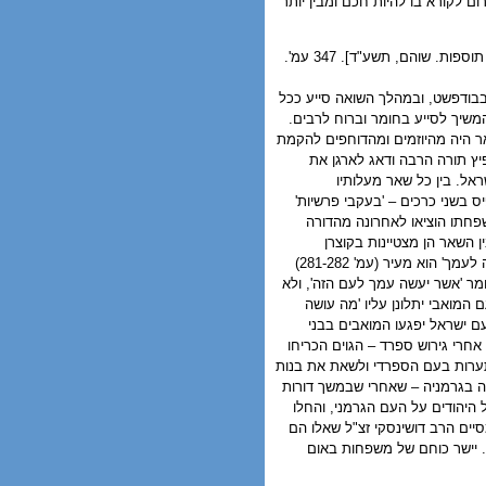
רום לקורא בו להיות חכם ומבין יותר
דברים לחמישה חומשי תורה. ירחמיאל יעקב דושינסקי. [מהדורה חדשה עם תוספות. שוהם, תשע"ד]. 347 עמ'.
 בבודפשט, ובמהלך השואה סייע ככל
משיך לסייע בחומר וברוח לרבים.
ר היה מהיוזמים ומהדוחפים להקמת
ץ תורה הרבה ודאג לארגן את
אל. בין כל שאר מעלותיו
ס בשני כרכים – 'בעקבי פרשיות'
שפחתו הוציאו לאחרונה מהדורה
 השאר הן מצטיינות בקוצרן
ובמקוריותן ובאקטואליותם. כך למשל בפרשת בלק על הפסוק 'לכה איעצך אשר יעשה העם זה לעמך' הוא מעיר (עמ' 281-282)
מר 'אשר יעשה עמך לעם הזה', ולא
המואבי יתלונן עליו 'מה עושה
עם ישראל יפגעו המואבים בבני
אחרי גירוש ספרד – הגוים הכריחו
תערות בעם הספרדי ולשאת את בנות
יה בגרמניה – שאחרי שבמשך דורות
היהודים על העם הגרמני, והחלו
יים הרב דושינסקי זצ"ל שאלו הם
. יישר כוחם של משפחות באום