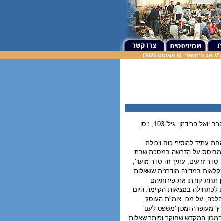
 ה'תשפ"ו (6 אוגוסט 2026)
כתב עת למאמרים המשלבים מחקר תורני ויישום הלכתי בארץ ישראל. עורך: הרב יואל פרידמן. גיל' 103, ניסן
חת עתיד להוסיף כוח ויכולת
מו מבוסס על הדרשה במסכת שבת
מונת זה סדר זרעים, עתיך זה סדר מועד',
חקלאות במדינה מודרנית ששאלות
 תחת קורתו את פירותיהם
 לכתחילה במציאות הקיימת היום
הלכה, על מכון צומ"ת העוסק
רץ' מעופרה ומכון 'משפט לעם'
ובמכון המקדש שחוקר ופותר שאלות