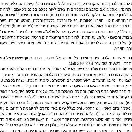
להכנות לבניין בית המקדש בקרוב בימינו. לכל המכונים האלו קיימים גם כלים אח
'תחומין', 'אסיא') ואם בקבצים ובספרים היוצאים לאור כפעם בפעם מטעמם, ולמרות
ו לנכון לתרום את חלקם לבמה תורנית מכובדת זו, גם במדור המשותף 'תשובות קצ
ר המתאים לו – הארץ ומצוותיה, רפואה והלכה, כלכלה והלכה, משפט התורה, כשרות
ובמדור המידע היישומי. את החוברת חותמים שלוש חוות דעת (לא חתומות!) מאת 'פו
 הכולל קבוצת רבנים בראשות הרב יעקב אריאל שליט"א שמציגה לרבים 'דפי עמדה'
בורי; והפעם - על הצעת התיקון לחוק הגיור (התנגדות מוחלטת ומנומקת לתיקונים ש
), על הדרך הראויה להשמדת אפרוחים זכרים 'מיותרים', ועל סירוס בעלי חיים ועיקורם
ורה והארץ'.
ון. מועדים.
הלכה, עיון ומחשבה על חגי ישראל ומועדיו. נערכו מתוך שיעוריו של הגא
ן, תשע"ד. שצ עמ'. (050-3460205)
 חוברות ובהן דבריו של הרב ליאור שליט"א בענייני מועדים נדפסו בשנים האחרונות, 
 עתה נערכו הדברים מחדש בתוספת שיעורים בהלכות המועדים בתריסר מדורים – יו
 שבועות, ימי בין המצרים, ראש השנה, יום הכיפורים, סוכות, חנוכה, עשרה בטבת, ט
ופן חזותי בין מאמרי האגדה וההשקפה - שנדפסו בשורות רחבות, לבין מאמרי ההלכ
דן הרב ליאור בדיני הצומות, ובתוכם בשאלת קביעתו של צום גדליה מיד לאחר רא
 רק יום אחד אי אפשר היה לקבוע את הצום באיסרו חג של ר"ה (והרי התאריך האמי
ו) משום הפגיעה בקדושת החג שיש בקביעת יום תענית בסמוך ליום טוב (עי' תענית
משמר ביום ראשון; ויש לחלק), ורק בגלל שגם בא"י נוהגים לחגוג את ר"ה יומיים ניתן
ם לוח קבוע יו"ט שני (בכל המועדים בחו"ל וגם בר"ה בארץ) אינו נוהג בגלל ספק א
בידינו, ואם כן הוא קלוש בקדושתו הרבה יותר מאשר יום ראשון של חג. הוא מסיים ב
ת הוא יום שהיה מעותד לגדולות אלא שלא זכינו, ולכן לעתיד לבוא לא רק שייבטלו הצ
בים וימי הודיה. שנזכה ונראה. יישר כוחם של העורכים והמשתדלים בהבאת דבריו ש