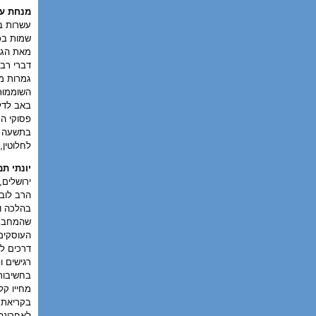
מנחת עי
עשרות בי
שמות בכ
מאת הגר
דברי רבי
גמרות מפ
השוממוּת
באב לדלג
פסוקי הנ
בתשעה בא
לחלוטין,
יונתי תמ
ירושלים, תש
הרב לובא
בהלכה וב
שהמחבר מ
העוסקים 
דרכים לח
רגישים ו
בחשיבות 
מחייו קל
בקריאת ש
לאחרונה