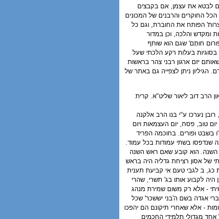
רים לבטא את עצמן, אם בקבצים
 הכל החוקרים והרבנים של המכונים
רות' הפותח את החוברת, וגם כל
 ומקדש והלכה, וכן במדור
רום חותָם' שגם הוא שותף
 בסוגיות בעלות רקע הלכתי שעל
אותם יזם ארגון רבני צהר בראשות
. הגיליון ניתן לצפייה גם באתר של
ון הרב דוב ליאור שליט"א. קרית
רובן נערכו ע"י בנו הרב אלקנה
ם טוב, פסח, יום העצמאות ויום
"ו בשבט ופורים. בחוכמה הפריד
ה שנדפסו בשתי עמודות בכל עמוד.
ש השנה. הוא קובע שאם ראש השנה
תי של אסון רציחת גדליה היה בראש
 כג, ב לגבי טעם אי קביעת תענית
 היה לקבוע אותו בג' תשרי, שהרי
מיתי - אלא רק משום שמירת מנהג
דברי אגדה בשם ה'בני יששכר' שכל
ומות - אלא שאחרי תיקונם הם יהפכו
ל אחד מגדולי תלמידי החכמים