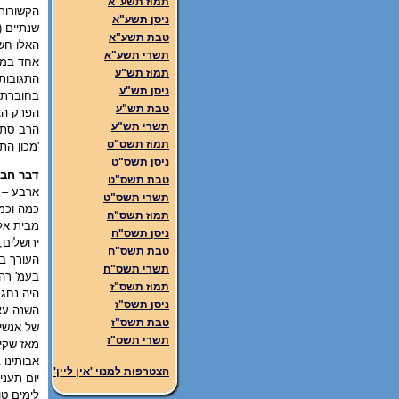
תמוז תשע"א
הקשורות 
ניסן תשע"א
שנתיים (
טבת תשע"א
האלו חשב
תשרי תשע"א
אחד במדו
תמוז תש"ע
התגובות 
ניסן תש"ע
בחוברת,
טבת תש"ע
הפרק הצי
תשרי תש"ע
הרב סתיו
תמוז תשס"ט
'מכון הת
ניסן תשס"ט
דבר חבר
טבת תשס"ט
ארבע – חברו
תשרי תשס"ט
כמה וכמה
תמוז תשס"ח
מבית אל.
ניסן תשס"ח
ירושלים,
טבת תשס"ח
העורך בא
תשרי תשס"ח
בעמ' רה 
תמוז תשס"ז
היה נחגג
ניסן תשס"ז
השנה עצמ
טבת תשס"ז
של אנשי 
תשרי תשס"ז
מאז שקיי
אבותינו 
הצטרפות למנוי 'אין ליין'
יום תעני
לימים טו