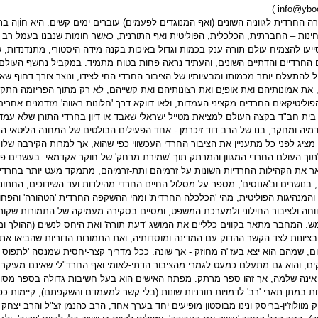
)
info@yboo
 החרדית לגווניה השונים (ואף המנוגדים לפעמים) עוברים ימים קשים. היא חוֹוָה ב
נות – החברתית, הכלכלית, הפוליטית ואף התורנית, כאשר חומות שנבנו בעמל רב ב
ייעו להצמיח עולם תורה ענק בכמות וגדול באיכות בקנה מידה היסטורי, מתנדנדות, 
 החרדיים והדתיים השונים, והעתיד נראה פחות בטוח מתמיד. במקביל נחשף העולם ה
ול להתעלם יותר מכמותו ומבעיותיו של הציבור החרדי החי לצידו, ונוצר צורך דחוף שאות
 את אמונותיהם ואת אופיָם ואת רצונותיהם ואת קשייהם, לא רק מתוך הפריזמה הת
הפוליטיקאים החרדים מקציני-העמדות, ולאו דווקא דרך 'חלונות ראווה' מזדמנים אחרים
בית חב"ד בקצה העולם למציאת מטייל ישראלי שאבד או דיון בחרדִי התורן שלא עמד 
מיה ומחקר, בנו של הרב דוד זיכרמן - אחד הפעילים הבולטים של המחנה הליטאי ה
מציג לפני כל מתעניין את הציבור החרדי העכשווי כפי שהוא, אך למרות הקירבה של
תוך העולם החרדי המגוון והמרתק תוך 'שמירת מרחק' של חוקר אקדמאי. בעשרים 
ר את הקהילות החרדיות השונות על זרמיהם ותת-זרמיהם, מתמקד מעט יותר בחרדיו
בנושרים וב'אנוסים', מספר על מסלול החיים החרדי מהילדות ועד השידוכים, החתונה
והמנהיגות הפוליטית, מהי 'הכלכלה החרדית' ומהי ההשקפה החרדית 'הטהורה' והפח
ווחה ולציבור החילוני ולמערכת המשפט, ומסיים בסקירה מעמיקה של התמורות שקור
מש. המחבר מתאר בקווים כלליים את המושג 'דעת תורה' ואת היחס לנשים (ההולך ומש
יונות לצד הקשר ההדוק עם המדינה ומוסדותיה, ואת התמורות הדוריות שהביאו את 
ם, שמהם הוא יֵצא בעז"ה מחוזק - אך שונה. ככל מדריך קצר-יחסית שמנסה 'לתפוס
קים, והוא גם מתעלם כמעט לגמרי מהציבור הדתי-לאומי ואף החרד"לי שאינם מעיקר עני
ינה שלמה, אך זהו ספר מרתק. מפתח האישים הוא בעל חשיבות גדולה בספר מסוג ז
ות במתן תארי 'רב' לדמויות תורניות שונות (בלי קשר למעמדם והשקפתם), קיימות כפ
יק מוולוז'ין-בריסק ונינו מבוסטון מופיעים יחד בערך אחד, הרב כהנמן זצ"ל והרב יצח