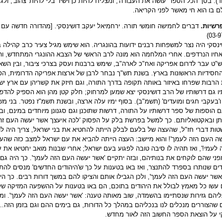
ד). בסך הכל הספר 'עושה את העבודה', ומצליח להיות כן וישיר בלי להיות 'צהוב', ולג
 בו הוא חי מאשר לפני הקריאה.
רשיות.
נסקי היה נצר למשפחות רבנים ידועות בהונגריה. הוא שימש מגיל צעיר כרב קהילה
אחיו הנרדפים. אחרי המלחמה הוא מונה לרב הראשי של הצבא ההונגרי המתחדש, וה
ט עבר לדרום אפריקה ואח"כ לארה"ב, שימש ברבנות ועסק בצרכי ציבור, ובין השא
החסידיות הראשונות בארץ. בשנת תש"ך נבחר לרבן של ארצות אפריקה הדרומית, הפי
הרבות שפרחו באיזור באותה תקופה בדרך התורה, וגם חיזק את קשריהן עם ארץ ישר
תיו גם דרשותיו של הרב דושינסקי יצא שמען למרחוק; חלק קטן מהן הוא הספיק להדפי
ו'בעקבי חגים ומועדים' (תשמ"ב). בסוף ימיו עלה ארצה, ובשנת תשמ"ז נפטר. בני מ
הוספות של ספר דרשותיו על התורה, דרשות שתוכנן וגם סגנונן מיוחדים במינם, ובין
ות דברי חז"ל, שהעצה של בלעם לבלק הייתה להחטיא את בני ישראל, צריך היה לו
ה העם הזה לעמך'! והוא מיישב: העצה הייתה להביא את עם ישראל למצב כזה שהעם 
לעמי!', ואז תהיה לו סיבה טובה לפגוע בעם ישראל; אחרי שבנות מואב יחטיאו את 
ני שהם לוקחים את בנותיהם, ובזה יתקיים 'אשר יעשה העם הזה לעמך'. כך היה גם 
דים שנותרו בספרד להתנצר, ואז באו בטענות על כך ש'היהודים החדשים' מנסים לה
אשר יעשה העם הזה לעמך', ולכן הגבילו אותם והציקו להם במשך דורות רבים. כך ה
 עשו כל מאמץ לבולל את היהודים בתוכם, הם באו בטענות על ההשפעה המזיקה של 
יהם גזירות שנסתיימו בהשמדה, שוב מאותה טענה: 'אשר יעשה העם הזה לעמך'. ומס
 שהצוררים מנכלים לנו בנכליהם במהלך כל הדורות, גם בימים ההם וגם בזמן הזה..
קי על הוצאת הספר החשוב הזה לאור מחדש.