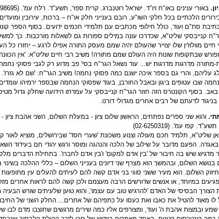
ון.
באורי ענינים באו"ח ויו"ד. ישראל רוטנברג. קרית ספר, תשע"ד. רלח עמ'. (08-9298695)
רורים הלכתיים בכל חלקי השו"ע, רובם בענייני חלק או"ח – ברכות, עירובין ומועדים,
תיבת סת"ם ועוד, כולל חילופי מכתבים עם תלמידי חכמים ידועים. בסוף הספר קו
"ח קנייבסקי שליט"א, שכדרכו עונה במילים ספורות גם לשאלות מורכבות. כך למשל
 חיים מוולוז'ין שלו יצוייר שהעולם יהיה שמם מעסק התורה אפילו לרגע – יחזרו כל הע
ורש שבתקופות שונות היה העולם שמם מתורה! משיב רבי חיים שליט"א: 'אין הכוונ
-מתורה מדרגות מדרגות יש... עוד נשאל הגר"ח בסי' פב מדוע רק לגבי פסוקי נחמ
 עליהם, והרי גם בספר איכה ישנם כמה פסוקי נחמה! משיב הגר"ח: 'שם לא גזרו'. פיר
חמה שבו עטופים ביגון ובאבל החורבן, בעוד שפסוקי הנחמה שבספר ירמיהו עומדים 
ב. בסוף הקונטרס הזה חוזר הגר"ח קנייבסקי על עמדתו הידועה שחלק גדול מטיפו
 בניגוד לדעתם של רבים אחרים מגדולי דורנו.
תי.
והוא שני ספרים נפתחים, הראשון שלום ציון - במעלת השלום, השני אהבת ציון - 
ע"ד. קפו עמ'. (02-6250319)
ן שליט"א, תלמיד חכם מעולה וצנוע משכונת 'שערי חסד' שבירושלים, מוציא לאור ק
אגדה. הפעם מדובר על שילוב של הלכה והנהגה ומוסר ורגש יהודי חם בעידוד השא
דגיש שיש בה חיבור של 'בין אדם למקום' ו'בין אדם לחברו'. בתחילת הדברים מלק
בנושא השלום, ובהמשך הוא מצרף שני דיונים בענייני השלום – כללי ההלכה בשינוי 
יזוק השלום. הוא מעיר ששני סוגי בני אדם קשה להם לעיתים להעלים עין מתופעות
פגיעים במיוחד, או אנשים שדורשים הרבה מעצמם ולכן קשה להם לראות אחרים מזלזל
הצורך הבסיסי של האדם 'להרגיש טוב עם עצמו', והוא טוען שלעיתים שורש הבעיה הו
 לו מאוד להטיל את כאבו ואת כעסו על כתפיהם של אחרים... החלק השני של החיבור 
מע ובמצות אהבת ה' ועוד, ומצורפים אליו כמה שירים מרגשים שחוצבו מדם לבו ש
 כמה קונטרסים קטנים, באחד מאמרים ביידיש של סבו לזכר קהילת קלבסוב שנכחדה