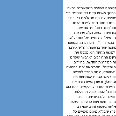
תקופה זו זעזועים משמעותיים כמעט
משך עשרות שנים כדי להפריד וכדי
שסעים עמוקים מתגלעים בין ובתוך
חרדי יותר ויותר לציבור הרחב
ו 'ציבור רחב' יכיר את שכניו
קשורתית המטעה והלא-מפרגנת
 – פעילות הירואית של צוות זק"א,
בצפירה. ד"ר חיים זיכרמן, משפטן
נוקשה-יותר בראשות הגר"ש אוירבך
ו למושא מחקרו הוא מכניס את
פרקים המחולקים לארבעה שערים
ת המודרנית החדשה, בחוזרים
 וה'כולל', מסביר את יחסי ההנהגה
ות-טהורה, היחס החרדי למדינה
ות בעשר השנים האחרונות מול
תנה!), וכמובן שאינו שוכח את
הציבור החרדי עד לקשיים בהם הוא
 מרובה' הספר סובל מהכללות
ינו - ולכן בעניינים הרבים
ה, ודווקא אותו כדאי היה לשפר –
ילויות בשמות (הרב יוסף דב
ק פרץ שיבל"א נמנים פעמיים כל