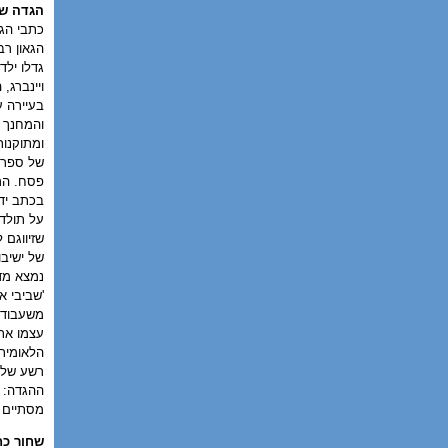
הגדה של
כתבי הגאון ה
הגאון רב
גדלו ילד
ויינברג,
בעיירה ע
והמחנך א
ומתוקנו
של ספר ד
פסח. הרב
בכתב יד
על תולדו
שזיווגם 
של ישיבו
נמצא מדו
'שביבי 
משעבוד מ
עצמו את 
הלאומית
רשע של ח
ההגדה: '
מסתיים 
שחור כח