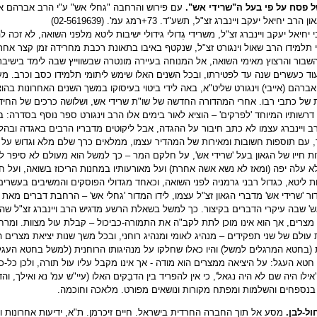
 פסח על פי בעל ה"שרידי אש".
עם פירוש והרחבה "גחלי אש" ע"י הרב אברהם אבא
רב יחיאל יעקב ויינברג זצ"ל, תשע"ד. 73+רמג עמ'. (02-5619639)
י יחיאל יעקב ויינברג זצ"ל, משרידי גְדולי גידולי ישיבות ליטא מלפני השואה, לא זכה 
י תלמידו הרב שאול וינגורט זצ"ל, שנקטף באיבו בתאונת רכבת מחרידה זמן קצר אח
 השבור והרצוץ מאימי השואה, אל המנוחה בעיירה מונטרה שבשווייץ שבה לימד בישיבת '
וד כעשרים שנה עד לפטירתו, ובכל השנים האלו שימש ליתומי תלמידו כסב וכרב. 
ברהם (אייבי) וינגורט שליט"א, באה לידי ביטוי בעיסוקו במשך השנים האחרונות בה
ת של כתבי רבו. אחרי המהדורה החדשה של שו"ת שרידי אש, ושלושה כרכים של החי
רשותיו המיוחד 'לפרקים' – הוציא לאור בימים אלו הרב וינגורט ספר נוסף בסדרה: 
 ויינברג עצמו לא כתב חיבור על ההגדה, אבל ליקוטים מדבריו הרבים באגדה ובהלכ
, עם תוספות חשובות ומאירות של המהדיר עצמו, ממלאים כרך שלם מלא וגדוש על 
ת חייו של הגאון בעל 'שרידי אש', על חלקם המר – כך למשל הוא מעולם לא סיפר לא
לא עלה יפה (ומאז לא נשא אשה אחרת) ועל מאורעותיו במחנות הריכוז בשואה, ועל חלק
ת ליטא, כגדול רבני גרמניה לפני השואה, וכאחד מגדולי הפוסקים והמשיבים בעשר
ר 'שרידי אש' מדברי הגאון זצ"ל עצמו, לידו המדור 'גחלי אש' – הרחבת דברים מא
אש' שבה עיקרי הדברים בקיצור. כך למשל בשאלת הרשע מדגיש הרב ויינברג זצ"ל 
צרים, אך הוא אינו מוכן לתת לקב"ה את התמורה-כביכול – קבלת עול מצוות. ומר
עוּלם של שני תפקידים – מנהיג לאומי ומנהיג רוחני, ובכל משך שנות יציאת מצרים ה
 (בחטא המרגלים למשל) והיו כאלו שחלקו על מנהיגותו הרוחנית (למשל בחטא העגל
טא העגל: על היציאה ממצרים הוא מודה - אך אינו מקבל עליו עול תורה, ולכן כל-
אילו היה שם לא היה נגאל', כי אין להפריד בין הדבֵקים האלו (עיי"ש עמ' נא ואילך, 
בנספחים והשלמות ומפתח מקורות ונושאים מפורט. מלאכה וחוכמה.
ול-לבן.