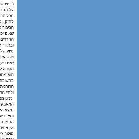
k.co.il
(
על החברה
מכל הבחי
לחזק, וס
הציבורים
שאינו יכ
החרדים,
ובתיווך 
סיוע של 
ואיש אקד
שליט"א, 
הקורא ל
הוא מתא
בתשובה, 
הרוחנית 
ולחיי הר
עינינו מ
המאבק בצ
נמצא היו
ומאי-דיו
התמונה א
אין אחיד
סולוביצ'