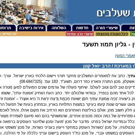
ול
היכל הגבורה וההנצחה
שיעורי הרב עמיטל
יום חמישי, כ"ג אב
 - גליון תמוז תשעד
אמרי המעין
 במערכת / הרב יואל קטן
תיך.
ון, מכון התורה והארץ כפר דרום, תשע"ד. 183 עמ'. (08-6847325)
צדיקים טוב להם וטוב לעולם'. שיתוף פעולה של גורמים שונים הפועלים למען מטרה א
לכל אחד מהם בנפרד, ובוודאי שלכולם יחד. כתב העת הוותיק 'אמונת עתיך', שש
ישעיה 'וְהָיָה אֱמוּנַת עִתֶּיךָ חֹסֶן יְשׁוּעֹת חָכְמַת וָדָעַת יִרְאַת ה' הִיא אוֹצָרוֹ' – 'א
עט עשרים שנות קיומו בעיקר במצוות התלויות בארץ, ובפתרון בעיות של תפעול ה
חלק חשוב מהן; אולם בגיליונות האחרונים הוא הרחיב את מקום אהלו, והחל לאכסן
ם-ספרותיים של כמה וכמה מכונים אחרים, שהמשותף בהם הוא סיועם לשמירת מצוות
לל ובמדינת ישראל בפרט. מדובר על מכון 'פועה' ומכון שלזינגר העוסקים ברפואה ו
כנולוגיה, על מכון 'כושרות' העוסק במחקר וייעוץ בענייני כשרות, על מכון 'משפטי א
עוסקים במשפט עברי, על מכון כת"ר העוסק ביישום ענייני כלכלה על פי ההלכה, 