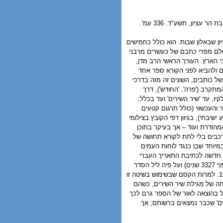
עורך אחראי: הרב יעקב מדן. אלון שבות, ידיעות ספרים וישיבת הר עציון, תשע"ד. 336 עמ'.
ן שבאלון שבות. הוא כולל כחמישים
 כולם מפרי כתבם של כעשרים מרבני
י הארץ. העורך הראשי הרב מדן,
ם ולהביא לפני הקורא ספר אחד
ל כותבים, השונים זה מזה בדרכי
מתקרב ('פרה', 'החודש'), דרך
ו, עד 'שיר השירים' ועד בכלל;
והעכשווי (כולל תרגום קטעים
יבתי), בגיוון דפי הקובץ בצילומי
המהודרת ועוד – אך בעיקר בתוכן
ורכבים בלי לתת לקורא תחושה של
מיוחד שבו כנגד לוחות העמים
ת חדשה לכתיבת התאריך העברי
שמתחיל בשנת יציאת מצרים (בהתעלמות מהאלפים; על פי המסורת יציאת מצרים אירעה לפני 3327 שנים) ועל פיה ליל הסדר
השנה (תשע"ד) חל בליל ה-15/1/327, ומלחמת יום הכיפורים למשל פרצה בצהרי יום 10/7/286. למרות הקסם שבשימוש בשיטה זו
חה של מגילת שיר השירים, כשהם
חל בהוצאה לאור של הספר גרם לכך
רים' שכבר נמצאים ברשותם; אך