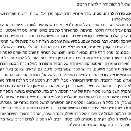
שראל מרשות היחיד לרשות הרבים.
ם. סדרה לחגים. פסח.
)
info@yboo
 החמישי בסדרת הספרים על החגים 'באר מרים' שמוציאים לאור רבני ישיבת הר עציו
הם ענייני אגדה והלכה ופרשנות ועומק-רוחני כתובים באופן קריא, מסודר ואסטטי,
 עציון, אלו המשמשים בקודש בישיבה - ובוגרים המשמשים בתפקידים תורניים ברחב
שיבה וספרא רבה בזכות עצמו, בסיוע צוות עורכים, הצליח לעגל פינות וליישר קמטי
ף שאינו רק קובץ מאמרים, וכמעט שלא ניכר כלל שהוא נכתב ע"י קבוצה כה גדולה ש
בסגנונם. פרק רודף פרק, מביאור עניינן ותוכנן של הפרשיות שמכינות אותנו לפסח ה
חג וביעור החמץ, תכני ומנהגי ערב פסח בזמן הבית ובזמן הזה וליל הסדר על כל חלקי
מאירים ושמחים. האסטטיקה המיוחדת של הספר שהוזכרה לעיל ניכרת בסגנון הברור 
 מארמית והסבר מושגים, כדי שהספר ישמש באופן מיטבי גם קוראים שאינם בעלי רקע יש
 וחפצי יודאיקה ודפי הגדות עתיקות ממוזיאון 'היכל שלמה', מצורת ההדפסה הנוחה ו
דוש מבלי להכביד, המחדש והמעורר - מבלי להטריח, המציג ענייני הלכה ואגדה מ
 להיפך – תחושה של תיאבון מוגבר... כך עוסק הפרק הראשון בלוח השנה העברי וב
 והפרק השני ברעיון מקורי ותיק של עורך הספר, הרב מדן, להשתמש בשיטה מספרי
חבר שבינתיים הוא היחיד בעולם שמשתמש בה... הפרקים האחרונים עוסקים בניתו
בחלקם הגדול על חיבורו של הרב שרלו, בוגר הישיבה, 'אחריך נרוצה'. העיכוב ש
 לאוויר העולם רק ימים ספורים לפני פסח, ורבים לא הספיקו לצרפו לכרכי 'באר מ
פר לדורות, ובקרוב מגיע פסח תשע"ה...