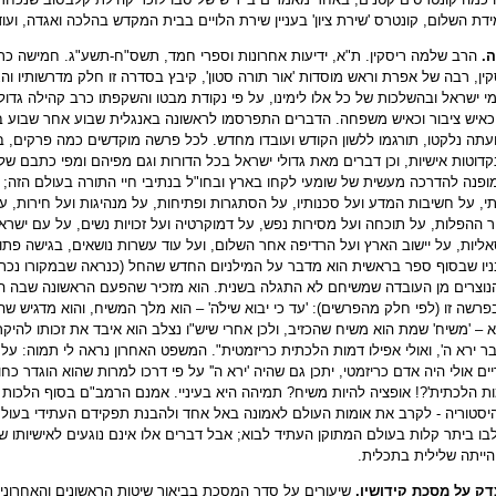
ידת השלום, קונטרס 'שירת ציון' בעניין שירת הלויים בבית המקדש בהלכה ואגדה, ועוד
ה.
הרב שלמה ריסקין. ת"א, ידיעות אחרונות וספרי חמד, תשס"ח-תשע"ג. חמישה כרכ
ין, רבה של אפרת וראש מוסדות 'אור תורה סטון', קיבץ בסדרה זו חלק מדרשותיו והגי
מי ישראל ובהשלכות של כל אלו לימינו, על פי נקודת מבטו והשקפתו כרב קהילה גדול
איש ציבור וכאיש משפחה. הדברים התפרסמו לראשונה באנגלית שבוע אחר שבוע בעי
ועתה נלקטו, תורגמו ללשון הקודש ועובדו מחדש. לכל פרשה מוקדשים כמה פרקים,
קדוטות אישיות, וכן דברים מאת גדולי ישראל בכל הדורות וגם מפיהם ומפי כתבם של
ופנה להדרכה מעשית של שומעי לקחו בארץ ובחו"ל בנתיבי חיי התורה בעולם הזה; ה
 על חשיבות המדע ועל סכנותיו, על הסתגרות ופתיחות, על מנהיגות ועל חירות, על 
ר ההפלות, על תוכחה ועל מסירות נפש, על דמוקרטיה ועל זכויות נשים, על עם ישרא
אליות, על יישוב הארץ ועל הרדיפה אחר השלום, ועל עוד עשרות נושאים, בגישה פתו
ניו שבסוף ספר בראשית הוא מדבר על המילניום החדש שהחל (כנראה שבמקורו נכתב
נוצרים מן העובדה שמשיחם לא התגלה בשנית. הוא מזכיר שהפעם הראשונה שבה ה
פרשה זו (לפי חלק מהפרשים): 'עד כי יבוא שילֹה' – הוא מלך המשיח, והוא מדגיש ש
 – 'משיח' שמת הוא משיח שהכזיב, ולכן אחרי שיש"ו נצלב הוא איבד את זכותו להיקר
בר ירא ה', ואולי אפילו דמות הלכתית כריזמטית". המשפט האחרון נראה לי תמוה: על פ
ים אולי היה אדם כריזמטי, יתכן גם שהיה 'ירא ה'' על פי דרכו למרות שהוא הוגדר כחו
ת הלכתית'?! אופציה להיות משיח? תמיהה היא בעיניי. אמנם הרמב"ם בסוף הלכות 
יסטוריה - לקרב את אומות העולם לאמונה באל אחד ולהבנת תפקידם העתידי בעו
ו ביתר קלות בעולם המתוקן העתיד לבוא; אבל דברים אלו אינם נוגעים לאישיותו של
הייתה שלילית בתכלית.
דק על מסכת קידושין.
שיעורים על סדר המסכת בביאור שיטות הראשונים והאחרונים