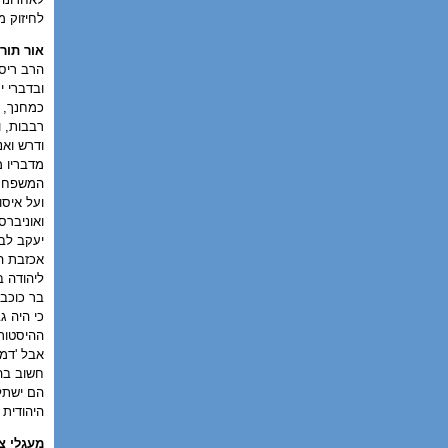
לחיזוק מ
אור תור
הרב ריסק
ובדברי י
כמחנך, כ
רבבות, 
ודרש ואנ
מדבריו מ
המשפחתי,
ועל איסו
ואוניברס
יעקב לב
אכזבת ה
ליהודה ב
בר כוכבא
כי היה ג
ההיסטורי
אבל 'דמו
חשוב בה
הם ישתלב
היהודית 
מעגלי צ