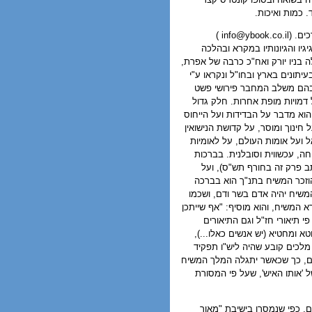
. כמות ואיכות.
ים. (
info@ybook.co.il
)
גיו והגיונותיו במקרא ובהלכה
ה בניו יורק ואח"כ כרבה של אפרת,
תונים בארץ ובחו"ל ונקראו ע"י
 בהם משלב המחבר פירושי פשט
 דמויות מופת אחרות. חלק גדול
וא מדבר על הבדידות ועל הייחוס
חינוך ומוסר, על קדושת הנישואין
ל ועל אומות העולם, על לאומיות
חה, עכשווית וסובלנית. בברכות
 פרק זה בחורף תש"ס), ועל
וזכר המשיח בתנ"ך הוא בברכה
המשיח יהיה אדם בשר ודם, ושכמו
א המשיח, והוא מוסיף: "אף שייתכן
י תיאורי חז"ל וגם התיאורים
טא ומחטיא (יש אנשים כאלו...),
מלכים קובע שהיה ליש"ו תפקיד
לם, כך שכאשר יתגלה המלך המשיח
 'אותו האיש', שעל פי המסורת
, כפי שנמסרו בישיבת "מאור