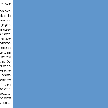
שבארץ י
באר מרי
k.co.il
(
זהו הספר
פרקים, ב
ישיבת הר
מראשי הי
שלם ומקי
כתיבתם ו
ההכנות ל
והדברים 
וביטויים
כלי קודש
המלא והג
שובע אלא
השונים,
מודה המ
מתבססים 
שהוא יצא
מדובר לס