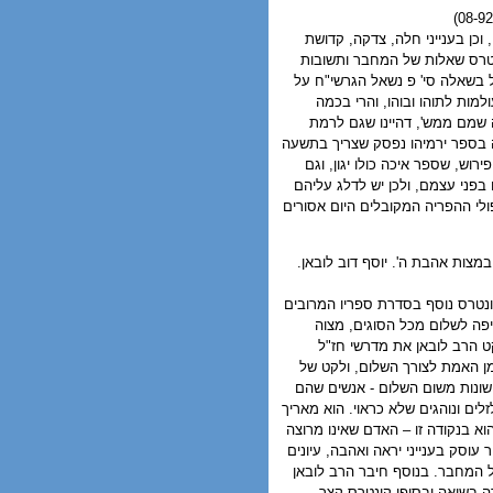
 וכן בענייני חלה, צדקה, קדושת
נטרס שאלות של המחבר ותשובות
 בשאלה סי' פ נשאל הגרשי"ח על
ולמות לתוהו ובוהו, והרי בכמה
ה שמם ממש', דהיינו שגם לרמת
ה בספר ירמיהו נפסק שצריך בתשעה
וש, שספר איכה כולו יגון, וגם
בפני עצמם, ולכן יש לדלג עליהם
לי ההפריה המקובלים היום אסורים
במצות אהבת ה'. יוסף דוב לובאן.
ונטרס נוסף בסדרת ספריו המרובים
יפה לשלום מכל הסוגים, מצוה
ט הרב לובאן את מדרשי חז"ל
מן האמת לצורך השלום, ולקט של
 שונות משום השלום - אנשים שהם
ים ונוהגים שלא כראוי. הוא מאריך
א בנקודה זו – האדם שאינו מרוצה
עוסק בענייני יראה ואהבה, עיונים
ל המחבר. בנוסף חיבר הרב לובאן
 בשואה ובסופו קונטרס קצר