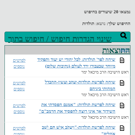
נמצאו 20 שיעורים בחיפוש
החיפוש שלך:
נושא:
תולדות
שינוי הגדרות חיפוש / חיפוש בתוך
התוצאות
נושא
שיחה לפר' תולדות: לכל יהודי יש יעוד ותפקיד
לפרטים
מיוחד שבעבורו ירד לעולם (נתיבות שלום)
נוספים
ראש הישיבה הרב מיכאל ימר
שיחה לפרשת תולדות-יעקב ועשיו-ההבדל
לפרטים
המהותי ביניהם
נוספים
ראש הישיבה הרב מיכאל ימר
שיחה לפרשת תולדות: "אמנם הפסדתי את
לפרטים
השידוך אך איני רוצה להפסיד את הרמב"ם"
נוספים
ראש הישיבה הרב מיכאל ימר
שיחה לפרשת תולדות-"וְיַעֲקֹב אִישׁ תָּם יֹשֵׁב
לפרטים
אֹהָלִים"
נוספים