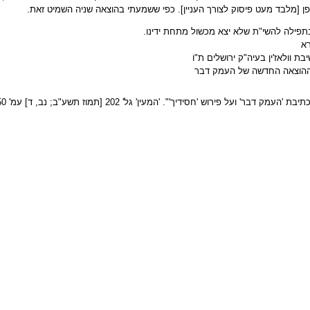
ן [מלבד מעט פיסוק לצורך העניין]. כפי ששמעתי בהוצאה שניה השמיט זאת.
תפילה להשי"ת שלא יצא מכשול מתחת ידינו.
רא
בת וולאז'ין בעיה"ק ירושלים ת"ו
ההוצאה החדשה של העמק דבר
 'העמק דבר' ועל פירוש 'חסידיך'". 'המעין' גל' 202 [תמוז תשע"ב; נב, ד] עמ' 50 ואילך.