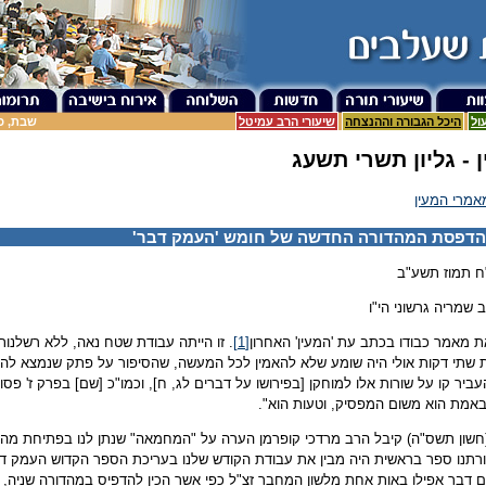
ול
היכל הגבורה וההנצחה
שיעורי הרב עמיטל
שבת, כ"ה אב
 - גליון תשרי תשעג
אמרי המעין
 הדפסת המהדורה החדשה של חומש 'העמק דבר'
"ח תמוז תשע"ב
 שמריה גרשוני הי"ו
ת מאמר כבודו בכתב עת 'המעין' האחרון
[1]
. זו הייתה עבודת שטח נאה, ללא רשלנו
 שתי דקות אולי היה שומע שלא להאמין לכל המעשה, שהסיפור על פתק שנמצא להד"
ביר קו על שורות אלו למוחקן [בפירושו על דברים לג, ח], וכמו"כ [שם] בפרק ז' פסוק
באמת הוא משום המפסיק, וטעות הוא".
שון תשס"ה) קיבל הרב מרדכי קופרמן הערה על "המחמאה" שנתן לנו בפתיחת מהדורת
תנו ספר בראשית היה מבין את עבודת הקודש שלנו בעריכת הספר הקדוש העמק דבר,
ום דבר אפילו באות אחת מלשון המחבר זצ"ל כפי אשר הכין להדפיס במהדורה שניה, ו