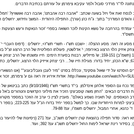
תונה לד"ר מרדכי סובול ולמר עקיבא צימרמן על עזרתם בכתיבת הדברים.
לנסח זאת אלי ויזל בשעה שכתב: "'אהבה רבה אהבתנו'; אהבה רבה ואושוויץ? 'חמלה גדו
והאדם המודרני" בתוך: ג"ח כהן (עורך), התפילה היהודית - המשך וחידוש, ירושלים תשל
עמדתי בהרחבה על נושא הקינות לזכר השואה בספרי 'זכור הנאקות ורעש הצעקות - 
 תשס"ד.
מסע זה ראה: מסע ההצלה : <שבט תש"ו - תשרי תש"ז>, ירושלים : (דפוס העברי י’ 
יצחק איזיק הלוי הרצוג באירופה; י' אדלשטין, פעולתו הפוליטית של הרב הרצוג זצ"ל
כיוונים 13 (תשמ"ב) 159-151; ש' מייזליש, רבנות בסערת הימים: חייו ומשנתו של הר
 הוסרטו על ידי שאול גוסקינד, ונכללו בסרט "מיר לעבן געבליבענע"" (אנו הנשארים
http://www.youtube.com/watch?v=5LlL
. אודות אירוע זה ראה גם ע' צימרמן, זכור אזכרנו עוד
במעמד נכח גם הסופר אלחנן אינדלמן. בי"ד בת
הדברים הבאים: "החזן משה קוסביצקי הזכיר את מיליוני הקדושים והטהורים ב'אל 
 הנאספים. קול תאניה נשמע באולם". מעניין לציין כי ערב זה הוזכר במספר מקור
לדוגמא ראה: סדור תפילה בהוצאת קורן ירושלים ת
 בסידור רינת ישראל לימות החול ירושלים תשנ"ג עמ' 392; ועוד.