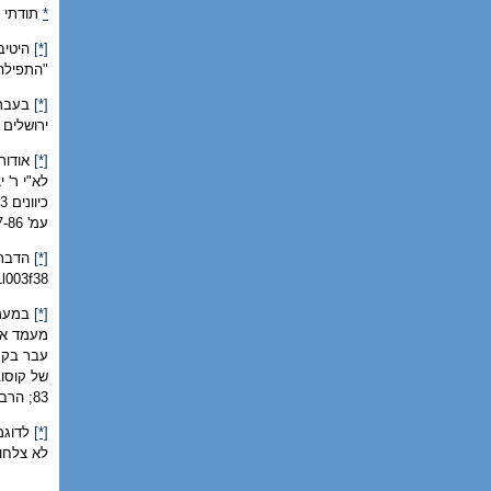
*
תודתי נ
[*]
היטיב 
"התפילה 
[*]
בעבר 
ירושלים
[*]
אודות 
לא"י ר' 
עמ' 67-86; ש"א הכהן, יחיד בדורו: מגילת חייו של... רבי יצחק אייזיק הלוי הרצוג, ירושלים, כתר (1980).
[*]
הדברים
l003f38
[*]
מעמד את 
עבר בקרב
83; הרב ד' כהנא, אחרי המבול, ירושלים תשמ"ו, עמ' 79-88.
[*]
לא צלחו);