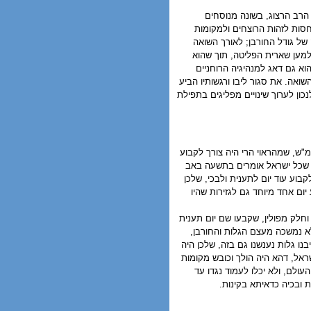
הרב הרצוג, בשונה מנוסחים
חסות לזהות הרוצחים ולמקומות
של גודל החורבן; לאורך השואה
 למען שארית הפליטה, תוך שהוא
א גם דאג למנהיגיה הרוחניים
ואה. את סגור ליבו ורגשותיו הביע
ן לערוך שינויים מפליגים בתפילת
מ"ש, שמהראוי הרי היה צורך לקבוע
ות שכל ישראל אומרים בתשעה באב
בוע עוד יום לתענית ולבכי, שלכן
ום אחד מיוחד גם לגזירות שהיו
וחלק מפולין, שקבעו שם יום תענית
 לא נמשכה מעצם הגלות והחורבן,
ו גלות נענשנו גם בזה, שלכן היה
ראל, דהא היה הולך וכובש מקומות
ולם, ולא יכלו לעמוד נגדו עד
ת ובכיה כדאיתא בקינות.