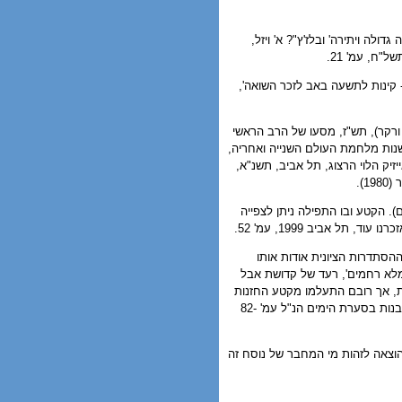
לה ויתירה' ובלז'ץ"? א' ויזל,
"ח, עמ' 21.
קינות לתשעה באב לזכר השואה',
ורקר), תש"ז, מסעו של הרב הראשי
 בשנות מלחמת העולם השנייה ואחריה,
ב יצחק אייזיק הלוי הרצוג, תל אביב, תשנ"א,
). הקטע ובו התפילה ניתן לצפייה
, תל אביב 1999, עמ' 52.
שרי תש"ז (9/10/1946) כתב בביטאון של ההסתדרות הציונית אודות אותו
מלא רחמים', רעד של קדושת אבל
ות, אך רובם התעלמו מקטע החזנות
של קוסוביצקי למרות הייחודיות שבו. כך למשל בספר יחיד בדורו הנ"ל עמ' 223-225; בספר רבנות בסערת הימים הנ"ל עמ' 82-
שנ"ב, עמ' 271 (ניסיונות שלי להיעזר בהוצאה לזהות מי המחבר של נוסח זה