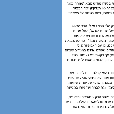
 בקשה מה' שימציא "מנוחה נכונה
תפילה (או הצדקה) יזכה הנפטר
ת נשמתו, וינוח בשלום על משכבו",
 הלוי הרצוג זצ"ל. הרב הרצוג
 של מדינת ישראל, החל משנת
ש במסגרת זו עם נשיא ארצות
כונה 'מסע ההצלה' - כדי לשכנע את
ם, וכן עם האפיפיור פיוס
הודים שעודם שוהים במנזרים שבהם
תם; אך בקשתו לא נענתה. בשל
לבסוף להוציא מאות ילדים יהודים
וד כהנא קבלת פנים לרב הרצוג,
ן משה קוסוביצקי שהיה עד פרוץ
כנסת המרכזי של יהדות אירופה.
צקי עלה לבמה ושר אותו במנגינה
 כזוהר הרקיע מאירים ומזהירים,
 בעבור שכל שארית הפליטה נודרים
מים ויצרור בצרור החיים את