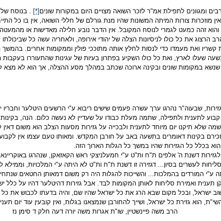
בים ומגוונים לתפילת אמ"ר לזכר השואה מצויים היום במקורות שונים
[*]
. בנוסח של 
ין מוזכרות צורות המיתה המשונות שהיו מנת גורלם של חללי השואה, אין בו כל התיי
והוא זהה כמעט לגמרי לנוסח המקובל. אין הדבר נובע חלילה מאדישות או מהמעטה 
ב הרצוג את כל כולו לניסיונות הצלה של יהודי אירופה, ולאחריה עשה כל שביכולתו
קשריו ואת מעמדו כדי לנסות לחלץ אותה מתוככי פולין וממקומות אחרים. בהמשך הו
שעה שעלו לארץ, ואת כל כולו השקיע בפתרון בעיות של עגינות שהתעוררו בעקבות הש
נשא במקומות שונים ובקינה ארוכה שכתב במהלך מסע ההצלה, אך הוא לא מצא לנכו
ירות, שבעוה"ר נהרגו ערך עשרה פעמים שישים ריבוא ע"י הרשעים היטלער וחבריו י
 קבוע לתענית ולתפילה, שתמה מעלת כבודו על שעדיין לא נעשה כלום. הנה, בקינ
מה שלא תיקנו יום מיוחד לתענית ולבכייה על גזירות מסעות הצלב הוא משום דאין לק
כירם בקינות דאומרים בתשעה באב על חורבן המקדש. ומאותו טעם עצמו אין לקבוע י
והוא בכלל כל הגזירות שהיו במשך כל הגלות הארוך הזה.
לגזירות דשנת ה' אלפים ת"ח ות"ט ע"י חמעלניצקי ראש הקאזאקן, שנהרגו באוקריינא 
ליחות לעשרים בסיון... דגזירה זו דשנת ת"ח ות"ט לא היתה ע"י המלכויות, וממילא
 ע"י המורדים בהמלכות... והשייכות להגלות היה רק משום דמאותן החטאים שנתחייבנ
ן תענית ואמירת סליחות לאותן המקומות לבד. אבל גזירות דהיטלער דהיו על כלל יש
וב ישראל, ובכל מקום שבא הרג את כל ישראל שהיו שם, והיה בדעתו לכבוש את כל הע
י"ת, הוא גזירת כל ישראל, ושייך להחורבן שנמצאנו בגלות, ואין קובעין עוד יום תעני
ה פיינשטיין, שו"ת אגרות משה יורה דעה חלק ד סימן נז