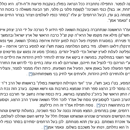
נה לנפטר. התפילה נתחברה ככל הנראה בפולין בעקבות פרעות ת"ח-ת"ט. היא כוללת
תחת, או: בצל) כנפי השכינה" לְנִשְׁמַת פלוני בן פלוני, תוך הבעת משאלה כי בזכות ה
נוחה בגן עדן, ו'בעל הרחמים' יגן עליו "בסתר כנפיו לעולמים ויצרור בצרור החיים א
 "ונאמר אמן".
"ר הראשונה שנתחברה בעקבות השואה לפי הידוע לי נערכה על ידי הרב יצחק אייזיק
תשי"ט) מילא את מקומו של הראי"ה קוק זצ"ל כרבה הראשי של ארץ ישראל ובהמשך
ד פטירתו. במסגרת תפקידו פעל רבות למען יהדות אירופה במהלך השואה, ואף נפג
נקלין דלאנו רוזוולט. מיד בתום המלחמה בשנת תש"ו יצא למסע ברחבי אירופה – ש
ליטה לעלות לארץ ישראל וכדי להציל יהודים. במהלך מסע זה נפגש עם מדינאים שוני
ר השנוי במחלוקת; בפגישה זו ביקש את עזרתו להחזיר לחיק היהדות את הילדים הי
"י הוריהם כדי להציל את חייהם, ושהוריהם לא היו עתה בחיים כדי לדרוש את החזר
וף הפעולה פעל באופן אישי, הפעיל את השפעתו, כיתת רגליו ממנזר למנזר, והצליח 
ים ולהחזירם לחיק היהדות, ולעיתים אף לחיק בני משפחותיהם
[*]
.
סע, בט"ו באב תש"ו, ערך "ועד הקהילות הקדושות בפולין" בראשותו של הרב ד"ר ד
 נמסר לרב הרצוג ספר תורה שנמצא בחורבות גטו ורשא ושוקם. בערב הזה נכח החז
החזן הראשי של ביהכ"נ טלומצקה בוורשא, בית כנסת שהיה נחשב עד חורבנו כבית ה
רב הועבר לקוסוביצקי נוסח של אמ"ר לזכר חללי השואה שערך הרב הרצוג, וקוסובי
ת בהתרגשות רבה
[*]
. נוסח תפילת אמ"ר זה היה כדלקמן:
חמים, שוכן במרומים, המצא מנוחה נכונה על כנפי השכינה, במעלות קדושים וטהורים
 הקדושים והטהורים שנהרגו ושנשחטו ושנפלו חלל על קידוש השם ושהלכו לעולמם,
ד אזכרת נשמתם. בגן עדן תהא מנוחתם. לכן בעל הרחמים יסתירם בסתר כנפיו לעול
' הוא נחלתם, וינוחו על משכבם בשלום. ונאמר אמן
[*]
.