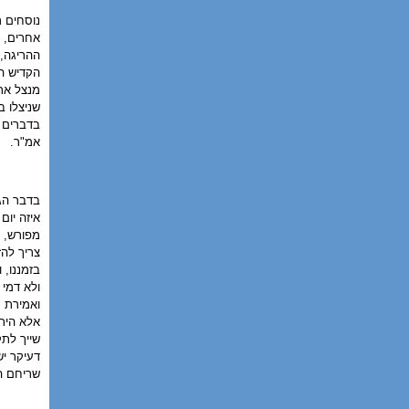
נוסחים ר
אחרים, א
ההריגה, 
הקדיש הר
מנצל את 
שניצלו ב
בדברים ש
אמ"ר.
בדבר הגז
איזה יום
מפורש, ש
צריך להז
בזמננו, 
ולא דמי 
ואמירת ס
אלא היתה
שייך לתק
דעיקר יש
שריחם הש
הרב מש