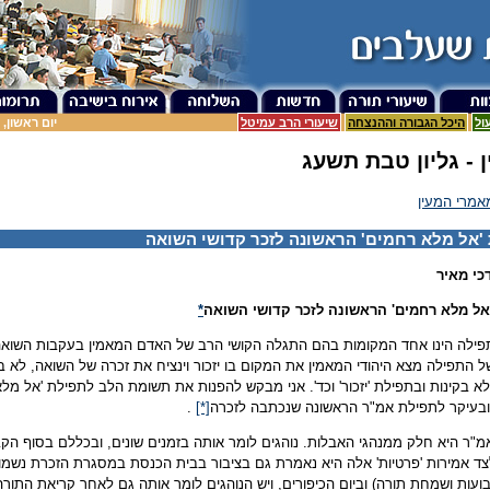
ול
היכל הגבורה וההנצחה
שיעורי הרב עמיטל
יום ראשון, כ"ו א
 - גליון טבת תשעג
אמרי המעין
'אל מלא רחמים' הראשונה לזכר קדושי השואה
כי מאיר
אל מלא רחמים' הראשונה לזכר קדושי השואה
*
פילה הינו אחד המקומות בהם התגלה הקושי הרב של האדם המאמין בעקבות השוא
 התפילה מצא היהודי המאמין את המקום בו יזכור וינציח את זכרה של השואה, לא בא
א בקינות ובתפילת 'יזכור' וכד'. אני מבקש להפנות את תשומת הלב לתפילת 'אל מלא
ובעיקר לתפילת אמ"ר הראשונה שנכתבה לזכרה
[*]
.
"ר היא חלק ממנהגי האבלות. נוהגים לומר אותה בזמנים שונים, ובכללם בסוף הקבו
ד אמירות 'פרטיות' אלה היא נאמרת גם בציבור בבית הכנסת במסגרת הזכרת נשמות (
ועות ושמחת תורה) וביום הכיפורים, ויש הנוהגים לומר אותה גם לאחר קריאת הת