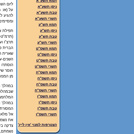
תמוז תשע"א
ליום הש
ניסן תשע"א
על (או: 
טבת תשע"א
להגיע למ
תשרי תשע"א
ומסיימים
תמוז תש"ע
תפילת אמ
ניסן תש"ע
(תרמ"ט-
טבת תש"ע
תרצ"ו וע
תשרי תש"ע
הברית פר
תמוז תשס"ט
שארית הפ
ניסן תשס"ט
השנים-עש
טבת תשס"ט
הוסתרו ע
תשרי תשס"ט
חוסר שית
תמוז תשס"ח
מן המנזר
ניסן תשס"ח
טבת תשס"ח
במהלך המ
תשרי תשס"ח
שבמהלכה
תמוז תשס"ז
המלחמה 
ניסן תשס"ז
במהלך הע
המסורתי
טבת תשס"ז
אל מלא ר
תשרי תשס"ז
את נשמות
הצטרפות למנוי 'אין ליין'
צדקה בע
נשמתם, ה